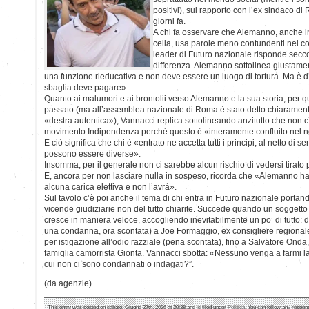
positivi), sul rapporto con l’ex sindaco di
giorni fa.
A chi fa osservare che Alemanno, anche in 
cella, usa parole meno contundenti nei con
leader di Futuro nazionale risponde secc
differenza. Alemanno sottolinea giustame
una funzione rieducativa e non deve essere un luogo di tortura. Ma è 
sbaglia deve pagare».
Quanto ai malumori e ai brontolii verso Alemanno e la sua storia, per q
passato (ma all’assemblea nazionale di Roma è stato detto chiarament
«destra autentica»), Vannacci replica sottolineando anzitutto che non c’
movimento Indipendenza perché questo è «interamente confluito nel no
E ciò significa che chi è «entrato ne accetta tutti i principi, al netto di 
possono essere diverse».
Insomma, per il generale non ci sarebbe alcun rischio di vedersi tirato 
E, ancora per non lasciare nulla in sospeso, ricorda che «Alemanno h
alcuna carica elettiva e non l’avrà».
Sul tavolo c’è poi anche il tema di chi entra in Futuro nazionale porta
vicende giudiziarie non del tutto chiarite. Succede quando un soggetto 
cresce in maniera veloce, accogliendo inevitabilmente un po’ di tutto:
una condanna, ora scontata) a Joe Formaggio, ex consigliere regiona
per istigazione all’odio razziale (pena scontata), fino a Salvatore Onda,
famiglia camorrista Gionta. Vannacci sbotta: «Nessuno venga a farmi la 
cui non ci sono condannati o indagati?”.
(da agenzie)
This entry was posted on sabato, Giugno 27th, 2026 at 20:38 and is filed under
Politica
. You can follow any respons