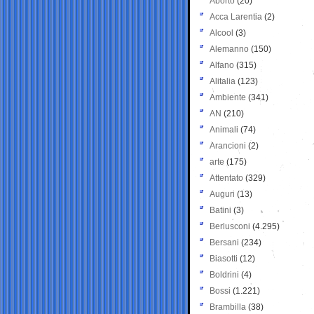
Aborto
(20)
Acca Larentia
(2)
Alcool
(3)
Alemanno
(150)
Alfano
(315)
Alitalia
(123)
Ambiente
(341)
AN
(210)
Animali
(74)
Arancioni
(2)
arte
(175)
Attentato
(329)
Auguri
(13)
Batini
(3)
Berlusconi
(4.295)
Bersani
(234)
Biasotti
(12)
Boldrini
(4)
Bossi
(1.221)
Brambilla
(38)