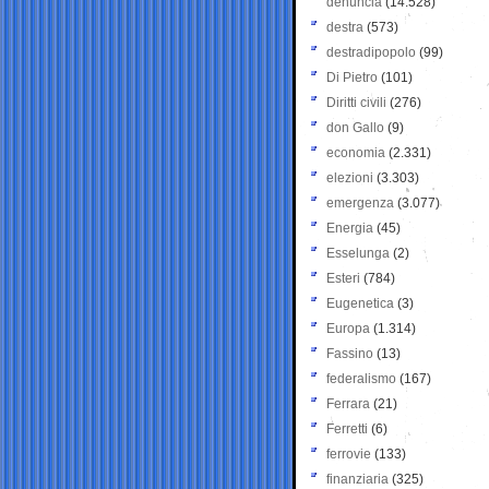
denuncia
(14.528)
destra
(573)
destradipopolo
(99)
Di Pietro
(101)
Diritti civili
(276)
don Gallo
(9)
economia
(2.331)
elezioni
(3.303)
emergenza
(3.077)
Energia
(45)
Esselunga
(2)
Esteri
(784)
Eugenetica
(3)
Europa
(1.314)
Fassino
(13)
federalismo
(167)
Ferrara
(21)
Ferretti
(6)
ferrovie
(133)
finanziaria
(325)