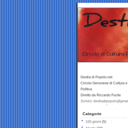
Destra di Popolo.net
Circolo Genovese di Cultura e
Politica
Diretto da Riccardo Fucile
Scrivici: destradipopolo@gma
Categorie
100 giorni
(5)