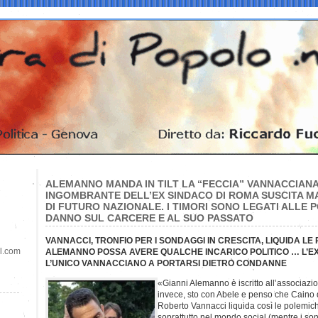
ALEMANNO MANDA IN TILT LA “FECCIA” VANNACCIANA
INGOMBRANTE DELL’EX SINDACO DI ROMA SUSCITA M
DI FUTURO NAZIONALE. I TIMORI SONO LEGATI ALLE PO
DANNO SUL CARCERE E AL SUO PASSATO
VANNACCI, TRONFIO PER I SONDAGGI IN CRESCITA, LIQUIDA L
il.com
ALEMANNO POSSA AVERE QUALCHE INCARICO POLITICO … L’EX
L’UNICO VANNACCIANO A PORTARSI DIETRO CONDANNE
«Gianni Alemanno è iscritto all’associazi
invece, sto con Abele e penso che Caino 
Roberto Vannacci liquida così le polemic
soprattutto nel mondo social (mentre i s