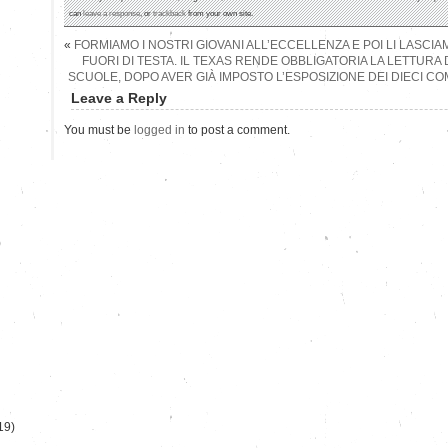
can
leave a response
, or
trackback
from your own site.
«
FORMIAMO I NOSTRI GIOVANI ALL’ECCELLENZA E POI LI LASCI
FUORI DI TESTA. IL TEXAS RENDE OBBLIGATORIA LA LETTURA D
SCUOLE, DOPO AVER GIÀ IMPOSTO L’ESPOSIZIONE DEI DIECI 
Leave a Reply
You must be
logged in
to post a comment.
)
19)