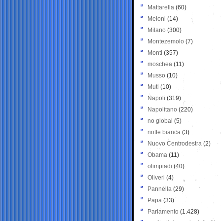
Mattarella
(60)
Meloni
(14)
Milano
(300)
Montezemolo
(7)
Monti
(357)
moschea
(11)
Musso
(10)
Muti
(10)
Napoli
(319)
Napolitano
(220)
no global
(5)
notte bianca
(3)
Nuovo Centrodestra
(2)
Obama
(11)
olimpiadi
(40)
Oliveri
(4)
Pannella
(29)
Papa
(33)
Parlamento
(1.428)