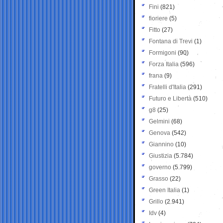
Fini
(821)
fioriere
(5)
Fitto
(27)
Fontana di Trevi
(1)
Formigoni
(90)
Forza Italia
(596)
frana
(9)
Fratelli d'Italia
(291)
Futuro e Libertà
(510)
g8
(25)
Gelmini
(68)
Genova
(542)
Giannino
(10)
Giustizia
(5.784)
governo
(5.799)
Grasso
(22)
Green Italia
(1)
Grillo
(2.941)
Idv
(4)