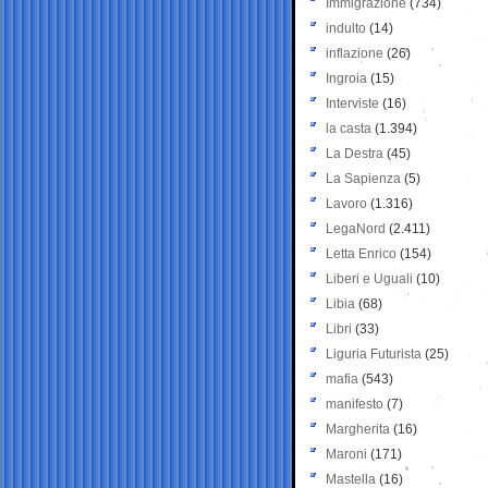
Immigrazione
(734)
indulto
(14)
inflazione
(26)
Ingroia
(15)
Interviste
(16)
la casta
(1.394)
La Destra
(45)
La Sapienza
(5)
Lavoro
(1.316)
LegaNord
(2.411)
Letta Enrico
(154)
Liberi e Uguali
(10)
Libia
(68)
Libri
(33)
Liguria Futurista
(25)
mafia
(543)
manifesto
(7)
Margherita
(16)
Maroni
(171)
Mastella
(16)