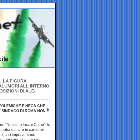
 .LA FIGURA
ALUMORI ALL’INTERNO
SIZIONI DI ALE-
E POLEMICHE E NEGA CHE
 SINDACO DI ROMA NON È
one “Nessuno tocchi Caino”. Io,
debba marcire in carcere».
he, che imperversano
ondaggi sono sempre più