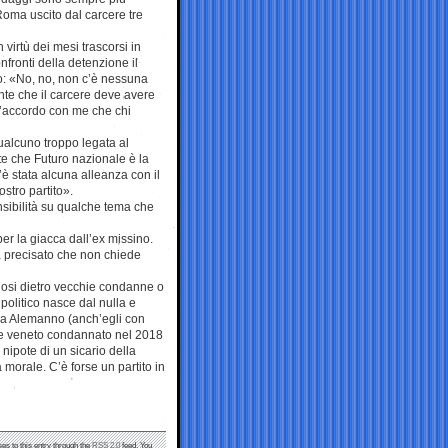
 Roma uscito dal carcere tre
virtù dei mesi trascorsi in
fronti della detenzione il
o: «No, no, non c’è nessuna
nte che il carcere deve avere
d’accordo con me che chi
ualcuno troppo legata al
e che Futuro nazionale è la
è stata alcuna alleanza con il
stro partito».
sensibilità su qualche tema che
per la giacca dall’ex missino.
a precisato che non chiede
ndosi dietro vecchie condanne o
politico nasce dal nulla e
 da Alemanno (anch’egli con
le veneto condannato nel 2018
 nipote di un sicario della
morale. C’è forse un partito in
es to this entry through the
RSS 2.0
feed. You