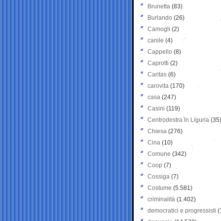
Brunetta
(83)
Burlando
(26)
Camogli
(2)
canile
(4)
Cappello
(8)
Caprotti
(2)
Caritas
(6)
carovita
(170)
casa
(247)
Casini
(119)
Centrodestra in Liguria
(35
Chiesa
(276)
Cina
(10)
Comune
(342)
Coop
(7)
Cossiga
(7)
Costume
(5.581)
criminalità
(1.402)
democratici e progressisti
(