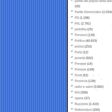
partito del popolo della libe
(30)
Partito Democratico
(1.034)
PD
(1.188)
PdL
(2.781)
pedofilia
(25)
Pensioni
(129)
Politica
(40.833)
polizia
(253)
Porto
(12)
povertà
(502)
Presepe
(14)
Primarie
(149)
Prodi
(52)
Provincia
(139)
radici e valori
(3.682)
RAI
(359)
rapine
(37)
Razzismo
(1.410)
Referendum
(200)