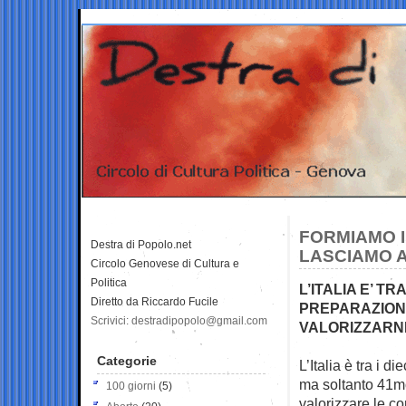
FORMIAMO I
Destra di Popolo.net
LASCIAMO 
Circolo Genovese di Cultura e
Politica
L’ITALIA E’ TR
Diretto da Riccardo Fucile
PREPARAZIONE
Scrivici: destradipopolo@gmail.com
VALORIZZARN
Categorie
L’Italia è tra i 
ma soltanto 41
100 giorni
(5)
valorizzare le c