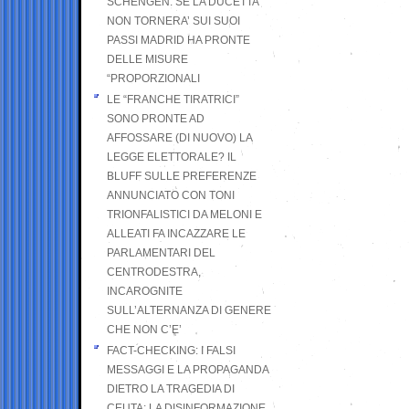
SCHENGEN. SE LA DUCETTA
NON TORNERA’ SUI SUOI
PASSI MADRID HA PRONTE
DELLE MISURE
“PROPORZIONALI
LE “FRANCHE TIRATRICI”
SONO PRONTE AD
AFFOSSARE (DI NUOVO) LA
LEGGE ELETTORALE? IL
BLUFF SULLE PREFERENZE
ANNUNCIATO CON TONI
TRIONFALISTICI DA MELONI E
ALLEATI FA INCAZZARE LE
PARLAMENTARI DEL
CENTRODESTRA,
INCAROGNITE
SULL’ALTERNANZA DI GENERE
CHE NON C’E’
FACT-CHECKING: I FALSI
MESSAGGI E LA PROPAGANDA
DIETRO LA TRAGEDIA DI
CEUTA: LA DISINFORMAZIONE