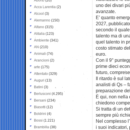
Aborto
(20)
uno dei divari pi
Acca Larentia
(2)
avanzate.
Alcool
(3)
E’ quanto emerge
Alemanno
(150)
2027, pubblicat
Alfano
(315)
secondo il quale
Alitalia
(123)
talento ma di una
Ambiente
(341)
quel talento in p
AN
(210)
costo stimato dell
euro.
Animali
(74)
Con il 9° punteg
Arancioni
(2)
prime dieci econ
arte
(175)
futuro, comprese q
Attentato
(329)
Il ritardo è sul 
Auguri
(13)
analisti di Qs – 
Batini
(3)
preparazione dell
Berlusconi
(4.295)
È qui, non nella 
Bersani
(234)
chiedono compet
Biasotti
(12)
Si tratta di un d
Boldrini
(4)
sempre più richi
Bossi
(1.221)
Nel complesso l’
i suoi indicatori
Brambilla
(38)