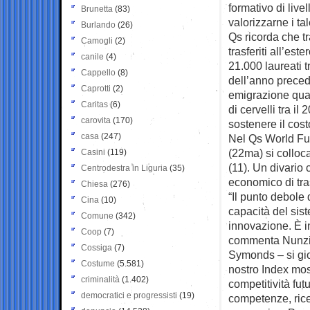
formativo di liv
Brunetta
(83)
valorizzarne i tal
Burlando
(26)
Qs ricorda che tra
Camogli
(2)
trasferiti all’es
canile
(4)
21.000 laureati t
Cappello
(8)
dell’anno precede
Caprotti
(2)
emigrazione qualif
Caritas
(6)
di cervelli tra il
carovita
(170)
sostenere il cos
casa
(247)
Nel Qs World Futu
(22ma) si colloc
Casini
(119)
(11). Un divario
Centrodestra in Liguria
(35)
economico di tra
Chiesa
(276)
“Il punto debole 
Cina
(10)
capacità del sist
Comune
(342)
innovazione. È in
Coop
(7)
commenta Nunzio
Cossiga
(7)
Symonds – si gio
Costume
(5.581)
nostro Index mos
criminalità
(1.402)
competitività fu
democratici e progressisti
(19)
competenze, ricer