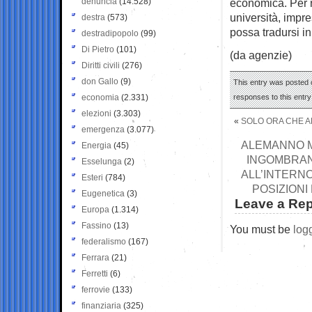
denuncia
(14.528)
economica. Per ri
università, impre
destra
(573)
possa tradursi in
destradipopolo
(99)
Di Pietro
(101)
(da agenzie)
Diritti civili
(276)
don Gallo
(9)
This entry was posted 
economia
(2.331)
responses to this entr
elezioni
(3.303)
«
SOLO ORA CHE A
emergenza
(3.077)
ALEMANNO MA
Energia
(45)
INGOMBRAN
Esselunga
(2)
ALL’INTERNO
Esteri
(784)
POSIZIONI
Eugenetica
(3)
Leave a Rep
Europa
(1.314)
Fassino
(13)
You must be
log
federalismo
(167)
Ferrara
(21)
Ferretti
(6)
ferrovie
(133)
finanziaria
(325)