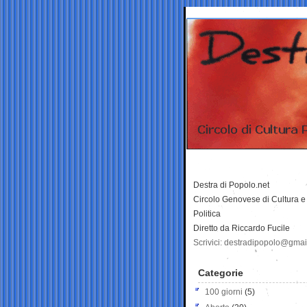
Destra di Popolo.net
Circolo Genovese di Cultura e
Politica
Diretto da Riccardo Fucile
Scrivici: destradipopolo@gma
Categorie
100 giorni
(5)