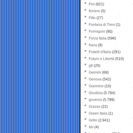
Fini
(821)
fioriere
(5)
Fitto
(27)
Fontana di Trevi
(1)
Formigoni
(90)
Forza Italia
(596)
frana
(9)
Fratelli d'Italia
(291)
Futuro e Libertà
(510)
g8
(25)
Gelmini
(68)
Genova
(542)
Giannino
(10)
Giustizia
(5.784)
governo
(5.799)
Grasso
(22)
Green Italia
(1)
Grillo
(2.941)
Idv
(4)