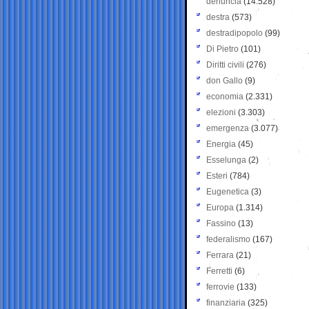
denuncia
(14.528)
destra
(573)
destradipopolo
(99)
Di Pietro
(101)
Diritti civili
(276)
don Gallo
(9)
economia
(2.331)
elezioni
(3.303)
emergenza
(3.077)
Energia
(45)
Esselunga
(2)
Esteri
(784)
Eugenetica
(3)
Europa
(1.314)
Fassino
(13)
federalismo
(167)
Ferrara
(21)
Ferretti
(6)
ferrovie
(133)
finanziaria
(325)