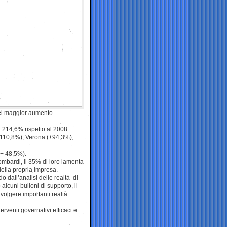
 del maggior aumento
 214,6% rispetto al 2008.
110,8%), Verona (+94,3%),
(+ 48,5%).
ombardi, il 35% di loro lamenta
ella propria impresa.
dall’analisi delle realtà di
lcuni bulloni di supporto, il
avolgere importanti realtà
erventi governativi efficaci e