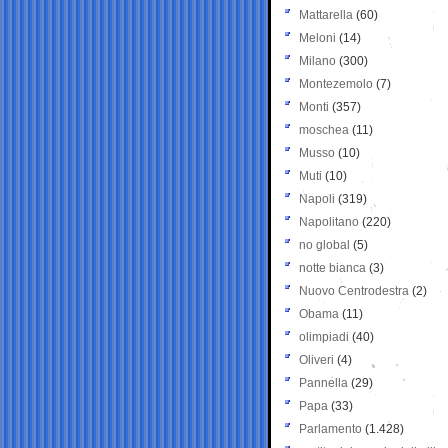
Mattarella
(60)
Meloni
(14)
Milano
(300)
Montezemolo
(7)
Monti
(357)
moschea
(11)
Musso
(10)
Muti
(10)
Napoli
(319)
Napolitano
(220)
no global
(5)
notte bianca
(3)
Nuovo Centrodestra
(2)
Obama
(11)
olimpiadi
(40)
Oliveri
(4)
Pannella
(29)
Papa
(33)
Parlamento
(1.428)