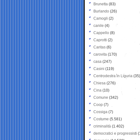
Brunetta
(83)
Burlando
(26)
Camogli
(2)
canile
(4)
Cappello
(8)
Caprotti
(2)
Caritas
(6)
carovita
(170)
casa
(247)
Casini
(119)
Centrodestra in Liguria
(35
Chiesa
(276)
Cina
(10)
Comune
(342)
Coop
(7)
Cossiga
(7)
Costume
(5.581)
criminalità
(1.402)
democratici e progressisti
(