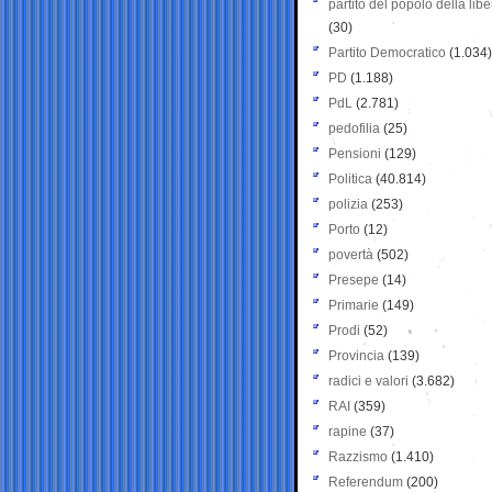
partito del popolo della libe
(30)
Partito Democratico
(1.034)
PD
(1.188)
PdL
(2.781)
pedofilia
(25)
Pensioni
(129)
Politica
(40.814)
polizia
(253)
Porto
(12)
povertà
(502)
Presepe
(14)
Primarie
(149)
Prodi
(52)
Provincia
(139)
radici e valori
(3.682)
RAI
(359)
rapine
(37)
Razzismo
(1.410)
Referendum
(200)