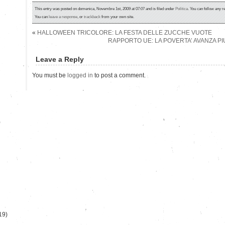
This entry was posted on domenica, Novembre 1st, 2009 at 07:07 and is filed under
Politica
. You can follow any r
You can
leave a response
, or
trackback
from your own site.
«
HALLOWEEN TRICOLORE: LA FESTA DELLE ZUCCHE VUOTE
RAPPORTO UE: LA POVERTA’ AVANZA PIU
Leave a Reply
You must be
logged in
to post a comment.
)
19)