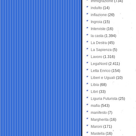
Immigrazione
(734)
indulto
(14)
inflazione
(26)
Ingroia
(15)
Interviste
(16)
la casta
(1.394)
La Destra
(45)
La Sapienza
(5)
Lavoro
(1.316)
LegaNord
(2.411)
Letta Enrico
(154)
Liberi e Uguali
(10)
Libia
(68)
Libri
(33)
Liguria Futurista
(25)
mafia
(543)
manifesto
(7)
Margherita
(16)
Maroni
(171)
Mastella
(16)