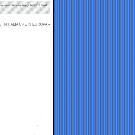
esponses to this entry through the
RSS 2.0
feed.
’ IN ITALIA CHE IN EUROPA
»