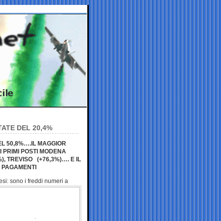
ATE DEL 20,4%
L 50,8%….IL MAGGIOR
I PRIMI POSTI MODENA
), TREVISO (+76,3%)…. E IL
I PAGAMENTI
si: sono i freddi
numeri a