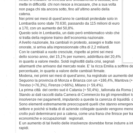
mette in difficoltà chi non riesce a incassare, che a sua volta
non paga chi sta ancora sotto, fino all’ultimo anello della
catena.
Nei primi sei mesi di quest’anno le cambiali protestate solo in
Lombardia sono state 70.630, passando da 115 milioni di euro
a 170, con un aumento del 50,8%.
Questo solo in Lombardia, un dato però emblematico visto che
si tratta della regione traino dell’economia nazionale.
A livello nazionale, tra cambiali in protesto, assegni e tratte non
onorate, si arriva alla impressionnate cifra di 2,2 miliardi.
Con le cambiali a vuoto cresciute, rispetto ai primi sei mesi
dello scorso anno, del 15,1% per numero, addirittura del 20,4%
in quanto a valore medio. Soldi inghiottiti dalla crisi, segnali
allarmanti che arrivano dal mercato reale. E’ la ricca Emilia a soffrire
percentuale, in quanto a valore delle cambiali firmate.
Modena, nei primi sei mesi di quest’anno, ha registrato un aumento del
Seguono la provincia di Monza e Brianza con un +186,4%, Mantova (+
Treviso (+76,3%), Firenze (+66%), Milano (+ 59,4%).
La prima città del centro sud è Catania (+ 50,4%) , tallonata da Roma 
Stando ai dati raccolti dalla Camera di Commercio tra gli imprenditori l
insolvenze nei pagamenti, imputando a queste la carenza di liquidità d
Sono elementi estremamente preoccupanti quelli che stanno emergendo 
settore e poichè si tratta di di aziende collegate quando vengono meno a
crollo può determinarsi poi a catena, come una frana che finisce per tr
economiche e occupazioniali regionali.
E un aumento di tal livello delle insolvenze dovrebbe forse indurre a int
rapidi.