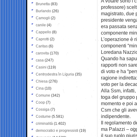
A votare sono i c
Brunetta
(83)
professore) scelt
Burlando
(26)
magistrato, due 
Camogli
(2)
presidente venga
canile
(4)
era passata senza
Cappello
(8)
componente minis
L’operazione è ri
Caprotti
(2)
componenti “mini
Caritas
(6)
Loredana Nazzico
carovita
(170)
Quando ha saputo
casa
(247)
rapporti non sare
Casini
(119)
di voto e ha “pers
Centrodestra in Liguria
(35)
ragione indiretta
Chiesa
(276)
voto per la deca
Cina
(10)
Alla Ssm, infatti
Comune
(342)
toga del gruppo 
Coop
(7)
momento e poi av
Csm che gli avev
Cossiga
(7)
indipendente.
Costume
(5.581)
Il regolamento de
criminalità
(1.402)
ma Palazzi – ogg
democratici e progressisti
(19)
il suo ruolo giur