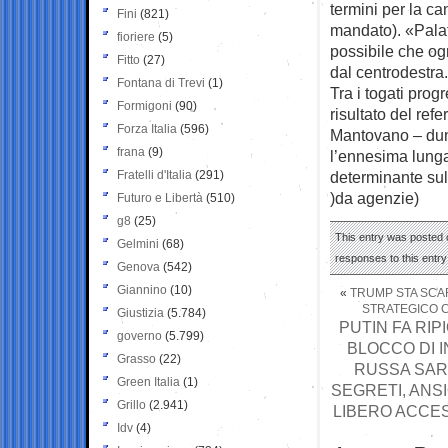
termini per la c
Fini
(821)
mandato). «Palat
fioriere
(5)
possibile che ogn
Fitto
(27)
dal centrodestra.
Fontana di Trevi
(1)
Tra i togati prog
Formigoni
(90)
risultato del re
Forza Italia
(596)
Mantovano – dunq
frana
(9)
l’ennesima lung
Fratelli d'Italia
(291)
determinante sul
)da agenzie)
Futuro e Libertà
(510)
g8
(25)
This entry was posted 
Gelmini
(68)
responses to this entr
Genova
(542)
Giannino
(10)
«
TRUMP STA SCAR
STRATEGICO 
Giustizia
(5.784)
PUTIN FA RIP
governo
(5.799)
BLOCCO DI 
Grasso
(22)
RUSSA SARE
Green Italia
(1)
SEGRETI, ANSI
Grillo
(2.941)
LIBERO ACCES
Idv
(4)