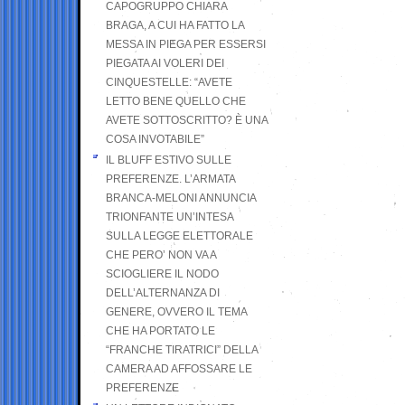
CAPOGRUPPO CHIARA
BRAGA, A CUI HA FATTO LA
MESSA IN PIEGA PER ESSERSI
PIEGATA AI VOLERI DEI
CINQUESTELLE: “AVETE
LETTO BENE QUELLO CHE
AVETE SOTTOSCRITTO? È UNA
COSA INVOTABILE”
IL BLUFF ESTIVO SULLE
PREFERENZE. L’ARMATA
BRANCA-MELONI ANNUNCIA
TRIONFANTE UN’INTESA
SULLA LEGGE ELETTORALE
CHE PERO’ NON VA A
SCIOGLIERE IL NODO
DELL’ALTERNANZA DI
GENERE, OVVERO IL TEMA
CHE HA PORTATO LE
“FRANCHE TIRATRICI” DELLA
CAMERA AD AFFOSSARE LE
PREFERENZE