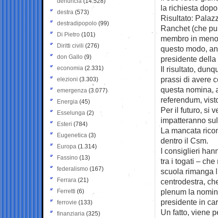
denuncia
(14.528)
la richiesta dopo
destra
(573)
Risultato: Palazz
destradipopolo
(99)
Ranchet (che pure
Di Pietro
(101)
membro in meno c
Diritti civili
(276)
questo modo, anc
don Gallo
(9)
presidente della
economia
(2.331)
Il risultato, dun
prassi di avere 
elezioni
(3.303)
questa nomina, a
emergenza
(3.077)
referendum, vist
Energia
(45)
Per il futuro, si
Esselunga
(2)
impatteranno sul
Esteri
(784)
La mancata ricon
Eugenetica
(3)
dentro il Csm.
Europa
(1.314)
I consiglieri han
Fassino
(13)
tra i togati – ch
federalismo
(167)
scuola rimanga li
Ferrara
(21)
centrodestra, c
plenum la nomina
Ferretti
(6)
presidente in car
ferrovie
(133)
Un fatto, viene p
finanziaria
(325)