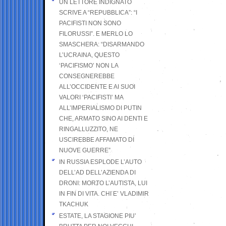
UN LETTORE INDIGNATO
SCRIVE A “REPUBBLICA”: “I
PACIFISTI NON SONO
FILORUSSI”. E MERLO LO
SMASCHERA: “DISARMANDO
L’UCRAINA, QUESTO
‘PACIFISMO’ NON LA
CONSEGNEREBBE
ALL’OCCIDENTE E AI SUOI
VALORI ‘PACIFISTI’ MA
ALL’IMPERIALISMO DI PUTIN
CHE, ARMATO SINO AI DENTI E
RINGALLUZZITO, NE
USCIREBBE AFFAMATO DI
NUOVE GUERRE”
IN RUSSIA ESPLODE L’AUTO
DELL’AD DELL’AZIENDA DI
DRONI: MORTO L’AUTISTA, LUI
IN FIN DI VITA. CHI E’ VLADIMIR
TKACHUK
ESTATE, LA STAGIONE PIU’