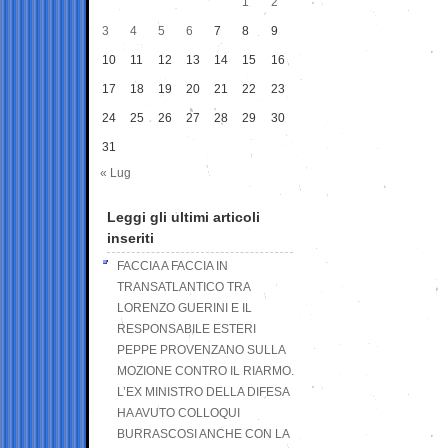
1
2
3
4
5
6
7
8
9
10
11
12
13
14
15
16
17
18
19
20
21
22
23
24
25
26
27
28
29
30
31
« Lug
Leggi gli ultimi articoli
inseriti
FACCIA A FACCIA IN
TRANSATLANTICO TRA
LORENZO GUERINI E IL
RESPONSABILE ESTERI
PEPPE PROVENZANO SULLA
MOZIONE CONTRO IL RIARMO.
L’EX MINISTRO DELLA DIFESA
HA AVUTO COLLOQUI
BURRASCOSI ANCHE CON LA