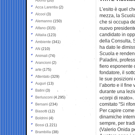
Aborto
(20)
Acca Larentia
(2)
L’esito è quel ch
Alcool
(3)
mezza, la Scuo
Alemanno
(150)
che si occupa del
nuovo presidente
Alfano
(315)
candidato in opp
Alitalia
(123)
della Consulta, S
Ambiente
(341)
ha dato le dimiss
AN
(210)
Scuola e rendend
Animali
(74)
Paladini, profes
Arancioni
(2)
fiero esponente d
arte
(175)
fondatore, il so
Attentato
(329)
le sue posizioni
Auguri
(13)
l’aborto e il fin
Batini
(3)
durante una lezi
«corpi di reato». 
Berlusconi
(4.295)
comitato “Si rifo
Bersani
(234)
Per capire come i
Biasotti
(12)
dinamiche interne
Boldrini
(4)
sempre, per trad
Bossi
(1.221)
(Valerio Onida pe
Brambilla
(38)