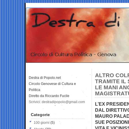
ALTRO COL
Destra di Popolo.net
TRAMITE I
Circolo Genovese di Cultura e
LE MANI AN
Politica
MAGISTRAT
Diretto da Riccardo Fucile
Scrivici: destradipopolo@gmail.com
L’EX PRESIDE
DAL DIRETTIV
Categorie
MAURO PALADI
SUE POSIZION
100 giorni
(5)
VITA E VICIN