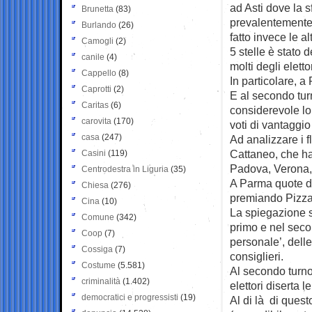
ad Asti dove la s
Brunetta
(83)
prevalentemente
Burlando
(26)
fatto invece le al
Camogli
(2)
5 stelle è stato 
canile
(4)
molti degli elett
Cappello
(8)
In particolare, a 
Caprotti
(2)
E al secondo tur
Caritas
(6)
considerevole lo 
carovita
(170)
voti di vantaggio
casa
(247)
Ad analizzare i fl
Cattaneo, che ha 
Casini
(119)
Padova, Verona, 
Centrodestra in Liguria
(35)
A Parma quote di 
Chiesa
(276)
premiando Pizzar
Cina
(10)
La spiegazione s
Comune
(342)
primo e nel secon
Coop
(7)
personale’, delle
Cossiga
(7)
consiglieri.
Costume
(5.581)
Al secondo turn
criminalità
(1.402)
elettori diserta 
democratici e progressisti
(19)
Al di là di quest