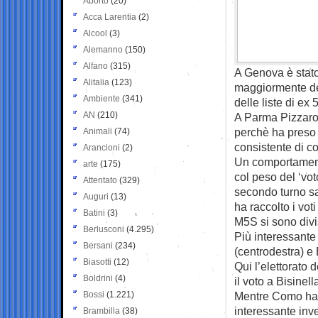
Aborto
(20)
Acca Larentia
(2)
Alcool
(3)
Alemanno
(150)
Alfano
(315)
A Genova è stato 
Alitalia
(123)
maggiormente del 
Ambiente
(341)
delle liste di ex
AN
(210)
A Parma Pizzarot
perchè ha preso 
Animali
(74)
consistente di c
Arancioni
(2)
Un comportament
arte
(175)
col peso del ‘vot
Attentato
(329)
secondo turno sal
Auguri
(13)
ha raccolto i vot
Batini
(3)
M5S si sono divis
Berlusconi
(4.295)
Più interessante
Bersani
(234)
(centrodestra) e B
Biasotti
(12)
Qui l’elettorato 
Boldrini
(4)
il voto a Bisinel
Bossi
(1.221)
Mentre Como ha c
interessante inve
Brambilla
(38)