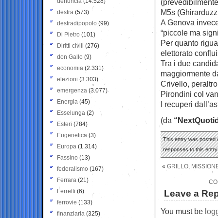
denuncia
(14.528)
(prevedibilmente)
M5s (Ghirarduzzi)
destra
(573)
A Genova invece 
destradipopolo
(99)
“piccole ma signi
Di Pietro
(101)
Per quanto rigua
Diritti civili
(276)
elettorato conflu
don Gallo
(9)
Tra i due candida
economia
(2.331)
maggiormente dal
elezioni
(3.303)
Crivello, peraltr
emergenza
(3.077)
Pirondini col van
Energia
(45)
I recuperi dall’a
Esselunga
(2)
(da
“NextQuotid
Esteri
(784)
Eugenetica
(3)
This entry was posted o
Europa
(1.314)
responses to this entr
Fassino
(13)
«
GRILLO, MISSIONE
federalismo
(167)
Ferrara
(21)
CO
Ferretti
(6)
Leave a Rep
ferrovie
(133)
You must be
log
finanziaria
(325)