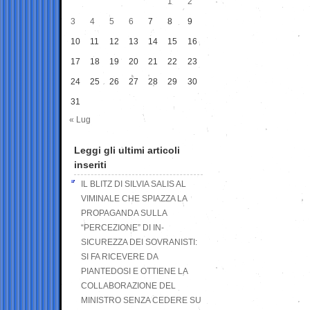
1
2
3
4
5
6
7
8
9
10
11
12
13
14
15
16
17
18
19
20
21
22
23
24
25
26
27
28
29
30
31
« Lug
Leggi gli ultimi articoli
inseriti
IL BLITZ DI SILVIA SALIS AL
VIMINALE CHE SPIAZZA LA
PROPAGANDA SULLA
“PERCEZIONE” DI IN-
SICUREZZA DEI SOVRANISTI:
SI FA RICEVERE DA
PIANTEDOSI E OTTIENE LA
COLLABORAZIONE DEL
MINISTRO SENZA CEDERE SU