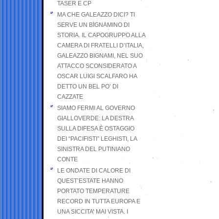
TASER E CP
MA CHE GALEAZZO DICI? TI
SERVE UN BIGNAMINO DI
STORIA. IL CAPOGRUPPO ALLA
CAMERA DI FRATELLI D’ITALIA,
GALEAZZO BIGNAMI, NEL SUO
ATTACCO SCONSIDERATO A
OSCAR LUIGI SCALFARO HA
DETTO UN BEL PO’ DI
CAZZATE
SIAMO FERMI AL GOVERNO
GIALLOVERDE: LA DESTRA
SULLA DIFESA È OSTAGGIO
DEI “PACIFISTI” LEGHISTI, LA
SINISTRA DEL PUTINIANO
CONTE
LE ONDATE DI CALORE DI
QUEST’ESTATE HANNO
PORTATO TEMPERATURE
RECORD IN TUTTA EUROPA E
UNA SICCITA’ MAI VISTA. I