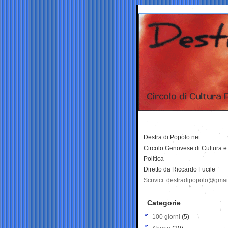
Destra di Popolo.net
Circolo Genovese di Cultura e
Politica
Diretto da Riccardo Fucile
Scrivici: destradipopolo@gma
Categorie
100 giorni
(5)