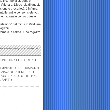
a il corteo di studenti e
 Valditara. L’ipocrisia di questo
sione e precarietà, è infame.
tolleranti e censori siete voi.
one nazionale contro questo
elazioni” del ministro Valditara
ragazzi.
ritornata la calma . Una ragazza
nses to this entry through the
RSS 2.0
feed. You
ZIONE DI RISPONDERE ALLE
DA MINISTRO DEI TRASPORTI,
OGNAVA DI ESTENDERE IL
IL PONTE SULLO STRETTO DI
L FARE”
»