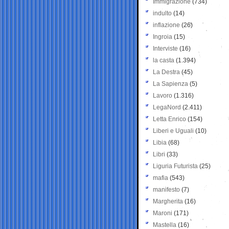
Immigrazione
(734)
indulto
(14)
inflazione
(26)
Ingroia
(15)
Interviste
(16)
la casta
(1.394)
La Destra
(45)
La Sapienza
(5)
Lavoro
(1.316)
LegaNord
(2.411)
Letta Enrico
(154)
Liberi e Uguali
(10)
Libia
(68)
Libri
(33)
Liguria Futurista
(25)
mafia
(543)
manifesto
(7)
Margherita
(16)
Maroni
(171)
Mastella
(16)