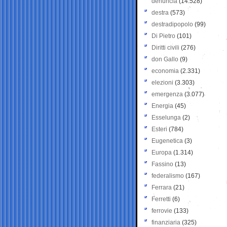
denuncia
(14.528)
destra
(573)
destradipopolo
(99)
Di Pietro
(101)
Diritti civili
(276)
don Gallo
(9)
economia
(2.331)
elezioni
(3.303)
emergenza
(3.077)
Energia
(45)
Esselunga
(2)
Esteri
(784)
Eugenetica
(3)
Europa
(1.314)
Fassino
(13)
federalismo
(167)
Ferrara
(21)
Ferretti
(6)
ferrovie
(133)
finanziaria
(325)