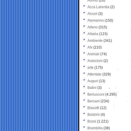
Aborto
(20)
Acca Larentia
(2)
Alcool
(3)
Alemanno
(150)
Alfano
(315)
Alitalia
(123)
Ambiente
(341)
AN
(210)
Animali
(74)
Arancioni
(2)
arte
(175)
Attentato
(329)
Auguri
(13)
Batini
(3)
Berlusconi
(4.295)
Bersani
(234)
Biasotti
(12)
Boldrini
(4)
Bossi
(1.221)
Brambilla
(38)