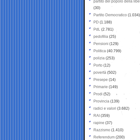
partito del popolo della libe
(30)
Partito Democratico
(1.034)
PD
(1.188)
PdL
(2.781)
pedofilia
(25)
Pensioni
(129)
Politica
(40.799)
polizia
(253)
Porto
(12)
povertà
(502)
Presepe
(14)
Primarie
(149)
Prodi
(52)
Provincia
(139)
radici e valori
(3.682)
RAI
(359)
rapine
(37)
Razzismo
(1.410)
Referendum
(200)