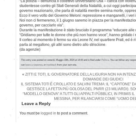
“La polizia – denuncia il collettivo universitario Osa – carica con violenz
studentesse contro gli Stati Generali della Natalità, a cui oggi partecipa
governo reazionario, che parla di natalità mentre semina morte, oppres
Ecco il vero volto del Governo Meloni: repressione e manganelli, i veri in
Noi non ci fermeremo, il 1 giugno saremo in piazza per la manifestazi
governo, per cacciarlo via”.
Durante la manifestazione è stato bruciato il programma “educare alle r
“Gridiamo per tutte le donne che più non hanno voce”, hanno gridato i 
Il corteo al momento è fermo su via Leone IV, nel quartiere Prati, ed è 
parla al megafono, gli altri sono dietro allo striscione.
(da agenzie)
This entry was posted on venerdì, Maggio 10th, 2024 at 14:44 and is filed under
Politica
. You can follow any respo
can
leave a response
, or
trackback
from your own site.
«
ZITTI E TOTI, IL GOVERNATORE DELLA LIGURIA NON HA INTEN
DOMANDE DEI GIUDICI
IL SISTEMA TOTI È CROLLATO E SALVINI TREMA: IL “CAPITONE” 
GESTISCE LA FETTA PIÙ GOLOSA DEL PNRR (23 MILIARDI). S
“MODELLO GENOVA” A TUTTI GLI APPALTI PUBBLICI, IN PRIMIS 
MESSINA, PER RILANCIARSI COME “UOMO DE
Leave a Reply
You must be
logged in
to post a comment.