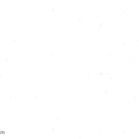
)
19)