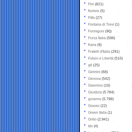
Fini
(821)
fioriere
(5)
Fitto
(27)
Fontana di Trevi
(1)
Formigoni
(90)
Forza Italia
(596)
frana
(9)
Fratelli d'Italia
(291)
Futuro e Libertà
(510)
g8
(25)
Gelmini
(68)
Genova
(542)
Giannino
(10)
Giustizia
(5.784)
governo
(5.799)
Grasso
(22)
Green Italia
(1)
Grillo
(2.941)
Idv
(4)