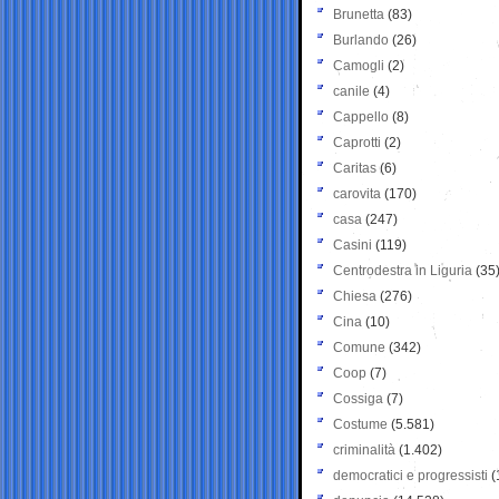
Brunetta
(83)
Burlando
(26)
Camogli
(2)
canile
(4)
Cappello
(8)
Caprotti
(2)
Caritas
(6)
carovita
(170)
casa
(247)
Casini
(119)
Centrodestra in Liguria
(35
Chiesa
(276)
Cina
(10)
Comune
(342)
Coop
(7)
Cossiga
(7)
Costume
(5.581)
criminalità
(1.402)
democratici e progressisti
(