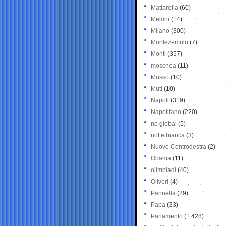
Mattarella
(60)
Meloni
(14)
Milano
(300)
Montezemolo
(7)
Monti
(357)
moschea
(11)
Musso
(10)
Muti
(10)
Napoli
(319)
Napolitano
(220)
no global
(5)
notte bianca
(3)
Nuovo Centrodestra
(2)
Obama
(11)
olimpiadi
(40)
Oliveri
(4)
Pannella
(29)
Papa
(33)
Parlamento
(1.428)