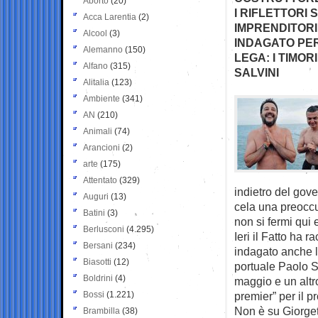
Aborto
(20)
I RIFLETTORI 
Acca Larentia
(2)
IMPRENDITORI
Alcool
(3)
INDAGATO PER
Alemanno
(150)
LEGA: I TIMOR
Alfano
(315)
SALVINI
Alitalia
(123)
Ambiente
(341)
AN
(210)
Animali
(74)
Arancioni
(2)
arte
(175)
Attentato
(329)
indietro del gove
Auguri
(13)
cela una preoccup
Batini
(3)
non si fermi qui 
Berlusconi
(4.295)
Ieri il Fatto ha r
Bersani
(234)
indagato anche lu
Biasotti
(12)
portuale Paolo Si
Boldrini
(4)
maggio e un altro
Bossi
(1.221)
premier” per il p
Non è su Giorget
Brambilla
(38)