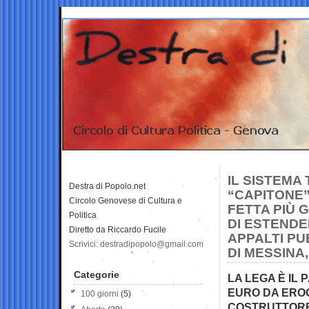
IL SISTEMA 
Destra di Popolo.net
“CAPITONE”
Circolo Genovese di Cultura e
FETTA PIÙ 
Politica
DI ESTENDE
Diretto da Riccardo Fucile
APPALTI PU
Scrivici: destradipopolo@gmail.com
DI MESSINA
Categorie
LA LEGA È IL 
EURO DA EROGA
100 giorni
(5)
COSTRUTTORE 