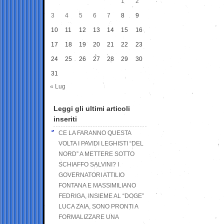
1
2
3
4
5
6
7
8
9
10
11
12
13
14
15
16
17
18
19
20
21
22
23
24
25
26
27
28
29
30
31
« Lug
Leggi gli ultimi articoli
inseriti
CE LA FARANNO QUESTA
VOLTA I PAVIDI LEGHISTI “DEL
NORD” A METTERE SOTTO
SCHIAFFO SALVINI? I
GOVERNATORI ATTILIO
FONTANA E MASSIMILIANO
FEDRIGA, INSIEME AL “DOGE”
LUCA ZAIA, SONO PRONTI A
FORMALIZZARE UNA