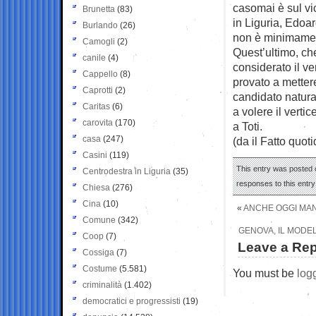
casomai è sul vi
Brunetta
(83)
in Liguria, Edoar
Burlando
(26)
non è minimament
Camogli
(2)
Quest’ultimo, che
canile
(4)
considerato il ve
Cappello
(8)
provato a mettere
Caprotti
(2)
candidato natural
Caritas
(6)
a volere il verti
carovita
(170)
a Toti.
casa
(247)
(da il Fatto quot
Casini
(119)
This entry was posted o
Centrodestra in Liguria
(35)
responses to this entr
Chiesa
(276)
Cina
(10)
«
ANCHE OGGI MAN
Comune
(342)
GENOVA, IL MODEL
Coop
(7)
Leave a Rep
Cossiga
(7)
Costume
(5.581)
You must be
log
criminalità
(1.402)
democratici e progressisti
(19)