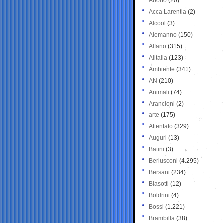
Aborto
(20)
Acca Larentia
(2)
Alcool
(3)
Alemanno
(150)
Alfano
(315)
Alitalia
(123)
Ambiente
(341)
AN
(210)
Animali
(74)
Arancioni
(2)
arte
(175)
Attentato
(329)
Auguri
(13)
Batini
(3)
Berlusconi
(4.295)
Bersani
(234)
Biasotti
(12)
Boldrini
(4)
Bossi
(1.221)
Brambilla
(38)