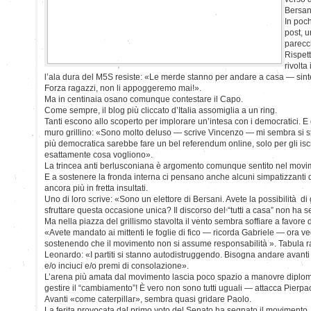
Bersan
In poc
post, 
parecch
Rispet
rivolta
l’ala dura del M5S resiste: «Le merde stanno per andare a casa — sin
Forza ragazzi, non li appoggeremo mai!».
Ma in centinaia osano comunque contestare il Capo.
Come sempre, il blog più cliccato d’Italia assomiglia a un ring.
Tanti escono allo scoperto per implorare un’intesa con i democratici. E
muro grillino: «Sono molto deluso — scrive Vincenzo — mi sembra si sta
più democratica sarebbe fare un bel referendum online, solo per gli iscr
esattamente cosa vogliono».
La trincea anti berlusconiana è argomento comunque sentito nel movi
E a sostenere la fronda interna ci pensano anche alcuni simpatizzanti d
ancora più in fretta insultati.
Uno di loro scrive: «Sono un elettore di Bersani. Avete la possibilità d
sfruttare questa occasione unica? Il discorso del “tutti a casa” non ha s
Ma nella piazza del grillismo stavolta il vento sembra soffiare a favore 
«Avete mandato ai mittenti le foglie di fico — ricorda Gabriele — ora 
sostenendo che il movimento non si assume responsabilità ». Tabula r
Leonardo: «I partiti si stanno autodistruggendo. Bisogna andare avant
e/o inciuci e/o premi di consolazione».
L’arena più amata dal movimento lascia poco spazio a manovre diplo
gestire il “cambiamento”! È vero non sono tutti uguali — attacca Pierpa
Avanti «come caterpillar», sembra quasi gridare Paolo.
La ferita provocata dal primo voto del Senato ha segnato il movimento.