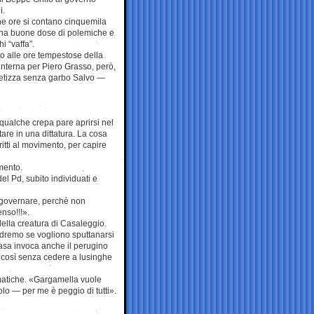
i.
he ore si contano cinquemila
una buone dose di polemiche e
i “vaffa”.
to alle ore tempestose della
 interna per Piero Grasso, però,
tetizza senza garbo Salvo —
 qualche crepa pare aprirsi nel
re in una dittatura. La cosa
itti al movimento, per capire
mento.
el Pd, subito individuati e
i governare, perchè non
enso!!!».
della creatura di Casaleggio.
vedremo se vogliono sputtanarsi
asa invoca anche il perugino
i così senza cedere a lusinghe
matiche. «Gargamella vuole
olo — per me è peggio di tutti».