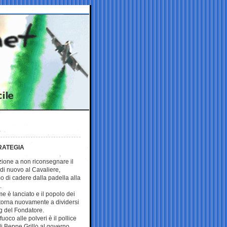
TRATEGIA
zione a non riconsegnare il
di nuovo al Cavaliere,
o di cadere dalla padella alla
.
me è lanciato e il popolo dei
i torna nuovamente a dividersi
og del Fondatore.
fuoco alle polveri è il pollice
di Beppe Grillo al governo