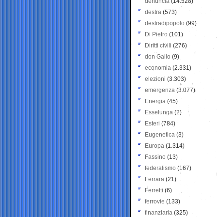
denuncia
(14.528)
destra
(573)
destradipopolo
(99)
Di Pietro
(101)
Diritti civili
(276)
don Gallo
(9)
economia
(2.331)
elezioni
(3.303)
emergenza
(3.077)
Energia
(45)
Esselunga
(2)
Esteri
(784)
Eugenetica
(3)
Europa
(1.314)
Fassino
(13)
federalismo
(167)
Ferrara
(21)
Ferretti
(6)
ferrovie
(133)
finanziaria
(325)