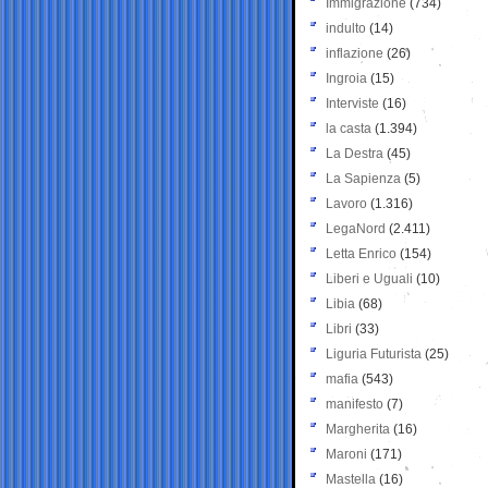
Immigrazione
(734)
indulto
(14)
inflazione
(26)
Ingroia
(15)
Interviste
(16)
la casta
(1.394)
La Destra
(45)
La Sapienza
(5)
Lavoro
(1.316)
LegaNord
(2.411)
Letta Enrico
(154)
Liberi e Uguali
(10)
Libia
(68)
Libri
(33)
Liguria Futurista
(25)
mafia
(543)
manifesto
(7)
Margherita
(16)
Maroni
(171)
Mastella
(16)