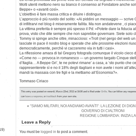
Molti utenti mettono nero su bianco il consenso al Fondatore anche so
Beppe» o «avanti così».
L’obiettivo è fare massa critica e diluire i distinguo.
L’approccio è più ruvido del solito: «Ai piddini un messaggio — scrive
di infiltrarvi nel blog è miseramente fallita. Ma non andatevene , ci piace
La vittima preferita è sempre più spesso il Pd: «Potete dare la fiducia 
prova, visto che dite sempre che non saprebbe governare. Siete solo chi
Tommy si spinge anche oltre, minaccioso: «Troll (nel gergo del web un “p
lasciate in pace il nostro blog e sperate che alle prossime elezioni rius
democraticamente, perchè vi cacceremo via in tutti i casi».
La riflessione amara di tal Gregory fotografa comunque il vicolo cieco 
«Come no — provoca in romanesco — un governo targato Cinque stelle…
d’Itaglia… A Beppe Gri’, te ne potevi rimane’ a casa, a ‘sto punto che ce
rappresenterete sì e no il 18% degli itagliani e non avete i nomi all’al
mandi la massaia con tre figli e la mettiamo all’Economia?».
)
Tommaso Ciriaco
This entry was posted on venerdì, Marzo 22nd, 2013 at 16:06 and is filed under
Grillo
. You can follow any response
can
leave a response
, or
trackback
from your own site.
«
“SIAMO MILITARI, NOI ANDIAMO AVANTI”: LA LEZIONE DI DIGN
GOVERNO DI CIALTRONI
REGIONE LOMBARDIA: INIZIA L
Leave a Reply
19)
You must be
logged in
to post a comment.