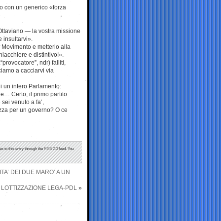
lo con un generico «forza
 Ottaviano — la vostra missione
 insultarvi».
al Movimento e metterlo alla
acchiere e distintivo!».
rovocatore”, ndr) falliti,
ciamo a cacciarvi via
di un intero Parlamento:
 Certo, il primo partito
 sei venuto a fa’,
tezza per un governo? O ce
s to this entry through the
RSS 2.0
feed. You
ITA’ DEI DUE MARO’ A UN
A LOTTIZZAZIONE LEGA-PDL
»