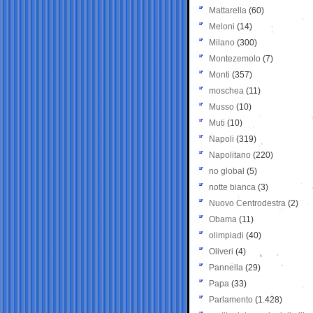
Mattarella
(60)
Meloni
(14)
Milano
(300)
Montezemolo
(7)
Monti
(357)
moschea
(11)
Musso
(10)
Muti
(10)
Napoli
(319)
Napolitano
(220)
no global
(5)
notte bianca
(3)
Nuovo Centrodestra
(2)
Obama
(11)
olimpiadi
(40)
Oliveri
(4)
Pannella
(29)
Papa
(33)
Parlamento
(1.428)