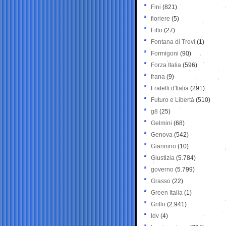
Fini
(821)
fioriere
(5)
Fitto
(27)
Fontana di Trevi
(1)
Formigoni
(90)
Forza Italia
(596)
frana
(9)
Fratelli d'Italia
(291)
Futuro e Libertà
(510)
g8
(25)
Gelmini
(68)
Genova
(542)
Giannino
(10)
Giustizia
(5.784)
governo
(5.799)
Grasso
(22)
Green Italia
(1)
Grillo
(2.941)
Idv
(4)