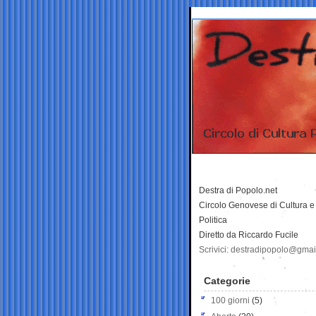
Destra di Popolo.net
Circolo Genovese di Cultura e
Politica
Diretto da Riccardo Fucile
Scrivici: destradipopolo@gma
Categorie
100 giorni
(5)