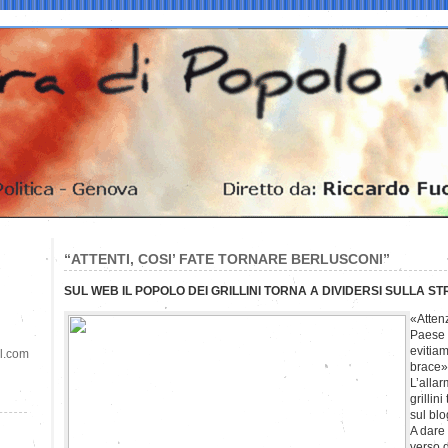
“ATTENTI, COSI’ FATE TORNARE BERLUSCONI”
SUL WEB IL POPOLO DEI GRILLINI TORNA A DIVIDERSI SULLA S
«Atten
Paese 
evitiam
il.com
brace»
L’allar
grillin
sul bl
A dare 
verso 