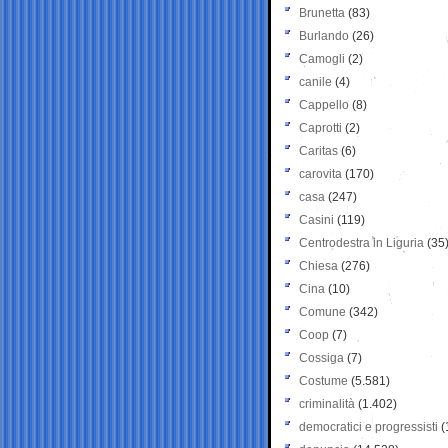
Brunetta
(83)
Burlando
(26)
Camogli
(2)
canile
(4)
Cappello
(8)
Caprotti
(2)
Caritas
(6)
carovita
(170)
casa
(247)
Casini
(119)
Centrodestra in Liguria
(35
Chiesa
(276)
Cina
(10)
Comune
(342)
Coop
(7)
Cossiga
(7)
Costume
(5.581)
criminalità
(1.402)
democratici e progressisti
(