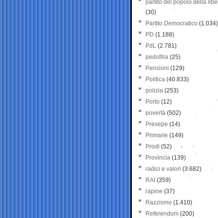
partito del popolo della libe
(30)
Partito Democratico
(1.034)
PD
(1.188)
PdL
(2.781)
pedofilia
(25)
Pensioni
(129)
Politica
(40.833)
polizia
(253)
Porto
(12)
povertà
(502)
Presepe
(14)
Primarie
(149)
Prodi
(52)
Provincia
(139)
radici e valori
(3.682)
RAI
(359)
rapine
(37)
Razzismo
(1.410)
Referendum
(200)