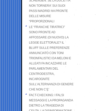
SCHENGEN. SE LA DUCETTA
NON TORNERA’ SUI SUOI
PASSI MADRID HA PRONTE
DELLE MISURE
“PROPORZIONALI
LE “FRANCHE TIRATRICI”
SONO PRONTE AD
AFFOSSARE (DI NUOVO) LA
LEGGE ELETTORALE? IL
BLUFF SULLE PREFERENZE
ANNUNCIATO CON TONI
TRIONFALISTICI DA MELONI E
ALLEATI FA INCAZZARE LE
PARLAMENTARI DEL
CENTRODESTRA,
INCAROGNITE
SULL’ALTERNANZA DI GENERE
CHE NON C’E’
FACT-CHECKING: I FALSI
MESSAGGI E LA PROPAGANDA
DIETRO LA TRAGEDIA DI
CEUTA: LA DISINFORMAZIONE