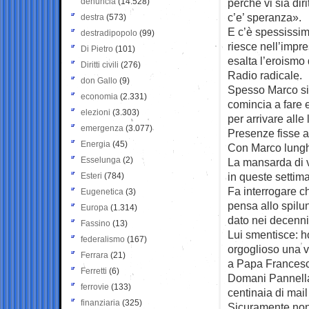
denuncia
(14.528)
perchè vi sia dir
c’e’ speranza».
destra
(573)
E c’è spessissim
destradipopolo
(99)
riesce nell’impr
Di Pietro
(101)
esalta l’eroismo 
Diritti civili
(276)
Radio radicale.
don Gallo
(9)
Spesso Marco si a
economia
(2.331)
comincia a fare 
elezioni
(3.303)
per arrivare alle
emergenza
(3.077)
Presenze fisse a
Energia
(45)
Con Marco lunghi 
Esselunga
(2)
La mansarda di vi
in queste settim
Esteri
(784)
Fa interrogare ch
Eugenetica
(3)
pensa allo spilu
Europa
(1.314)
dato nei decenni
Fassino
(13)
Lui smentisce: h
federalismo
(167)
orgoglioso una 
Ferrara
(21)
a Papa Frances
Ferretti
(6)
Domani Pannella 
ferrovie
(133)
centinaia di mai
finanziaria
(325)
Sicuramente non a