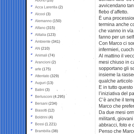
Aborto
(20)
avvicendano tant
Acca Larentia
(2)
flebo d’affetto.
Alcool
(3)
È una processio
Alemanno
(150)
termina anche con
Alfano
(315)
che vanno in via 
Alitalia
(123)
fanno per un self
Ambiente
(341)
Con Marco ci son
AN
(210)
infermieri, cuoch
Al mattino il ve
Animali
(74)
mesi chiuso in c
Arancioni
(2)
sopportano gli sc
arte
(175)
insieme la rasse
Attentato
(329)
qualche articolo 
Auguri
(13)
E in tutto questo
Batini
(3)
l’iniziativa del p
Berlusconi
(4.295)
C’è anche il tem
Bersani
(234)
Marco che preferi
Biasotti
(12)
Da due mesi ormai
Boldrini
(4)
militanti, giova
Bossi
(1.221)
abbracci, foto e c
Penso che Marco 
Brambilla
(38)