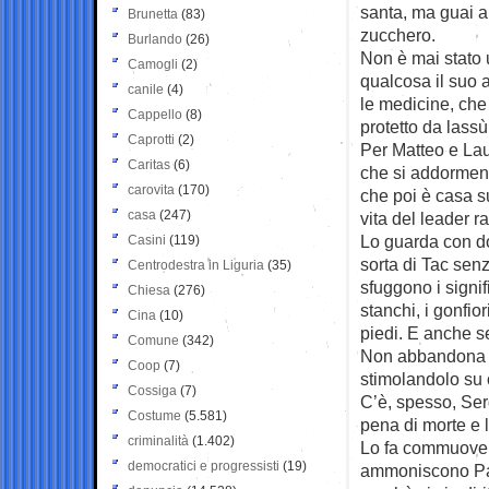
santa, ma guai a 
Brunetta
(83)
zucchero.
Burlando
(26)
Non è mai stato 
Camogli
(2)
qualcosa il suo 
canile
(4)
le medicine, che
Cappello
(8)
protetto da lassù
Caprotti
(2)
Per Matteo e Lau
Caritas
(6)
che si addormenta
carovita
(170)
che poi è casa s
casa
(247)
vita del leader r
Lo guarda con do
Casini
(119)
sorta di Tac sen
Centrodestra in Liguria
(35)
sfuggono i signifi
Chiesa
(276)
stanchi, i gonfio
Cina
(10)
piedi. E anche s
Comune
(342)
Non abbandona m
Coop
(7)
stimolandolo su 
Cossiga
(7)
C’è, spesso, Serg
Costume
(5.581)
pena di morte e l
criminalità
(1.402)
Lo fa commuovere
democratici e progressisti
(19)
ammoniscono Pan