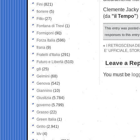
Fini
(821)
Clemente Jacky
fioriere
(5)
(da
“il Tempo”
)
Fitto
(27)
Fontana di Trevi
(1)
This entry was posted 
Formigoni
(90)
responses to this entr
Forza Italia
(596)
«
I RETROSCENA DE
frana
(9)
E’ UFFICIALE, STOR
Fratelli d'Italia
(291)
Futuro e Libertà
(510)
Leave a Rep
g8
(25)
You must be
log
Gelmini
(68)
Genova
(542)
Giannino
(10)
Giustizia
(5.784)
governo
(5.799)
Grasso
(22)
Green Italia
(1)
Grillo
(2.941)
Idv
(4)