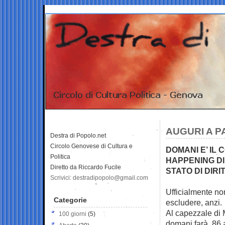
AUGURI A P
Destra di Popolo.net
Circolo Genovese di Cultura e
DOMANI E’ IL
Politica
HAPPENING DI
Diretto da Riccardo Fucile
STATO DI DIRI
Scrivici: destradipopolo@gmail.com
Ufficialmente non
Categorie
escludere, anzi.
Al capezzale di
100 giorni
(5)
domani farà 86 an