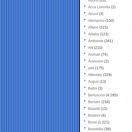
Aborto
(20)
Acca Larentia
(2)
Alcool
(3)
Alemanno
(150)
Alfano
(315)
Alitalia
(123)
Ambiente
(341)
AN
(210)
Animali
(74)
Arancioni
(2)
arte
(175)
Attentato
(329)
Auguri
(13)
Batini
(3)
Berlusconi
(4.295)
Bersani
(234)
Biasotti
(12)
Boldrini
(4)
Bossi
(1.221)
Brambilla
(38)