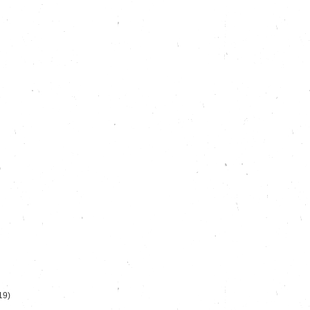
)
19)