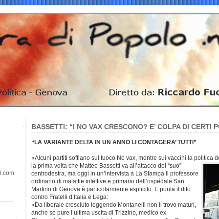
BASSETTI: “I NO VAX CRESCONO? E’ COLPA DI CERTI P
“LA VARIANTE DELTA IN UN ANNO LI CONTAGERA’ TUTTI”
«Alcuni partiti soffiano sul fuoco No vax, mentre sui vaccini la politica
la prima volta che Matteo Bassetti va all’attacco del “suo”
il.com
centrodestra, ma oggi in un’intervista a La Stampa il professore
ordinario di malattie infettive e primario dell’ospedale San
Martino di Genova è particolarmente esplicito. E punta il dito
contro Fratelli d’Italia e Lega:
«Da liberale cresciuto leggendo Montanelli non li trovo maturi,
anche se pure l’ultima uscita di Trizzino, medico ex