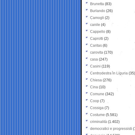
Brunetta
(83)
Burlando
(26)
Camogli
(2)
canile
(4)
Cappello
(8)
Caprotti
(2)
Caritas
(6)
carovita
(170)
casa
(247)
Casini
(119)
Centrodestra in Liguria
(35
Chiesa
(276)
Cina
(10)
Comune
(342)
Coop
(7)
Cossiga
(7)
Costume
(5.581)
criminalità
(1.402)
democratici e progressisti
(