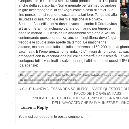
Cinquestelle, e l’estrema sinistra sono preoccupanti». Poi parla
anche della sua scorta: «Non è normale per un medico andare
in giro accompagnato, ai convegni come a casa di amici. Alla
fine penso: non si vogliono vaccinare, affari loro. Tengo più alla
sicurezza di mia moglie e dei miei figli che ai No vax».
Secondo Bassetti la terza dose di vaccino contro il Coronavirus
si trasformerà in un richiamo da fare ogni anno per tenere a
bada le varianti. E il virus ha un andamento stagionale: «Si va
confermando questa tendenza, anche in Inghilterra dove fa già
freddo e le scuole sono aperte da tempo. Le mascherine
aiutano, ma non sono tutto. In Italia torneremo a 150-200 morti al giorn
vaccinati». E l’emergenza non è finita: «6-7 milioni di non vaccinati sar
procederà con la vaccinazione più chi ne rimarrà fuori rischierà. La va
contagerà tutti. I vaccinati si salveranno, gli altri meno e di questi il 5% 
(da agenzie)
This entry was posted on domenica, Settembre 26th, 2021 at 15:10 and is filed under
Politica
. You can follow any 
You can
leave a response
, or
trackback
from your own site.
«
CHI E’ NUNZIA ALESSANDRA SCHILIRO’, LA VICE QUESTORE D
PALCO DEI NO GREEN PASS
“INFILATELI NEL CULO I TUOI VACCINI”: LA FOGNA NO VA
DELL’AVVOCATO CHE FA IMMUNIZZARE I MIN
Leave a Reply
You must be
logged in
to post a comment.