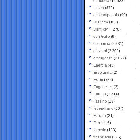
denuncia
(14.528)
destra
(573)
destradipopolo
(99)
Di Pietro
(101)
Diritti civili
(276)
don Gallo
(9)
economia
(2.331)
elezioni
(3.303)
emergenza
(3.077)
Energia
(45)
Esselunga
(2)
Esteri
(784)
Eugenetica
(3)
Europa
(1.314)
Fassino
(13)
federalismo
(167)
Ferrara
(21)
Ferretti
(6)
ferrovie
(133)
finanziaria
(325)