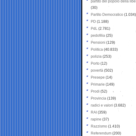
partito del popolo della libe
(30)
Partito Democratico
(1.034)
PD
(1.188)
PdL
(2.781)
pedofilia
(25)
Pensioni
(129)
Politica
(40.833)
polizia
(253)
Porto
(12)
povertà
(502)
Presepe
(14)
Primarie
(149)
Prodi
(52)
Provincia
(139)
radici e valori
(3.682)
RAI
(359)
rapine
(37)
Razzismo
(1.410)
Referendum
(200)