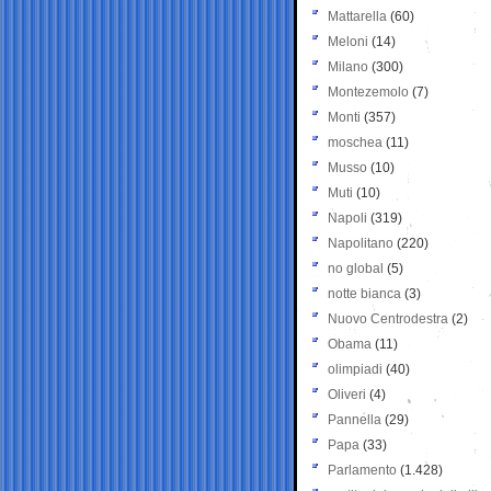
Mattarella
(60)
Meloni
(14)
Milano
(300)
Montezemolo
(7)
Monti
(357)
moschea
(11)
Musso
(10)
Muti
(10)
Napoli
(319)
Napolitano
(220)
no global
(5)
notte bianca
(3)
Nuovo Centrodestra
(2)
Obama
(11)
olimpiadi
(40)
Oliveri
(4)
Pannella
(29)
Papa
(33)
Parlamento
(1.428)