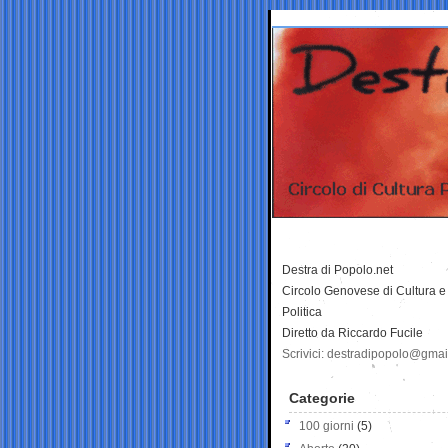
Destra di Popolo.net
Circolo Genovese di Cultura e
Politica
Diretto da Riccardo Fucile
Scrivici: destradipopolo@gma
Categorie
100 giorni
(5)