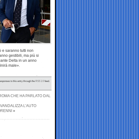
o e saranno tutti non
anno gestibili, ma più si
riante Delta in un anno
finirà male».
responses to this entry through the
RSS 2.0
feed.
I ROMA CHE HA PARLATO DAL
X VANDALIZZA L’AUTO
ORENNI
»