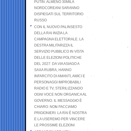
PUTIN: ALMENO 30MILA
NORDCOREANI SARANNO
DISPIEGATI SUL TERRITORIO
RUSSO
CON IL NUOVO PALINSESTO
DELLA RAI INIZIA LA
CAMPAGNA ELETTORALE. LA
DESTRA MILITARIZZA IL
SERVIZIO PUBBLICO IN VISTA
DELLE ELEZIONI POLITICHE
DEL 2027: DA VIA ASIAGO A
SAXA RUBRA, HANNO
INFARCITO DI AMANTI, AMICI E
PERSONAGGI IMPROBABILI
RADIO E TV, STERILIZZANDO
OGNI VOCE NON ORGANICA AL
GOVERNO. IL MESSAGGIO È
CHIARO: NON FACCIAMO
PRIGIONIERI. LA RAI È NOSTRA
E LA USEREMO PER VINCERE
LE PROSSIME ELEZIONI