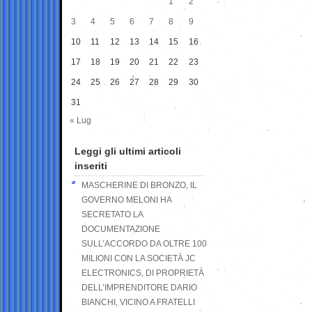
1
2
3
4
5
6
7
8
9
10
11
12
13
14
15
16
17
18
19
20
21
22
23
24
25
26
27
28
29
30
31
« Lug
Leggi gli ultimi articoli
inseriti
MASCHERINE DI BRONZO, IL
GOVERNO MELONI HA
SECRETATO LA
DOCUMENTAZIONE
SULL’ACCORDO DA OLTRE 100
MILIONI CON LA SOCIETÀ JC
ELECTRONICS, DI PROPRIETÀ
DELL’IMPRENDITORE DARIO
BIANCHI, VICINO A FRATELLI