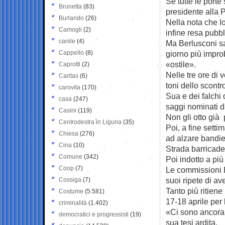
Se tutte le porte
Brunetta
(83)
presidente alla P
Burlando
(26)
Nella nota che l
Camogli
(2)
infine resa pubbl
canile
(4)
Ma Berlusconi sa
Cappello
(8)
giorno più impro
«ostile».
Caprotti
(2)
Nelle tre ore di
Caritas
(6)
toni dello scontr
carovita
(170)
Sua e dei falchi 
casa
(247)
saggi nominati d
Casini
(119)
Non gli otto già 
Centrodestra in Liguria
(35)
Poi, a fine settim
Chiesa
(276)
ad alzare bandie
Cina
(10)
Strada barricade
Comune
(342)
Poi indotto a più 
Coop
(7)
Le commissioni B
suoi ripete di av
Cossiga
(7)
Tanto più ritien
Costume
(5.581)
17-18 aprile per 
criminalità
(1.402)
«Ci sono ancora 
democratici e progressisti
(19)
sua tesi ardita.