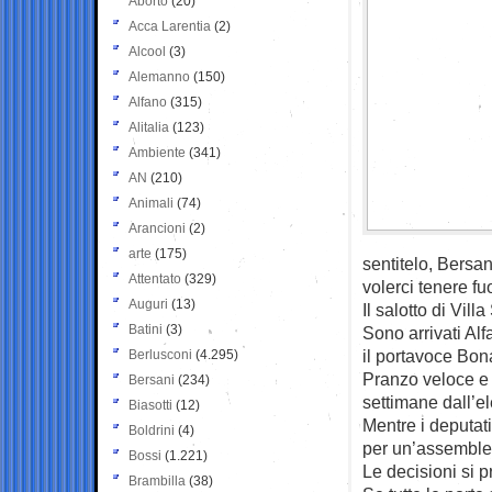
Aborto
(20)
Acca Larentia
(2)
Alcool
(3)
Alemanno
(150)
Alfano
(315)
Alitalia
(123)
Ambiente
(341)
AN
(210)
Animali
(74)
Arancioni
(2)
arte
(175)
sentitelo, Bersa
Attentato
(329)
volerci tenere fu
Auguri
(13)
Il salotto di Vil
Batini
(3)
Sono arrivati Alf
il portavoce Bona
Berlusconi
(4.295)
Pranzo veloce e p
Bersani
(234)
settimane dall’e
Biasotti
(12)
Mentre i deputat
Boldrini
(4)
per un’assemblea
Bossi
(1.221)
Le decisioni si 
Brambilla
(38)