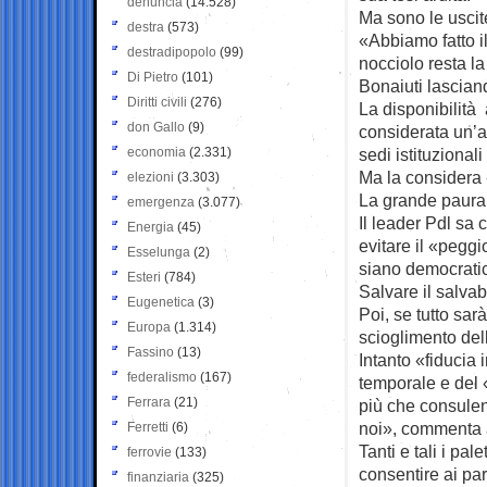
denuncia
(14.528)
Ma sono le uscite
destra
(573)
«Abbiamo fatto il
destradipopolo
(99)
nocciolo resta l
Di Pietro
(101)
Bonaiuti lascian
Diritti civili
(276)
La disponibilità
don Gallo
(9)
considerata un’a
economia
(2.331)
sedi istituzional
Ma la considera «
elezioni
(3.303)
La grande paura r
emergenza
(3.077)
Il leader Pdl sa c
Energia
(45)
evitare il «peggi
Esselunga
(2)
siano democratici 
Esteri
(784)
Salvare il salvab
Eugenetica
(3)
Poi, se tutto sar
Europa
(1.314)
scioglimento de
Fassino
(13)
Intanto «fiducia 
federalismo
(167)
temporale e del 
Ferrara
(21)
più che consulen
noi», commenta a
Ferretti
(6)
Tanti e tali i pa
ferrovie
(133)
consentire ai parti
finanziaria
(325)