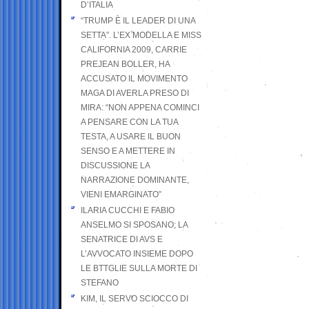
D’ITALIA
“TRUMP È IL LEADER DI UNA
SETTA”. L’EX MODELLA E MISS
CALIFORNIA 2009, CARRIE
PREJEAN BOLLER, HA
ACCUSATO IL MOVIMENTO
MAGA DI AVERLA PRESO DI
MIRA: “NON APPENA COMINCI
A PENSARE CON LA TUA
TESTA, A USARE IL BUON
SENSO E A METTERE IN
DISCUSSIONE LA
NARRAZIONE DOMINANTE,
VIENI EMARGINATO”
ILARIA CUCCHI E FABIO
ANSELMO SI SPOSANO; LA
SENATRICE DI AVS E
L’AVVOCATO INSIEME DOPO
LE BTTGLIE SULLA MORTE DI
STEFANO
KIM, IL SERVO SCIOCCO DI