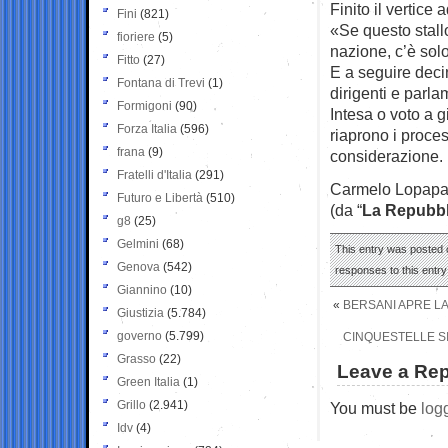
Finito il vertice
Fini
(821)
«Se questo stall
fioriere
(5)
nazione, c’è sol
Fitto
(27)
E a seguire decine
Fontana di Trevi
(1)
dirigenti e parla
Formigoni
(90)
Intesa o voto a g
Forza Italia
(596)
riaprono i proce
frana
(9)
considerazione.
Fratelli d'Italia
(291)
Carmelo Lopap
Futuro e Libertà
(510)
(da “
La Repubbl
g8
(25)
Gelmini
(68)
This entry was posted o
Genova
(542)
responses to this entr
Giannino
(10)
«
BERSANI APRE LA 
Giustizia
(5.784)
governo
(5.799)
CINQUESTELLE S
Grasso
(22)
Leave a Rep
Green Italia
(1)
Grillo
(2.941)
You must be
log
Idv
(4)