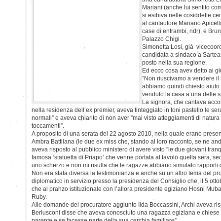
Mariani (anche lui sentito co
si esibiva nelle cosiddette ce
al cantautore Mariano Apicell
case di entrambi, ndr), e Brun
Palazzo Chigi.
Simonetta Losi, già vicecoord
candidata a sindaco a Sarteano
posto nella sua regione.
Ed ecco cosa avev detto ai gi
”Non riuscivamo a vendere il
abbiamo quindi chiesto aiuto
venduto la casa a una delle s
La signora, che cantava acco
nella residenza dell’ex premier, aveva tinteggiato in toni pastello le s
normali” e aveva chiarito di non aver ”mai visto atteggiamenti di natura 
toccamenti”.
A proposito di una serata del 22 agosto 2010, nella quale erano pres
Ambra Battilana (le due ex miss che, stando al loro racconto, se ne and
aveva risposto al pubblico ministero di avere visto ”le due giovani tranq
famosa ‘statuetta di Priapo’ che venne portata al tavolo quella sera, se
uno scherzo e non mi risulta che le ragazze abbiano simulato rapporti o
Non era stata diversa la testimonianza e anche su un altro tema del pr
diplomatico in servizio presso la presidenza del Consiglio che, il 5 ot
che al pranzo istituzionale con l’allora presidente egiziano Hosni Mubar
Ruby.
Alle domande del procuratore aggiunto Ilda Boccassini, Archi aveva risp
Berlusconi disse che aveva conosciuto una ragazza egiziana e chiese
parente e se facesse parte della sua cerchia familiare”.