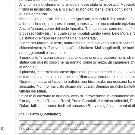
Alla richiesta di chiarimento su quale fosse stata la risposta di Mubara
”Rimase incuriosito, ma a mio avviso non capì bene, c’era confusione. 
questa domanda”.
Mentre i componenti della sua delegazione, secondo il diplomatico, ”c
affermando che, con questo nome, conoscevano una cantante egiziana
Anche Mariani, come del resto Apicella: “Niente sesso, cene normali”, è 
processo Ruby bis, nel quale sono imputati Emilio Fede, Lele Mora e Ni
La statua di Priapo era definita una ”bischerata”.
Anche per Mariani le feste, naturalmente, non avevano nulla di scandal
chiacchierava, si ”faceva musica” e si ballava. Mai spogliarelli, nè bac
palpeggiamenti o toccamenti.
Il manufatto ”era una cosa simpatica e aveva una protuberanza in stile 
statua con questo coso che ha portato, come scherzo, un cameriere ch
in Angola”.
Il pianista, che era stato anche ripreso dal presidente del collegio, av
)
di mano in mano tra le ospiti, ed era “ritornata al cameriere che l’ha rip
Quando passava si facevano battute, una bischerata, ma nessuna ha m
sessuale. ‘Non ho mai visto alcuna denudarsi. Semmai qualche balletto
vittoria del Milan.
“In caso di elezione le due new entry si i ritroveranno in Parlamento a
Carfagna, Maria Rosaria Rossi, Paolo Bonaiuti, Valentino Valentini, D
Galan, tutti sentiti come testi nel processo Ruby ma già parlamentari d
(da
“il Fatto Quotidiano”
)
This entry was posted on martedì, Gennaio 22nd, 2013 at 17:08 and is filed under
Berlusconi
,
elezioni
. You can fo
19)
2.0
feed. You can
leave a response
, or
trackback
from your own site.