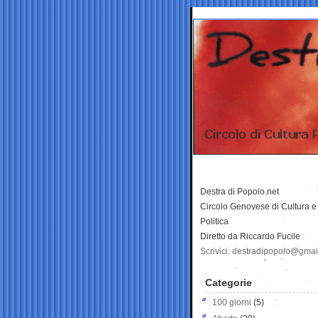
Destra di Popolo.net
Circolo Genovese di Cultura e
Politica
Diretto da Riccardo Fucile
Scrivici: destradipopolo@gma
Categorie
100 giorni
(5)