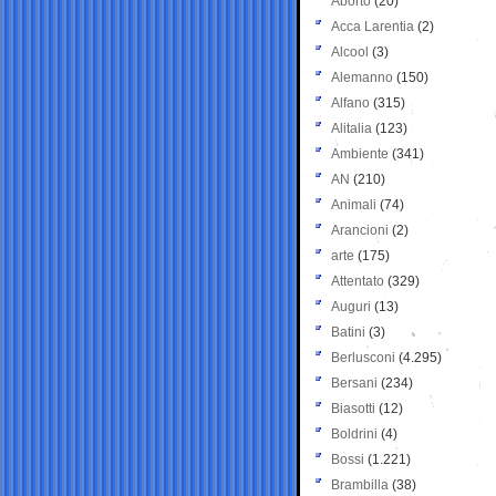
Aborto
(20)
Acca Larentia
(2)
Alcool
(3)
Alemanno
(150)
Alfano
(315)
Alitalia
(123)
Ambiente
(341)
AN
(210)
Animali
(74)
Arancioni
(2)
arte
(175)
Attentato
(329)
Auguri
(13)
Batini
(3)
Berlusconi
(4.295)
Bersani
(234)
Biasotti
(12)
Boldrini
(4)
Bossi
(1.221)
Brambilla
(38)