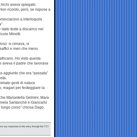
k Archi aveva spiegato:
Non ricordo, però, se rispose a
ominciarono a interloquire
” .
stato teste a discarico nel
cole Minetti.
oso: si cenava, si
i saffici e men che meno
africano. Ho visto questa
e aveva il padre che lavorava
eva aggiunto che era “passata”
osta.
imato gesti di natura
, magari per festeggiare la
nche Mariastella Gelmini, Mara
aniela Santanchè e Giancarlo
i lungo corso” chiosa Dago.
llow any responses to this entry through the
RSS