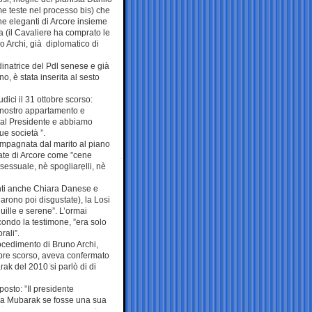
me teste nel processo bis) che
ne eleganti di Arcore insieme
a (il Cavaliere ha comprato le
o Archi, già diplomatico di
inatrice del Pdl senese e già
, è stata inserita al sesto
udici il 31 ottobre scorso:
 nostro appartamento e
 al Presidente e abbiamo
ue società ”.
mpagnata dal marito al piano
erate di Arcore come ”cene
sessuale, nè spogliarelli, nè
enti anche Chiara Danese e
arono poi disgustate), la Losi
uille e serene”. L’ormai
condo la testimone, ”era solo
rali”.
ocedimento di Bruno Archi,
tobre scorso, aveva confermato
ak del 2010 si parlò di di
osto: ”Il presidente
 a Mubarak se fosse una sua