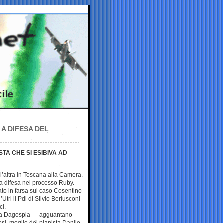
A DIFESA DEL
STA CHE SI ESIBIVA AD
l’altra in Toscana alla Camera.
 a difesa nel processo Ruby.
o in farsa sul caso Cosentino
l’Utri il Pdl di Silvio Berlusconi
ci.
ta Dagospia — agguantano
si, moglie del pianista Danilo