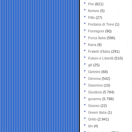
Fini
(821)
fioriere
(5)
Fitto
(27)
Fontana di Trevi
(1)
Formigoni
(90)
Forza Italia
(596)
frana
(9)
Fratelli d'Italia
(291)
Futuro e Libertà
(510)
g8
(25)
Gelmini
(68)
Genova
(542)
Giannino
(10)
Giustizia
(5.784)
governo
(5.799)
Grasso
(22)
Green Italia
(1)
Grillo
(2.941)
Idv
(4)