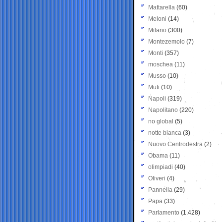
Mattarella
(60)
Meloni
(14)
Milano
(300)
Montezemolo
(7)
Monti
(357)
moschea
(11)
Musso
(10)
Muti
(10)
Napoli
(319)
Napolitano
(220)
no global
(5)
notte bianca
(3)
Nuovo Centrodestra
(2)
Obama
(11)
olimpiadi
(40)
Oliveri
(4)
Pannella
(29)
Papa
(33)
Parlamento
(1.428)