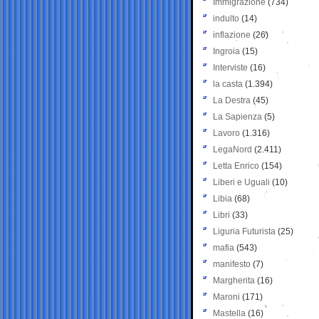
Immigrazione
(734)
indulto
(14)
inflazione
(26)
Ingroia
(15)
Interviste
(16)
la casta
(1.394)
La Destra
(45)
La Sapienza
(5)
Lavoro
(1.316)
LegaNord
(2.411)
Letta Enrico
(154)
Liberi e Uguali
(10)
Libia
(68)
Libri
(33)
Liguria Futurista
(25)
mafia
(543)
manifesto
(7)
Margherita
(16)
Maroni
(171)
Mastella
(16)