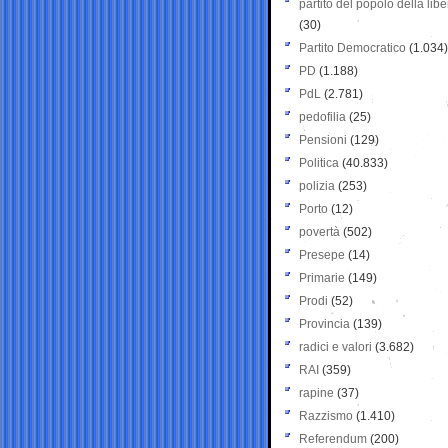
partito del popolo della libe
(30)
Partito Democratico
(1.034)
PD
(1.188)
PdL
(2.781)
pedofilia
(25)
Pensioni
(129)
Politica
(40.833)
polizia
(253)
Porto
(12)
povertà
(502)
Presepe
(14)
Primarie
(149)
Prodi
(52)
Provincia
(139)
radici e valori
(3.682)
RAI
(359)
rapine
(37)
Razzismo
(1.410)
Referendum
(200)