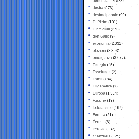
denuncia
(14.528)
destra
(573)
destradipopolo
(99)
Di Pietro
(101)
Diritti civili
(276)
don Gallo
(9)
economia
(2.331)
elezioni
(3.303)
emergenza
(3.077)
Energia
(45)
Esselunga
(2)
Esteri
(784)
Eugenetica
(3)
Europa
(1.314)
Fassino
(13)
federalismo
(167)
Ferrara
(21)
Ferretti
(6)
ferrovie
(133)
finanziaria
(325)