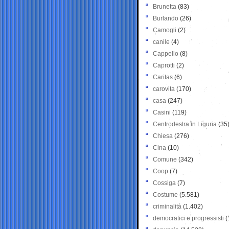
Brunetta
(83)
Burlando
(26)
Camogli
(2)
canile
(4)
Cappello
(8)
Caprotti
(2)
Caritas
(6)
carovita
(170)
casa
(247)
Casini
(119)
Centrodestra in Liguria
(35
Chiesa
(276)
Cina
(10)
Comune
(342)
Coop
(7)
Cossiga
(7)
Costume
(5.581)
criminalità
(1.402)
democratici e progressisti
(