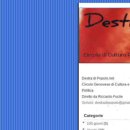
Destra di Popolo.net
Circolo Genovese di Cultura e
Politica
Diretto da Riccardo Fucile
Scrivici: destradipopolo@gma
Categorie
100 giorni
(5)