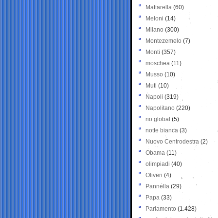
Mattarella
(60)
Meloni
(14)
Milano
(300)
Montezemolo
(7)
Monti
(357)
moschea
(11)
Musso
(10)
Muti
(10)
Napoli
(319)
Napolitano
(220)
no global
(5)
notte bianca
(3)
Nuovo Centrodestra
(2)
Obama
(11)
olimpiadi
(40)
Oliveri
(4)
Pannella
(29)
Papa
(33)
Parlamento
(1.428)