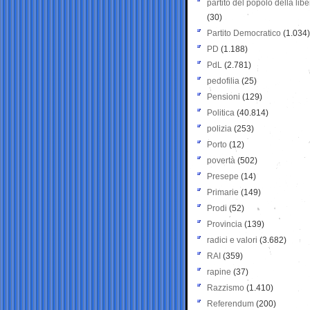
partito del popolo della libe
(30)
Partito Democratico
(1.034)
PD
(1.188)
PdL
(2.781)
pedofilia
(25)
Pensioni
(129)
Politica
(40.814)
polizia
(253)
Porto
(12)
povertà
(502)
Presepe
(14)
Primarie
(149)
Prodi
(52)
Provincia
(139)
radici e valori
(3.682)
RAI
(359)
rapine
(37)
Razzismo
(1.410)
Referendum
(200)