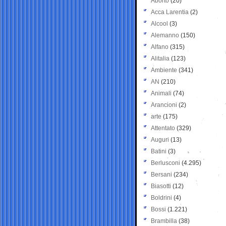
Aborto
(20)
Acca Larentia
(2)
Alcool
(3)
Alemanno
(150)
Alfano
(315)
Alitalia
(123)
Ambiente
(341)
AN
(210)
Animali
(74)
Arancioni
(2)
arte
(175)
Attentato
(329)
Auguri
(13)
Batini
(3)
Berlusconi
(4.295)
Bersani
(234)
Biasotti
(12)
Boldrini
(4)
Bossi
(1.221)
Brambilla
(38)