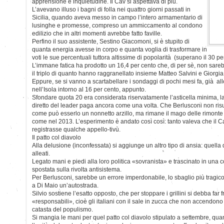
apprensione e inquietudine. Il Cav si aspettava di più.
L’avevano illuso i bagni di folla nei quattro giorni passati in
Sicilia, quando aveva messo in campo l’intero armamentario di
lusinghe e promesse, compreso un ammiccamento al condono
edilizio che in altri momenti avrebbe fatto faville.
Perfino il suo assistente, Sestino Giacomoni, si è stupito di
quanta energia avesse in corpo e quanta voglia di trasformare in
voti le sue percentuali tuttora altissime di popolarità (superano il 30 pe
L’immane fatica ha prodotto un 16,4 per cento che, di per sè, non sare
il triplo di quanto hanno raggranellato insieme Matteo Salvini e Giorgia
Eppure, se si vanno a scartabellare i sondaggi di pochi mesi fa, già allo
nell’Isola intorno al 16 per cento, appunto.
Sfondare quota 20 era considerata riservatamente l’asticella minima, 
diretto del leader paga ancora come una volta. Che Berlusconi non risu
come può esserlo un nonnetto arzillo, ma rimane il mago delle rimonte
come nel 2013. L’esperimento è andato così così: tanto valeva che il C
registrasse qualche appello-tivù.
Il patto col diavolo
Alla delusione (inconfessata) si aggiunge un altro tipo di ansia: quella
alleati.
Legato mani e piedi alla loro politica «sovranista» e trascinato in una co
spostata sulla rivolta antisistema.
Per Berlusconi, sarebbe un errore imperdonabile, lo sbaglio più tragi
a Di Maio un’autostrada.
Silvio sostiene l’esatto opposto, che per stoppare i grillini si debba far f
«responsabili», cioè gli italiani con il sale in zucca che non accendono g
catasta del populismo.
Si mangia le mani per quel patto col diavolo stipulato a settembre, quan