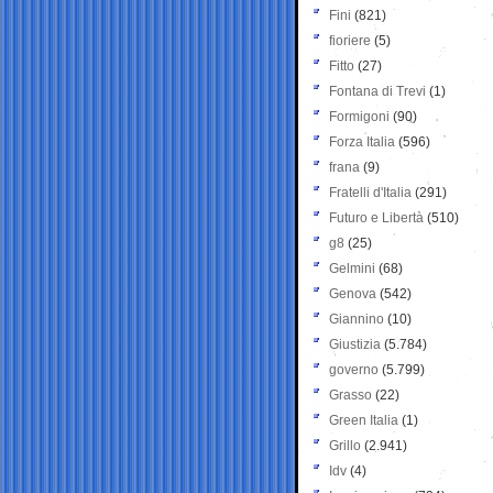
Fini
(821)
fioriere
(5)
Fitto
(27)
Fontana di Trevi
(1)
Formigoni
(90)
Forza Italia
(596)
frana
(9)
Fratelli d'Italia
(291)
Futuro e Libertà
(510)
g8
(25)
Gelmini
(68)
Genova
(542)
Giannino
(10)
Giustizia
(5.784)
governo
(5.799)
Grasso
(22)
Green Italia
(1)
Grillo
(2.941)
Idv
(4)