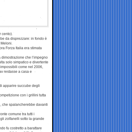
r cento).
bbe da disprezzare: in fondo è
 Meloni.
ra Forza Italia era stimata
la dimostrazione che l’impegno
lta solo simpatico e divertente
 impossibili come nel 2006,
av restasse a casa e
 di apparire succube degli
mpetizione con i grillini tutta
co, che spalancherebbe davanti
ronte comune tra tutti i
li zolfanelli sotto la grande
do fu costretto a barattare