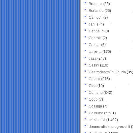
Brunetta
(83)
Burlando
(26)
Camogli
(2)
canile
(4)
Cappello
(8)
Caprotti
(2)
Caritas
(6)
carovita
(170)
casa
(247)
Casini
(119)
Centrodestra in Liguria
(35
Chiesa
(276)
Cina
(10)
Comune
(342)
Coop
(7)
Cossiga
(7)
Costume
(5.581)
criminalità
(1.402)
democratici e progressisti
(