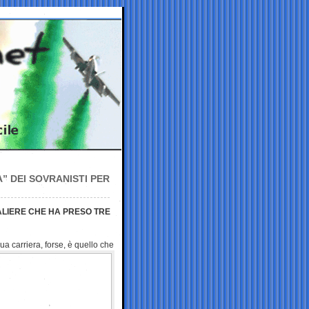
” DEI SOVRANISTI PER
ALIERE CHE HA PRESO TRE
sua carriera, forse,
è quello che