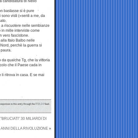
la candidatura di Nello
non bastasse si è pure
 sono visti («senti a me, da
sato.
e a riscuotere nelle sembianze
 in mille interviste come
n vero fascistone.
 alla Italo Balbo nelle
-Nord, perchè la guerra si
, paura.
 da qualche Tg, che la vittoria
colo che il Paese cada in
 li ritrova in casa. E se mai
responses to this entry through the
RSS 2.0
feed.
BRUCIATI” 30 MILIARDI DI
O ANNI DELLA RIVOLUZIONE
»