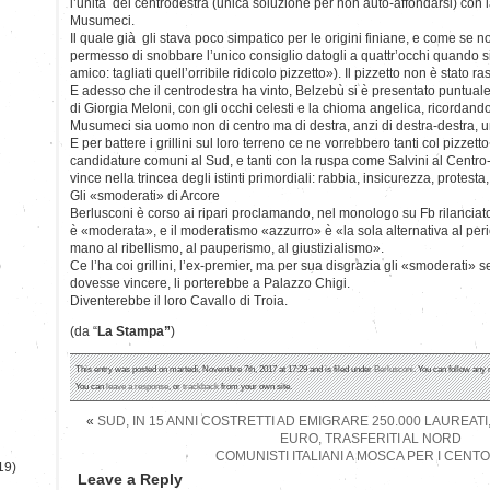
l’unità del centrodestra (unica soluzione per non auto-affondarsi) con 
Musumeci.
Il quale già gli stava poco simpatico per le origini finiane, e come se 
permesso di snobbare l’unico consiglio datogli a quattr’occhi quando si
amico: tagliati quell’orribile ridicolo pizzetto»). Il pizzetto non è stato ra
E adesso che il centrodestra ha vinto, Belzebù si è presentato puntual
di Giorgia Meloni, con gli occhi celesti e la chioma angelica, ricordando
Musumeci sia uomo non di centro ma di destra, anzi di destra-destra, u
E per battere i grillini sul loro terreno ce ne vorrebbero tanti col pizzetto
candidature comuni al Sud, e tanti con la ruspa come Salvini al Centro
vince nella trincea degli istinti primordiali: rabbia, insicurezza, protesta
Gli «smoderati» di Arcore
Berlusconi è corso ai ripari proclamando, nel monologo su Fb rilanciato
è «moderata», e il moderatismo «azzurro» è «la sola alternativa al peri
mano al ribellismo, al pauperismo, al giustizialismo».
)
Ce l’ha coi grillini, l’ex-premier, ma per sua disgrazia gli «smoderati» se
dovesse vincere, li porterebbe a Palazzo Chigi.
Diventerebbe il loro Cavallo di Troia.
(da “
La Stampa”
)
This entry was posted on martedì, Novembre 7th, 2017 at 17:29 and is filed under
Berlusconi
. You can follow any 
You can
leave a response
, or
trackback
from your own site.
«
SUD, IN 15 ANNI COSTRETTI AD EMIGRARE 250.000 LAUREATI,”
EURO, TRASFERITI AL NORD
COMUNISTI ITALIANI A MOSCA PER I CENT
19)
Leave a Reply