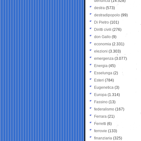
denuncia
(14.528)
destra
(573)
destradipopolo
(99)
Di Pietro
(101)
Diritti civili
(276)
don Gallo
(9)
economia
(2.331)
elezioni
(3.303)
emergenza
(3.077)
Energia
(45)
Esselunga
(2)
Esteri
(784)
Eugenetica
(3)
Europa
(1.314)
Fassino
(13)
federalismo
(167)
Ferrara
(21)
Ferretti
(6)
ferrovie
(133)
finanziaria
(325)