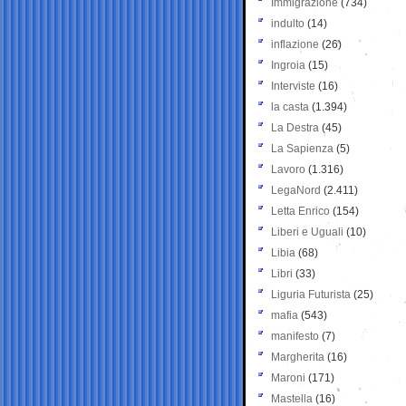
Immigrazione
(734)
indulto
(14)
inflazione
(26)
Ingroia
(15)
Interviste
(16)
la casta
(1.394)
La Destra
(45)
La Sapienza
(5)
Lavoro
(1.316)
LegaNord
(2.411)
Letta Enrico
(154)
Liberi e Uguali
(10)
Libia
(68)
Libri
(33)
Liguria Futurista
(25)
mafia
(543)
manifesto
(7)
Margherita
(16)
Maroni
(171)
Mastella
(16)