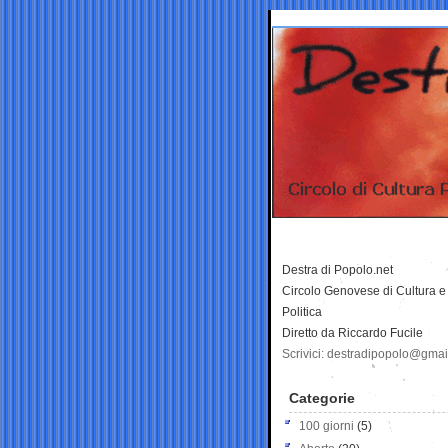
Destra di Popolo.net
Circolo Genovese di Cultura e
Politica
Diretto da Riccardo Fucile
Scrivici: destradipopolo@gma
Categorie
100 giorni
(5)