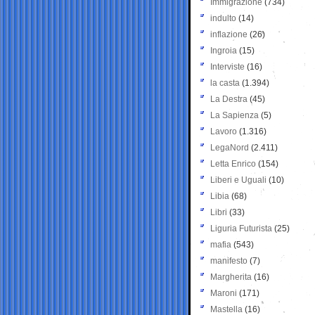
Immigrazione
(734)
indulto
(14)
inflazione
(26)
Ingroia
(15)
Interviste
(16)
la casta
(1.394)
La Destra
(45)
La Sapienza
(5)
Lavoro
(1.316)
LegaNord
(2.411)
Letta Enrico
(154)
Liberi e Uguali
(10)
Libia
(68)
Libri
(33)
Liguria Futurista
(25)
mafia
(543)
manifesto
(7)
Margherita
(16)
Maroni
(171)
Mastella
(16)