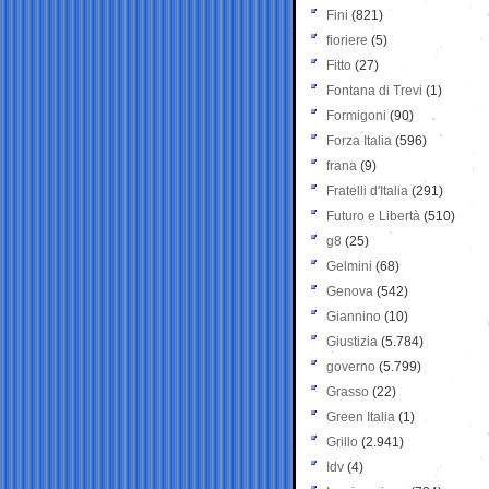
Fini
(821)
fioriere
(5)
Fitto
(27)
Fontana di Trevi
(1)
Formigoni
(90)
Forza Italia
(596)
frana
(9)
Fratelli d'Italia
(291)
Futuro e Libertà
(510)
g8
(25)
Gelmini
(68)
Genova
(542)
Giannino
(10)
Giustizia
(5.784)
governo
(5.799)
Grasso
(22)
Green Italia
(1)
Grillo
(2.941)
Idv
(4)