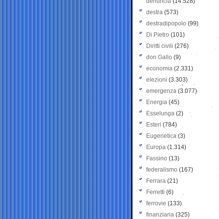
denuncia
(14.528)
destra
(573)
destradipopolo
(99)
Di Pietro
(101)
Diritti civili
(276)
don Gallo
(9)
economia
(2.331)
elezioni
(3.303)
emergenza
(3.077)
Energia
(45)
Esselunga
(2)
Esteri
(784)
Eugenetica
(3)
Europa
(1.314)
Fassino
(13)
federalismo
(167)
Ferrara
(21)
Ferretti
(6)
ferrovie
(133)
finanziaria
(325)