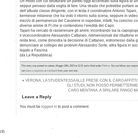
Un modo con cui strutturare un partito oggi accentrato sulla figura di u
seppur pervaso dalla voglia di fare. Una strada che potrebbe portare a
dell’attuale classe dirigente, con in testa il coordinatore Antonio Tajani
kermesse milanese che ha visto il ritorno sulla scena, seppure in video,
mezzo di permanenza del Cavaliere in ospedale, infatti, ha coinciso co
diverse anime di FI che si contendono l’eredità del Capo.
Tajani ha cercato di rasserenare gli animi, incontrando sia la capogrup
il vicecoordinatore Alessandro Cattaneo, ridimensionati dal ribaltone in
resta teso, come dimostra la decisione di Cattaneo, estromesso dalla gu
denunciare al collegio dei probiviri Alessandro Sorte, altra figura in as
legato a Fascina
(da La Repubblica)
This entry was posted on sabato, Maggio 20th, 2023 at 12:31 and is filed under
Politica
. You can follow any respon
can
leave a response
, or
trackback
from your own site.
)
«
VERONA, LA STUDENTESSA ALLE PRESE CON IL CARO AFFITTI
GLI STUDI, NON POSSO PERMETTERMEL
CARO MENTANA, A SPALARE FANGO MA
Leave a Reply
You must be
logged in
to post a comment.
19)