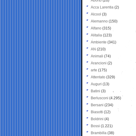
Aborto
(20)
Acca Larentia
(2)
Alcool
(3)
Alemanno
(150)
Alfano
(315)
Alitalia
(123)
Ambiente
(341)
AN
(210)
Animali
(74)
Arancioni
(2)
arte
(175)
Attentato
(329)
Auguri
(13)
Batini
(3)
Berlusconi
(4.295)
Bersani
(234)
Biasotti
(12)
Boldrini
(4)
Bossi
(1.221)
Brambilla
(38)