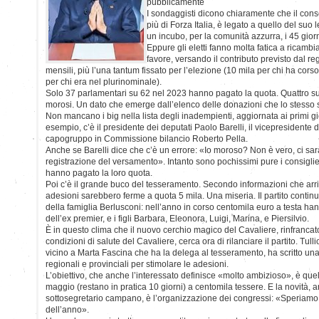
pubblicamente
I sondaggisti dicono chiaramente che il conse
più di Forza Italia, è legato a quello del suo
un incubo, per la comunità azzurra, i 45 giorn
Eppure gli eletti fanno molta fatica a ricamb
favore, versando il contributo previsto dal 
mensili, più l’una tantum fissato per l’elezione (10 mila per chi ha cors
per chi era nel plurinominale).
Solo 37 parlamentari su 62 nel 2023 hanno pagato la quota. Quattro su
morosi. Un dato che emerge dall’elenco delle donazioni che lo stesso si
Non mancano i big nella lista degli inadempienti, aggiornata ai primi gior
esempio, c’è il presidente dei deputati Paolo Barelli, il vicepresidente d
capogruppo in Commissione bilancio Roberto Pella.
Anche se Barelli dice che c’è un errore: «Io moroso? Non è vero, ci sa
registrazione del versamento». Intanto sono pochissimi pure i consiglie
hanno pagato la loro quota.
Poi c’è il grande buco del tesseramento. Secondo informazioni che arriva
adesioni sarebbero ferme a quota 5 mila. Una miseria. Il partito contin
della famiglia Berlusconi: nell’anno in corso centomila euro a testa ha
dell’ex premier, e i figli Barbara, Eleonora, Luigi, Marina, e Piersilvio.
È in questo clima che il nuovo cerchio magico del Cavaliere, rinfrancat
condizioni di salute del Cavaliere, cerca ora di rilanciare il partito. Tulli
vicino a Marta Fascina che ha la delega al tesseramento, ha scritto una le
regionali e provinciali per stimolare le adesioni.
L’obiettivo, che anche l’interessato definisce «molto ambizioso», è quell
maggio (restano in pratica 10 giorni) a centomila tessere. E la novità, 
sottosegretario campano, è l’organizzazione dei congressi: «Speriamo di
dell’anno».