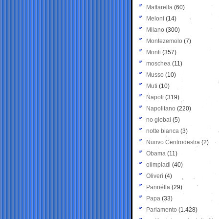
Mattarella
(60)
Meloni
(14)
Milano
(300)
Montezemolo
(7)
Monti
(357)
moschea
(11)
Musso
(10)
Muti
(10)
Napoli
(319)
Napolitano
(220)
no global
(5)
notte bianca
(3)
Nuovo Centrodestra
(2)
Obama
(11)
olimpiadi
(40)
Oliveri
(4)
Pannella
(29)
Papa
(33)
Parlamento
(1.428)