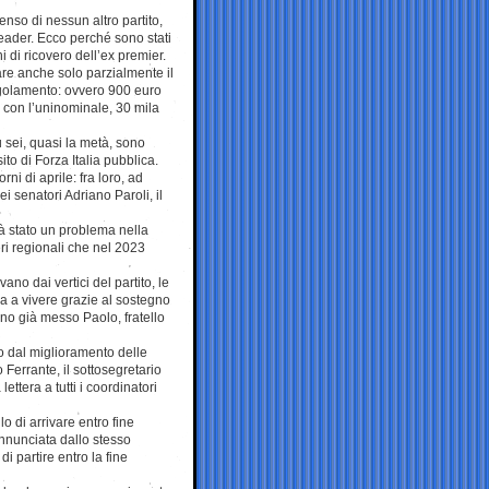
nso di nessun altro partito,
 leader. Ecco perché sono stati
i di ricovero dell’ex premier.
iare anche solo parzialmente il
regolamento: ovvero 900 euro
o con l’uninominale, 30 mila
 sei, quasi la metà, sono
to di Forza Italia pubblica.
ni di aprile: fra loro, ad
ei senatori Adriano Paroli, il
rà stato un problema nella
ri regionali che nel 2023
no dai vertici del partito, le
ua a vivere grazie al sostegno
nno già messo Paolo, fratello
o dal miglioramento delle
o Ferrante, il sottosegretario
ttera a tutti i coordinatori
o di arrivare entro fine
annunciata dallo stesso
 partire entro la fine