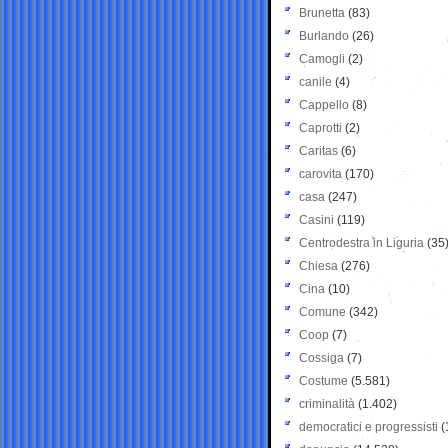
Brunetta
(83)
Burlando
(26)
Camogli
(2)
canile
(4)
Cappello
(8)
Caprotti
(2)
Caritas
(6)
carovita
(170)
casa
(247)
Casini
(119)
Centrodestra in Liguria
(35
Chiesa
(276)
Cina
(10)
Comune
(342)
Coop
(7)
Cossiga
(7)
Costume
(5.581)
criminalità
(1.402)
democratici e progressisti
(