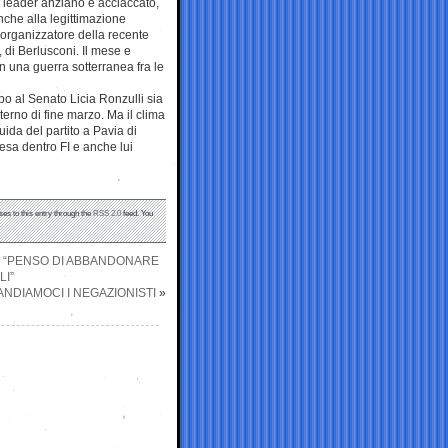
n leader anziano e acciaccato,
nche alla legittimazione
, organizzatore della recente
 di Berlusconi. Il mese e
n una guerra sotterranea fra le
po al Senato Licia Ronzulli sia
terno di fine marzo. Ma il clima
ida del partito a Pavia di
cesa dentro FI e anche lui
ses to this entry through the
RSS 2.0
feed. You
: “PENSO DI ABBANDONARE
I”
NDIAMOCI I NEGAZIONISTI
»