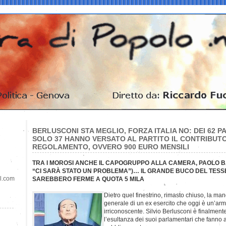
BERLUSCONI STA MEGLIO, FORZA ITALIA NO: DEI 62 P
SOLO 37 HANNO VERSATO AL PARTITO IL CONTRIBUT
REGOLAMENTO, OVVERO 900 EURO MENSILI
TRA I MOROSI ANCHE IL CAPOGRUPPO ALLA CAMERA, PAOLO B
“CI SARÀ STATO UN PROBLEMA”)… IL GRANDE BUCO DEL TESS
il.com
SAREBBERO FERME A QUOTA 5 MILA
Dietro quel finestrino, rimasto chiuso, la ma
generale di un ex esercito che oggi è un’arm
irriconoscente. Silvio Berlusconi è finalmente 
l’esultanza dei suoi parlamentari che fanno a