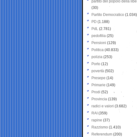
partito del popolo della libe
(30)
Partito Democratico
(1.034)
PD
(1.188)
PdL
(2.781)
pedofilia
(25)
Pensioni
(129)
Politica
(40.833)
polizia
(253)
Porto
(12)
povertà
(502)
Presepe
(14)
Primarie
(149)
Prodi
(52)
Provincia
(139)
radici e valori
(3.682)
RAI
(359)
rapine
(37)
Razzismo
(1.410)
Referendum
(200)