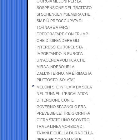
GIORGIA MELONI PER LA
SOSPENSIONE DEL TRATTATO
SI SCHENGEN: “SEMBRA CHE
SIA PIÙ PREOCCUPATA DI
TORNARE A FARSI
FOTOGRAFARE CON TRUMP
CHE DI DIFENDERE GLI
INTERESSI EUROPEI. STA
IMPORTANDO IN EUROPA
UN’AGENDA POLITICA CHE
MIRA A INDEBOLIRLA
DALL’INTERNO. MA È RIMASTA
PIUTTOSTO ISOLATA”
MELONI SI È INFILATA DA SOLA
NEL TUNNEL. L’ESCALATION
DI TENSIONE CON IL
GOVERNO SPAGNOLO ERA
PREVEDIBILE: TRE GIORNI FA
C’ERA STATO UNO SCONTRO
TRA LA LINEA MORBIDA DI
TAJANI E QUELLA DURA DELLA
PREMIER CON SALVINI E