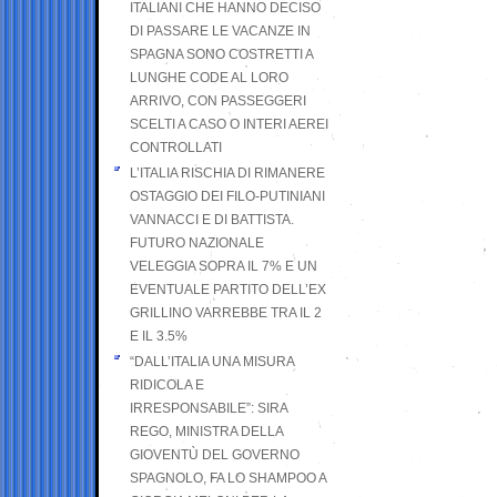
ITALIANI CHE HANNO DECISO
DI PASSARE LE VACANZE IN
SPAGNA SONO COSTRETTI A
LUNGHE CODE AL LORO
ARRIVO, CON PASSEGGERI
SCELTI A CASO O INTERI AEREI
CONTROLLATI
L’ITALIA RISCHIA DI RIMANERE
OSTAGGIO DEI FILO-PUTINIANI
VANNACCI E DI BATTISTA.
FUTURO NAZIONALE
VELEGGIA SOPRA IL 7% E UN
EVENTUALE PARTITO DELL’EX
GRILLINO VARREBBE TRA IL 2
E IL 3.5%
“DALL’ITALIA UNA MISURA
RIDICOLA E
IRRESPONSABILE”: SIRA
REGO, MINISTRA DELLA
GIOVENTÙ DEL GOVERNO
SPAGNOLO, FA LO SHAMPOO A