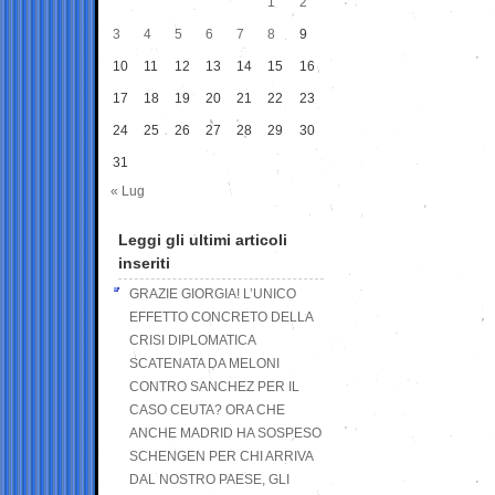
1
2
3
4
5
6
7
8
9
10
11
12
13
14
15
16
17
18
19
20
21
22
23
24
25
26
27
28
29
30
31
« Lug
Leggi gli ultimi articoli
inseriti
GRAZIE GIORGIA! L’UNICO
EFFETTO CONCRETO DELLA
CRISI DIPLOMATICA
SCATENATA DA MELONI
CONTRO SANCHEZ PER IL
CASO CEUTA? ORA CHE
ANCHE MADRID HA SOSPESO
SCHENGEN PER CHI ARRIVA
DAL NOSTRO PAESE, GLI