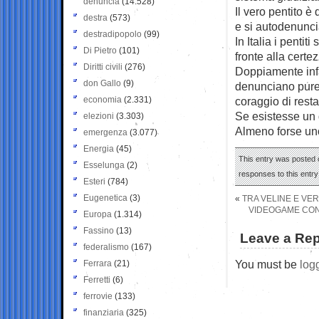
denuncia
(14.528)
Il vero pentito è
destra
(573)
e si autodenunci
destradipopolo
(99)
In Italia i pentit
Di Pietro
(101)
fronte alla certe
Diritti civili
(276)
Doppiamente infa
don Gallo
(9)
denunciano pure 
economia
(2.331)
coraggio di rest
Se esistesse un 
elezioni
(3.303)
Almeno forse uno,
emergenza
(3.077)
Energia
(45)
This entry was posted o
Esselunga
(2)
responses to this entr
Esteri
(784)
Eugenetica
(3)
«
TRA VELINE E VER
VIDEOGAME CON 
Europa
(1.314)
Fassino
(13)
Leave a Rep
federalismo
(167)
You must be
log
Ferrara
(21)
Ferretti
(6)
ferrovie
(133)
finanziaria
(325)