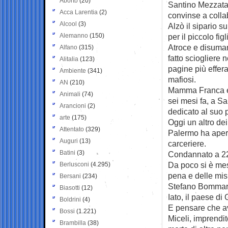
Aborto
(20)
Santino Mezzatas
Acca Larentia
(2)
convinse a collab
Alcool
(3)
Alzò il sipario s
Alemanno
(150)
per il piccolo fig
Atroce e disuman
Alfano
(315)
fatto sciogliere 
Alitalia
(123)
pagine più efferat
Ambiente
(341)
mafiosi.
AN
(210)
Mamma Franca ebb
Animali
(74)
sei mesi fa, a S
Arancioni
(2)
dedicato al suo p
arte
(175)
Oggi un altro dei
Attentato
(329)
Palermo ha apert
Auguri
(13)
carceriere.
Batini
(3)
Condannato a 22 a
Da poco si è mess
Berlusconi
(4.295)
pena e delle misu
Bersani
(234)
Stefano Bommarit
Biasotti
(12)
Iato, il paese d
Boldrini
(4)
E pensare che a
Bossi
(1.221)
Miceli, imprendit
Brambilla
(38)