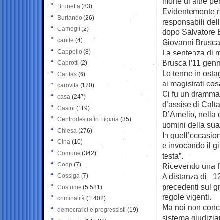
morte di altre p
Brunetta
(83)
Evidentemente non
Burlando
(26)
responsabili dell
Camogli
(2)
dopo Salvatore B
canile
(4)
Giovanni Brusca
Cappello
(8)
La sentenza di m
Brusca l’11 genn
Caprotti
(2)
Lo tenne in osta
Caritas
(6)
ai magistrati cos
carovita
(170)
Ci fu un drammat
casa
(247)
d’assise di Calta
Casini
(119)
D’Amelio, nella q
Centrodestra in Liguria
(35)
uomini della sua
Chiesa
(276)
In quell’occasio
Cina
(10)
e invocando il gi
Comune
(342)
testa”.
Coop
(7)
Ricevendo una fr
A distanza di 12
Cossiga
(7)
precedenti sul g
Costume
(5.581)
regole vigenti.
criminalità
(1.402)
Ma noi non conce
democratici e progressisti
(19)
sistema giudiziar