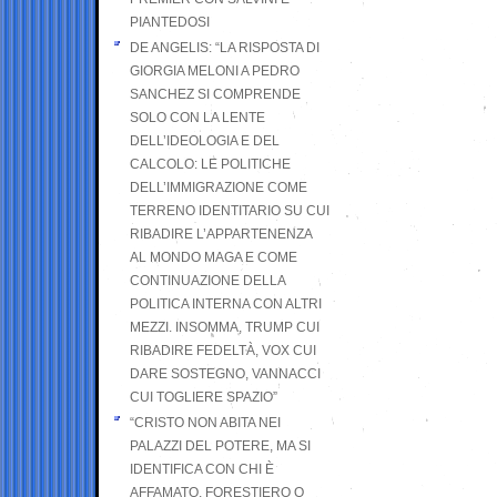
PIANTEDOSI
DE ANGELIS: “LA RISPOSTA DI
GIORGIA MELONI A PEDRO
SANCHEZ SI COMPRENDE
SOLO CON LA LENTE
DELL’IDEOLOGIA E DEL
CALCOLO: LE POLITICHE
DELL’IMMIGRAZIONE COME
TERRENO IDENTITARIO SU CUI
RIBADIRE L’APPARTENENZA
AL MONDO MAGA E COME
CONTINUAZIONE DELLA
POLITICA INTERNA CON ALTRI
MEZZI. INSOMMA, TRUMP CUI
RIBADIRE FEDELTÀ, VOX CUI
DARE SOSTEGNO, VANNACCI
CUI TOGLIERE SPAZIO”
“CRISTO NON ABITA NEI
PALAZZI DEL POTERE, MA SI
IDENTIFICA CON CHI È
AFFAMATO, FORESTIERO O