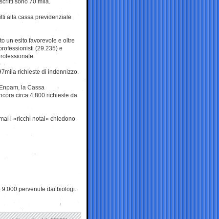
critti sono 70 mila.
tti alla cassa previdenziale
o un esito favorevole e oltre
rofessionisti (29.235) e
professionale.
 97mila richieste di indennizzo.
 l’Enpam, la Cassa
ncora circa 4.800 richieste da
mai i «ricchi notai» chiedono
 9.000 pervenute dai biologi.