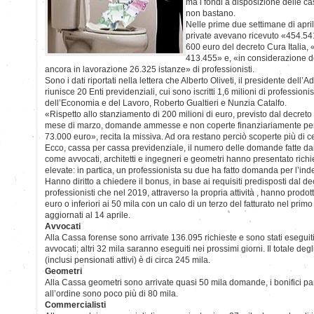
ma i fondi a disposizione delle c
non bastano.
Nelle prime due settimane di apri
private avevano ricevuto «454.5
600 euro del decreto Cura Italia
413.455» e, «in considerazione dei
ancora in lavorazione 26.325 istanze» di professionisti.
Sono i dati riportati nella lettera che Alberto Oliveti, il presidente dell
riunisce 20 Enti previdenziali, cui sono iscritti 1,6 milioni di professionist
dell’Economia e del Lavoro, Roberto Gualtieri e Nunzia Catalfo.
«Rispetto allo stanziamento di 200 milioni di euro, previsto dal decreto i
mese di marzo, domande ammesse e non coperte finanziariamente per il
73.000 euro», recita la missiva. Ad ora restano perciò scoperte più di
Ecco, cassa per cassa previdenziale, il numero delle domande fatte dai
come avvocati, architetti e ingegneri e geometri hanno presentato richi
elevate: in partica, un professionista su due ha fatto domanda per l’inde
Hanno diritto a chiedere il bonus, in base ai requisiti predisposti dal dec
professionisti che nel 2019, attraverso la propria attività , hanno prodotto
euro o inferiori ai 50 mila con un calo di un terzo del fatturato nel primo
aggiornati al 14 aprile.
Avvocati
Alla Cassa forense sono arrivate 136.095 richieste e sono stati eseguiti 
avvocati; altri 32 mila saranno eseguiti nei prossimi giorni. Il totale degli
(inclusi pensionati attivi) è di circa 245 mila.
Geometri
Alla Cassa geometri sono arrivate quasi 50 mila domande, i bonifici parti
all’ordine sono poco più di 80 mila.
Commercialisti