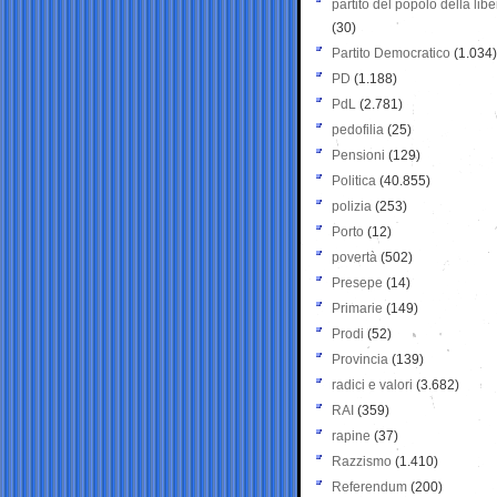
partito del popolo della libe
(30)
Partito Democratico
(1.034)
PD
(1.188)
PdL
(2.781)
pedofilia
(25)
Pensioni
(129)
Politica
(40.855)
polizia
(253)
Porto
(12)
povertà
(502)
Presepe
(14)
Primarie
(149)
Prodi
(52)
Provincia
(139)
radici e valori
(3.682)
RAI
(359)
rapine
(37)
Razzismo
(1.410)
Referendum
(200)