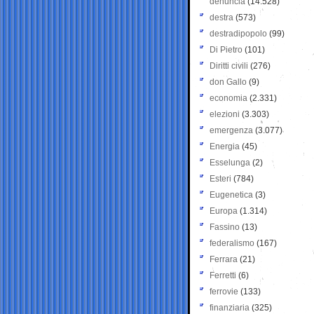
denuncia
(14.528)
destra
(573)
destradipopolo
(99)
Di Pietro
(101)
Diritti civili
(276)
don Gallo
(9)
economia
(2.331)
elezioni
(3.303)
emergenza
(3.077)
Energia
(45)
Esselunga
(2)
Esteri
(784)
Eugenetica
(3)
Europa
(1.314)
Fassino
(13)
federalismo
(167)
Ferrara
(21)
Ferretti
(6)
ferrovie
(133)
finanziaria
(325)