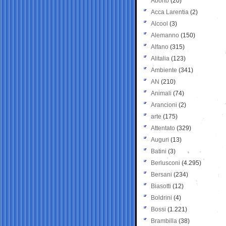
Aborto
(20)
Acca Larentia
(2)
Alcool
(3)
Alemanno
(150)
Alfano
(315)
Alitalia
(123)
Ambiente
(341)
AN
(210)
Animali
(74)
Arancioni
(2)
arte
(175)
Attentato
(329)
Auguri
(13)
Batini
(3)
Berlusconi
(4.295)
Bersani
(234)
Biasotti
(12)
Boldrini
(4)
Bossi
(1.221)
Brambilla
(38)