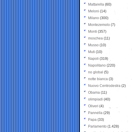
Mattarella
(60)
Meloni
(14)
Milano
(300)
Montezemolo
(7)
Monti
(357)
moschea
(11)
Musso
(10)
Muti
(10)
Napoli
(319)
Napolitano
(220)
no global
(5)
notte bianca
(3)
Nuovo Centrodestra
(2)
Obama
(11)
olimpiadi
(40)
Oliveri
(4)
Pannella
(29)
Papa
(33)
Parlamento
(1.428)