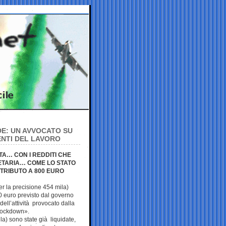
DE: UN AVVOCATO SU
ENTI DEL LAVORO
A… CON I REDDITI CHE
ETARIA… COME LO STATO
NTRIBUTO A 800 EURO
er la precisione 454 mila)
0 euro previsto dal governo
 dell’attività provocato dalla
lockdown».
a) sono state già liquidate,