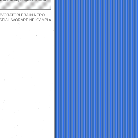
ponses to this entry through the
RSS 2.0
feed.
LAVORATORI ERA IN NERO
TI A LAVORARE NEI CAMPI
»