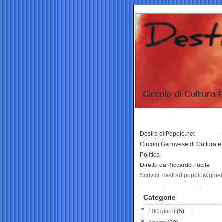
Destra di Popolo.net
Circolo Genovese di Cultura e
Politica
Diretto da Riccardo Fucile
Scrivici: destradipopolo@gma
Categorie
100 giorni
(5)