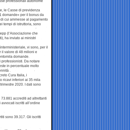
asse professionali autonome
le, le Casse di previdenza
41 domande» per il bonus da
, «di cui ammesse al pagamento
 tempi di istruttoria, sono
’Adepp (l’Associazione che
i), ha inviato ai ministri
nterministeriale, vi sono, per il
 valore di 48 milioni e
 centomila domande.
 professionisti. Da notare
este in percentuale molto
nnità .
reto Cura Italia, i
 ricavi inferiori ai 35 mila
 trimestre 2020. I dati sono
73.881 accrediti ad altrettanti
 avvocati iscritti all’ordine
ti sono 39.317. Gli iscritti