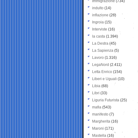
Immigrazione
(734)
indulto
(14)
inflazione
(26)
Ingroia
(15)
Interviste
(16)
la casta
(1.394)
La Destra
(45)
La Sapienza
(5)
Lavoro
(1.316)
LegaNord
(2.411)
Letta Enrico
(154)
Liberi e Uguali
(10)
Libia
(68)
Libri
(33)
Liguria Futurista
(25)
mafia
(543)
manifesto
(7)
Margherita
(16)
Maroni
(171)
Mastella
(16)