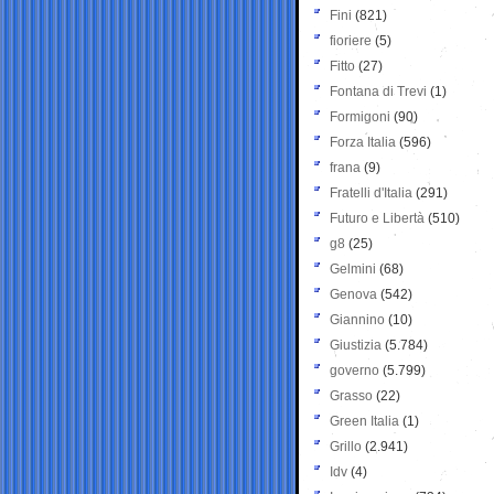
Fini
(821)
fioriere
(5)
Fitto
(27)
Fontana di Trevi
(1)
Formigoni
(90)
Forza Italia
(596)
frana
(9)
Fratelli d'Italia
(291)
Futuro e Libertà
(510)
g8
(25)
Gelmini
(68)
Genova
(542)
Giannino
(10)
Giustizia
(5.784)
governo
(5.799)
Grasso
(22)
Green Italia
(1)
Grillo
(2.941)
Idv
(4)