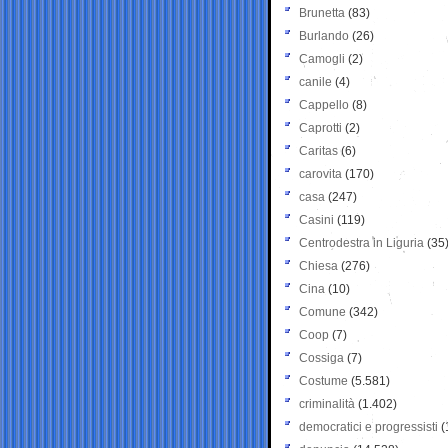
Brunetta
(83)
Burlando
(26)
Camogli
(2)
canile
(4)
Cappello
(8)
Caprotti
(2)
Caritas
(6)
carovita
(170)
casa
(247)
Casini
(119)
Centrodestra in Liguria
(35
Chiesa
(276)
Cina
(10)
Comune
(342)
Coop
(7)
Cossiga
(7)
Costume
(5.581)
criminalità
(1.402)
democratici e progressisti
(