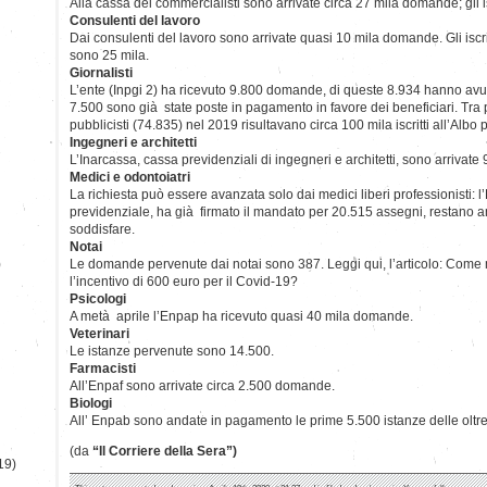
Alla cassa dei commercialisti sono arrivate circa 27 mila domande; gli is
Consulenti del lavoro
Dai consulenti del lavoro sono arrivate quasi 10 mila domande. Gli iscri
sono 25 mila.
Giornalisti
L’ente (Inpgi 2) ha ricevuto 9.800 domande, di queste 8.934 hanno avut
7.500 sono già state poste in pagamento in favore dei beneficiari. Tra p
pubblicisti (74.835) nel 2019 risultavano circa 100 mila iscritti all’Albo 
Ingegneri e architetti
L’Inarcassa, cassa previdenziali di ingegneri e architetti, sono arrivate
Medici e odontoiatri
La richiesta può essere avanzata solo dai medici liberi professionisti:
previdenziale, ha già firmato il mandato per 20.515 assegni, restano a
soddisfare.
Notai
)
Le domande pervenute dai notai sono 387. Leggi qui, l’articolo: Come 
l’incentivo di 600 euro per il Covid-19?
Psicologi
A metà aprile l’Enpap ha ricevuto quasi 40 mila domande.
Veterinari
Le istanze pervenute sono 14.500.
Farmacisti
All’Enpaf sono arrivate circa 2.500 domande.
Biologi
All’ Enpab sono andate in pagamento le prime 5.500 istanze delle oltre
(da
“Il Corriere della Sera”)
19)