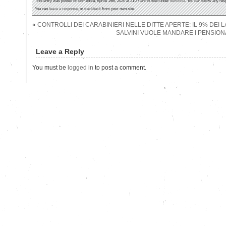
This entry was posted on domenica, Aprile 19th, 2020 at 21:27 and is filed under
denuncia
. You can follow any res
You can
leave a response
, or
trackback
from your own site.
«
CONTROLLI DEI CARABINIERI NELLE DITTE APERTE: IL 9% DEI 
SALVINI VUOLE MANDARE I PENSIONA
Leave a Reply
You must be
logged in
to post a comment.