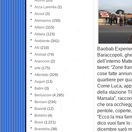
Aborto
(20)
Acca Larentia
(2)
Alcool
(3)
Alemanno
(150)
Alfano
(315)
Alitalia
(123)
Ambiente
(341)
AN
(210)
Baobab Experien
Baraccopoli, ghet
Animali
(74)
dell’interno Matt
Arancioni
(2)
tweet: “Zone fran
arte
(175)
cose fatte annunc
Attentato
(329)
quartiere per qua
Auguri
(13)
Come Luca, appun
Batini
(3)
della stazione Ti
Berlusconi
(4.295)
Marsala”, raccont
Bersani
(234)
che ora occhiegg
Biasotti
(12)
pentole, coperte,
Boldrini
(4)
“Ecco la mia fami
Bossi
(1.221)
dico vuoi fare l
dicembre sarò mor
Brambilla
(38)