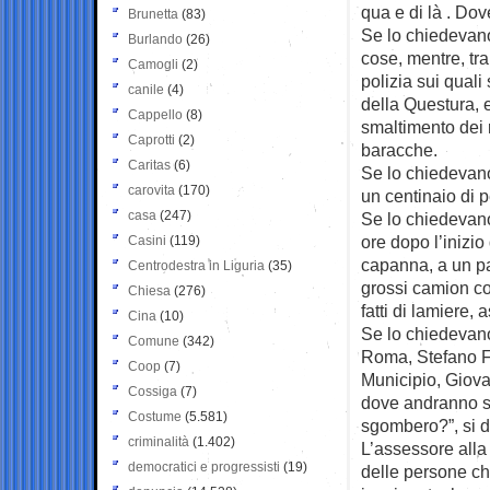
qua e di là . Do
Brunetta
(83)
Se lo chiedevano 
Burlando
(26)
cose, mentre, tra
Camogli
(2)
polizia sui quali
canile
(4)
della Questura, e
Cappello
(8)
smaltimento dei 
Caprotti
(2)
baracche.
Caritas
(6)
Se lo chiedevano
carovita
(170)
un centinaio di p
casa
(247)
Se lo chiedevano 
ore dopo l’inizi
Casini
(119)
capanna, a un pas
Centrodestra in Liguria
(35)
grossi camion co
Chiesa
(276)
fatti di lamiere, 
Cina
(10)
Se lo chiedevano
Comune
(342)
Roma, Stefano Fas
Coop
(7)
Municipio, Giov
Cossiga
(7)
dove andranno st
Costume
(5.581)
sgombero?”, si 
criminalità
(1.402)
L’assessore alla
democratici e progressisti
(19)
delle persone c