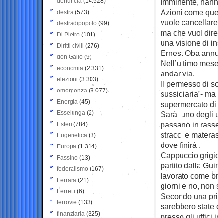
denuncia
(14.528)
imminente, hanno
Azioni come ques
destra
(573)
vuole cancellare 
destradipopolo
(99)
ma che vuol dire
Di Pietro
(101)
una visione di in
Diritti civili
(276)
Ernest Oba annuis
don Gallo
(9)
Nell’ultimo mes
economia
(2.331)
andar via.
elezioni
(3.303)
Il permesso di so
emergenza
(3.077)
sussidiaria”- ma
Energia
(45)
supermercato di 
Esselunga
(2)
Sarà uno degli ul
passano in rasse
Esteri
(784)
stracci e materas
Eugenetica
(3)
dove finirà .
Europa
(1.314)
Cappuccio grigio 
Fassino
(13)
partito dalla Gu
federalismo
(167)
lavorato come br
Ferrara
(21)
giorni e no, non 
Ferretti
(6)
Secondo una prim
ferrovie
(133)
sarebbero state 
finanziaria
(325)
presso gli uffici