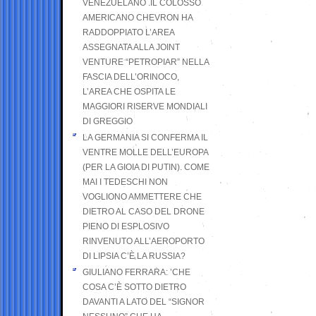
VENEZUELANO .IL COLOSSO
AMERICANO CHEVRON HA
RADDOPPIATO L’AREA
ASSEGNATA ALLA JOINT
VENTURE “PETROPIAR” NELLA
FASCIA DELL’ORINOCO,
L’AREA CHE OSPITA LE
MAGGIORI RISERVE MONDIALI
DI GREGGIO
LA GERMANIA SI CONFERMA IL
VENTRE MOLLE DELL’EUROPA
(PER LA GIOIA DI PUTIN). COME
MAI I TEDESCHI NON
VOGLIONO AMMETTERE CHE
DIETRO AL CASO DEL DRONE
PIENO DI ESPLOSIVO
RINVENUTO ALL’AEROPORTO
DI LIPSIA C’È LA RUSSIA?
GIULIANO FERRARA: ’CHE
COSA C’È SOTTO DIETRO
DAVANTI A LATO DEL “SIGNOR