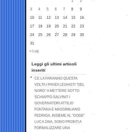
1
2
3
4
5
6
7
8
9
10
11
12
13
14
15
16
17
18
19
20
21
22
23
24
25
26
27
28
29
30
31
« Lug
Leggi gli ultimi articoli
inseriti
CE LA FARANNO QUESTA
VOLTA I PAVIDI LEGHISTI “DEL
NORD” A METTERE SOTTO
SCHIAFFO SALVINI? I
GOVERNATORI ATTILIO
FONTANA E MASSIMILIANO
FEDRIGA, INSIEME AL “DOGE”
LUCA ZAIA, SONO PRONTI A
FORMALIZZARE UNA