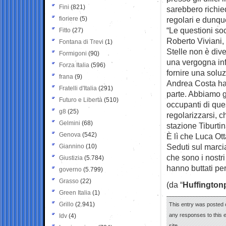
Fini
(821)
sarebbero richie
fioriere
(5)
regolari e dunqu
“Le questioni so
Fitto
(27)
Roberto Viviani,
Fontana di Trevi
(1)
Stelle non è div
Formigoni
(90)
una vergogna inf
Forza Italia
(596)
fornire una soluz
frana
(9)
Andrea Costa ha 
Fratelli d'Italia
(291)
parte. Abbiamo g
Futuro e Libertà
(510)
occupanti di que
g8
(25)
regolarizzarsi, c
Gelmini
(68)
stazione Tiburtin
Genova
(542)
È lì che Luca Ott
Seduti sul marciap
Giannino
(10)
che sono i nostri
Giustizia
(5.784)
hanno buttati per
governo
(5.799)
Grasso
(22)
(da “
Huffington
Green Italia
(1)
Grillo
(2.941)
This entry was posted 
any responses to this 
Idv
(4)
site.