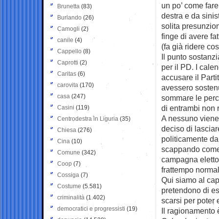
un po’ come fare 
Brunetta
(83)
destra e da sinis
Burlando
(26)
solita presunzion
Camogli
(2)
finge di avere f
canile
(4)
(fa già ridere cos
Cappello
(8)
Il punto sostanz
Caprotti
(2)
per il PD. I cale
Caritas
(6)
accusare il Part
carovita
(170)
avessero sostenut
casa
(247)
sommare le percen
di entrambi non
Casini
(119)
A nessuno viene 
Centrodestra in Liguria
(35)
deciso di lascia
Chiesa
(276)
politicamente da
Cina
(10)
scappando come s
Comune
(342)
campagna elettor
Coop
(7)
frattempo normali
Cossiga
(7)
Qui siamo al capo
Costume
(5.581)
pretendono di es
criminalità
(1.402)
scarsi per poter 
democratici e progressisti
(19)
Il ragionamento 