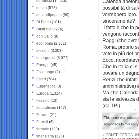
denuncia
(14.528)
Calenda ripetono
possibilità di s
destra
(573)
vorrebbero loro.
destradipopolo
(99)
sinceramente?
Di Pietro
(101)
Il fatto è che in
Diritti civili
(276)
vengono racconta
don Gallo
(9)
Raggi (che avreb
economia
(2.331)
Roma, proprio s
elezioni
(3.303)
voto in più del p
emergenza
(3.077)
Ecco, ricordateve
Energia
(45)
Che in Italia ci s
Esselunga
(2)
trovare un degno
Renzi che infatti
Esteri
(784)
amministrative) 
Eugenetica
(3)
Ma che Calenda 
Europa
(1.314)
sia la salvezza 
Fassino
(13)
(da TPI)
federalismo
(167)
Ferrara
(21)
This entry was posted o
Ferretti
(6)
responses to this entr
ferrovie
(133)
«
CONTE CERCA UN
finanziaria
(325)