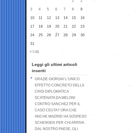
1
2
3
4
5
6
7
8
9
10
11
12
13
14
15
16
17
18
19
20
21
22
23
24
25
26
27
28
29
30
31
« Lug
Leggi gli ultimi articoli
inseriti
GRAZIE GIORGIA! L’UNICO
EFFETTO CONCRETO DELLA
CRISI DIPLOMATICA
SCATENATA DA MELONI
CONTRO SANCHEZ PER IL
CASO CEUTA? ORA CHE
ANCHE MADRID HA SOSPESO
SCHENGEN PER CHI ARRIVA
DAL NOSTRO PAESE, GLI