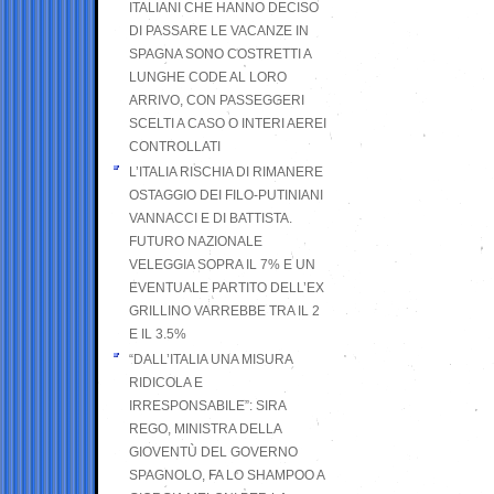
ITALIANI CHE HANNO DECISO
DI PASSARE LE VACANZE IN
SPAGNA SONO COSTRETTI A
LUNGHE CODE AL LORO
ARRIVO, CON PASSEGGERI
SCELTI A CASO O INTERI AEREI
CONTROLLATI
L’ITALIA RISCHIA DI RIMANERE
OSTAGGIO DEI FILO-PUTINIANI
VANNACCI E DI BATTISTA.
FUTURO NAZIONALE
VELEGGIA SOPRA IL 7% E UN
EVENTUALE PARTITO DELL’EX
GRILLINO VARREBBE TRA IL 2
E IL 3.5%
“DALL’ITALIA UNA MISURA
RIDICOLA E
IRRESPONSABILE”: SIRA
REGO, MINISTRA DELLA
GIOVENTÙ DEL GOVERNO
SPAGNOLO, FA LO SHAMPOO A