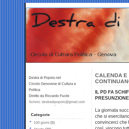
CALENDA E 
Destra di Popolo.net
CONTINUANO
Circolo Genovese di Cultura e
Politica
IL PD FA SCHI
Diretto da Riccardo Fucile
PRESUNZIONE 
Scrivici: destradipopolo@gmail.com
La giornata succe
Categorie
che si esercitan
convincerci che
100 giorni
(5)
così, vincono tut