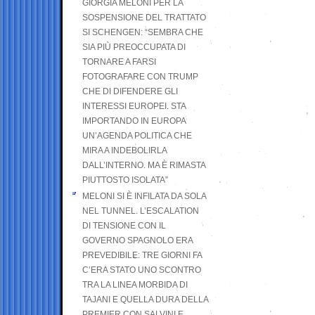
GIORGIA MELONI PER LA
SOSPENSIONE DEL TRATTATO
SI SCHENGEN: “SEMBRA CHE
SIA PIÙ PREOCCUPATA DI
TORNARE A FARSI
FOTOGRAFARE CON TRUMP
CHE DI DIFENDERE GLI
INTERESSI EUROPEI. STA
IMPORTANDO IN EUROPA
UN’AGENDA POLITICA CHE
MIRA A INDEBOLIRLA
DALL’INTERNO. MA È RIMASTA
PIUTTOSTO ISOLATA”
MELONI SI È INFILATA DA SOLA
NEL TUNNEL. L’ESCALATION
DI TENSIONE CON IL
GOVERNO SPAGNOLO ERA
PREVEDIBILE: TRE GIORNI FA
C’ERA STATO UNO SCONTRO
TRA LA LINEA MORBIDA DI
TAJANI E QUELLA DURA DELLA
PREMIER CON SALVINI E