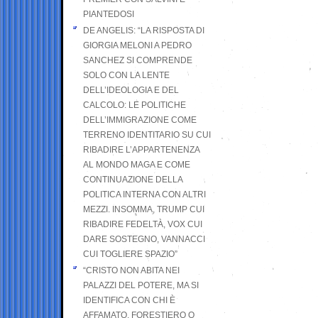
PIANTEDOSI
DE ANGELIS: “LA RISPOSTA DI
GIORGIA MELONI A PEDRO
SANCHEZ SI COMPRENDE
SOLO CON LA LENTE
DELL’IDEOLOGIA E DEL
CALCOLO: LE POLITICHE
DELL’IMMIGRAZIONE COME
TERRENO IDENTITARIO SU CUI
RIBADIRE L’APPARTENENZA
AL MONDO MAGA E COME
CONTINUAZIONE DELLA
POLITICA INTERNA CON ALTRI
MEZZI. INSOMMA, TRUMP CUI
RIBADIRE FEDELTÀ, VOX CUI
DARE SOSTEGNO, VANNACCI
CUI TOGLIERE SPAZIO”
“CRISTO NON ABITA NEI
PALAZZI DEL POTERE, MA SI
IDENTIFICA CON CHI È
AFFAMATO, FORESTIERO O