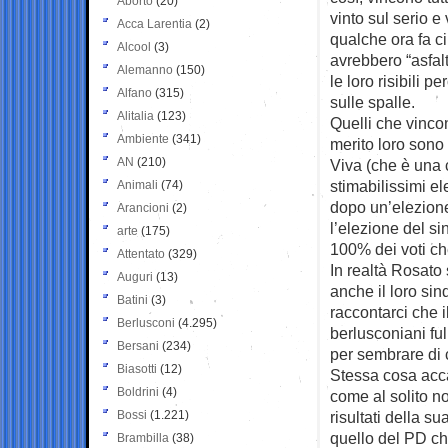
Aborto
(20)
vinto sul serio e
Acca Larentia
(2)
qualche ora fa 
Alcool
(3)
avrebbero “asfalt
Alemanno
(150)
le loro risibili p
Alfano
(315)
sulle spalle.
Alitalia
(123)
Quelli che vinc
Ambiente
(341)
merito loro sono 
AN
(210)
Viva (che è una 
stimabilissimi ele
Animali
(74)
dopo un’elezione 
Arancioni
(2)
l’elezione del si
arte
(175)
100% dei voti ch
Attentato
(329)
In realtà Rosato 
Auguri
(13)
anche il loro si
Batini
(3)
raccontarci che il
Berlusconi
(4.295)
berlusconiani ful
Bersani
(234)
per sembrare di c
Biasotti
(12)
Stessa cosa acc
Boldrini
(4)
come al solito no
Bossi
(1.221)
risultati della 
quello del PD che
Brambilla
(38)