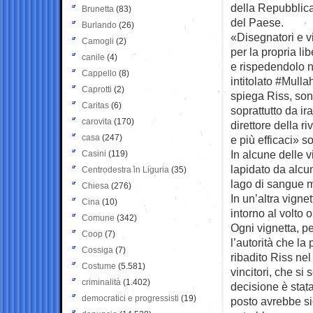
della Repubblica 
Brunetta
(83)
del Paese.
Burlando
(26)
«Disegnatori e v
Camogli
(2)
per la propria li
canile
(4)
e rispedendolo ne
Cappello
(8)
intitolato #Mull
Caprotti
(2)
spiega Riss, sono
Caritas
(6)
soprattutto da ira
carovita
(170)
direttore della ri
casa
(247)
e più efficaci» s
In alcune delle 
Casini
(119)
lapidato da alcu
Centrodestra in Liguria
(35)
lago di sangue m
Chiesa
(276)
In un’altra vign
Cina
(10)
intorno al volto
Comune
(342)
Ogni vignetta, p
Coop
(7)
l’autorità che l
Cossiga
(7)
ribadito Riss nel
Costume
(5.581)
vincitori, che si 
criminalità
(1.402)
decisione è stat
democratici e progressisti
(19)
posto avrebbe sig