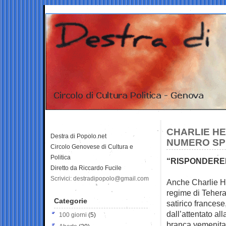
CHARLIE HE
Destra di Popolo.net
NUMERO SPE
Circolo Genovese di Cultura e
Politica
“RISPONDEREM
Diretto da Riccardo Fucile
Scrivici: destradipopolo@gmail.com
Anche Charlie He
regime di Tehera
Categorie
satirico francese
dall’attentato al
100 giorni
(5)
branca yemenita d