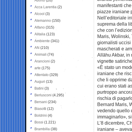
Aborto
(20)
manifestanti che 
Acca Larentia
(2)
piazze iraniane p
Alcool
(3)
Nell’editoriale in
Alemanno
(150)
suprema della lib
Alfano
(315)
che con l’edizio
Alitalia
(123)
Maris, Wolinski,
Ambiente
(341)
giornalisti uccis
AN
(210)
mascherati e arma
Allāhu Akbar, in 
Animali
(74)
vignette satiriche
Arancioni
(2)
«È stato un modo
arte
(175)
iraniane che risc
Attentato
(329)
che li opprime d
Auguri
(13)
cui erano stati as
Batini
(3)
purtroppo ancora a
Berlusconi
(4.295)
rischia di pagar
Bersani
(234)
Bernard Maris, 
Biasotti
(12)
vedendo quello 
Boldrini
(4)
immaginarlo», si
Bossi
(1.221)
L’8 dicembre, Cha
iraniane – aveva
Brambilla
(38)