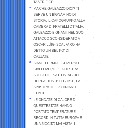
TASER E CP
MA CHE GALEAZZO DICI? TI
SERVE UN BIGNAMINO DI
STORIA. IL CAPOGRUPPO ALLA
CAMERA DI FRATELLI D’ITALIA,
GALEAZZO BIGNAMI, NEL SUO
ATTACCO SCONSIDERATO A
OSCAR LUIGI SCALFARO HA
DETTO UN BEL PO’ DI
CAZZATE
SIAMO FERMI AL GOVERNO
GIALLOVERDE: LA DESTRA
SULLA DIFESA È OSTAGGIO
DEI “PACIFISTI” LEGHISTI, LA
SINISTRA DEL PUTINIANO
CONTE
LE ONDATE DI CALORE DI
QUEST’ESTATE HANNO
PORTATO TEMPERATURE
RECORD IN TUTTA EUROPA E
UNA SICCITA’ MAI VISTA. I