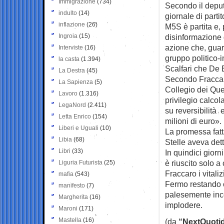
Immigrazione
(734)
Secondo il depu
indulto
(14)
giornale di parti
inflazione
(26)
M5S è partita e,
Ingroia
(15)
disinformazione d
azione che, guard
Interviste
(16)
gruppo politico-i
la casta
(1.394)
Scalfari che De 
La Destra
(45)
Secondo Fraccaro
La Sapienza
(5)
Collegio dei Que
Lavoro
(1.316)
privilegio calcol
LegaNord
(2.411)
su reversibilità 
Letta Enrico
(154)
milioni di euro».
Liberi e Uguali
(10)
La promessa fatta
Libia
(68)
Stelle aveva dett
Libri
(33)
In quindici giorn
è riuscito solo a
Liguria Futurista
(25)
Fraccaro i vitali
mafia
(543)
Fermo restando ch
manifesto
(7)
palesemente inco
Margherita
(16)
implodere.
Maroni
(171)
Mastella
(16)
(da
“NextQuotid