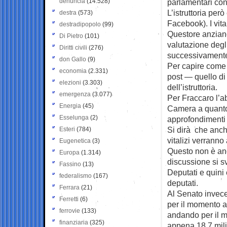
denuncia
(14.528)
parlamentari con
L’istruttoria per
destra
(573)
Facebook). I vita
destradipopolo
(99)
Questore anziano
Di Pietro
(101)
valutazione degl
Diritti civili
(276)
successivamente a
don Gallo
(9)
Per capire come l
economia
(2.331)
post — quello di
elezioni
(3.303)
dell’istruttoria.
emergenza
(3.077)
Per Fraccaro l’ab
Energia
(45)
Camera a quanto 
Esselunga
(2)
approfondimenti 
Si dirà che anche
Esteri
(784)
vitalizi verranno 
Eugenetica
(3)
Questo non è an
Europa
(1.314)
discussione si s
Fassino
(13)
Deputati e quini 
federalismo
(167)
deputati.
Ferrara
(21)
Al Senato invece
Ferretti
(6)
per il momento a
ferrovie
(133)
andando per il me
finanziaria
(325)
appena 18,7 mili