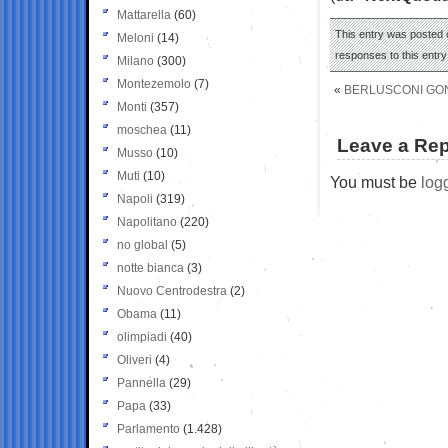
Mattarella
(60)
This entry was posted o
Meloni
(14)
responses to this entr
Milano
(300)
Montezemolo
(7)
«
BERLUSCONI GONG
Monti
(357)
moschea
(11)
Leave a Rep
Musso
(10)
Muti
(10)
You must be
log
Napoli
(319)
Napolitano
(220)
no global
(5)
notte bianca
(3)
Nuovo Centrodestra
(2)
Obama
(11)
olimpiadi
(40)
Oliveri
(4)
Pannella
(29)
Papa
(33)
Parlamento
(1.428)