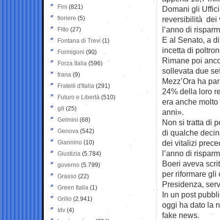
Fini
(821)
Domani gli Uffici
fioriere
(5)
reversibilità dei
l’anno di risparm
Fitto
(27)
E al Senato, a di
Fontana di Trevi
(1)
incetta di poltro
Formigoni
(90)
Rimane poi ancora
Forza Italia
(596)
sollevata due se
frana
(9)
Mezz’Ora ha parla
Fratelli d'Italia
(291)
24% della loro r
Futuro e Libertà
(510)
era anche molto 
g8
(25)
anni».
Gelmini
(68)
Non si tratta di 
Genova
(542)
di qualche decina
dei vitalizi prec
Giannino
(10)
l’anno di risparmi
Giustizia
(5.784)
Boeri aveva scrit
governo
(5.799)
per riformare gli 
Grasso
(22)
Presidenza, ser
Green Italia
(1)
In un post pubb
Grillo
(2.941)
oggi ha dato la n
Idv
(4)
fake news.