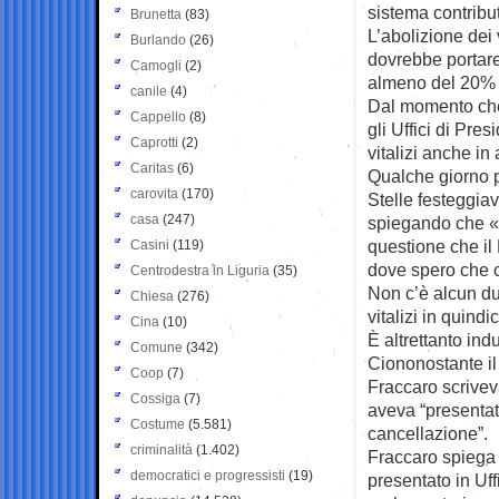
sistema contribut
Brunetta
(83)
L’abolizione dei 
Burlando
(26)
dovrebbe portare
Camogli
(2)
almeno del 20% (
canile
(4)
Dal momento che 
Cappello
(8)
gli Uffici di Pr
Caprotti
(2)
vitalizi anche i
Caritas
(6)
Qualche giorno p
carovita
(170)
Stelle festeggiav
casa
(247)
spiegando che «L
questione che il
Casini
(119)
dove spero che ci
Centrodestra in Liguria
(35)
Non c’è alcun du
Chiesa
(276)
vitalizi in quindic
Cina
(10)
È altrettanto indu
Comune
(342)
Ciononostante il
Coop
(7)
Fraccaro scrive
Cossiga
(7)
aveva “presentato 
Costume
(5.581)
cancellazione”.
criminalità
(1.402)
Fraccaro spiega c
democratici e progressisti
(19)
presentato in Uffi