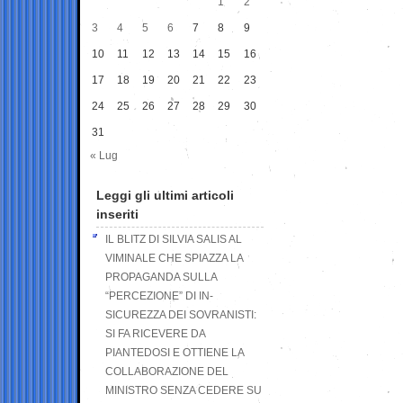
1
2
3
4
5
6
7
8
9
10
11
12
13
14
15
16
17
18
19
20
21
22
23
24
25
26
27
28
29
30
31
« Lug
Leggi gli ultimi articoli
inseriti
IL BLITZ DI SILVIA SALIS AL
VIMINALE CHE SPIAZZA LA
PROPAGANDA SULLA
“PERCEZIONE” DI IN-
SICUREZZA DEI SOVRANISTI:
SI FA RICEVERE DA
PIANTEDOSI E OTTIENE LA
COLLABORAZIONE DEL
MINISTRO SENZA CEDERE SU