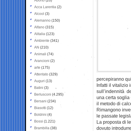
Aborto
(20)
Acca Larentia
(2)
Alcool
(3)
Alemanno
(150)
Alfano
(315)
Alitalia
(123)
Ambiente
(341)
AN
(210)
Animali
(74)
Arancioni
(2)
arte
(175)
Attentato
(329)
percepiranno quin
Auguri
(13)
Infatti il vitali
Batini
(3)
sull’indennità de
Berlusconi
(4.295)
una certa soglia 
Bersani
(234)
il metodo di calc
Biasotti
(12)
Rimangono invece
Boldrini
(4)
le passate legisl
Bossi
(1.221)
La proposta di l
dovuto introdurre
Brambilla
(38)