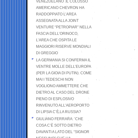
VENEZUELANO .IL COLOSSO
AMERICANO CHEVRON HA
RADDOPPIATO L’AREA
ASSEGNATA ALLA JOINT
VENTURE “PETROPIAR” NELLA
FASCIA DELL’ORINOCO,
L’AREA CHE OSPITA LE
MAGGIORI RISERVE MONDIALI
DI GREGGIO
LA GERMANIA SI CONFERMA IL
VENTRE MOLLE DELL’EUROPA
(PER LA GIOIA DI PUTIN). COME
MAI I TEDESCHI NON
VOGLIONO AMMETTERE CHE
DIETRO AL CASO DEL DRONE
PIENO DI ESPLOSIVO
RINVENUTO ALL’AEROPORTO
DI LIPSIA C’È LA RUSSIA?
GIULIANO FERRARA: ’CHE
COSA C’È SOTTO DIETRO
DAVANTI A LATO DEL “SIGNOR