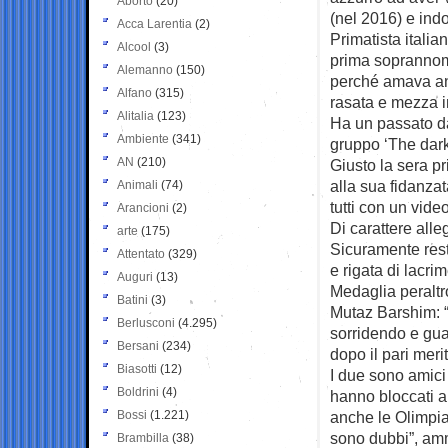
Aborto
(20)
(nel 2016) e indo
Acca Larentia
(2)
Primatista italia
Alcool
(3)
prima soprannom
Alemanno
(150)
perché amava an
Alfano
(315)
rasata e mezza i
Alitalia
(123)
Ha un passato da
Ambiente
(341)
gruppo ‘The dark
AN
(210)
Giusto la sera pr
alla sua fidanza
Animali
(74)
tutti con un vide
Arancioni
(2)
Di carattere alle
arte
(175)
Sicuramente rest
Attentato
(329)
e rigata di lacri
Auguri
(13)
Medaglia peraltr
Batini
(3)
Mutaz Barshim: “
Berlusconi
(4.295)
sorridendo e gua
Bersani
(234)
dopo il pari merit
Biasotti
(12)
I due sono amici 
Boldrini
(4)
hanno bloccati a 
Bossi
(1.221)
anche le Olimpiad
sono dubbi”, amm
Brambilla
(38)