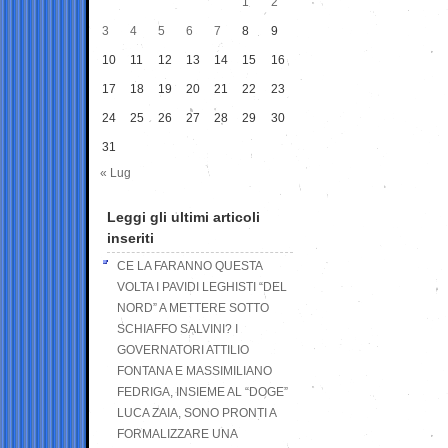
1
2
3
4
5
6
7
8
9
10
11
12
13
14
15
16
17
18
19
20
21
22
23
24
25
26
27
28
29
30
31
« Lug
Leggi gli ultimi articoli
inseriti
CE LA FARANNO QUESTA
VOLTA I PAVIDI LEGHISTI “DEL
NORD” A METTERE SOTTO
SCHIAFFO SALVINI? I
GOVERNATORI ATTILIO
FONTANA E MASSIMILIANO
FEDRIGA, INSIEME AL “DOGE”
LUCA ZAIA, SONO PRONTI A
FORMALIZZARE UNA