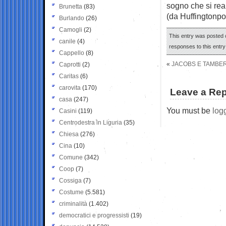
sogno che si real
Brunetta
(83)
(da Huffingtonpo
Burlando
(26)
Camogli
(2)
This entry was posted 
canile
(4)
responses to this entr
Cappello
(8)
«
JACOBS E TAMBERI
Caprotti
(2)
Caritas
(6)
carovita
(170)
Leave a Rep
casa
(247)
You must be
log
Casini
(119)
Centrodestra in Liguria
(35)
Chiesa
(276)
Cina
(10)
Comune
(342)
Coop
(7)
Cossiga
(7)
Costume
(5.581)
criminalità
(1.402)
democratici e progressisti
(19)