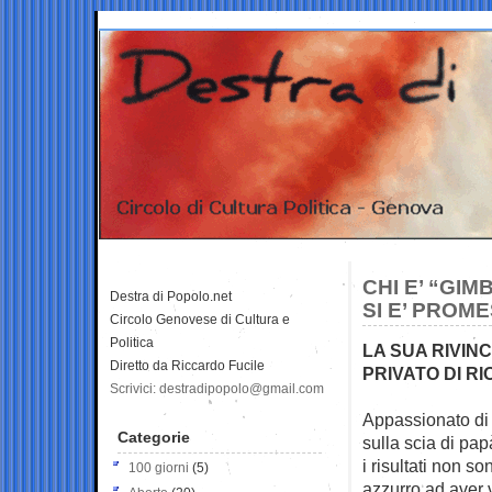
CHI E’ “GI
Destra di Popolo.net
SI E’ PROM
Circolo Genovese di Cultura e
Politica
LA SUA RIVIN
Diretto da Riccardo Fucile
PRIVATO DI RI
Scrivici: destradipopolo@gmail.com
Appassionato di b
Categorie
sulla
scia di pap
i risultati non so
100 giorni
(5)
azzurro ad aver v