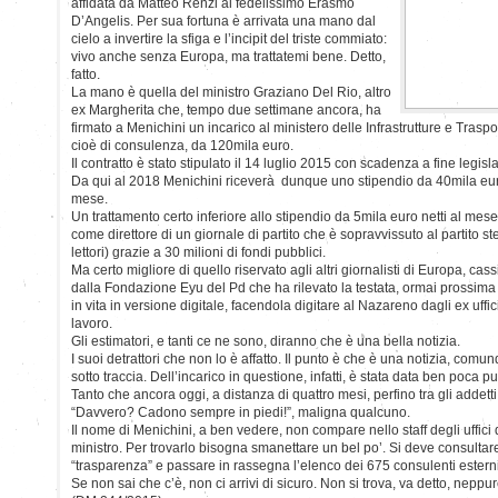
affidata da Matteo Renzi al fedelissimo Erasmo
D’Angelis. Per sua fortuna è arrivata una mano dal
cielo a invertire la sfiga e l’incipit del triste commiato:
vivo anche senza Europa, ma trattatemi bene. Detto,
fatto.
La mano è quella del ministro Graziano Del Rio, altro
ex Margherita che, tempo due settimane ancora, ha
firmato a Menichini un incarico al ministero delle Infrastrutture e Traspor
cioè di consulenza, da 120mila euro.
Il contratto è stato stipulato il 14 luglio 2015 con scadenza a fine legisla
Da qui al 2018 Menichini riceverà dunque uno stipendio da 40mila euro
mese.
Un trattamento certo inferiore allo stipendio da 5mila euro netti al mes
come direttore di un giornale di partito che è sopravvissuto al partito s
lettori) grazie a 30 milioni di fondi pubblici.
Ma certo migliore di quello riservato agli altri giornalisti di Europa, cas
dalla Fondazione Eyu del Pd che ha rilevato la testata, ormai prossima 
in vita in versione digitale, facendola digitare al Nazareno dagli ex uffi
lavoro.
Gli estimatori, e tanti ce ne sono, diranno che è una bella notizia.
I suoi detrattori che non lo è affatto. Il punto è che è una notizia, comun
sotto traccia. Dell’incarico in questione, infatti, è stata data ben poca pu
Tanto che ancora oggi, a distanza di quattro mesi, perfino tra gli addetti 
“Davvero? Cadono sempre in piedi!”, maligna qualcuno.
Il nome di Menichini, a ben vedere, non compare nello staff degli uffici 
ministro. Per trovarlo bisogna smanettare un bel po’. Si deve consultare 
“trasparenza” e passare in rassegna l’elenco dei 675 consulenti esterni
Se non sai che c’è, non ci arrivi di sicuro. Non si trova, va detto, neppu