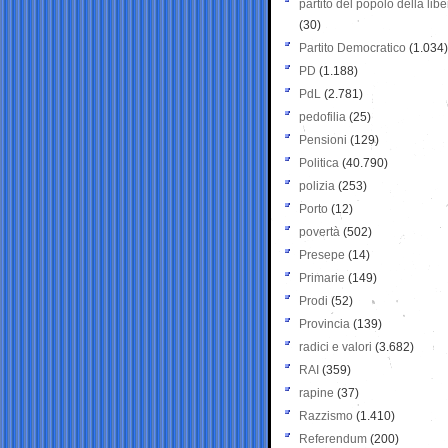
partito del popolo della libe
(30)
Partito Democratico
(1.034)
PD
(1.188)
PdL
(2.781)
pedofilia
(25)
Pensioni
(129)
Politica
(40.790)
polizia
(253)
Porto
(12)
povertà
(502)
Presepe
(14)
Primarie
(149)
Prodi
(52)
Provincia
(139)
radici e valori
(3.682)
RAI
(359)
rapine
(37)
Razzismo
(1.410)
Referendum
(200)