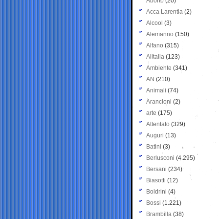
Aborto
(20)
Acca Larentia
(2)
Alcool
(3)
Alemanno
(150)
Alfano
(315)
Alitalia
(123)
Ambiente
(341)
AN
(210)
Animali
(74)
Arancioni
(2)
arte
(175)
Attentato
(329)
Auguri
(13)
Batini
(3)
Berlusconi
(4.295)
Bersani
(234)
Biasotti
(12)
Boldrini
(4)
Bossi
(1.221)
Brambilla
(38)