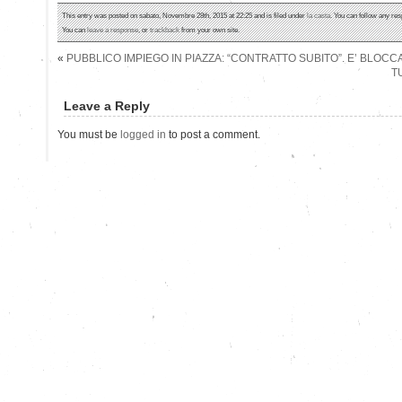
This entry was posted on sabato, Novembre 28th, 2015 at 22:25 and is filed under
la casta
. You can follow any res
You can
leave a response
, or
trackback
from your own site.
«
PUBBLICO IMPIEGO IN PIAZZA: “CONTRATTO SUBITO”. E’ BLOCCA
T
Leave a Reply
You must be
logged in
to post a comment.