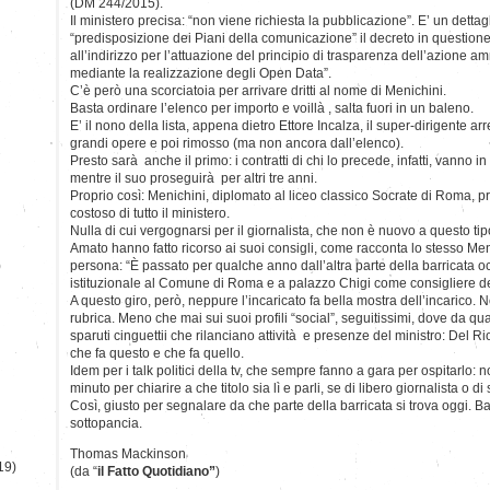
(DM 244/2015).
Il ministero precisa: “non viene richiesta la pubblicazione”. E’ un dettagl
“predisposizione dei Piani della comunicazione” il decreto in questione 
all’indirizzo per l’attuazione del principio di trasparenza dell’azione amm
mediante la realizzazione degli Open Data”.
C’è però una scorciatoia per arrivare dritti al nome di Menichini.
Basta ordinare l’elenco per importo e voillà , salta fuori in un baleno.
E’ il nono della lista, appena dietro Ettore Incalza, il super-dirigente arr
grandi opere e poi rimosso (ma non ancora dall’elenco).
Presto sarà anche il primo: i contratti di chi lo precede, infatti, vanno
mentre il suo proseguirà per altri tre anni.
Proprio così: Menichini, diplomato al liceo classico Socrate di Roma, p
costoso di tutto il ministero.
Nulla di cui vergognarsi per il giornalista, che non è nuovo a questo tip
Amato hanno fatto ricorso ai suoi consigli, come racconta lo stesso Men
)
persona: “È passato per qualche anno dall’altra parte della barricata
istituzionale al Comune di Roma e a palazzo Chigi come consigliere d
A questo giro, però, neppure l’incaricato fa bella mostra dell’incarico.
rubrica. Meno che mai sui suoi profili “social”, seguitissimi, dove da 
sparuti cinguettii che rilanciano attività e presenze del ministro: Del Ri
che fa questo e che fa quello.
Idem per i talk politici della tv, che sempre fanno a gara per ospitarlo
minuto per chiarire a che titolo sia lì e parli, se di libero giornalista o d
Così, giusto per segnalare da che parte della barricata si trova oggi. 
sottopancia.
Thomas Mackinson
19)
(da “
il Fatto Quotidiano”
)