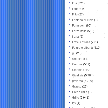
Fini
(821)
fioriere
(5)
Fitto
(27)
Fontana di Trevi
(1)
Formigoni
(90)
Forza Italia
(596)
frana
(9)
Fratelli d'Italia
(291)
Futuro e Libertà
(510)
g8
(25)
Gelmini
(68)
Genova
(542)
Giannino
(10)
Giustizia
(5.784)
governo
(5.799)
Grasso
(22)
Green Italia
(1)
Grillo
(2.941)
Idv
(4)