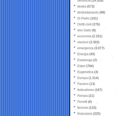
denuncia
(14.528)
destra
(573)
destradipopolo
(99)
Di Pietro
(101)
Diritti civili
(276)
don Gallo
(9)
economia
(2.331)
elezioni
(3.303)
emergenza
(3.077)
Energia
(45)
Esselunga
(2)
Esteri
(784)
Eugenetica
(3)
Europa
(1.314)
Fassino
(13)
federalismo
(167)
Ferrara
(21)
Ferretti
(6)
ferrovie
(133)
finanziaria
(325)