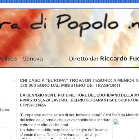
CHI LASCIA “EUROPA” TROVA UN TESORO: A MENICHI
120.000 EURO DAL MINISTERO DEI TRASPORTI
DA GENNAIO NON E’ PIU’ DIRETTORE DEL QUOTIDIANO DELLA M
RIMASTO SENZA LAVORO…DELRIO GLI GARANTISCE SUBITO UN
CONSULENZA
il.com
“Europa vive anche senza di noi, trattatela bene”. Così Stefano Menich
dai lettori del giornale che aveva contribuito a fondare
e diretto per oltre dodici anni.
Un doloroso addio, seguito a stretto giro dall’incarico
sfumato d’un soffio alla direzione dell’Unità , poi