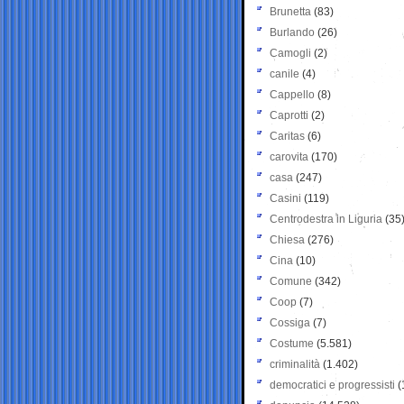
Brunetta
(83)
Burlando
(26)
Camogli
(2)
canile
(4)
Cappello
(8)
Caprotti
(2)
Caritas
(6)
carovita
(170)
casa
(247)
Casini
(119)
Centrodestra in Liguria
(35
Chiesa
(276)
Cina
(10)
Comune
(342)
Coop
(7)
Cossiga
(7)
Costume
(5.581)
criminalità
(1.402)
democratici e progressisti
(