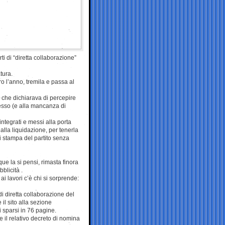
ti di “diretta collaborazione”
tura.
 l’anno, tremila e passa al
e che dichiarava di percepire
tesso (e alla mancanza di
sintegrati e messi alla porta
alla liquidazione, per tenerla
ci stampa del partito senza
que la si pensi, rimasta finora
bblicità .
ai lavori c’è chi si sorprende:
di diretta collaborazione del
il sito alla sezione
 sparsi in 76 pagine.
re il relativo decreto di nomina