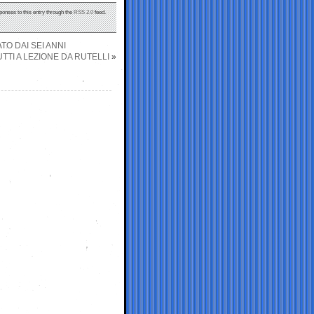
ponses to this entry through the
RSS 2.0
feed.
TO DAI SEI ANNI
UTTI A LEZIONE DA RUTELLI
»