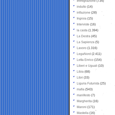
Immigrazione
(734)
indulto
(14)
inflazione
(26)
Ingroia
(15)
Interviste
(16)
la casta
(1.394)
La Destra
(45)
La Sapienza
(5)
Lavoro
(1.316)
LegaNord
(2.411)
Letta Enrico
(154)
Liberi e Uguali
(10)
Libia
(68)
Libri
(33)
Liguria Futurista
(25)
mafia
(543)
manifesto
(7)
Margherita
(16)
Maroni
(171)
Mastella
(16)