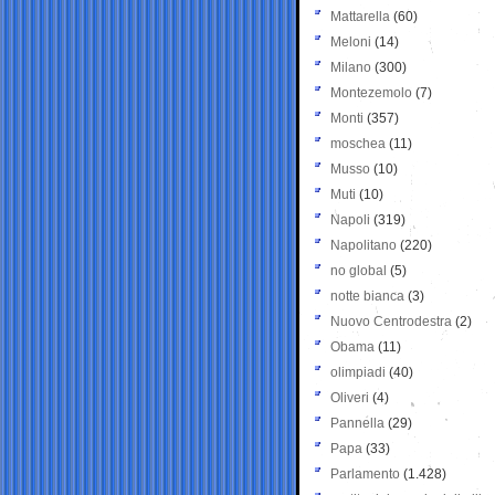
Mattarella
(60)
Meloni
(14)
Milano
(300)
Montezemolo
(7)
Monti
(357)
moschea
(11)
Musso
(10)
Muti
(10)
Napoli
(319)
Napolitano
(220)
no global
(5)
notte bianca
(3)
Nuovo Centrodestra
(2)
Obama
(11)
olimpiadi
(40)
Oliveri
(4)
Pannella
(29)
Papa
(33)
Parlamento
(1.428)