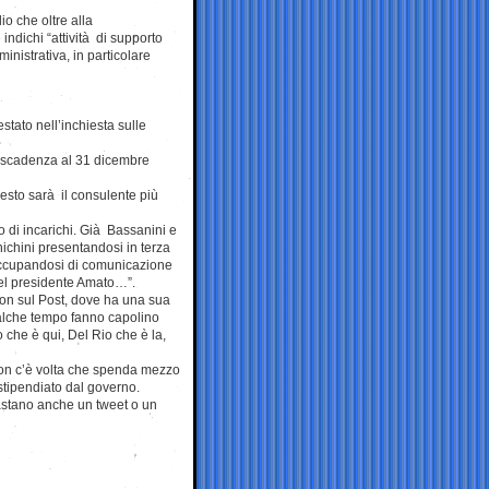
io che oltre alla
indichi “attività di supporto
inistrativa, in particolare
estato nell’inchiesta sulle
 in scadenza al 31 dicembre
resto sarà il consulente più
o di incarichi. Già Bassanini e
ichini presentandosi in terza
 occupandosi di comunicazione
el presidente Amato…”.
 Non sul Post, dove ha una sua
qualche tempo fanno capolino
o che è qui, Del Rio che è la,
: non c’è volta che spenda mezzo
i stipendiato dal governo.
Bastano anche un tweet o un