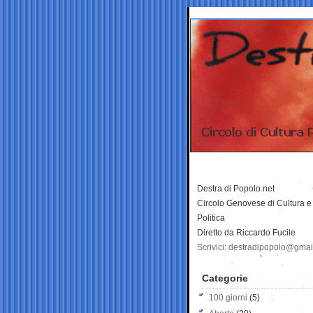
Destra di Popolo.net
Circolo Genovese di Cultura e
Politica
Diretto da Riccardo Fucile
Scrivici: destradipopolo@gma
Categorie
100 giorni
(5)