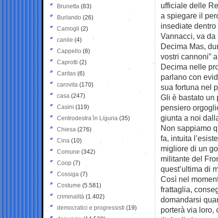
ufficiale delle 
Brunetta
(83)
a spiegare il per
Burlando
(26)
insediate dentro
Camogli
(2)
Vannacci, va da s
canile
(4)
Decima Mas, dunq
Cappello
(8)
vostri cannoni” 
Caprotti
(2)
Decima nelle pro
Caritas
(6)
parlano con evide
carovita
(170)
sua fortuna nel 
casa
(247)
Gli è bastato un 
pensiero orgoglio
Casini
(119)
giunta a noi dall
Centrodestra in Liguria
(35)
Non sappiamo qua
Chiesa
(276)
fa, intuita l’esi
Cina
(10)
migliore di un g
Comune
(342)
militante del Fr
Coop
(7)
quest’ultima di 
Cossiga
(7)
Così nel momento 
Costume
(5.581)
frattaglia, conse
criminalità
(1.402)
domandarsi quant
democratici e progressisti
(19)
porterà via loro,