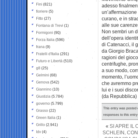
Fini
(821)
adesso finalment
fioriere
(5)
un’affermazione 
curano, e in stra
Fitto
(27)
alle sue carenze
Fontana di Trevi
(1)
Non sembri un de
Formigoni
(90)
dell’opera ident
Forza Italia
(596)
di Catenacci, il
frana
(9)
da Giorgio Braca
Fratelli d'Italia
(291)
ragioni del gioc
Futuro e Libertà
(510)
centrifughe, pron
g8
(25)
a suo modo, come
Gelmini
(68)
momento, l’uomo 
Genova
(542)
che avremmo pref
lui e i suoi disc
Giannino
(10)
(da Repubblica)
Giustizia
(5.784)
governo
(5.799)
This entry was posted o
Grasso
(22)
responses to this entr
Green Italia
(1)
Grillo
(2.941)
«
SI APRE I
Idv
(4)
SCHLEIN, CON