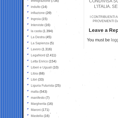
CONDIVISA SU
Immigrazione
(734)
L’ITALIA. 
indulto
(14)
inflazione
(26)
I CONTRIBUENTI 
Ingroia
(15)
PROVENIENTI D
Interviste
(16)
Leave a Rep
la casta
(1.394)
La Destra
(45)
You must be
log
La Sapienza
(5)
Lavoro
(1.316)
LegaNord
(2.411)
Letta Enrico
(154)
Liberi e Uguali
(10)
Libia
(68)
Libri
(33)
Liguria Futurista
(25)
mafia
(543)
manifesto
(7)
Margherita
(16)
Maroni
(171)
Mastella
(16)