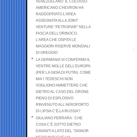
VENEZUELANO .IL COLOSSO
AMERICANO CHEVRON HA
RADDOPPIATO L’AREA
ASSEGNATA ALLA JOINT
VENTURE “PETROPIAR” NELLA
FASCIA DELL’ORINOCO,
L’AREA CHE OSPITA LE
MAGGIORI RISERVE MONDIALI
DI GREGGIO
LA GERMANIA SI CONFERMA IL
VENTRE MOLLE DELL’EUROPA
(PER LA GIOIA DI PUTIN). COME
MAI I TEDESCHI NON
VOGLIONO AMMETTERE CHE
DIETRO AL CASO DEL DRONE
PIENO DI ESPLOSIVO
RINVENUTO ALL’AEROPORTO
DI LIPSIA C’È LA RUSSIA?
GIULIANO FERRARA: ’CHE
COSA C’È SOTTO DIETRO
DAVANTI A LATO DEL “SIGNOR