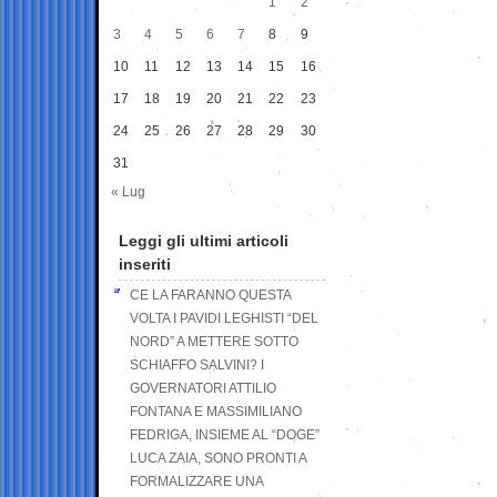
1
2
3
4
5
6
7
8
9
10
11
12
13
14
15
16
17
18
19
20
21
22
23
24
25
26
27
28
29
30
31
« Lug
Leggi gli ultimi articoli
inseriti
CE LA FARANNO QUESTA
VOLTA I PAVIDI LEGHISTI “DEL
NORD” A METTERE SOTTO
SCHIAFFO SALVINI? I
GOVERNATORI ATTILIO
FONTANA E MASSIMILIANO
FEDRIGA, INSIEME AL “DOGE”
LUCA ZAIA, SONO PRONTI A
FORMALIZZARE UNA