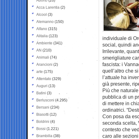
Aborto
(20)
Acca Larentia
(2)
Alcool
(3)
Alemanno
(150)
Alfano
(315)
Alitalia
(123)
individuale di Or
Ambiente
(341)
social, quindi a
AN
(210)
Irrilevante, qua
smerigliature cara
Animali
(74)
fascista: i Vanna
Arancioni
(2)
quell’altro che 
arte
(175)
l’attuale ha inve
Attentato
(329)
già presente, rip
Auguri
(13)
Più che naturale
Batini
(3)
pubblica di un p
Berlusconi
(4.295)
di mettere in ch
Bersani
(234)
ordinatrici. “Des
Biasotti
(12)
Con posa da escur
Boldrini
(4)
seconda scelta, 
Bossi
(1.221)
contesto che ved
caro alle sezioni
Brambilla
(38)