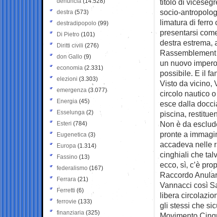
denuncia
(14.528)
titolo di viceseg
socio-antropolog
destra
(573)
limatura di ferro
destradipopolo
(99)
presentarsi come
Di Pietro
(101)
destra estrema, 
Diritti civili
(276)
Rassemblement na
don Gallo
(9)
un nuovo impero 
economia
(2.331)
possibile. E il f
elezioni
(3.303)
Visto da vicino, 
emergenza
(3.077)
circolo nautico 
Energia
(45)
esce dalla docci
Esselunga
(2)
piscina, restitue
Non è da esclude
Esteri
(784)
pronte a immagina
Eugenetica
(3)
accadeva nelle r
Europa
(1.314)
cinghiali che ta
Fassino
(13)
ecco, sì, c’è pr
federalismo
(167)
Raccordo Anulare
Ferrara
(21)
Vannacci così Sa
Ferretti
(6)
libera circolazi
ferrovie
(133)
gli stessi che si
finanziaria
(325)
Movimento Cinque 