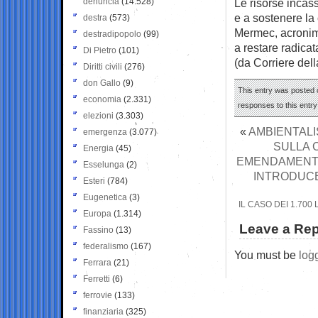
denuncia
(14.528)
Le risorse incass
e a sostenere la
destra
(573)
Mermec, acronim
destradipopolo
(99)
a restare radicat
Di Pietro
(101)
(da Corriere del
Diritti civili
(276)
don Gallo
(9)
This entry was posted o
economia
(2.331)
responses to this entr
elezioni
(3.303)
«
AMBIENTALI
emergenza
(3.077)
SULLA C
Energia
(45)
EMENDAMENTI 
Esselunga
(2)
INTRODUCE
Esteri
(784)
Eugenetica
(3)
IL CASO DEI 1.70
Europa
(1.314)
Leave a Rep
Fassino
(13)
federalismo
(167)
You must be
log
Ferrara
(21)
Ferretti
(6)
ferrovie
(133)
finanziaria
(325)