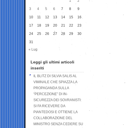
1
2
3
4
5
6
7
8
9
10
11
12
13
14
15
16
17
18
19
20
21
22
23
24
25
26
27
28
29
30
31
« Lug
Leggi gli ultimi articoli
inseriti
IL BLITZ DI SILVIA SALIS AL
VIMINALE CHE SPIAZZA LA
PROPAGANDA SULLA
“PERCEZIONE” DI IN-
SICUREZZA DEI SOVRANISTI:
SI FA RICEVERE DA
PIANTEDOSI E OTTIENE LA
COLLABORAZIONE DEL
MINISTRO SENZA CEDERE SU