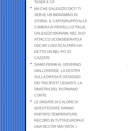
TASER E CP
MA CHE GALEAZZO DICI? TI
SERVE UN BIGNAMINO DI
STORIA. IL CAPOGRUPPO ALLA
CAMERA DI FRATELLI D’ITALIA,
GALEAZZO BIGNAMI, NEL SUO
ATTACCO SCONSIDERATO A
OSCAR LUIGI SCALFARO HA
DETTO UN BEL PO’ DI
CAZZATE
SIAMO FERMI AL GOVERNO
GIALLOVERDE: LA DESTRA
SULLA DIFESA È OSTAGGIO
DEI “PACIFISTI” LEGHISTI, LA
SINISTRA DEL PUTINIANO
CONTE
LE ONDATE DI CALORE DI
QUEST’ESTATE HANNO
PORTATO TEMPERATURE
RECORD IN TUTTA EUROPA E
UNA SICCITA’ MAI VISTA. I