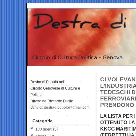
CI VOLEVAN
Destra di Popolo.net
L’INDUSTRIA
Circolo Genovese di Cultura e
TEDESCHI D
Politica
FERROVIARIO
Diretto da Riccardo Fucile
PRENDONO I
Scrivici: destradipopolo@gmail.com
LA LISTA PER
Categorie
OTTENUTO LA
KKCG MARITIM
100 giorni
(5)
(FERRETTI HA