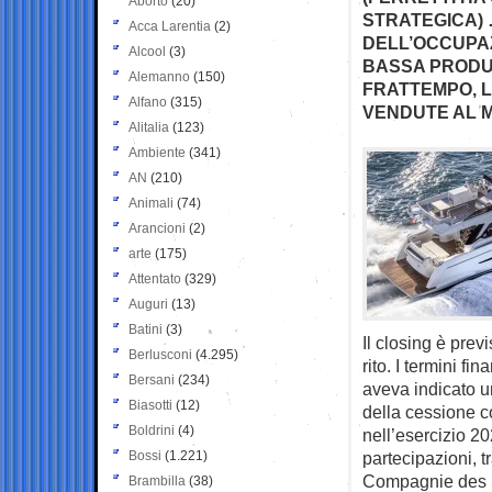
Aborto
(20)
STRATEGICA) 
Acca Larentia
(2)
DELL’OCCUPAZI
Alcool
(3)
BASSA PRODUT
Alemanno
(150)
FRATTEMPO, 
Alfano
(315)
VENDUTE AL 
Alitalia
(123)
Ambiente
(341)
AN
(210)
Animali
(74)
Arancioni
(2)
arte
(175)
Attentato
(329)
Auguri
(13)
Batini
(3)
Il closing è prev
Berlusconi
(4.295)
rito. I termini f
Bersani
(234)
aveva indicato un
Biasotti
(12)
della cessione c
Boldrini
(4)
nell’esercizio 20
Bossi
(1.221)
partecipazioni, t
Compagnie des 
Brambilla
(38)