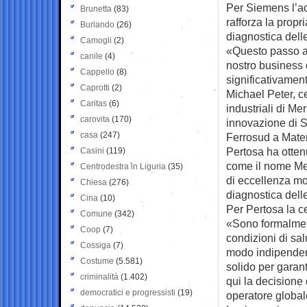
Per Siemens l’ac
Brunetta
(83)
rafforza la prop
Burlando
(26)
diagnostica delle 
Camogli
(2)
«Questo passo amp
canile
(4)
nostro business 
Cappello
(8)
significativament
Caprotti
(2)
Michael Peter, ceo
Caritas
(6)
industriali di M
carovita
(170)
innovazione di Si
casa
(247)
Ferrosud a Mate
Pertosa ha ottenu
Casini
(119)
come il nome Mer
Centrodestra in Liguria
(35)
di eccellenza mon
Chiesa
(276)
diagnostica delle 
Cina
(10)
Per Pertosa la c
Comune
(342)
«Sono formalmen
Coop
(7)
condizioni di sal
Cossiga
(7)
modo indipendente
Costume
(5.581)
solido per garant
criminalità
(1.402)
qui la decisione 
democratici e progressisti
(19)
operatore globa