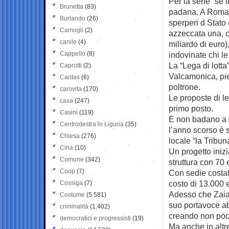
Per la serie “se 
Brunetta
(83)
padana. A Roma s
Burlando
(26)
sperperi d Stato
Camogli
(2)
azzeccata una, ch
canile
(4)
miliardo di euro
Cappello
(8)
indovinate chi l
La “Lega di lotta
Caprotti
(2)
Valcamonica, piet
Caritas
(6)
poltrone.
carovita
(170)
Le proposte di l
casa
(247)
primo posto.
Casini
(119)
E non badano a s
Centrodestra in Liguria
(35)
l’anno scorso è s
Chiesa
(276)
locale “la Tribuna
Cina
(10)
Un progetto inizi
Comune
(342)
struttura con 70 e
Coop
(7)
Con sedie costate
costo di 13.000 
Cossiga
(7)
Adesso che Zaia 
Costume
(5.581)
suo portavoce ab
criminalità
(1.402)
creando non poch
democratici e progressisti
(19)
Ma anche in altre