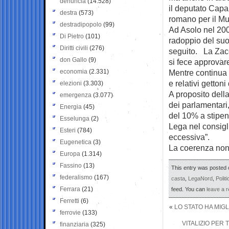
denuncia
(14.528)
il deputato Capar
destra
(573)
romano per il Mu
destradipopolo
(99)
Ad Asolo nel 200
Di Pietro
(101)
radoppio del suo
Diritti civili
(276)
seguito. La Zacc
don Gallo
(9)
si fece approvare
economia
(2.331)
Mentre continua 
e relativi gettoni
elezioni
(3.303)
A proposito della
emergenza
(3.077)
dei parlamentari,
Energia
(45)
del 10% a stipend
Esselunga
(2)
Lega nel consigl
Esteri
(784)
eccessiva”.
Eugenetica
(3)
La coerenza non
Europa
(1.314)
Fassino
(13)
This entry was posted o
federalismo
(167)
casta
,
LegaNord
,
Politi
Ferrara
(21)
feed. You can
leave a 
Ferretti
(6)
«
LO STATO HA MIGLI
ferrovie
(133)
VITALIZIO PER
finanziaria
(325)