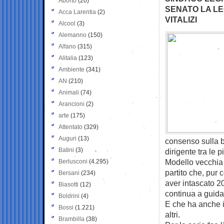
Aborto
(20)
SENATO LA LE
Acca Larentia
(2)
VITALIZI
Alcool
(3)
Alemanno
(150)
Alfano
(315)
Alitalia
(123)
Ambiente
(341)
AN
(210)
Animali
(74)
Arancioni
(2)
arte
(175)
Attentato
(329)
Auguri
(13)
consenso sulla b
Batini
(3)
dirigente tra le p
Modello vecchia 
Berlusconi
(4.295)
partito che, pur
Bersani
(234)
aver intascato 2
Biasotti
(12)
continua a guidare
Boldrini
(4)
E che ha anche il
Bossi
(1.221)
altri.
Brambilla
(38)