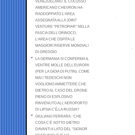
VENEZUELANO .IL COLOSSO
AMERICANO CHEVRON HA
RADDOPPIATO L’AREA
ASSEGNATA ALLA JOINT
VENTURE “PETROPIAR” NELLA
FASCIA DELL’ORINOCO,
L’AREA CHE OSPITA LE
MAGGIORI RISERVE MONDIALI
DI GREGGIO
LA GERMANIA SI CONFERMA IL
VENTRE MOLLE DELL’EUROPA
(PER LA GIOIA DI PUTIN). COME
MAI I TEDESCHI NON
VOGLIONO AMMETTERE CHE
DIETRO AL CASO DEL DRONE
PIENO DI ESPLOSIVO
RINVENUTO ALL’AEROPORTO
DI LIPSIA C’È LA RUSSIA?
GIULIANO FERRARA: ’CHE
COSA C’È SOTTO DIETRO
DAVANTI A LATO DEL “SIGNOR