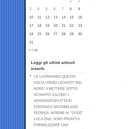
1
2
3
4
5
6
7
8
9
10
11
12
13
14
15
16
17
18
19
20
21
22
23
24
25
26
27
28
29
30
31
« Lug
Leggi gli ultimi articoli
inseriti
CE LA FARANNO QUESTA
VOLTA I PAVIDI LEGHISTI “DEL
NORD” A METTERE SOTTO
SCHIAFFO SALVINI? I
GOVERNATORI ATTILIO
FONTANA E MASSIMILIANO
FEDRIGA, INSIEME AL “DOGE”
LUCA ZAIA, SONO PRONTI A
FORMALIZZARE UNA