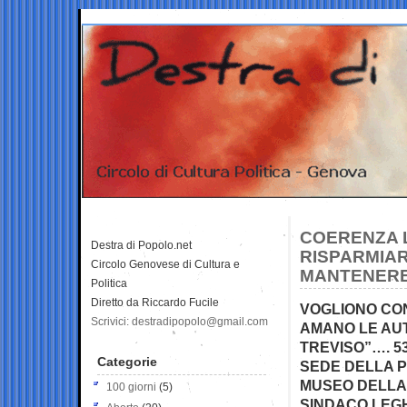
COERENZA L
Destra di Popolo.net
RISPARMIAR
Circolo Genovese di Cultura e
MANTENERE 
Politica
Diretto da Riccardo Fucile
VOGLIONO CO
Scrivici: destradipopolo@gmail.com
AMANO LE AUT
TREVISO”…. 5
Categorie
SEDE DELLA P
MUSEO DELLA
100 giorni
(5)
SINDACO LEGH