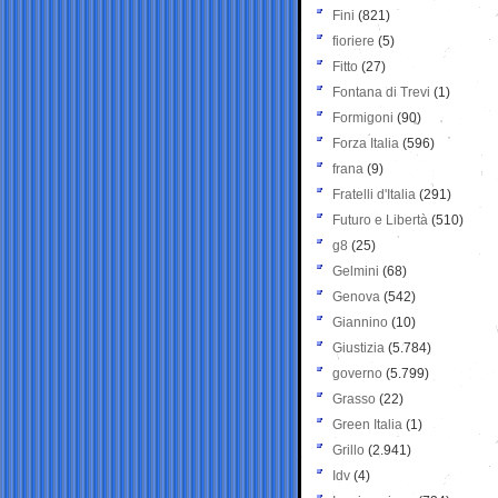
Fini
(821)
fioriere
(5)
Fitto
(27)
Fontana di Trevi
(1)
Formigoni
(90)
Forza Italia
(596)
frana
(9)
Fratelli d'Italia
(291)
Futuro e Libertà
(510)
g8
(25)
Gelmini
(68)
Genova
(542)
Giannino
(10)
Giustizia
(5.784)
governo
(5.799)
Grasso
(22)
Green Italia
(1)
Grillo
(2.941)
Idv
(4)