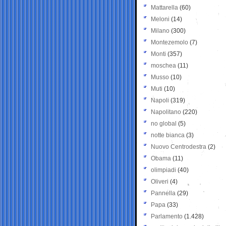
Mattarella
(60)
Meloni
(14)
Milano
(300)
Montezemolo
(7)
Monti
(357)
moschea
(11)
Musso
(10)
Muti
(10)
Napoli
(319)
Napolitano
(220)
no global
(5)
notte bianca
(3)
Nuovo Centrodestra
(2)
Obama
(11)
olimpiadi
(40)
Oliveri
(4)
Pannella
(29)
Papa
(33)
Parlamento
(1.428)