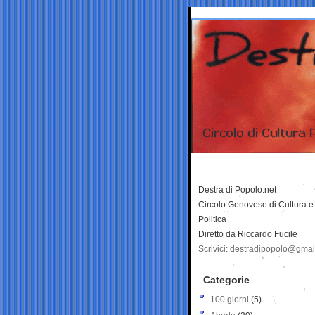
Destra di Popolo.net
Circolo Genovese di Cultura e
Politica
Diretto da Riccardo Fucile
Scrivici: destradipopolo@gma
Categorie
100 giorni
(5)