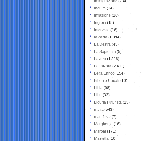
Immigrazione
(734)
indulto
(14)
inflazione
(26)
Ingroia
(15)
Interviste
(16)
la casta
(1.394)
La Destra
(45)
La Sapienza
(5)
Lavoro
(1.316)
LegaNord
(2.411)
Letta Enrico
(154)
Liberi e Uguali
(10)
Libia
(68)
Libri
(33)
Liguria Futurista
(25)
mafia
(543)
manifesto
(7)
Margherita
(16)
Maroni
(171)
Mastella
(16)