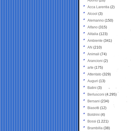
Aborto
(20)
Acca Larentia
(2)
Alcool
(3)
Alemanno
(150)
Alfano
(315)
Alitalia
(123)
Ambiente
(341)
AN
(210)
Animali
(74)
Arancioni
(2)
arte
(175)
Attentato
(329)
Auguri
(13)
Batini
(3)
Berlusconi
(4.295)
Bersani
(234)
Biasotti
(12)
Boldrini
(4)
Bossi
(1.221)
Brambilla
(38)