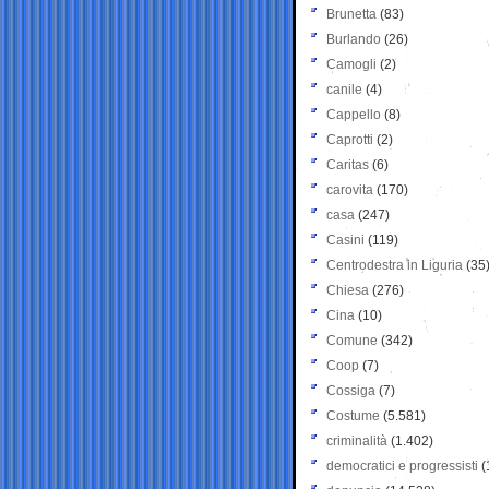
Brunetta
(83)
Burlando
(26)
Camogli
(2)
canile
(4)
Cappello
(8)
Caprotti
(2)
Caritas
(6)
carovita
(170)
casa
(247)
Casini
(119)
Centrodestra in Liguria
(35
Chiesa
(276)
Cina
(10)
Comune
(342)
Coop
(7)
Cossiga
(7)
Costume
(5.581)
criminalità
(1.402)
democratici e progressisti
(