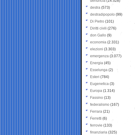
denuncia
(14.528)
destra
(573)
destradipopolo
(99)
Di Pietro
(101)
Diritti civili
(276)
don Gallo
(9)
economia
(2.331)
elezioni
(3.303)
emergenza
(3.077)
Energia
(45)
Esselunga
(2)
Esteri
(784)
Eugenetica
(3)
Europa
(1.314)
Fassino
(13)
federalismo
(167)
Ferrara
(21)
Ferretti
(6)
ferrovie
(133)
finanziaria
(325)