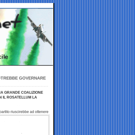
POTREBBE GOVERNARE
UNA GRANDE COALIZIONE
 IL ROSATELLUM LA
partito riuscirebbe ad ottenere