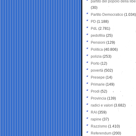
partito del popolo della libe
(30)
Partito Democratico
(1.034)
PD
(1.188)
PdL
(2.781)
pedofilia
(25)
Pensioni
(129)
Politica
(40.806)
polizia
(253)
Porto
(12)
povertà
(502)
Presepe
(14)
Primarie
(149)
Prodi
(52)
Provincia
(139)
radici e valori
(3.682)
RAI
(359)
rapine
(37)
Razzismo
(1.410)
Referendum
(200)