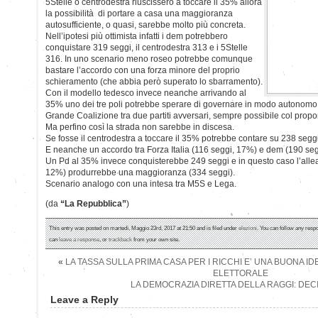
5Stelle o centrodestra riuscissero a toccare il 35% allora
la possibilità di portare a casa una maggioranza
autosufficiente, o quasi, sarebbe molto più concreta.
Nell’ipotesi più ottimista infatti i dem potrebbero
conquistare 319 seggi, il centrodestra 313 e i 5Stelle
316. In uno scenario meno roseo potrebbe comunque
bastare l’accordo con una forza minore del proprio
schieramento (che abbia però superato lo sbarramento).
Con il modello tedesco invece neanche arrivando al
35% uno dei tre poli potrebbe sperare di governare in modo autonom
Grande Coalizione tra due partiti avversari, sempre possibile col propo
Ma perfino così la strada non sarebbe in discesa.
Se fosse il centrodestra a toccare il 35% potrebbe contare su 238 seggi
E neanche un accordo tra Forza Italia (116 seggi, 17%) e dem (190 seg
Un Pd al 35% invece conquisterebbe 249 seggi e in questo caso l’alle
12%) produrrebbe una maggioranza (334 seggi).
Scenario analogo con una intesa tra M5S e Lega.
(da
“La Repubblica”
)
This entry was posted on martedì, Maggio 23rd, 2017 at 21:50 and is filed under
elezioni
. You can follow any respo
can
leave a response
, or
trackback
from your own site.
«
LA TASSA SULLA PRIMA CASA PER I RICCHI E’ UNA BUONA ID
ELETTORALE
LA DEMOCRAZIA DIRETTA DELLA RAGGI: DECID
Leave a Reply