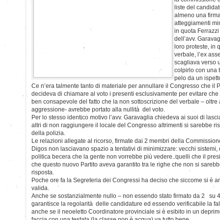
liste del candidat
almeno una firma 
atteggiamenti mi
in quota Ferrazzi
dell’avv. Garavag
loro proteste, in 
verbale, l’ex ass
scagliava verso 
colpirlo con una 
pelo da un ispett
Ce n’era talmente tanto di materiale per annullare il Congresso che il 
decideva di chiamare al voto i presenti esclusivamente per evitare che
ben consapevole del fatto che la non sottoscrizione del verbale – oltre 
aggressione- avrebbe portato alla nullità del voto.
Per lo stesso identico motivo l’avv. Garavaglia chiedeva ai suoi di lascia
altri di non raggiungere il locale del Congresso altrimenti si sarebbe risc
della polizia.
Le relazioni allegate al ricorso, firmate dai 2 membri della Commissione
Digos non lasciavano spazio a tentativi di minimizzare: vecchi sistemi, qu
politica becera che la gente non vorrebbe più vedere..quelli che il pre
che questo nuovo Partito aveva garantito tra le righe che non si sarebbe
risposta.
Poche ore fa la Segreteria dei Congressi ha deciso che siccome si è arri
valida.
Anche se sostanzialmente nullo – non essendo stato firmato da 2 su 4
garantisce la regolarità delle candidature ed essendo verificabile la fa
anche se il neoeletto Coordinatore provinciale si è esibito in un deprim
faccia con una testata (la classe non è acqua) va tutto bene.