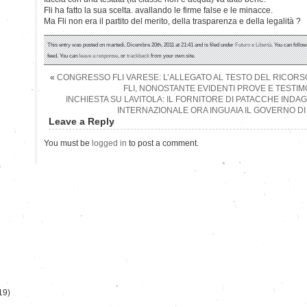
Fli ha fatto la sua scelta. avallando le firme false e le minacce.
Ma Fli non era il partito del merito, della trasparenza e della legalità ?
This entry was posted on martedì, Dicembre 20th, 2011 at 21:41 and is filed under
Futuro e Libertà
. You can follo
feed. You can
leave a response
, or
trackback
from your own site.
«
CONGRESSO FLI VARESE: L’ALLEGATO AL TESTO DEL RICORSO
FLI, NONOSTANTE EVIDENTI PROVE E TESTI
INCHIESTA SU LAVITOLA: IL FORNITORE DI PATACCHE IND
INTERNAZIONALE ORA INGUAIA IL GOVERNO D
Leave a Reply
You must be
logged in
to post a comment.
)
19)