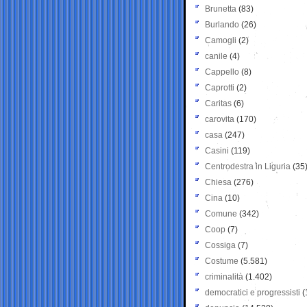
Brunetta
(83)
Burlando
(26)
Camogli
(2)
canile
(4)
Cappello
(8)
Caprotti
(2)
Caritas
(6)
carovita
(170)
casa
(247)
Casini
(119)
Centrodestra in Liguria
(35
Chiesa
(276)
Cina
(10)
Comune
(342)
Coop
(7)
Cossiga
(7)
Costume
(5.581)
criminalità
(1.402)
democratici e progressisti
(