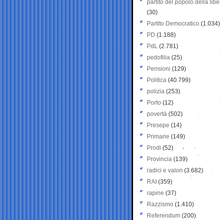
partito del popolo della libe
(30)
Partito Democratico
(1.034)
PD
(1.188)
PdL
(2.781)
pedofilia
(25)
Pensioni
(129)
Politica
(40.799)
polizia
(253)
Porto
(12)
povertà
(502)
Presepe
(14)
Primarie
(149)
Prodi
(52)
Provincia
(139)
radici e valori
(3.682)
RAI
(359)
rapine
(37)
Razzismo
(1.410)
Referendum
(200)