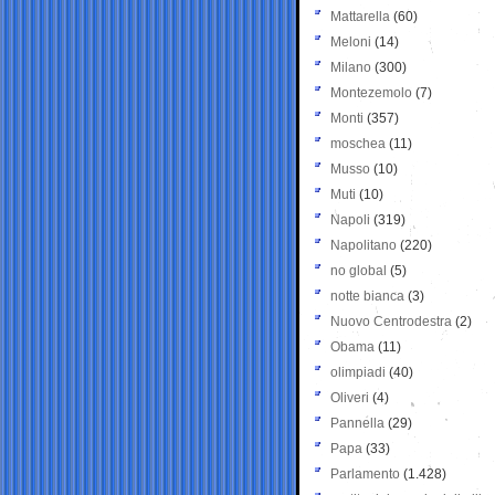
Mattarella
(60)
Meloni
(14)
Milano
(300)
Montezemolo
(7)
Monti
(357)
moschea
(11)
Musso
(10)
Muti
(10)
Napoli
(319)
Napolitano
(220)
no global
(5)
notte bianca
(3)
Nuovo Centrodestra
(2)
Obama
(11)
olimpiadi
(40)
Oliveri
(4)
Pannella
(29)
Papa
(33)
Parlamento
(1.428)