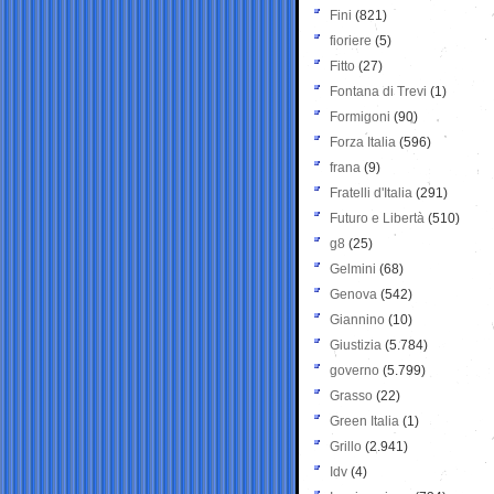
Fini
(821)
fioriere
(5)
Fitto
(27)
Fontana di Trevi
(1)
Formigoni
(90)
Forza Italia
(596)
frana
(9)
Fratelli d'Italia
(291)
Futuro e Libertà
(510)
g8
(25)
Gelmini
(68)
Genova
(542)
Giannino
(10)
Giustizia
(5.784)
governo
(5.799)
Grasso
(22)
Green Italia
(1)
Grillo
(2.941)
Idv
(4)