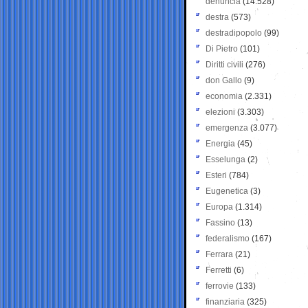
denuncia
(14.528)
destra
(573)
destradipopolo
(99)
Di Pietro
(101)
Diritti civili
(276)
don Gallo
(9)
economia
(2.331)
elezioni
(3.303)
emergenza
(3.077)
Energia
(45)
Esselunga
(2)
Esteri
(784)
Eugenetica
(3)
Europa
(1.314)
Fassino
(13)
federalismo
(167)
Ferrara
(21)
Ferretti
(6)
ferrovie
(133)
finanziaria
(325)