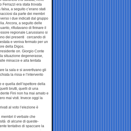
o Ferrazzi era stata trovata
falsa, a seguito c’erano stati
nacciosi da parte dei membri
 verso i due indicati dal gruppo
lia. Ancora, a seguito delle
quanto, rifiutavano di firmare il
essore regionale Larussiano si
uno dei presenti cercando di
testata e veniva fermato per un
ore della Digos.
Presidente on. Giorgio Conte
 la situazione degenerasse,
alle minacce e alla tentata
re la sala e si avvertivano gli
hiata la rissa e l’intervento
 e quella dell’ispettore della
elli brutti, quelli di una
sidente Fini non ha mai amato e
ro mai visti. Invece oggi la
vati al voto l’elezione è
 membri il verbale che
lsità di alcune di queste-
ente tentativo di spaccare la