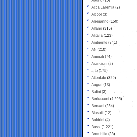
Aborto
(20)
Acca Larentia
(2)
Alcool
(3)
Alemanno
(150)
Alfano
(315)
Alitalia
(123)
Ambiente
(341)
AN
(210)
Animali
(74)
Arancioni
(2)
arte
(175)
Attentato
(329)
Auguri
(13)
Batini
(3)
Berlusconi
(4.295)
Bersani
(234)
Biasotti
(12)
Boldrini
(4)
Bossi
(1.221)
Brambilla
(38)