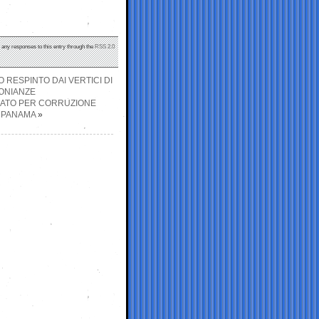
w any responses to this entry through the
RSS 2.0
 RESPINTO DAI VERTICI DI
MONIANZE
AGATO PER CORRUZIONE
I PANAMA
»