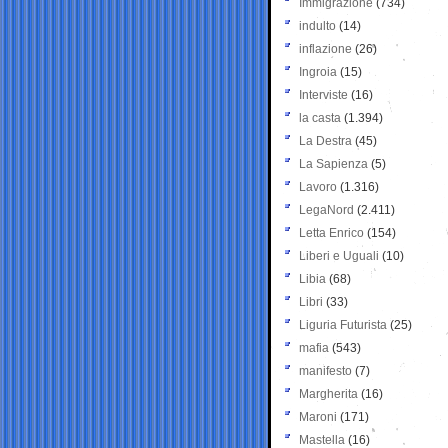
Immigrazione
(734)
indulto
(14)
inflazione
(26)
Ingroia
(15)
Interviste
(16)
la casta
(1.394)
La Destra
(45)
La Sapienza
(5)
Lavoro
(1.316)
LegaNord
(2.411)
Letta Enrico
(154)
Liberi e Uguali
(10)
Libia
(68)
Libri
(33)
Liguria Futurista
(25)
mafia
(543)
manifesto
(7)
Margherita
(16)
Maroni
(171)
Mastella
(16)