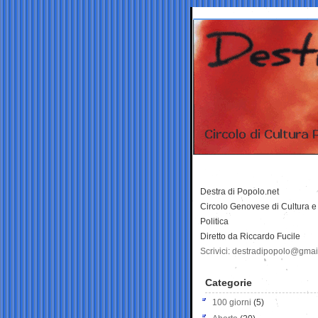
Destra di Popolo.net
Circolo Genovese di Cultura e
Politica
Diretto da Riccardo Fucile
Scrivici: destradipopolo@gma
Categorie
100 giorni
(5)