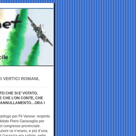
 VERTICI ROMANI,
O CHE SI E’ VOTATO,
 CHE L’ON CONTE, CHE
 L’ANNULLAMENTO…ORA I
epilogo per Fli Varese: respinto
ndidato Piero Garavaglia per
el congresso provinciale.
azioni ce n’erano, e più d’una:
 Garanzia era saltata, nelle