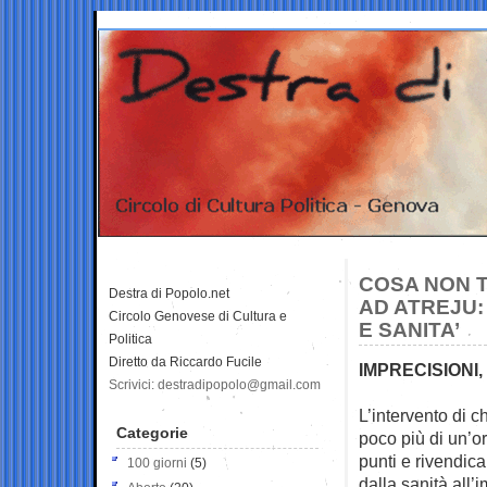
COSA NON T
Destra di Popolo.net
AD ATREJU:
Circolo Genovese di Cultura e
E SANITA’
Politica
Diretto da Riccardo Fucile
IMPRECISIONI,
Scrivici: destradipopolo@gmail.com
L’intervento di c
Categorie
poco più di
un’or
punti e rivendica 
100 giorni
(5)
dalla sanità all