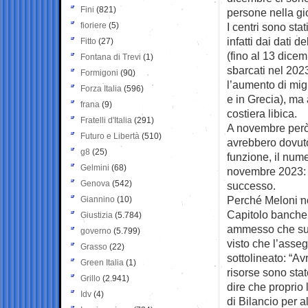
Fini
(821)
persone nella gi
fioriere
(5)
I centri sono stat
infatti dai dati 
Fitto
(27)
(fino al 13 dicem
Fontana di Trevi
(1)
sbarcati nel 202
Formigoni
(90)
l’aumento di migr
Forza Italia
(596)
e in Grecia), ma 
frana
(9)
costiera libica.
Fratelli d'Italia
(291)
A novembre però
Futuro e Libertà
(510)
avrebbero dovuto 
g8
(25)
funzione, il nume
Gelmini
(68)
novembre 2023: 8
Genova
(542)
successo.
Perché Meloni no
Giannino
(10)
Capitolo banche 
Giustizia
(5.784)
ammesso che sull
governo
(5.799)
visto che l’asse
Grasso
(22)
sottolineato: “A
Green Italia
(1)
risorse sono stat
Grillo
(2.941)
dire che propri
Idv
(4)
di Bilancio per 