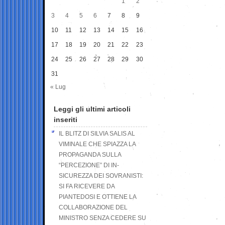
1
2
3
4
5
6
7
8
9
10
11
12
13
14
15
16
17
18
19
20
21
22
23
24
25
26
27
28
29
30
31
« Lug
Leggi gli ultimi articoli
inseriti
IL BLITZ DI SILVIA SALIS AL
VIMINALE CHE SPIAZZA LA
PROPAGANDA SULLA
“PERCEZIONE” DI IN-
SICUREZZA DEI SOVRANISTI:
SI FA RICEVERE DA
PIANTEDOSI E OTTIENE LA
COLLABORAZIONE DEL
MINISTRO SENZA CEDERE SU