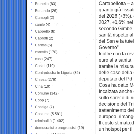
Cartabellotta – a
Brunetta
(83)
quanto già fissa
Burlando
(26)
del 2026 (+3%), 
Camogli
(2)
2027, +0,6% nel 
canile
(4)
secondo Gimbe – 
Cappello
(8)
sanità rispetto a
Caprotti
(2)
del Ssn e la tut
Caritas
(6)
Governo”.
carovita
(170)
Inoltre con la rev
casa
(247)
euro alla sanità
tramite la misura
Casini
(119)
delle case della 
Centrodestra in Liguria
(35)
deputato del Pd 
Chiesa
(276)
Cosa ha detto Me
Cina
(10)
Incalzata anche 
Comune
(342)
sullo spreco di r
Coop
(7)
decisione del Tr
Cossiga
(7)
trattenimento dei
Costume
(5.581)
europea, rimango
criminalità
(1.402)
Il costo stimato d
democratici e progressisti
(19)
un hotspot per il