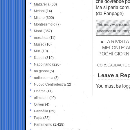
che dovrebbe port
Mattarella
(60)
Ma si parla comun
Meloni
(14)
(da Fanpage)
Milano
(300)
Montezemolo
(7)
This entry was posted 
Monti
(357)
responses to this entr
moschea
(11)
«
LA RIVIST
Musso
(10)
MELONI E’ 
Muti
(10)
POCHI GIORN
Napoli
(319)
Napolitano
(220)
CORSE AUDACI E C
no global
(5)
Leave a Rep
notte bianca
(3)
Nuovo Centrodestra
(2)
You must be
log
Obama
(11)
olimpiadi
(40)
Oliveri
(4)
Pannella
(29)
Papa
(33)
Parlamento
(1.428)