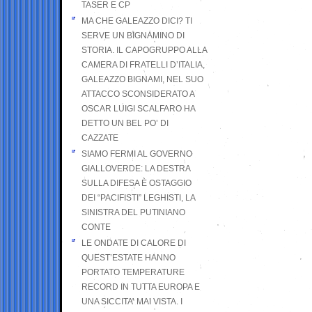
TASER E CP
MA CHE GALEAZZO DICI? TI
SERVE UN BIGNAMINO DI
STORIA. IL CAPOGRUPPO ALLA
CAMERA DI FRATELLI D’ITALIA,
GALEAZZO BIGNAMI, NEL SUO
ATTACCO SCONSIDERATO A
OSCAR LUIGI SCALFARO HA
DETTO UN BEL PO’ DI
CAZZATE
SIAMO FERMI AL GOVERNO
GIALLOVERDE: LA DESTRA
SULLA DIFESA È OSTAGGIO
DEI “PACIFISTI” LEGHISTI, LA
SINISTRA DEL PUTINIANO
CONTE
LE ONDATE DI CALORE DI
QUEST’ESTATE HANNO
PORTATO TEMPERATURE
RECORD IN TUTTA EUROPA E
UNA SICCITA’ MAI VISTA. I