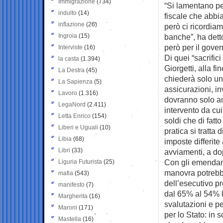
Immigrazione
(734)
“Si lamentano per
indulto
(14)
fiscale che abbi
inflazione
(26)
però ci ricordiamo
Ingroia
(15)
banche”, ha dett
però per il gover
Interviste
(16)
Di quei “sacrific
la casta
(1.394)
Giorgetti, alla fi
La Destra
(45)
chiederà solo un 
La Sapienza
(5)
assicurazioni, inv
Lavoro
(1.316)
dovranno solo ant
LegaNord
(2.411)
intervento da cui
Letta Enrico
(154)
soldi che di fatt
Liberi e Uguali
(10)
pratica si tratta d
Libia
(68)
imposte differite 
Libri
(33)
avviamenti, a dop
Con gli emendamen
Liguria Futurista
(25)
manovra potrebb
mafia
(543)
dell’esecutivo p
manifesto
(7)
dal 65% al 54% la
Margherita
(16)
svalutazioni e pe
Maroni
(171)
per lo Stato: in s
Mastella
(16)