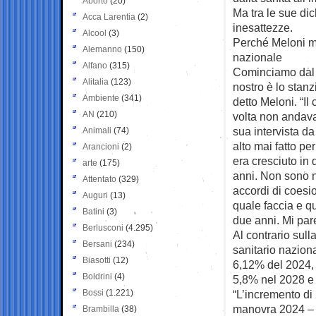
Aborto
(20)
Ma tra le sue di
Acca Larentia
(2)
inesattezze.
Alcool
(3)
Perché Meloni m
Alemanno
(150)
nazionale
Alfano
(315)
Cominciamo dal t
Alitalia
(123)
nostro è lo stanz
Ambiente
(341)
detto Meloni. “Il
AN
(210)
volta non andava 
sua intervista da
Animali
(74)
alto mai fatto pe
Arancioni
(2)
era cresciuto in 
arte
(175)
anni. Non sono n
Attentato
(329)
accordi di coesio
Auguri
(13)
quale faccia e q
Batini
(3)
due anni. Mi pare
Berlusconi
(4.295)
Al contrario sulla
Bersani
(234)
sanitario naziona
Biasotti
(12)
6,12% del 2024, 
Boldrini
(4)
5,8% nel 2028 e 
Bossi
(1.221)
“L’incremento di 2
manovra 2024 – 
Brambilla
(38)