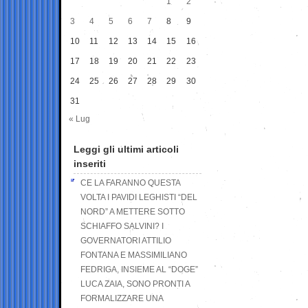
1
2
3
4
5
6
7
8
9
10
11
12
13
14
15
16
17
18
19
20
21
22
23
24
25
26
27
28
29
30
31
« Lug
Leggi gli ultimi articoli
inseriti
CE LA FARANNO QUESTA
VOLTA I PAVIDI LEGHISTI “DEL
NORD” A METTERE SOTTO
SCHIAFFO SALVINI? I
GOVERNATORI ATTILIO
FONTANA E MASSIMILIANO
FEDRIGA, INSIEME AL “DOGE”
LUCA ZAIA, SONO PRONTI A
FORMALIZZARE UNA