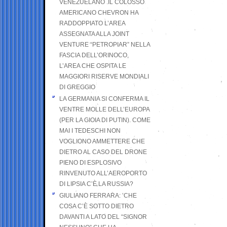
VENEZUELANO .IL COLOSSO
AMERICANO CHEVRON HA
RADDOPPIATO L’AREA
ASSEGNATA ALLA JOINT
VENTURE “PETROPIAR” NELLA
FASCIA DELL’ORINOCO,
L’AREA CHE OSPITA LE
MAGGIORI RISERVE MONDIALI
DI GREGGIO
LA GERMANIA SI CONFERMA IL
VENTRE MOLLE DELL’EUROPA
(PER LA GIOIA DI PUTIN). COME
MAI I TEDESCHI NON
VOGLIONO AMMETTERE CHE
DIETRO AL CASO DEL DRONE
PIENO DI ESPLOSIVO
RINVENUTO ALL’AEROPORTO
DI LIPSIA C’È LA RUSSIA?
GIULIANO FERRARA: ’CHE
COSA C’È SOTTO DIETRO
DAVANTI A LATO DEL “SIGNOR