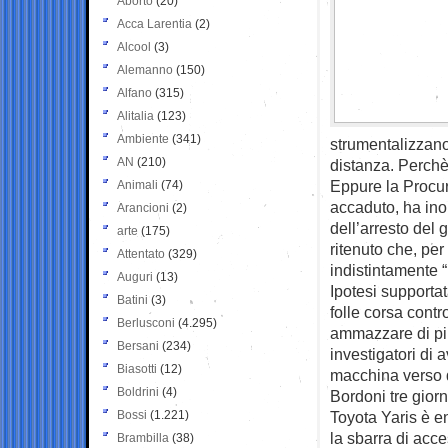
Aborto
(20)
Acca Larentia
(2)
Alcool
(3)
Alemanno
(150)
Alfano
(315)
Alitalia
(123)
Ambiente
(341)
strumentalizzano
AN
(210)
distanza. Perch
Eppure la Procura
Animali
(74)
accaduto, ha ino
Arancioni
(2)
dell’arresto del 
arte
(175)
ritenuto che, pe
Attentato
(329)
indistintamente “
Auguri
(13)
Ipotesi supportat
Batini
(3)
folle corsa contr
Berlusconi
(4.295)
ammazzare di più”
Bersani
(234)
investigatori di 
Biasotti
(12)
macchina verso 
Boldrini
(4)
Bordoni tre giorn
Bossi
(1.221)
Toyota Yaris è e
la sbarra di acc
Brambilla
(38)