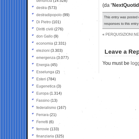
denuncia
(14.528)
(da “
NextQuotid
destra
(573)
destradipopolo
(99)
This entry was posted 
Di Pietro
(101)
responses to this entr
Diritti civili
(276)
«
PERQUISIZIONI NE
don Gallo
(9)
economia
(2.331)
elezioni
(3.303)
Leave a Rep
emergenza
(3.077)
You must be
log
Energia
(45)
Esselunga
(2)
Esteri
(784)
Eugenetica
(3)
Europa
(1.314)
Fassino
(13)
federalismo
(167)
Ferrara
(21)
Ferretti
(6)
ferrovie
(133)
finanziaria
(325)