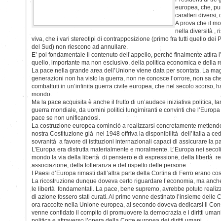
europea, che, pu
caratteri diversi
A prova che il mo
nella diversità ,
viva, che i vari stereotipi di contrapposizione (primo fra tutti quello dei
del Sud) non riescono ad annullare.
E’ poi fondamentale il contenuto dell’appello, perchè finalmente attira l
quello, importante ma non esclusivo, della politica economica e della rel
La pace nella grande area dell’Unione viene data per scontata. La magg
generazioni non ha visto la guerra, non ne conosce l’orrore, non sa che
combattuti in un’infinita guerra civile europea, che nel secolo scorso, ha 
mondo.
Ma la pace acquisita è anche il frutto di un’audace iniziativa politica, l
guerra mondiale, da uomini politici lungimiranti e convinti che l’Europ
pace se non unificandosi.
La costruzione europea cominciò a realizzarsi concretamente mettendo i
nostra Costituzione già nel 1948 offriva la disponibilità dell’Italia a ce
sovranità a favore di istituzioni internazionali capaci di assicurare la p
L’Europa era distrutta materialmente e moralmente. L’Europa nei secoli
mondo la via della libertà di pensiero e di espressione, della libertà rel
associazione, della tolleranza e del rispetto delle persone.
I Paesi d’Europa rimasti dall’altra parte della Cortina di Ferro erano co
La ricostruzione dunque doveva certo riguardare l’economia, ma anche l
le libertà fondamentali. La pace, bene supremo, avrebbe potuto realizz
di azione fossero stati curati. Al primo venne destinato l’insieme del
ora raccolte nella Unione europea, al secondo doveva dedicarsi il Cons
venne confidato il compito di promuovere la democrazia e i diritti umani
politica e attraverso l’opera della Corte europea dei diritti umani.