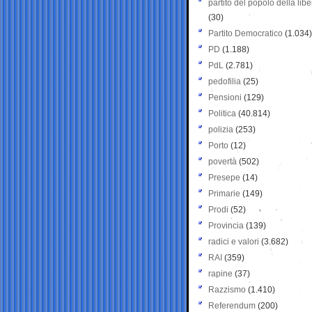
partito del popolo della libe
(30)
Partito Democratico
(1.034)
PD
(1.188)
PdL
(2.781)
pedofilia
(25)
Pensioni
(129)
Politica
(40.814)
polizia
(253)
Porto
(12)
povertà
(502)
Presepe
(14)
Primarie
(149)
Prodi
(52)
Provincia
(139)
radici e valori
(3.682)
RAI
(359)
rapine
(37)
Razzismo
(1.410)
Referendum
(200)