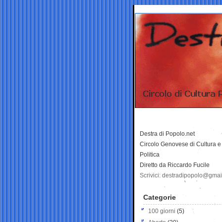
Destra di Popolo.net
Circolo Genovese di Cultura e
Politica
Diretto da Riccardo Fucile
Scrivici: destradipopolo@gma
Categorie
100 giorni
(5)