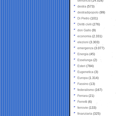
denuncia
(14.528)
destra
(573)
destradipopolo
(99)
Di Pietro
(101)
Diritti civili
(276)
don Gallo
(9)
economia
(2.331)
elezioni
(3.303)
emergenza
(3.077)
Energia
(45)
Esselunga
(2)
Esteri
(784)
Eugenetica
(3)
Europa
(1.314)
Fassino
(13)
federalismo
(167)
Ferrara
(21)
Ferretti
(6)
ferrovie
(133)
finanziaria
(325)