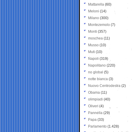
Mattarella
(60)
Meloni
(14)
Milano
(300)
Montezemolo
(7)
Monti
(357)
moschea
(11)
Musso
(10)
Muti
(10)
Napoli
(319)
Napolitano
(220)
no global
(5)
notte bianca
(3)
Nuovo Centrodestra
(2)
Obama
(11)
olimpiadi
(40)
Oliveri
(4)
Pannella
(29)
Papa
(33)
Parlamento
(1.428)