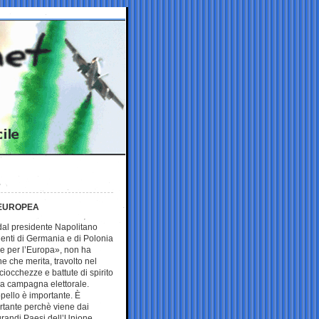
 EUROPEA
 dal presidente Napolitano
denti di Germania e di Polonia
re per l’Europa», non ha
ne che merita, travolto nel
sciocchezze e battute di spirito
a campagna elettorale.
pello è importante. È
rtante perchè viene dai
 grandi Paesi dell’Unione