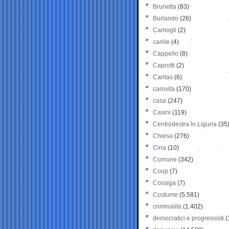
Brunetta
(83)
Burlando
(26)
Camogli
(2)
canile
(4)
Cappello
(8)
Caprotti
(2)
Caritas
(6)
carovita
(170)
casa
(247)
Casini
(119)
Centrodestra in Liguria
(35
Chiesa
(276)
Cina
(10)
Comune
(342)
Coop
(7)
Cossiga
(7)
Costume
(5.581)
criminalità
(1.402)
democratici e progressisti
(