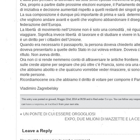
Ora, proprio a partire dalle prossime elezioni europee, il Parlamento de
di iniziativa e decisione aumentati rispetto a quelli restanti dei singoli g
La sua composizione è dunque più importante di prima e sarà determinant
che vogliono andare avanti e quelli che vogliono abbandonare il dise
federazione dell’Europa.
La libertà di movimento nell’Unione non è solo una comodità , nè riguar
viaggiare. Significa invece libertà di lavorare e di studiare e vivere in 
è un diritto per i cittadini dell’Unione.
Quando era necessario il passaporto, la persona doveva chiederlo alle 
doveva presentarlo a quelle dello Stato in cui voleva entrare. Doveva 
rifiuto. Non aveva diritto.
Ora non ci si rende nemmeno conto di attraversare le antiche frontiere. 
sulle creste alpine per segnare che più oltre c’è Francia, sono ora una c
che abbiamo abolito e che qualcuno vorrebbe veder rinascere, si sono
morte persone.
Ricordiamocene ora che abbiamo il diritto di votare per comporre il Pa
Vladimiro Zagrebelsky
This entry was posted on giovedì, Maggio 22nd, 2014 at 06:59 and is filed under
Europa
. You can follow any respo
can
leave a response
, or
trackback
from your own site.
«
UN PONTE DI CUI ESSERE ORGOGLIOSI
EXPO, DUE MILIONI DI MAZZETTE E LA CE
Leave a Reply