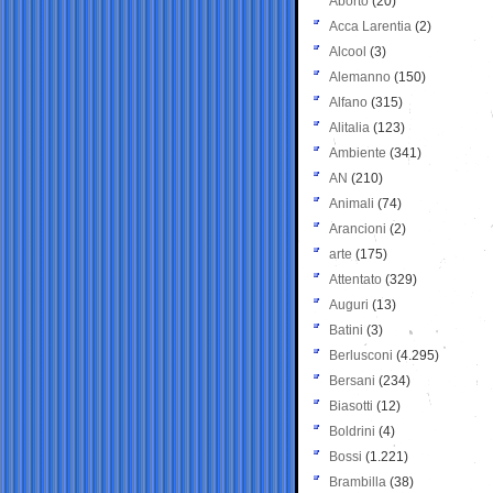
Aborto
(20)
Acca Larentia
(2)
Alcool
(3)
Alemanno
(150)
Alfano
(315)
Alitalia
(123)
Ambiente
(341)
AN
(210)
Animali
(74)
Arancioni
(2)
arte
(175)
Attentato
(329)
Auguri
(13)
Batini
(3)
Berlusconi
(4.295)
Bersani
(234)
Biasotti
(12)
Boldrini
(4)
Bossi
(1.221)
Brambilla
(38)