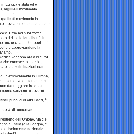
i in Europa è stata ed è
a a seguire il movimento
n quelle di movimento in
rato inevitabilmente quella delle
o. Essa nei suoi trattati
oro diritti e le loro libertà in
no anche cittadini europei.
candone e abbreviandone la
viviamo.
a medica vengono ora assicurati
a che conosce la libertà .
 perchè le discriminazioni non
eguiti efficacemente in Europa,
le sentenze dei loro giudici.
da non danneggiare la salute
 impone sanzioni ai governi
tari pubblici di altri Paesi, è
 chiederà di aumentare
l’esterno dell’Unione. Ma c’è
 sola l’Italia (e la Spagna, e
 e di isolamento nazionale.
opolazioni?