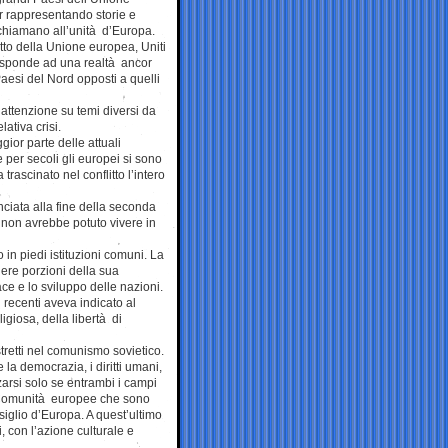
r rappresentando storie e
, chiamano all’unità d’Europa.
tto della Unione europea, Uniti
 risponde ad una realtà ancor
 Paesi del Nord opposti a quelli
’attenzione su temi diversi da
ativa crisi.
ior parte delle attuali
 per secoli gli europei si sono
trascinato nel conflitto l’intero
anciata alla fine della seconda
a non avrebbe potuto vivere in
n piedi istituzioni comuni. La
dere porzioni della sua
ace e lo sviluppo delle nazioni.
 recenti aveva indicato al
igiosa, della libertà di
stretti nel comunismo sovietico.
a democrazia, i diritti umani,
arsi solo se entrambi i campi
le Comunità europee che sono
iglio d’Europa. A quest’ultimo
, con l’azione culturale e