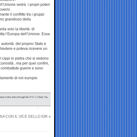
ll’Unione vedrà i propri poteri
overni.
e il conflitto tra i gruppi
gno grandioso della
da solo la libertà di
tutta l’Europa dell’Unione. Essa
autorità del proprio Stato e
chiedere e poteva ricevere un
I cippi in pietra che si vedono
uriosità , ma per quei confini,
 combattute guerre e sono
rlamento di noi europei.
nses to this entry through the
RSS 2.0
feed. You
NA CON IL VICE DELLO IOR
»