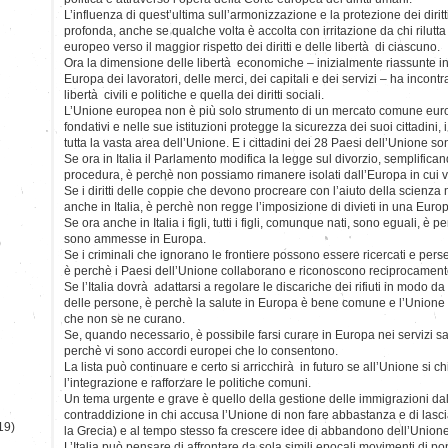
L’influenza di quest’ultima sull’armonizzazione e la protezione dei diritt
profonda, anche se qualche volta è accolta con irritazione da chi rilutt
europeo verso il maggior rispetto dei diritti e delle libertà di ciascuno.
Ora la dimensione delle libertà economiche – inizialmente riassunte i
Europa dei lavoratori, delle merci, dei capitali e dei servizi – ha incont
libertà civili e politiche e quella dei diritti sociali.
L’Unione europea non è più solo strumento di un mercato comune europe
fondativi e nelle sue istituzioni protegge la sicurezza dei suoi cittadini, i l
tutta la vasta area dell’Unione. E i cittadini dei 28 Paesi dell’Unione so
Se ora in Italia il Parlamento modifica la legge sul divorzio, semplifi
procedura, è perchè non possiamo rimanere isolati dall’Europa in cui 
Se i diritti delle coppie che devono procreare con l’aiuto della scienz
anche in Italia, è perchè non regge l’imposizione di divieti in una Europ
Se ora anche in Italia i figli, tutti i figli, comunque nati, sono eguali, è
sono ammesse in Europa.
)
Se i criminali che ignorano le frontiere possono essere ricercati e pers
è perchè i Paesi dell’Unione collaborano e riconoscono reciprocamente 
Se l’Italia dovrà adattarsi a regolare le discariche dei rifiuti in modo 
delle persone, è perchè la salute in Europa è bene comune e l’Unione
che non se ne curano.
Se, quando necessario, è possibile farsi curare in Europa nei servizi sani
perchè vi sono accordi europei che lo consentono.
La lista può continuare e certo si arricchirà in futuro se all’Unione si
l’integrazione e rafforzare le politiche comuni.
Un tema urgente e grave è quello della gestione delle immigrazioni dal
contraddizione in chi accusa l’Unione di non fare abbastanza e di lasciar
19)
la Grecia) e al tempo stesso fa crescere idee di abbandono dell’Unione
L’Italia può pensare di affrontare da sola simili epocali movimenti di p