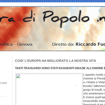
COSI’ L’EUROPA HA MIGLIORATO LA NOSTRA VITA
TANTI TRAGUARDI SONO STATI RAGGIUNTI GRAZIE ALL’UNIONE
L’appello rivolto
insieme ai Presi
a «Votare e Vota
il.com
trovato l’attenzio
gorgo di insulti, 
che avvelenano l
E invece quell’ap
innanzitutto impo
Presidenti di tre