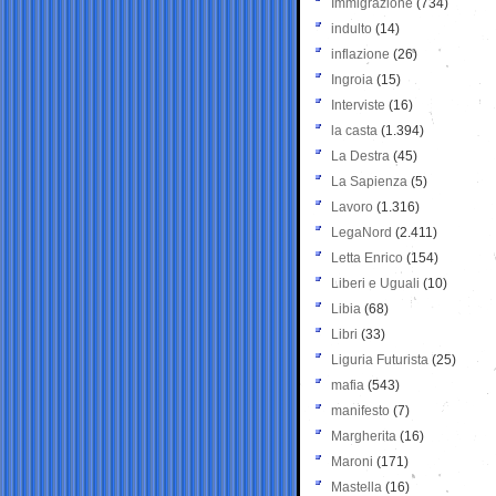
Immigrazione
(734)
indulto
(14)
inflazione
(26)
Ingroia
(15)
Interviste
(16)
la casta
(1.394)
La Destra
(45)
La Sapienza
(5)
Lavoro
(1.316)
LegaNord
(2.411)
Letta Enrico
(154)
Liberi e Uguali
(10)
Libia
(68)
Libri
(33)
Liguria Futurista
(25)
mafia
(543)
manifesto
(7)
Margherita
(16)
Maroni
(171)
Mastella
(16)