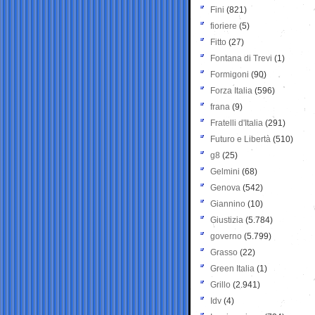
Fini
(821)
fioriere
(5)
Fitto
(27)
Fontana di Trevi
(1)
Formigoni
(90)
Forza Italia
(596)
frana
(9)
Fratelli d'Italia
(291)
Futuro e Libertà
(510)
g8
(25)
Gelmini
(68)
Genova
(542)
Giannino
(10)
Giustizia
(5.784)
governo
(5.799)
Grasso
(22)
Green Italia
(1)
Grillo
(2.941)
Idv
(4)