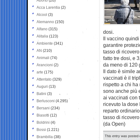
Aborto
(20)
Acca Larentia
(2)
Alcool
(3)
Alemanno
(150)
Alfano
(315)
dosi.
Alitalia
(123)
Il vaccino quindi
Ambiente
(341)
garantire protezi
AN
(210)
tasso di ricovero
fatto tre dosi, e
Animali
(74)
da meno di 120 g
Arancioni
(2)
Il dato è simile 
arte
(175)
vaccinati è il tri
Attentato
(329)
rispetto a chi ha
Auguri
(13)
sono anche più ele
Batini
(3)
ai vaccinati con 
Berlusconi
(4.295)
ricevuto la dose 
Bersani
(234)
reparto ordinario
Biasotti
(12)
tasso di ricovero 
Boldrini
(4)
(da Open)
Bossi
(1.221)
This entry was posted 
Brambilla
(38)