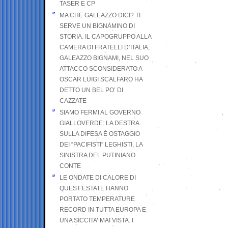
TASER E CP
MA CHE GALEAZZO DICI? TI
SERVE UN BIGNAMINO DI
STORIA. IL CAPOGRUPPO ALLA
CAMERA DI FRATELLI D’ITALIA,
GALEAZZO BIGNAMI, NEL SUO
ATTACCO SCONSIDERATO A
OSCAR LUIGI SCALFARO HA
DETTO UN BEL PO’ DI
CAZZATE
SIAMO FERMI AL GOVERNO
GIALLOVERDE: LA DESTRA
SULLA DIFESA È OSTAGGIO
DEI “PACIFISTI” LEGHISTI, LA
SINISTRA DEL PUTINIANO
CONTE
LE ONDATE DI CALORE DI
QUEST’ESTATE HANNO
PORTATO TEMPERATURE
RECORD IN TUTTA EUROPA E
UNA SICCITA’ MAI VISTA. I