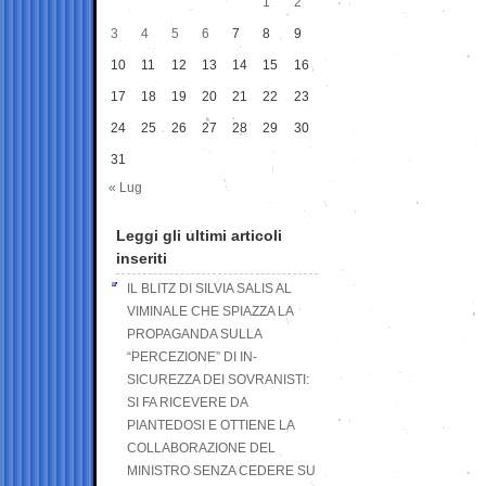
1
2
3
4
5
6
7
8
9
10
11
12
13
14
15
16
17
18
19
20
21
22
23
24
25
26
27
28
29
30
31
« Lug
Leggi gli ultimi articoli
inseriti
IL BLITZ DI SILVIA SALIS AL
VIMINALE CHE SPIAZZA LA
PROPAGANDA SULLA
“PERCEZIONE” DI IN-
SICUREZZA DEI SOVRANISTI:
SI FA RICEVERE DA
PIANTEDOSI E OTTIENE LA
COLLABORAZIONE DEL
MINISTRO SENZA CEDERE SU