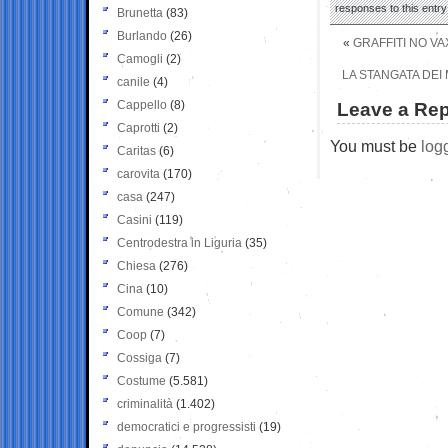
responses to this entr
Brunetta
(83)
Burlando
(26)
«
GRAFFITI NO VA
Camogli
(2)
LA STANGATA DEI 
canile
(4)
Cappello
(8)
Leave a Rep
Caprotti
(2)
You must be
log
Caritas
(6)
carovita
(170)
casa
(247)
Casini
(119)
Centrodestra in Liguria
(35)
Chiesa
(276)
Cina
(10)
Comune
(342)
Coop
(7)
Cossiga
(7)
Costume
(5.581)
criminalità
(1.402)
democratici e progressisti
(19)