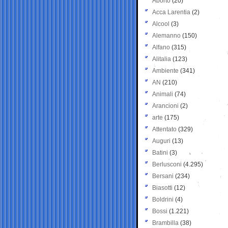
Aborto
(20)
Acca Larentia
(2)
Alcool
(3)
Alemanno
(150)
Alfano
(315)
Alitalia
(123)
Ambiente
(341)
AN
(210)
Animali
(74)
Arancioni
(2)
arte
(175)
Attentato
(329)
Auguri
(13)
Batini
(3)
Berlusconi
(4.295)
Bersani
(234)
Biasotti
(12)
Boldrini
(4)
Bossi
(1.221)
Brambilla
(38)