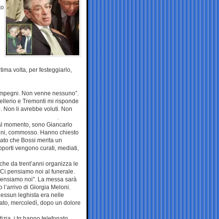
to
tima volta, per festeggiarlo,
o impegni. Non venne nessuno”.
llerio e Tremonti mi risponde
. Non li avrebbe voluti. Non
, al momento, sono Giancarlo
lvini, commosso. Hanno chiesto
gato che Bossi merita un
apporti vengono curati, mediati,
che da trent’anni organizza le
 “Ci pensiamo noi al funerale.
pensiamo noi”. La messa sarà
l’arrivo di Giorgia Meloni.
nessun leghista era nelle
rato, mercoledì, dopo un dolore
izia, i tg hanno telefonato