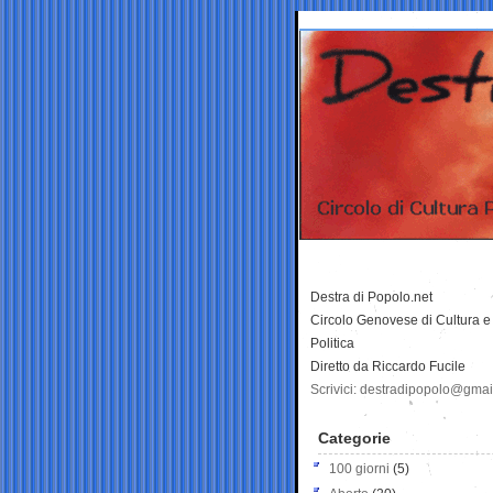
Destra di Popolo.net
Circolo Genovese di Cultura e
Politica
Diretto da Riccardo Fucile
Scrivici: destradipopolo@gma
Categorie
100 giorni
(5)