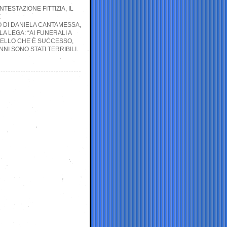
TESTAZIONE FITTIZIA, IL
E
O DI DANIELA CANTAMESSA,
A LEGA: “AI FUNERALI A
ELLO CHE È SUCCESSO,
NI SONO STATI TERRIBILI.