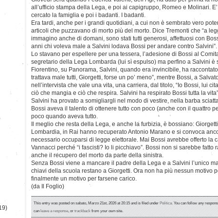
all’ufficio stampa della Lega, e poi ai capigruppo, Romeo e Molinari. 
cercato la famiglia e poi i badanti. I badanti.
Era tardi, anche per i grandi quotidiani, a cui non è sembrato vero poter
articoli che puzzavano di morto più del morto. Dice Tremonti che “a legge
immagino anche di domani, sono stati tutti generosi, affettuosi con B
anni chi voleva male a Salvini lodava Bossi per andare contro Salvini”.
Lo stavano per espellere per una tessera, l’adesione di Bossi al Comit
segretario della Lega Lombarda (lui sì espulso) ma perfino a Salvini 
Fiorentino, su Panorama, Salvini, quando era invincibile, ha raccontato
trattava male tutti, Giorgetti, forse un po’ meno”, mentre Bossi, a Salvat
nell’intervista che vale una vita, una carriera, dal titolo, “Io Bossi, lui c
ciò che mangia e ciò che respira. Salvini ha respirato Bossi tutta la vita”
Salvini ha provato a somigliargli nel modo di vestire, nella barba sciat
Bossi aveva il talento di ottenere tutto con poco (anche con il quattro pe
poco quando aveva tutto.
)
Il meglio che resta della Lega, e anche la furbizia, è bossiano: Giorgett
Lombardia, in Rai hanno recuperato Antonio Marano e si convoca anc
necessario occuparsi di legge elettorale. Mai Bossi avrebbe offerto la c
Vannacci perché “i fascisti? Io li picchiavo”. Bossi non si sarebbe fatto
anche il recupero del morto da parte della sinistra.
Senza Bossi viene a mancare il padre della Lega e a Salvini l’unico ma
chiavi della scuola restano a Giorgetti. Ora non ha più nessun motivo p
finalmente un motivo per farsene carico.
(da Il Foglio)
This entry was posted on sabato, Marzo 21st, 2026 at 20:15 and is filed under
Politica
. You can follow any respons
19)
can
leave a response
, or
trackback
from your own site.