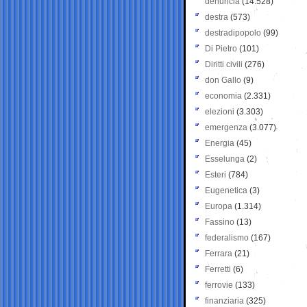
denuncia
(14.528)
destra
(573)
destradipopolo
(99)
Di Pietro
(101)
Diritti civili
(276)
don Gallo
(9)
economia
(2.331)
elezioni
(3.303)
emergenza
(3.077)
Energia
(45)
Esselunga
(2)
Esteri
(784)
Eugenetica
(3)
Europa
(1.314)
Fassino
(13)
federalismo
(167)
Ferrara
(21)
Ferretti
(6)
ferrovie
(133)
finanziaria
(325)