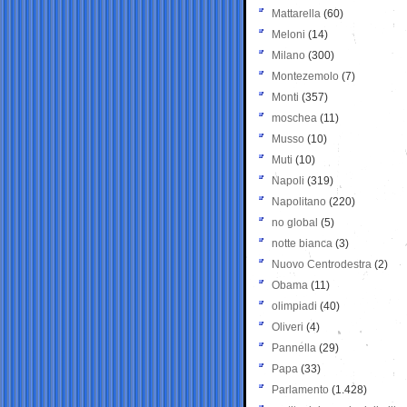
Mattarella
(60)
Meloni
(14)
Milano
(300)
Montezemolo
(7)
Monti
(357)
moschea
(11)
Musso
(10)
Muti
(10)
Napoli
(319)
Napolitano
(220)
no global
(5)
notte bianca
(3)
Nuovo Centrodestra
(2)
Obama
(11)
olimpiadi
(40)
Oliveri
(4)
Pannella
(29)
Papa
(33)
Parlamento
(1.428)