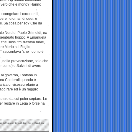
E’ vero che è morto? Hanno
 scongelare i coccodrilli,
re i giornali di oggi, e
ossi. Sa cosa penso? Che da
ato Nord di Paolo Grimoldi, ex
è sembrato troppo. A Emanuela
 che Bossi “mi trattava male,
ore Merlo sul Foglio,
ita”, raccontava “che l’uomo è
.
ta, nella provocazione, solo che
r cento) e Salvini di avere
i al governo, Fontana in
ora Calderoli quando è
arica di vicesegretario a
 raggirare ed è un raggiro
estro da cui poter copiare. Le
er restare in Lega o forse ha
es to this entry through the
RSS 2.0
feed. You