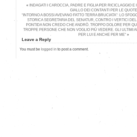
«
INDAGATI I CAROCCIA, PADRE E FIGLIA PER RICICLAGGIO E IN
GIALLO DEI CONTANTI PER LE QUOT
“INTORNO A BOSSI AVEVANO FATTO TERRA BRUCIATA”: LO SFOG
STORICA SEGRETARIA DEL SENATUR, CONTRO I VERTICI DELL
PONTIDA NON CREDO CHE ANDRÒ. TROPPO DOLORE PER QU
TROPPE PERSONE CHE NON VOGLIO PIÙ VEDERE. GLI ULTIMI AN
PER LUI E ANCHE PER ME”
»
Leave a Reply
You must be
logged in
to post a comment.