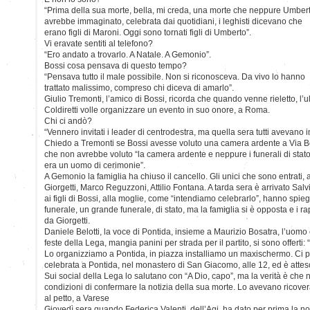
“Prima della sua morte, bella, mi creda, una morte che neppure Umber
avrebbe immaginato, celebrata dai quotidiani, i leghisti dicevano che
erano figli di Maroni. Oggi sono tornati figli di Umberto”.
Vi eravate sentiti al telefono?
“Ero andato a trovarlo. A Natale. A Gemonio”.
Bossi cosa pensava di questo tempo?
“Pensava tutto il male possibile. Non si riconosceva. Da vivo lo hanno
trattato malissimo, compreso chi diceva di amarlo”.
Giulio Tremonti, l’amico di Bossi, ricorda che quando venne rieletto, l’ul
Coldiretti volle organizzare un evento in suo onore, a Roma.
Chi ci andò?
“Vennero invitati i leader di centrodestra, ma quella sera tutti avevan
Chiedo a Tremonti se Bossi avesse voluto una camera ardente a Via Be
che non avrebbe voluto “la camera ardente e neppure i funerali di stato
era un uomo di cerimonie”.
A Gemonio la famiglia ha chiuso il cancello. Gli unici che sono entrati
Giorgetti, Marco Reguzzoni, Attilio Fontana. A tarda sera è arrivato Sa
ai figli di Bossi, alla moglie, come “intendiamo celebrarlo”, hanno spie
funerale, un grande funerale, di stato, ma la famiglia si è opposta e i r
da Giorgetti.
Daniele Belotti, la voce di Pontida, insieme a Maurizio Bosatra, l’uomo 
feste della Lega, mangia panini per strada per il partito, si sono offerti:
Lo organizziamo a Pontida, in piazza installiamo un maxischermo. Ci 
celebrata a Pontida, nel monastero di San Giacomo, alle 12, ed è atteso 
Sui social della Lega lo salutano con “A Dio, capo”, ma la verità è che 
condizioni di confermare la notizia della sua morte. Lo avevano ricove
al petto, a Varese
Giovedì sera quando Federica Valenti, dell’Agi, ha dato per prima la not