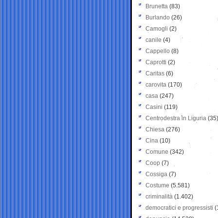
Brunetta
(83)
Burlando
(26)
Camogli
(2)
canile
(4)
Cappello
(8)
Caprotti
(2)
Caritas
(6)
carovita
(170)
casa
(247)
Casini
(119)
Centrodestra in Liguria
(35
Chiesa
(276)
Cina
(10)
Comune
(342)
Coop
(7)
Cossiga
(7)
Costume
(5.581)
criminalità
(1.402)
democratici e progressisti
(