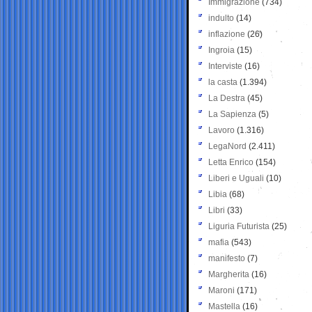
Immigrazione
(734)
indulto
(14)
inflazione
(26)
Ingroia
(15)
Interviste
(16)
la casta
(1.394)
La Destra
(45)
La Sapienza
(5)
Lavoro
(1.316)
LegaNord
(2.411)
Letta Enrico
(154)
Liberi e Uguali
(10)
Libia
(68)
Libri
(33)
Liguria Futurista
(25)
mafia
(543)
manifesto
(7)
Margherita
(16)
Maroni
(171)
Mastella
(16)