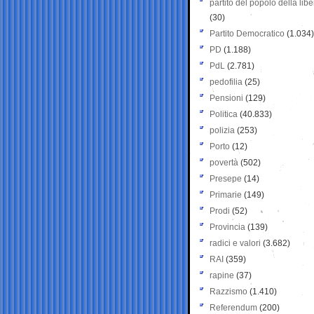
partito del popolo della libe
(30)
Partito Democratico
(1.034)
PD
(1.188)
PdL
(2.781)
pedofilia
(25)
Pensioni
(129)
Politica
(40.833)
polizia
(253)
Porto
(12)
povertà
(502)
Presepe
(14)
Primarie
(149)
Prodi
(52)
Provincia
(139)
radici e valori
(3.682)
RAI
(359)
rapine
(37)
Razzismo
(1.410)
Referendum
(200)