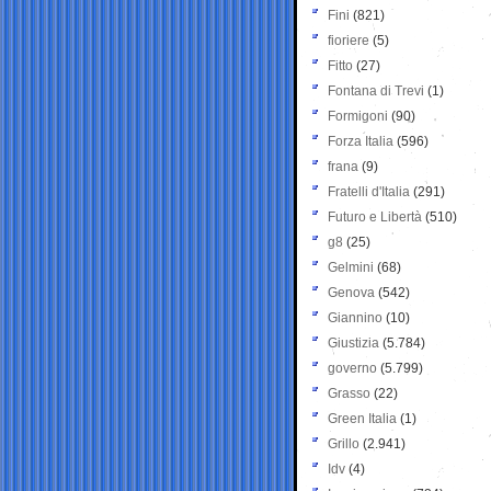
Fini
(821)
fioriere
(5)
Fitto
(27)
Fontana di Trevi
(1)
Formigoni
(90)
Forza Italia
(596)
frana
(9)
Fratelli d'Italia
(291)
Futuro e Libertà
(510)
g8
(25)
Gelmini
(68)
Genova
(542)
Giannino
(10)
Giustizia
(5.784)
governo
(5.799)
Grasso
(22)
Green Italia
(1)
Grillo
(2.941)
Idv
(4)