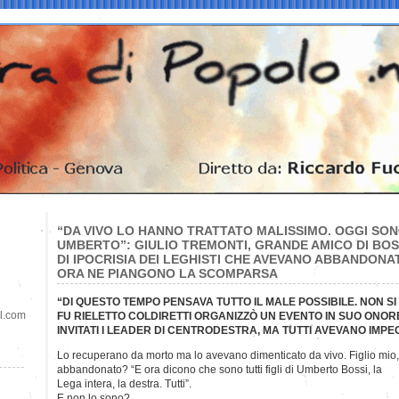
“DA VIVO LO HANNO TRATTATO MALISSIMO. OGGI SONO
UMBERTO”: GIULIO TREMONTI, GRANDE AMICO DI BOSS
DI IPOCRISIA DEI LEGHISTI CHE AVEVANO ABBANDONA
ORA NE PIANGONO LA SCOMPARSA
“DI QUESTO TEMPO PENSAVA TUTTO IL MALE POSSIBILE. NON 
il.com
FU RIELETTO COLDIRETTI ORGANIZZÒ UN EVENTO IN SUO ONOR
INVITATI I LEADER DI CENTRODESTRA, MA TUTTI AVEVANO IMP
Lo recuperano da morto ma lo avevano dimenticato da vivo. Figlio mio, 
abbandonato? “E ora dicono che sono tutti figli di Umberto Bossi, la
Lega intera, la destra. Tutti”.
E non lo sono?