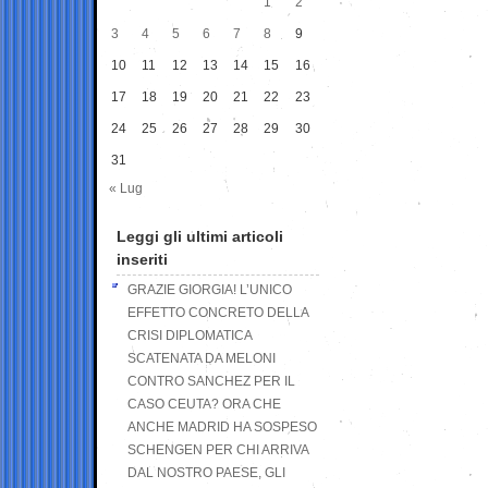
1
2
3
4
5
6
7
8
9
10
11
12
13
14
15
16
17
18
19
20
21
22
23
24
25
26
27
28
29
30
31
« Lug
Leggi gli ultimi articoli
inseriti
GRAZIE GIORGIA! L’UNICO
EFFETTO CONCRETO DELLA
CRISI DIPLOMATICA
SCATENATA DA MELONI
CONTRO SANCHEZ PER IL
CASO CEUTA? ORA CHE
ANCHE MADRID HA SOSPESO
SCHENGEN PER CHI ARRIVA
DAL NOSTRO PAESE, GLI