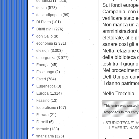
denuncia
(14.528)
Sui fondi europei
destra
(573)
Campania, con il
destradipopolo
(99)
verificare stato 
Di Pietro
(101)
Non manca un aff
Diritti civili
(276)
amministrazioni 
don Gallo
(9)
elettorale, alle
economia
(2.331)
sanare così gli a
Nella relazione 
elezioni
(3.303)
della biblioteca 
emergenza
(3.077)
testi tra il giugn
Energia
(45)
Nel procedimento
Esselunga
(2)
Dell’Utri per con
Esteri
(784)
Il danno patrimon
Eugenetica
(3)
Nello Trocchia
Europa
(1.314)
Fassino
(13)
This entry was posted o
federalismo
(167)
responses to this entr
Ferrara
(21)
Ferretti
(6)
«
STUDIO TECNE’: V
LE VERITA’ NAS
ferrovie
(133)
finanziaria
(325)