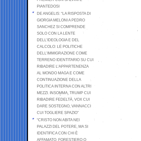
PIANTEDOSI
DE ANGELIS: “LA RISPOSTA DI
GIORGIA MELONI A PEDRO
SANCHEZ SI COMPRENDE
SOLO CON LA LENTE
DELL’IDEOLOGIA E DEL
CALCOLO: LE POLITICHE
DELL’IMMIGRAZIONE COME
TERRENO IDENTITARIO SU CUI
RIBADIRE L’APPARTENENZA
AL MONDO MAGA E COME
CONTINUAZIONE DELLA
POLITICA INTERNA CON ALTRI
MEZZI. INSOMMA, TRUMP CUI
RIBADIRE FEDELTÀ, VOX CUI
DARE SOSTEGNO, VANNACCI
CUI TOGLIERE SPAZIO”
“CRISTO NON ABITA NEI
PALAZZI DEL POTERE, MA SI
IDENTIFICA CON CHI È
AFFAMATO, FORESTIERO O