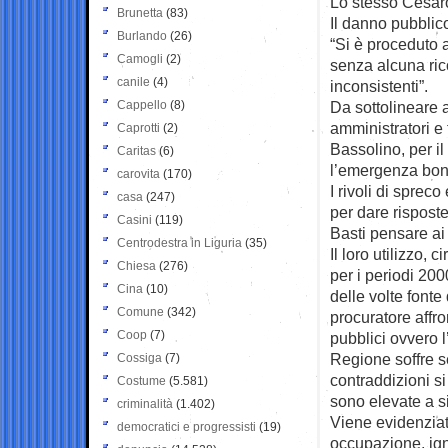
Lo stesso Cesaro
Brunetta
(83)
Il danno pubblico
Burlando
(26)
“Si è proceduto a
Camogli
(2)
senza alcuna ric
canile
(4)
inconsistenti”.
Cappello
(8)
Da sottolineare a
amministratori e 
Caprotti
(2)
Bassolino, per il
Caritas
(6)
l’emergenza boni
carovita
(170)
I rivoli di sprec
casa
(247)
per dare risposte
Casini
(119)
Basti pensare ai
Centrodestra in Liguria
(35)
Il loro utilizzo,
Chiesa
(276)
per i periodi 2
Cina
(10)
delle volte fonte 
Comune
(342)
procuratore affr
Coop
(7)
pubblici ovvero l
Regione soffre s
Cossiga
(7)
contraddizioni si 
Costume
(5.581)
sono elevate a s
criminalità
(1.402)
Viene evidenziat
democratici e progressisti
(19)
occupazione, ign