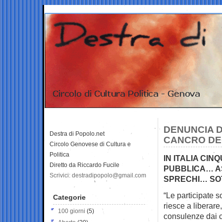
DENUNCIA D
Destra di Popolo.net
CANCRO DEGL
Circolo Genovese di Cultura e
Politica
IN ITALIA CIN
Diretto da Riccardo Fucile
PUBBLICA… AS
Scrivici: destradipopolo@gmail.com
SPRECHI… SOT
“Le participate s
Categorie
riesce a liberare
100 giorni
(5)
consulenze dai 