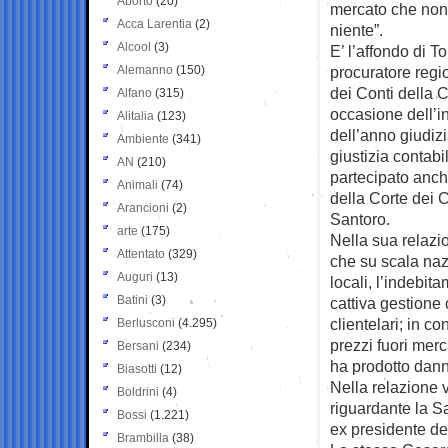
Aborto
(20)
mercato che non
Acca Larentia
(2)
niente”.
Alcool
(3)
E’ l’affondo di 
Alemanno
(150)
procuratore regi
dei Conti della 
Alfano
(315)
occasione dell’
Alitalia
(123)
dell’anno giudizi
Ambiente
(341)
giustizia contabi
AN
(210)
partecipato anch
Animali
(74)
della Corte dei 
Arancioni
(2)
Santoro.
arte
(175)
Nella sua relazi
Attentato
(329)
che su scala nazi
Auguri
(13)
locali, l’indebit
Batini
(3)
cattiva gestione 
clientelari; in co
Berlusconi
(4.295)
prezzi fuori mer
Bersani
(234)
ha prodotto danni
Biasotti
(12)
Nella relazione v
Boldrini
(4)
riguardante la Sa
Bossi
(1.221)
ex presidente de
Brambilla
(38)