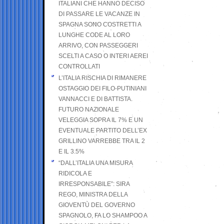
ITALIANI CHE HANNO DECISO
DI PASSARE LE VACANZE IN
SPAGNA SONO COSTRETTI A
LUNGHE CODE AL LORO
ARRIVO, CON PASSEGGERI
SCELTI A CASO O INTERI AEREI
CONTROLLATI
L’ITALIA RISCHIA DI RIMANERE
OSTAGGIO DEI FILO-PUTINIANI
VANNACCI E DI BATTISTA.
FUTURO NAZIONALE
VELEGGIA SOPRA IL 7% E UN
EVENTUALE PARTITO DELL’EX
GRILLINO VARREBBE TRA IL 2
E IL 3.5%
“DALL’ITALIA UNA MISURA
RIDICOLA E
IRRESPONSABILE”: SIRA
REGO, MINISTRA DELLA
GIOVENTÙ DEL GOVERNO
SPAGNOLO, FA LO SHAMPOO A