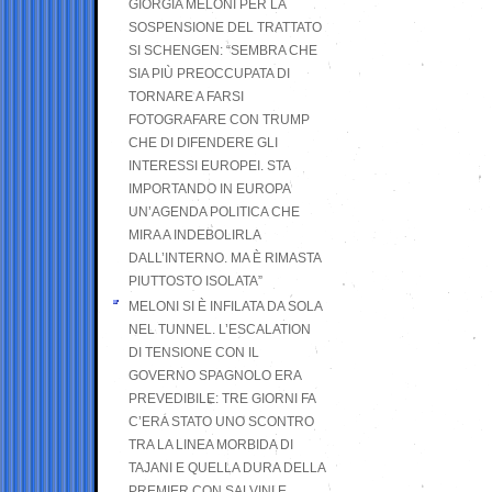
GIORGIA MELONI PER LA
SOSPENSIONE DEL TRATTATO
SI SCHENGEN: “SEMBRA CHE
SIA PIÙ PREOCCUPATA DI
TORNARE A FARSI
FOTOGRAFARE CON TRUMP
CHE DI DIFENDERE GLI
INTERESSI EUROPEI. STA
IMPORTANDO IN EUROPA
UN’AGENDA POLITICA CHE
MIRA A INDEBOLIRLA
DALL’INTERNO. MA È RIMASTA
PIUTTOSTO ISOLATA”
MELONI SI È INFILATA DA SOLA
NEL TUNNEL. L’ESCALATION
DI TENSIONE CON IL
GOVERNO SPAGNOLO ERA
PREVEDIBILE: TRE GIORNI FA
C’ERA STATO UNO SCONTRO
TRA LA LINEA MORBIDA DI
TAJANI E QUELLA DURA DELLA
PREMIER CON SALVINI E