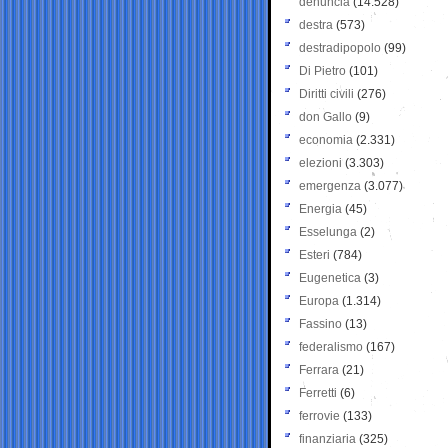
denuncia
(14.528)
destra
(573)
destradipopolo
(99)
Di Pietro
(101)
Diritti civili
(276)
don Gallo
(9)
economia
(2.331)
elezioni
(3.303)
emergenza
(3.077)
Energia
(45)
Esselunga
(2)
Esteri
(784)
Eugenetica
(3)
Europa
(1.314)
Fassino
(13)
federalismo
(167)
Ferrara
(21)
Ferretti
(6)
ferrovie
(133)
finanziaria
(325)