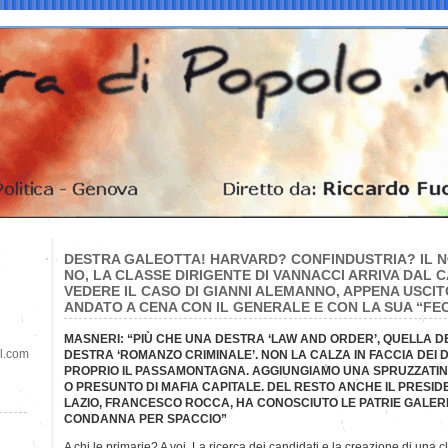
DESTRA GALEOTTA! HARVARD? CONFINDUSTRIA? IL 
NO, LA CLASSE DIRIGENTE DI VANNACCI ARRIVA DAL 
VEDERE IL CASO DI GIANNI ALEMANNO, APPENA USCITO
ANDATO A CENA CON IL GENERALE E CON LA SUA “FE
MASNERI: “PIÙ CHE UNA DESTRA ‘LAW AND ORDER’, QUELLA D
il.com
DESTRA ‘ROMANZO CRIMINALE’. NON LA CALZA IN FACCIA DEI DI
PROPRIO IL PASSAMONTAGNA. AGGIUNGIAMO UNA SPRUZZATIN
O PRESUNTO DI MAFIA CAPITALE. DEL RESTO ANCHE IL PRESI
LAZIO, FRANCESCO ROCCA, HA CONOSCIUTO LE PATRIE GALER
CONDANNA PER SPACCIO”
A chi le primarie? A voi. La ricerca dei candidati e la creazione di una 