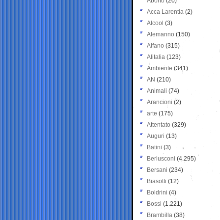
Aborto
(20)
Acca Larentia
(2)
Alcool
(3)
Alemanno
(150)
Alfano
(315)
Alitalia
(123)
Ambiente
(341)
AN
(210)
Animali
(74)
Arancioni
(2)
arte
(175)
Attentato
(329)
Auguri
(13)
Batini
(3)
Berlusconi
(4.295)
Bersani
(234)
Biasotti
(12)
Boldrini
(4)
Bossi
(1.221)
Brambilla
(38)