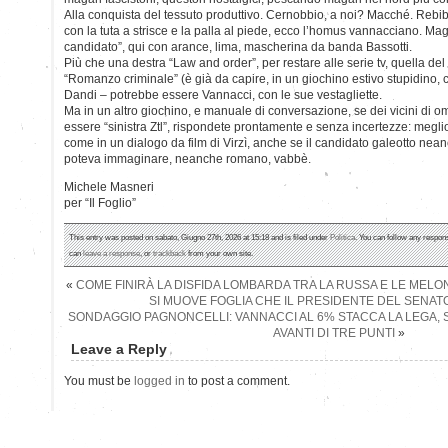
Alla conquista del tessuto produttivo. Cernobbio, a noi? Macché. Rebibb
con la tuta a strisce e la palla al piede, ecco l’homus vannacciano. Mag
candidato”, qui con arance, lima, mascherina da banda Bassotti.
Più che una destra “Law and order”, per restare alle serie tv, quella de
“Romanzo criminale” (è già da capire, in un giochino estivo stupidino, c
Dandi – potrebbe essere Vannacci, con le sue vestagliette.
Ma in un altro giochino, e manuale di conversazione, se dei vicini di 
essere “sinistra Ztl”, rispondete prontamente e senza incertezze: megli
come in un dialogo da film di Virzì, anche se il candidato galeotto ne
poteva immaginare, neanche romano, vabbè.
Michele Masneri
per “Il Foglio”
This entry was posted on sabato, Giugno 27th, 2026 at 15:18 and is filed under
Politica
. You can follow any respons
can
leave a response
, or
trackback
from your own site.
«
COME FINIRÀ LA DISFIDA LOMBARDA TRA LA RUSSA E LE MELO
SI MUOVE FOGLIA CHE IL PRESIDENTE DEL SENAT
SONDAGGIO PAGNONCELLI: VANNACCI AL 6% STACCA LA LEGA, 
AVANTI DI TRE PUNTI
»
Leave a Reply
You must be
logged in
to post a comment.