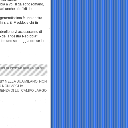
ia a voi. Il galeotto romano,
ari anche con “kit del
l generalissimo è una destra
hi sia Er Freddo, e chi Er
ombrellone vi accuseranno di
o della “destra Rebibbia”,
anche uno sceneggiatore se lo
es to this entry through the
RSS 2.0
feed. You
NI? NELLA SUA MILANO, NON
O NON VOGLIA
SENZA DI LUI CAMPO LARGO