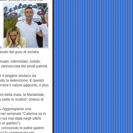
.
no
eudo del guru di sinistra
ato, intervistato, lodato,
vannaccista dei prodi patrioti.
se il peggior sindaco da
uto la detenzione. E questo
rcere il valore aggiunto, il plus
ni della mala, le Mantellate,
salito lo scalino” (inteso di
gna. Aggiungiamo una
 nel seminale “Caterina va in
i sia mai stata negli ultimi
o er gabbio”).
 conosciuto le patrie galere
oni fu condannato per