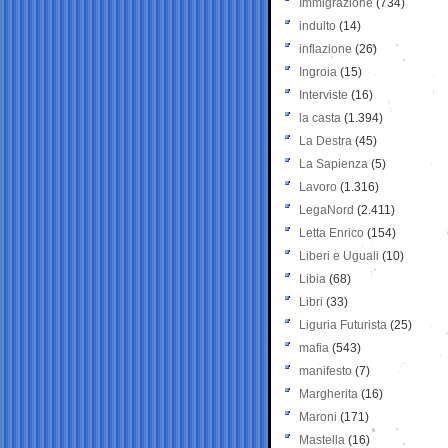
Immigrazione
(734)
indulto
(14)
inflazione
(26)
Ingroia
(15)
Interviste
(16)
la casta
(1.394)
La Destra
(45)
La Sapienza
(5)
Lavoro
(1.316)
LegaNord
(2.411)
Letta Enrico
(154)
Liberi e Uguali
(10)
Libia
(68)
Libri
(33)
Liguria Futurista
(25)
mafia
(543)
manifesto
(7)
Margherita
(16)
Maroni
(171)
Mastella
(16)