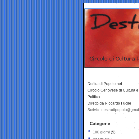
Destra di Popolo.net
Circolo Genovese di Cultura e
Politica
Diretto da Riccardo Fucile
Scrivici: destradipopolo@gma
Categorie
100 giorni
(5)