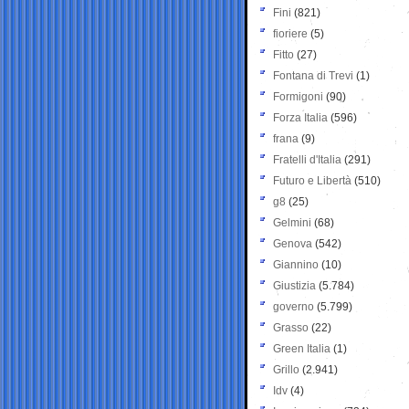
Fini
(821)
fioriere
(5)
Fitto
(27)
Fontana di Trevi
(1)
Formigoni
(90)
Forza Italia
(596)
frana
(9)
Fratelli d'Italia
(291)
Futuro e Libertà
(510)
g8
(25)
Gelmini
(68)
Genova
(542)
Giannino
(10)
Giustizia
(5.784)
governo
(5.799)
Grasso
(22)
Green Italia
(1)
Grillo
(2.941)
Idv
(4)