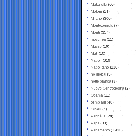
Mattarella
(60)
Meloni
(14)
Milano
(300)
Montezemolo
(7)
Monti
(357)
moschea
(11)
Musso
(10)
Muti
(10)
Napoli
(319)
Napolitano
(220)
no global
(5)
notte bianca
(3)
Nuovo Centrodestra
(2)
Obama
(11)
olimpiadi
(40)
Oliveri
(4)
Pannella
(29)
Papa
(33)
Parlamento
(1.428)