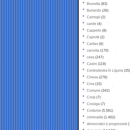
Brunetta
(83)
Burlando
(26)
Camogli
(2)
canile
(4)
Cappello
(8)
Caprotti
(2)
Caritas
(6)
carovita
(170)
casa
(247)
Casini
(119)
Centrodestra in Liguria
(35
Chiesa
(276)
Cina
(10)
Comune
(342)
Coop
(7)
Cossiga
(7)
Costume
(5.581)
criminalità
(1.402)
democratici e progressisti
(