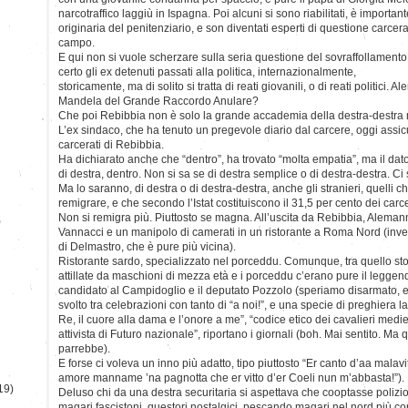
narcotraffico laggiù in Ispagna. Poi alcuni si sono riabilitati, è importan
originaria del penitenziario, e son diventati esperti di questione carcer
campo.
E qui non si vuole scherzare sulla seria questione del sovraffollamen
certo gli ex detenuti passati alla politica, internazionalmente,
storicamente, ma di solito si tratta di reati giovanili, o di reati politic
Mandela del Grande Raccordo Anulare?
Che poi Rebibbia non è solo la grande accademia della destra-destra m
L’ex sindaco, che ha tenuto un pregevole diario dal carcere, oggi assicura
carcerati di Rebibbia.
Ha dichiarato anche che “dentro”, ha trovato “molta empatia”, ma il dato 
di destra, dentro. Non si sa se di destra semplice o di destra-destra. Ci 
Ma lo saranno, di destra o di destra-destra, anche gli stranieri, quelli
remigrare, e che secondo l’Istat costituiscono il 31,5 per cento dei carc
Non si remigra più. Piuttosto se magna. All’uscita da Rebibbia, Alema
)
Vannacci e un manipolo di camerati in un ristorante a Roma Nord (inve
di Delmastro, che è pure più vicina).
Ristorante sardo, specializzato nel porceddu. Comunque, tra quello st
attillate da maschioni di mezza età e i porceddu c’erano pure il leggen
candidato al Campidoglio e il deputato Pozzolo (speriamo disarmato, e n
svolto tra celebrazioni con tanto di “a noi!”, e una specie di preghiera l
Re, il cuore alla dama e l’onore a me”, “codice etico dei cavalieri medi
attivista di Futuro nazionale”, riportano i giornali (boh. Mai sentito. Ma qu
parrebbe).
E forse ci voleva un inno più adatto, tipo piuttosto “Er canto d’aa malavi
amore manname ’na pagnotta che er vitto d’er Coeli nun m’abbasta!”
19)
Deluso chi da una destra securitaria si aspettava che cooptasse poliziotti,
magari fascistoni, questori nostalgici, pescando magari nel nord più co