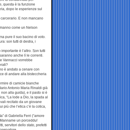
te, questa è la funzione
aria, dopo le esperienze sul
to carcerario. E non mancano
i. Alemanno come un Nelson
a pure il suo bacino di voto.
: son tutti di destra, i
importante è l’altro. Son tutti
saranno anche lì le correnti.
 che Vannacci vorrebbe
erati?
nno è andato a cenare con
ce di andare alla bisteccheria
ormire di camicie bianche
dario Antonio Maria Rinaldi già
on alla guida), e il pasto si è
aica, “La lode a Dio, la spada al
evali recitato da un giovane
i più che l’etica c’è la cotica,
ta” di Gabriella Ferri (“amore
). Manname un porceddu!
 servitori dello stato, prefetti
nservatore.