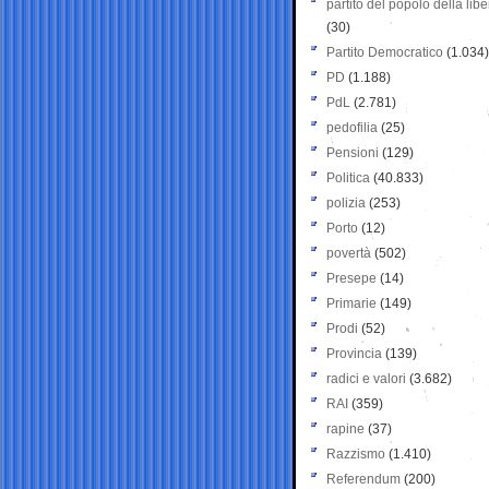
partito del popolo della libe
(30)
Partito Democratico
(1.034)
PD
(1.188)
PdL
(2.781)
pedofilia
(25)
Pensioni
(129)
Politica
(40.833)
polizia
(253)
Porto
(12)
povertà
(502)
Presepe
(14)
Primarie
(149)
Prodi
(52)
Provincia
(139)
radici e valori
(3.682)
RAI
(359)
rapine
(37)
Razzismo
(1.410)
Referendum
(200)