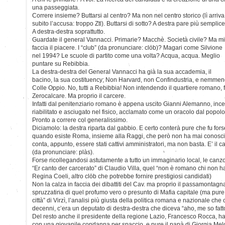
una passeggiata.
Correre insieme? Buttarsi al centro? Ma non nel centro storico (lì arriva
subito l’accusa: troppo Ztl). Buttarsi di sotto? A destra pare più semplice
A destra-destra soprattutto.
Guardate il general Vannacci. Primarie? Macchè. Società civile? Ma mi
faccia il piacere. I “club” (da pronunciare: clöb)? Magari come Silvione
nel 1994? Le scuole di partito come una volta? Acqua, acqua. Meglio
puntare su Rebibbia.
La destra-destra del General Vannacci ha già la sua accademia, il
bacino, la sua costituency; Non Harvard, non Confindustria, e nemme
Colle Oppio. No, tutti a Rebibbia! Non intendendo il quartiere romano, f
Zerocalcare. Ma proprio il carcere.
Infatti dal penitenziario romano è appena uscito Gianni Alemanno, incens
riabilitato e asciugato nel fisico, acclamato come un oracolo dal popolo 
Pronto a correre col generalissimo.
Diciamolo: la destra riparta dal gabbio. E certo conterà pure che fu for
quando esiste Roma, insieme alla Raggi, che però non ha mai conosci
conta, appunto, essere stati cattivi amministratori, ma non basta. E’ il ca
(da pronunciare: plàs).
Forse ricollegandosi astutamente a tutto un immaginario local, le canzo
“Er canto der carcerato” di Claudio Villa, quel “non è romano chi non ha 
Regina Coeli, altro clöb che potrebbe fornire prestigiosi candidati)
Non la calza in faccia dei dibattiti del Cav. ma proprio il passamonta
spruzzatina di quel profumo vero o presunto di Mafia capitale (ma pure
città” di Virzì, l’analisi più giusta della politica romana e nazionale che c
decenni, c’era un deputato di destra-destra che diceva “aho, me so fatt
Del resto anche il presidente della regione Lazio, Francesco Rocca, ha
con una giovanile condanna per spaccio, e pure il papà di Giorgia Mel