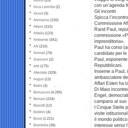
Aborto
(20)
con un’agenda fi
Acca Larentia
(2)
Gli incontri
Alcool
(3)
Spicca l’incontro
Alemanno
(150)
Commissione Affa
Alfano
(315)
Rand Paul, repu
Alitalia
(123)
commissione «Pi
Ambiente
(341)
imprenditoria».
AN
(210)
Paul ha corso (
candidato per le 
Animali
(74)
Paul, esponente d
Arancioni
(2)
Repubblicani.
arte
(175)
Insieme a Paul, 
Attentato
(329)
ambasciatore deg
Auguri
(13)
Affari Esteri ha 
Batini
(3)
Di Maio incontre
Berlusconi
(4.295)
Engel, democrati
Bersani
(234)
campano al suo a
Biasotti
(12)
I Cinque Stelle 
Boldrini
(4)
visite istituziona
Bossi
(1.221)
il mondo politic
interesse verso l
Brambilla
(38)