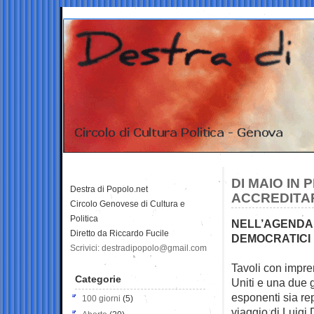
DI MAIO IN
Destra di Popolo.net
ACCREDITA
Circolo Genovese di Cultura e
Politica
NELL’AGENDA 
Diretto da Riccardo Fucile
DEMOCRATICI
Scrivici: destradipopolo@gmail.com
Tavoli con impren
Categorie
Uniti e una
due g
esponenti sia rep
100 giorni
(5)
viaggio di Luigi