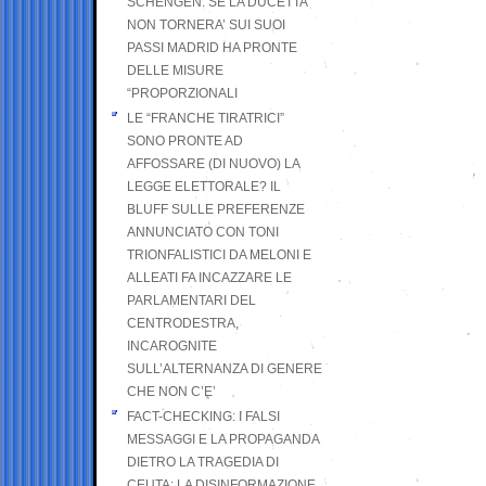
SCHENGEN. SE LA DUCETTA
NON TORNERA’ SUI SUOI
PASSI MADRID HA PRONTE
DELLE MISURE
“PROPORZIONALI
LE “FRANCHE TIRATRICI”
SONO PRONTE AD
AFFOSSARE (DI NUOVO) LA
LEGGE ELETTORALE? IL
BLUFF SULLE PREFERENZE
ANNUNCIATO CON TONI
TRIONFALISTICI DA MELONI E
ALLEATI FA INCAZZARE LE
PARLAMENTARI DEL
CENTRODESTRA,
INCAROGNITE
SULL’ALTERNANZA DI GENERE
CHE NON C’E’
FACT-CHECKING: I FALSI
MESSAGGI E LA PROPAGANDA
DIETRO LA TRAGEDIA DI
CEUTA: LA DISINFORMAZIONE