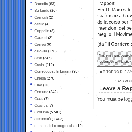
I rapporti
Brunetta
(83)
Per Di Maio si tr
Burlando
(26)
Giappone a breve 
Camogli
(2)
della corsa per
canile
(4)
intenzioni dei pe
Cappello
(8)
meglio il Movimen
Caprotti
(2)
(da
“il Corriere 
Caritas
(6)
carovita
(170)
This entry was posted 
casa
(247)
responses to this entr
Casini
(119)
Centrodestra in Liguria
(35)
«
RITORNO DI FIAM
Chiesa
(276)
CASAPOUN
Cina
(10)
Leave a Rep
Comune
(342)
You must be
log
Coop
(7)
Cossiga
(7)
Costume
(5.581)
criminalità
(1.402)
democratici e progressisti
(19)