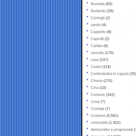
Brunetta
(83)
Burlando
(26)
Camogli
(2)
canile
(4)
Cappello
(8)
Caprotti
(2)
Caritas
(6)
carovita
(170)
casa
(247)
Casini
(119)
Centrodestra in Liguria
(35
Chiesa
(276)
Cina
(10)
Comune
(342)
Coop
(7)
Cossiga
(7)
Costume
(5.581)
criminalità
(1.402)
democratici e progressisti
(