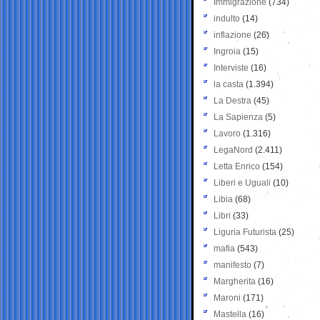
Immigrazione
(734)
indulto
(14)
inflazione
(26)
Ingroia
(15)
Interviste
(16)
la casta
(1.394)
La Destra
(45)
La Sapienza
(5)
Lavoro
(1.316)
LegaNord
(2.411)
Letta Enrico
(154)
Liberi e Uguali
(10)
Libia
(68)
Libri
(33)
Liguria Futurista
(25)
mafia
(543)
manifesto
(7)
Margherita
(16)
Maroni
(171)
Mastella
(16)