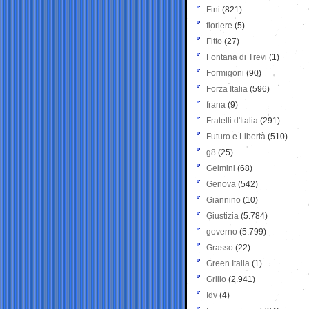
Fini
(821)
fioriere
(5)
Fitto
(27)
Fontana di Trevi
(1)
Formigoni
(90)
Forza Italia
(596)
frana
(9)
Fratelli d'Italia
(291)
Futuro e Libertà
(510)
g8
(25)
Gelmini
(68)
Genova
(542)
Giannino
(10)
Giustizia
(5.784)
governo
(5.799)
Grasso
(22)
Green Italia
(1)
Grillo
(2.941)
Idv
(4)