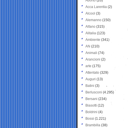
Aborto
(20)
Acca Larentia
(2)
Alcool
(3)
Alemanno
(150)
Alfano
(315)
Alitalia
(123)
Ambiente
(341)
AN
(210)
Animali
(74)
Arancioni
(2)
arte
(175)
Attentato
(329)
Auguri
(13)
Batini
(3)
Berlusconi
(4.295)
Bersani
(234)
Biasotti
(12)
Boldrini
(4)
Bossi
(1.221)
Brambilla
(38)