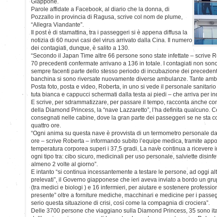
Giappone.
Parole affidate a Facebook, al diario che la donna, di
Pozzallo in provincia di Ragusa, scrive col nom de plume,
“Allegra Viandante”.
Il post è di stamattina, tra i passeggeri si è appena diffusa la
notizia di 60 nuovi casi del virus arrivato dalla Cina. Il numero
dei contagiati, dunque, è salito a 130.
“Secondo il Japan Time altre 66 persone sono state infettate – scrive 
70 precedenti confermate arrivano a 136 in totale. I contagiati non s
sempre facenti parte dello stesso periodo di incubazione dei precedenti
banchina si sono riversate nuovamente diverse ambulanze. Tante amb
Posta foto, posta e video, Roberta, in uno si vede il personale sanitari
tuta bianca e cappucci schermati dalla testa ai piedi – che arriva per ind
E scrive, per sdrammatizzare, per passare il tempo, racconta anche co
della Diamond Princess, la “nave Lazzaretto”, l’ha definita qualcuno. Co
consegnati nelle cabine, dove la gran parte dei passeggeri se ne sta con
quattro ore.
“Ogni anima su questa nave è provvista di un termometro personale da 
ore – scrive Roberta – informando subito l’equipe medica, tramite appo
temperatura corporea superi i 37,5 gradi. La nave continua a ricevere in
ogni tipo tra: cibo sicuro, medicinali per uso personale, salviette disin
almeno 2 volte al giorno”.
E intanto “si continua incessantemente a testare le persone, ad oggi al
prelevati”, il Governo giapponese che ieri aveva inviato a bordo un gru
(tra medici e biologi ) e 16 infermieri, per aiutare e sostenere profess
presente” oltre a forniture mediche, macchinari e medicine per i passe
serio questa situazione di crisi, così come la compagnia di crociera”.
Delle 3700 persone che viaggiano sulla Diamond Princess, 35 sono ital