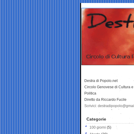
Destra di Popolo.net
Circolo Genovese di Cultura e
Politica
Diretto da Riccardo Fucile
Scrivici: destradipopolo@gma
Categorie
100 giorni
(5)