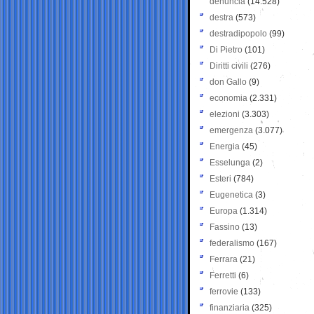
denuncia
(14.528)
destra
(573)
destradipopolo
(99)
Di Pietro
(101)
Diritti civili
(276)
don Gallo
(9)
economia
(2.331)
elezioni
(3.303)
emergenza
(3.077)
Energia
(45)
Esselunga
(2)
Esteri
(784)
Eugenetica
(3)
Europa
(1.314)
Fassino
(13)
federalismo
(167)
Ferrara
(21)
Ferretti
(6)
ferrovie
(133)
finanziaria
(325)