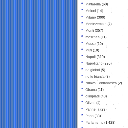
Mattarella
(60)
Meloni
(14)
Milano
(300)
Montezemolo
(7)
Monti
(357)
moschea
(11)
Musso
(10)
Muti
(10)
Napoli
(319)
Napolitano
(220)
no global
(5)
notte bianca
(3)
Nuovo Centrodestra
(2)
Obama
(11)
olimpiadi
(40)
Oliveri
(4)
Pannella
(29)
Papa
(33)
Parlamento
(1.428)