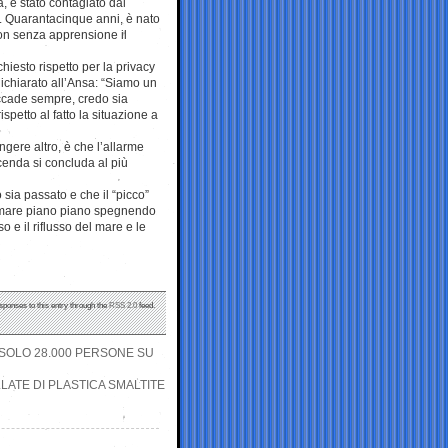
, è stato contagiato dal
. Quarantacinque anni, è nato
non senza apprensione il
hiesto rispetto per la privacy
 dichiarato all’Ansa: “Siamo un
accade sempre, credo sia
spetto al fatto la situazione a
ere altro, è che l’allarme
cenda si concluda al più
sia passato e che il “picco”
scemare piano piano spegnendo
o e il riflusso del mare e le
sponses to this entry through the
RSS 2.0
feed.
 SOLO 28.000 PERSONE SU
ELLATE DI PLASTICA SMALTITE