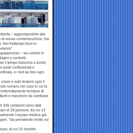
Roberta – aggiungendole alle
ono di nuova contaminazione, ma
. Nel frattempo fuori in
ulanze”.
o giapponese – sei uomini in
agini e controlli.
me il tempo trascorra a bordo
i pasti confezionati e
finata, e i test da fare ogni
usare e auto testarsi ogni 4
sito numero nel caso in cui la
interrottamente forniture di
fettanti e maschere da cambiare
tri 336 campioni sono stati
ppo di 28 persone, tra cui 14
ionalmente l’equipe medica già
ggeri, “sta prendendo molto sul
iani, di cui 25 membri