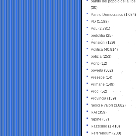
partito del popolo della libe
(30)
Partito Democratico
(1.034)
PD
(1.188)
PdL
(2.781)
pedofilia
(25)
Pensioni
(129)
Politica
(40.814)
polizia
(253)
Porto
(12)
povertà
(502)
Presepe
(14)
Primarie
(149)
Prodi
(52)
Provincia
(139)
radici e valori
(3.682)
RAI
(359)
rapine
(37)
Razzismo
(1.410)
Referendum
(200)