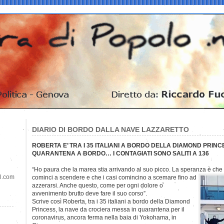
DIARIO DI BORDO DALLA NAVE LAZZARETTO
ROBERTA E’ TRA I 35 ITALIANI A BORDO DELLA DIAMOND PRIN
QUARANTENA A BORDO… I CONTAGIATI SONO SALITI A 136
“Ho paura che la marea stia arrivando al suo picco. La speranza è che
il.com
cominci a scendere e che i casi comincino a scemare fino ad
azzerarsi. Anche questo, come per ogni dolore o
avvenimento brutto deve fare il suo corso”.
Scrive così Roberta, tra i 35 italiani a bordo della Diamond
Princess, la nave da crociera messa in quarantena per il
coronavirus, ancora ferma nella baia di Yokohama, in