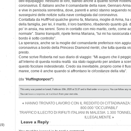
dell’equipaggio: nessuno di loro, stando anche a quanto scrive Roberta
coronavirus. È italiano anche il comandante della nave, Gennaro Arma
e vive in penisola sorrentina, dove, parenti e amici stanno seguendo 
susseguirsi delle notizie sulla nave contagiata dal coronavirus.
Contattata da HuffPost qualche giorno fa, Mariana, moglie di Arma, ha c
della famiglia, per lei, il marito, il loro bambino, ribadendo quanto già
po’ in ansia, ma sereni. Sono in contatto con mio marito, certo, come 
normale”. Siamo tranquilli, ripete ferma Mariana, “lui mi ha rassicurata ri
bordo è sotto controllo”.
La speranza, anche se la moglie del comandante preferisce non aggiung
coronavirus a bordo della Princess Diamond rientri, che tutta questa vi
presto.
Come scrive Roberta nel suo diario di viaggio: “Mi auguro che il peggio 
all’interno di questa nostra realtà sia stato raggiunto per andare a 
questo focolare indesiderato. Credo sia inevitabile, proprio come il fluss
)
maree, come è anche quando si affrontano le circostanze della vita”.
(da “
Huffingtonpost”
)
This entry was posted on lunedì, Febbraio 10th, 2020 at 21:37 and is filed under
emergenza
. You can follow any re
You can
leave a response
, or
trackback
from your own site.
«
HANNO TROVATO LAVORO CON IL REDDITO DI CITTADINANZA
800.000 “OCCUPABILI”
TRAFFICO ILLECITO DI RIFIUTI ITALIANI IN MALESIA: 1.300 TONN
ILLEGALMENTE
»
Leave a Reply
19)