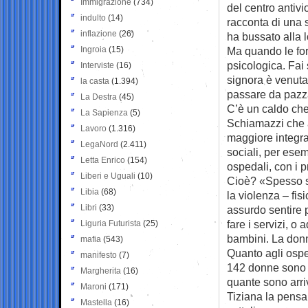
Immigrazione
(734)
del centro antiv
indulto
(14)
racconta di una s
inflazione
(26)
ha bussato alla l
Ingroia
(15)
Ma quando le for
psicologica. Fai
Interviste
(16)
signora è venuta
la casta
(1.394)
passare da pazza.
La Destra
(45)
C’è un caldo che
La Sapienza
(5)
Schiamazzi che a
Lavoro
(1.316)
maggiore integraz
LegaNord
(2.411)
sociali, per ese
Letta Enrico
(154)
ospedali, con i 
Liberi e Uguali
(10)
Cioè? «Spesso si 
Libia
(68)
la violenza – fis
Libri
(33)
assurdo sentire p
fare i servizi, o 
Liguria Futurista
(25)
bambini. La donna
mafia
(543)
Quanto agli ospe
manifesto
(7)
142 donne sono st
Margherita
(16)
quante sono arri
Maroni
(171)
Tiziana la pensa
Mastella
(16)