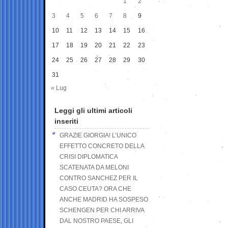
1
2
3
4
5
6
7
8
9
10
11
12
13
14
15
16
17
18
19
20
21
22
23
24
25
26
27
28
29
30
31
« Lug
Leggi gli ultimi articoli
inseriti
GRAZIE GIORGIA! L’UNICO
EFFETTO CONCRETO DELLA
CRISI DIPLOMATICA
SCATENATA DA MELONI
CONTRO SANCHEZ PER IL
CASO CEUTA? ORA CHE
ANCHE MADRID HA SOSPESO
SCHENGEN PER CHI ARRIVA
DAL NOSTRO PAESE, GLI