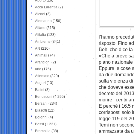
Aborto
(20)
Acca Larentia
(2)
Alcool
(3)
Alemanno
(150)
Alfano
(315)
Alitalia
(123)
l’hanno precedut
Ambiente
(341)
risposto. Fino ad
AN
(210)
Beh, che dice la
«Che a breve sar
Animali
(74)
piano nazionale 
Arancioni
(2)
Eppure le cose s
arte
(175)
da due domande f
Attentato
(329)
sulla violenza di
Auguri
(13)
che doveva esser
Batini
(3)
decreto del 2013 
Berlusconi
(4.295)
morire i centri a
Bersani
(234)
E perchè i 16,5 mi
Biasotti
(12)
corrisposti solo 
Boldrini
(4)
legge 119 del 20
Bossi
(1.221)
Temi non seconda
ammazzata da u
Brambilla
(38)