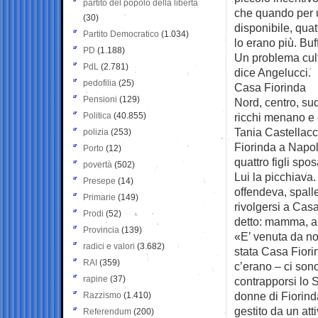
partito del popolo della libertà
che quando per 
(30)
disponibile, quat
Partito Democratico
(1.034)
lo erano più. Buf
PD
(1.188)
Un problema cul
PdL
(2.781)
dice Angelucci.
pedofilia
(25)
Casa Fiorinda
Pensioni
(129)
Nord, centro, sud
Politica
(40.855)
ricchi menano e 
Tania Castellacc
polizia
(253)
Fiorinda a Napoli
Porto
(12)
quattro figli spo
povertà
(502)
Lui la picchiava.
Presepe
(14)
offendeva, spalle
Primarie
(149)
rivolgersi a Casa
Prodi
(52)
detto: mamma, a
Provincia
(139)
«E’ venuta da noi
radici e valori
(3.682)
stata Casa Fiorin
RAI
(359)
c’erano – ci son
rapine
(37)
contrapporsi lo 
donne di Fiorinda
Razzismo
(1.410)
gestito da un atti
Referendum
(200)