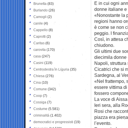
E in cui ogni ann
Brunetta
(83)
donne italiane e 
Burlando
(26)
«Nonostante la p
Camogli
(2)
regioni hanno org
canile
(4)
è come se non ci
Cappello
(8)
peggio. I finanzi
Caprotti
(2)
Così, in attesa 
Caritas
(6)
chiudono.
carovita
(170)
Gli ultimi due s
casa
(247)
diecimila donne e
Napoli, struttura
Casini
(119)
Cicatrici che si 
Centrodestra in Liguria
(35)
Sardegna, al Ve
Chiesa
(276)
«Nel frattempo, s
Cina
(10)
essere vittima d
Comune
(342)
fossero componen
Coop
(7)
La voce di Aissa
Cossiga
(7)
Ieri sera, alla 
Costume
(5.581)
Rosi che raccon
criminalità
(1.402)
piazza era piena.
democratici e progressisti
(19)
l’evento.