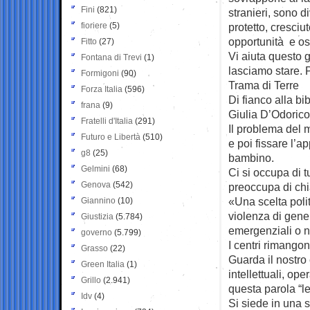
Fini
(821)
stranieri, sono d
fioriere
(5)
protetto, cresciu
opportunità e osp
Fitto
(27)
Vi aiuta questo g
Fontana di Trevi
(1)
lasciamo stare. 
Formigoni
(90)
Trama di Terre
Forza Italia
(596)
Di fianco alla bib
frana
(9)
Giulia D’Odorico
Fratelli d'Italia
(291)
Il problema del 
Futuro e Libertà
(510)
e poi fissare l’
g8
(25)
bambino.
Gelmini
(68)
Ci si occupa di t
Genova
(542)
preoccupa di chia
«Una scelta poli
Giannino
(10)
violenza di gener
Giustizia
(5.784)
emergenziali o n
governo
(5.799)
I centri rimango
Grasso
(22)
Guarda il nostro c
Green Italia
(1)
intellettuali, op
Grillo
(2.941)
questa parola “l
Idv
(4)
Si siede in una 