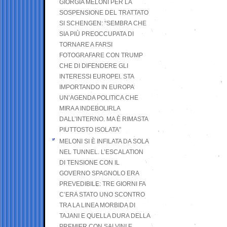
GIORGIA MELONI PER LA
SOSPENSIONE DEL TRATTATO
SI SCHENGEN: “SEMBRA CHE
SIA PIÙ PREOCCUPATA DI
TORNARE A FARSI
FOTOGRAFARE CON TRUMP
CHE DI DIFENDERE GLI
INTERESSI EUROPEI. STA
IMPORTANDO IN EUROPA
UN’AGENDA POLITICA CHE
MIRA A INDEBOLIRLA
DALL’INTERNO. MA È RIMASTA
PIUTTOSTO ISOLATA”
MELONI SI È INFILATA DA SOLA
NEL TUNNEL. L’ESCALATION
DI TENSIONE CON IL
GOVERNO SPAGNOLO ERA
PREVEDIBILE: TRE GIORNI FA
C’ERA STATO UNO SCONTRO
TRA LA LINEA MORBIDA DI
TAJANI E QUELLA DURA DELLA
PREMIER CON SALVINI E