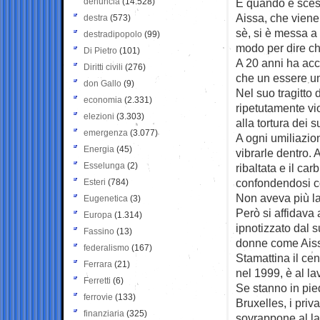
denuncia
(14.528)
E quando è scesa
Aissa, che viene 
destra
(573)
sè, si è messa a 
destradipopolo
(99)
modo per dire che
Di Pietro
(101)
A 20 anni ha accu
Diritti civili
(276)
che un essere u
don Gallo
(9)
Nel suo tragitto 
economia
(2.331)
ripetutamente vio
elezioni
(3.303)
alla tortura dei 
emergenza
(3.077)
A ogni umiliazio
Energia
(45)
vibrarle dentro. 
Esselunga
(2)
ribaltata e il ca
confondendosi co
Esteri
(784)
Non aveva più la
Eugenetica
(3)
Però si affidava 
Europa
(1.314)
ipnotizzato dal s
Fassino
(13)
donne come Aissa 
federalismo
(167)
Stamattina il ce
Ferrara
(21)
nel 1999, è al la
Ferretti
(6)
Se stanno in pie
ferrovie
(133)
Bruxelles, i priv
finanziaria
(325)
sovrappone al la