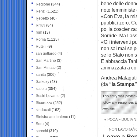
bene delle donne 
Regione
(344)
note femministe
Renzi
(1.521)
«Con Eva, la mia
Repetto
(46)
pubblici zero. Ce
Rifiuti
(84)
po’ la coscienza
rom
(13)
Sorride. Ma l’ass
Roma
(1.125)
«Gli interventi 
Rutelli
(9)
non sai mai se p
san gottardo
(4)
se lo Stato non 
San Martino
(3)
E abbraccia Tani
ammazzata a colp
San Miniato
(2)
sanità
(306)
Andrea Malaguti
Sarkozy
(43)
(da
“la Stampa”
scuola
(354)
Sestri Levante
(2)
This entry was posted o
Sicurezza
(452)
follow any responses to
own site.
sindacati
(162)
Sinistra arcobaleno
(11)
«
POCA FIDUCIA N
Soru
(4)
NON LAVORANO 
sprechi
(319)
Leave a Rep