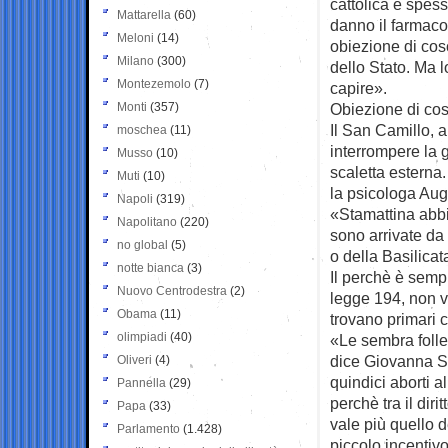
cattolica e spes
Mattarella
(60)
danno il farmaco
Meloni
(14)
obiezione di cos
Milano
(300)
dello Stato. Ma 
Montezemolo
(7)
capire».
Monti
(357)
Obiezione di co
Il San Camillo, a
moschea
(11)
interrompere la 
Musso
(10)
scaletta esterna
Muti
(10)
la psicologa Aug
Napoli
(319)
«Stamattina abbi
Napolitano
(220)
sono arrivate da
no global
(5)
o della Basilicat
notte bianca
(3)
Il perchè è sempl
Nuovo Centrodestra
(2)
legge 194, non v
Obama
(11)
trovano primari 
olimpiadi
(40)
«Le sembra folle?
dice Giovanna Sc
Oliveri
(4)
quindici aborti 
Pannella
(29)
perchè tra il dir
Papa
(33)
vale più quello 
Parlamento
(1.428)
piccolo incentivo