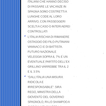
ITALIANI CHE HANNO DECISO
DI PASSARE LE VACANZE IN
SPAGNA SONO COSTRETTI A
LUNGHE CODE AL LORO
ARRIVO, CON PASSEGGERI
SCELTI A CASO O INTERI AEREI
CONTROLLATI
L’ITALIA RISCHIA DI RIMANERE
OSTAGGIO DEI FILO-PUTINIANI
VANNACCI E DI BATTISTA.
FUTURO NAZIONALE
VELEGGIA SOPRA IL 7% E UN
EVENTUALE PARTITO DELL’EX
GRILLINO VARREBBE TRA IL 2
E IL 3.5%
“DALL’ITALIA UNA MISURA
RIDICOLA E
IRRESPONSABILE”: SIRA
REGO, MINISTRA DELLA
GIOVENTÙ DEL GOVERNO
SPAGNOLO, FA LO SHAMPOO A