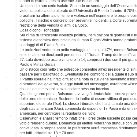
leader di estrema destra uscente Jair Bolsonaro.
Un episodio non certo isolato. Secondo un sondaggio dell’Osservatorio
violenza politica ed elettorale dell’Università di Rio de Janeiro, il 70% 
brasiliani ha affermato di temere violenze nell’esprimere le proprie opi
politiche. Il rischio è concreto: per prevenire incidenti, la Corte supre
restrizione della vendita di armi da fuoco.
Cosa dicono i sondaggi
Sul clima di «crescente violenza politica, intimidazioni di giornalisti e te
sistema elettorale» denunciato da Human Rights Watch hanno probabilme
sondaggi di di Exame/Ideia.
Le proiezioni vedono un netto vantaggio di Lula, al 47%, mentre Bolson
sotto di almeno dieci punti percentuali. Il “Donald Trump dei tropici” sa
27. Lula dovrebbe uscire vincitore in 14, compresi i due con il più gran
Paolo e Minas Gerais.
Un distacco così netto che potrebbe consentire all’ex presidente di sini
passare per il ballottaggio. Eventualità nei confronti della quale il suo 
Il Partito liberale ha infatti diffuso una nota in cui viene paventato il risc
dipendenti del governo, si legge infatti nel messaggio, avrebbero «l’as
risultati delle elezioni senza lasciare nessuna traccia».
Qualche giorno prima, Bolsonaro aveva già denunciato – senza prove – i
delle urne elettroniche. Sostenendo inoltre di essere vittima di persec
superiore elettorale (Tse). Lo stesso tribunale che ha chiamato una d
degli stati americani (Oas), composta da esperti di 17 Paesi e da enti 
americani, per certificare la regolarità del voto.
Osservatori e analisti temono infatti che il presidente uscente possa cerc
voto o renderlo dubbio. Domenica gli elettori voteranno dunque con urn
convalidata la propria scelta, la preferenza verrà trasmessa direttamente
per tutti i cittadini tra 18 e 70 anni.