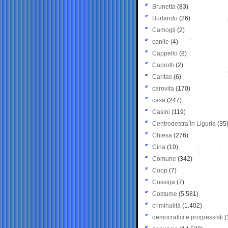
Brunetta
(83)
Burlando
(26)
Camogli
(2)
canile
(4)
Cappello
(8)
Caprotti
(2)
Caritas
(6)
carovita
(170)
casa
(247)
Casini
(119)
Centrodestra in Liguria
(35
Chiesa
(276)
Cina
(10)
Comune
(342)
Coop
(7)
Cossiga
(7)
Costume
(5.581)
criminalità
(1.402)
democratici e progressisti
(