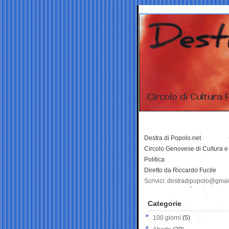
Destra di Popolo.net
Circolo Genovese di Cultura e
Politica
Diretto da Riccardo Fucile
Scrivici: destradipopolo@gma
Categorie
100 giorni
(5)