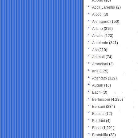
Aborto
(20)
Acca Larentia
(2)
Alcool
(3)
Alemanno
(150)
Alfano
(315)
Alitalia
(123)
Ambiente
(341)
AN
(210)
Animali
(74)
Arancioni
(2)
arte
(175)
Attentato
(329)
Auguri
(13)
Batini
(3)
Berlusconi
(4.295)
Bersani
(234)
Biasotti
(12)
Boldrini
(4)
Bossi
(1.221)
Brambilla
(38)