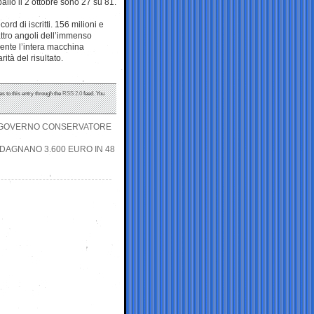
palio il 2 ottobre sono 27 su 81.
cord di iscritti. 156 milioni e
uattro angoli dell’immenso
mente l’intera macchina
ità del risultato.
s to this entry through the
RSS 2.0
feed. You
IL GOVERNO CONSERVATORE
ADAGNANO 3.600 EURO IN 48