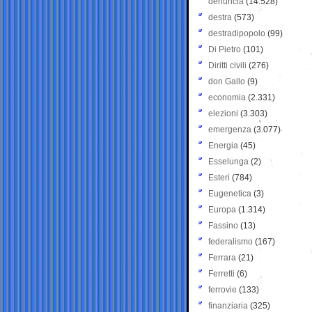
denuncia
(14.528)
destra
(573)
destradipopolo
(99)
Di Pietro
(101)
Diritti civili
(276)
don Gallo
(9)
economia
(2.331)
elezioni
(3.303)
emergenza
(3.077)
Energia
(45)
Esselunga
(2)
Esteri
(784)
Eugenetica
(3)
Europa
(1.314)
Fassino
(13)
federalismo
(167)
Ferrara
(21)
Ferretti
(6)
ferrovie
(133)
finanziaria
(325)