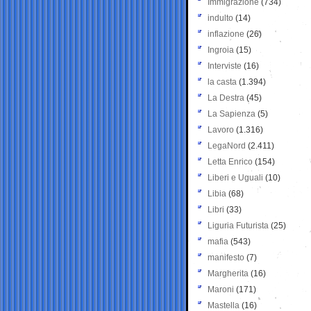
Immigrazione
(734)
indulto
(14)
inflazione
(26)
Ingroia
(15)
Interviste
(16)
la casta
(1.394)
La Destra
(45)
La Sapienza
(5)
Lavoro
(1.316)
LegaNord
(2.411)
Letta Enrico
(154)
Liberi e Uguali
(10)
Libia
(68)
Libri
(33)
Liguria Futurista
(25)
mafia
(543)
manifesto
(7)
Margherita
(16)
Maroni
(171)
Mastella
(16)