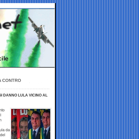
LA CONTRO
GI DANNO LULA VICINO AL
nto
l
n
Lula da
 del