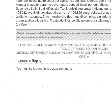
Il Senato invece ha tre seggi per ciascuno degli Stati federati: quelli in 
A questi si aggiungeranno governatori, deputati locali per ogni Stato.
Secondo gli ultimi dati diffusi dal Tse, i registri aggiornati indicano un re
454 011 aventi diritto, attesi alle urne nei 496.856 seggi collocati ai q
territorio nazionale. Cifre monstre che rischiano di complicare ulterior
organizzativa e logistica. Prestando il fianco alle polemiche sulla regolar
(da Open)
This entry was posted on sabato, Ottobre 1st, 2022 at 20:58 and is filed under
Politica
. You can follow any response
can
leave a response
, or
trackback
from your own site.
«
LA RIVOLTA DEL REGNO UNITO CONTRO I RINCARI MENTRE 
TAGLIA LE TASSE SOLO AI RICCHI
MEDICI A GETTONE ARRUOLATI IN CHAT SENZA CONTROLLI: “GU
ORE”
»
Leave a Reply
You must be
logged in
to post a comment.