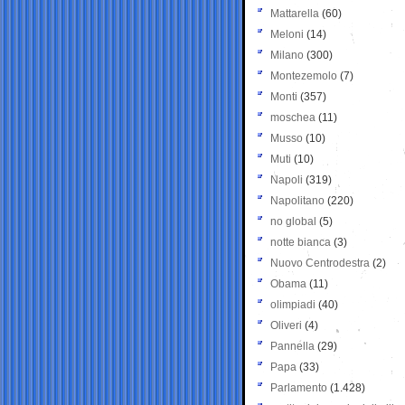
Mattarella
(60)
Meloni
(14)
Milano
(300)
Montezemolo
(7)
Monti
(357)
moschea
(11)
Musso
(10)
Muti
(10)
Napoli
(319)
Napolitano
(220)
no global
(5)
notte bianca
(3)
Nuovo Centrodestra
(2)
Obama
(11)
olimpiadi
(40)
Oliveri
(4)
Pannella
(29)
Papa
(33)
Parlamento
(1.428)