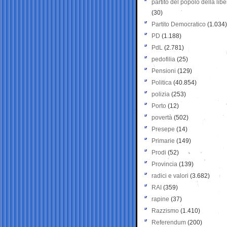
partito del popolo della libe
(30)
Partito Democratico
(1.034)
PD
(1.188)
PdL
(2.781)
pedofilia
(25)
Pensioni
(129)
Politica
(40.854)
polizia
(253)
Porto
(12)
povertà
(502)
Presepe
(14)
Primarie
(149)
Prodi
(52)
Provincia
(139)
radici e valori
(3.682)
RAI
(359)
rapine
(37)
Razzismo
(1.410)
Referendum
(200)