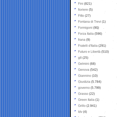
Fini
(821)
fioriere
(5)
Fitto
(27)
Fontana di Trevi
(1)
Formigoni
(90)
Forza Italia
(596)
frana
(9)
Fratelli d'Italia
(291)
Futuro e Libertà
(510)
g8
(25)
Gelmini
(68)
Genova
(542)
Giannino
(10)
Giustizia
(5.784)
governo
(5.799)
Grasso
(22)
Green Italia
(1)
Grillo
(2.941)
Idv
(4)