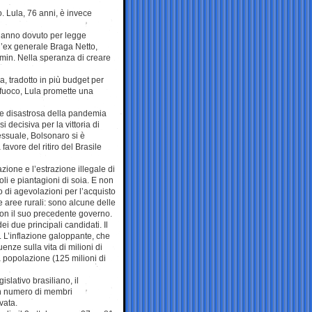
. Lula, 76 anni, è invece
 hanno dovuto per legge
l’ex generale Braga Netto,
min. Nella speranza di creare
, tradotto in più budget per
a fuoco, Lula promette una
one disastrosa della pandemia
 decisiva per la vittoria di
essuale, Bolsonaro si è
avore del ritiro del Brasile
zione e l’estrazione illegale di
li e piantagioni di soia. E non
o di agevolazioni per l’acquisto
le aree rurali: sono alcune delle
 con il suo precedente governo.
i due principali candidati. Il
i. L’inflazione galoppante, che
nze sulla vita di milioni di
la popolazione (125 milioni di
islativo brasiliano, il
n numero di membri
vata.