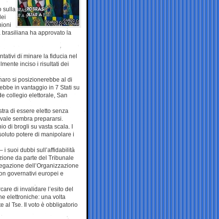
 sulla
dei
nioni
ma brasiliana ha approvato la
ntativi di minare la fiducia nel
nte inciso i risultati dei
aro si posizionerebbe al di
rebbe in vantaggio in 7 Stati su
de collegio elettorale, San
stra di essere eletto senza
rivale sembra prepararsi.
hio di brogli su vasta scala. I
soluto potere di manipolare i
 suoi dubbi sull’affidabilità
uzione da parte del Tribunale
elegazione dell’Organizzazione
non governativi europei e
are di invalidare l’esito del
e elettroniche: una volta
 al Tse. Il voto è obbligatorio