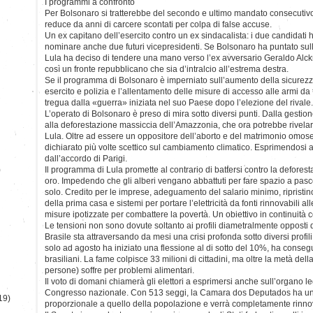
I programmi a confronto
Per Bolsonaro si tratterebbe del secondo e ultimo mandato consecutivo
reduce da anni di carcere scontati per colpa di false accuse.
Un ex capitano dell’esercito contro un ex sindacalista: i due candidati
nominare anche due futuri vicepresidenti. Se Bolsonaro ha puntato sul
Lula ha deciso di tendere una mano verso l’ex avversario Geraldo Alck
così un fronte repubblicano che sia d’intralcio all’estrema destra.
Se il programma di Bolsonaro è imperniato sull’aumento della sicurezza
esercito e polizia e l’allentamento delle misure di accesso alle armi d
tregua dalla «guerra» iniziata nel suo Paese dopo l’elezione del rivale.
L’operato di Bolsonaro è preso di mira sotto diversi punti. Dalla gesti
alla deforestazione massiccia dell’Amazzonia, che ora potrebbe rivelarsi
Lula. Oltre ad essere un oppositore dell’aborto e del matrimonio omos
dichiarato più volte scettico sul cambiamento climatico. Esprimendosi a f
dall’accordo di Parigi.
)
Il programma di Lula promette al contrario di battersi contro la deforesta
oro. Impedendo che gli alberi vengano abbattuti per fare spazio a pasco
solo. Credito per le imprese, adeguamento del salario minimo, ripristin
della prima casa e sistemi per portare l’elettricità da fonti rinnovabili al
misure ipotizzate per combattere la povertà. Un obiettivo in continuità
Le tensioni non sono dovute soltanto ai profili diametralmente opposti de
Brasile sta attraversando da mesi una crisi profonda sotto diversi profil
solo ad agosto ha iniziato una flessione al di sotto del 10%, ha consegue
brasiliani. La fame colpisce 33 milioni di cittadini, ma oltre la metà del
persone) soffre per problemi alimentari.
Il voto di domani chiamerà gli elettori a esprimersi anche sull’organo leg
Congresso nazionale. Con 513 seggi, la Camara dos Deputados ha u
19)
proporzionale a quello della popolazione e verrà completamente rinno