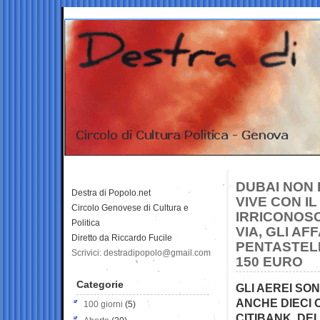
DUBAI NON 
Destra di Popolo.net
VIVE CON I
Circolo Genovese di Cultura e
IRRICONOSC
Politica
VIA, GLI AF
Diretto da Riccardo Fucile
PENTASTEL
Scrivici: destradipopolo@gmail.com
150 EURO
Categorie
GLI AEREI SO
ANCHE DIECI 
100 giorni
(5)
CITIBANK, DE