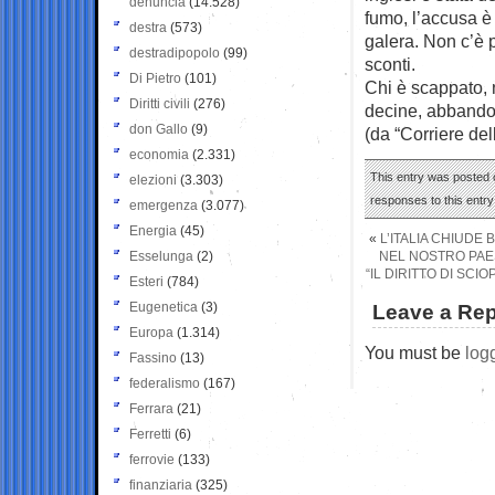
denuncia
(14.528)
fumo, l’accusa è 
destra
(573)
galera. Non c’è 
destradipopolo
(99)
sconti.
Di Pietro
(101)
Chi è scappato, 
Diritti civili
(276)
decine, abbandon
don Gallo
(9)
(da “Corriere del
economia
(2.331)
This entry was posted 
elezioni
(3.303)
responses to this entr
emergenza
(3.077)
Energia
(45)
«
L’ITALIA CHIUDE
Esselunga
(2)
NEL NOSTRO PAES
“IL DIRITTO DI SCI
Esteri
(784)
Eugenetica
(3)
Leave a Rep
Europa
(1.314)
You must be
log
Fassino
(13)
federalismo
(167)
Ferrara
(21)
Ferretti
(6)
ferrovie
(133)
finanziaria
(325)