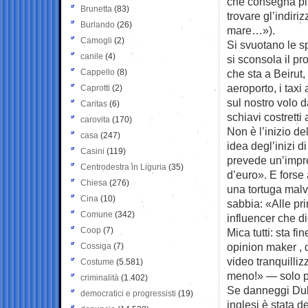
che consegna piz
Brunetta
(83)
trovare gl’indir
Burlando
(26)
mare…»).
Camogli
(2)
Si svuotano le s
canile
(4)
si sconsola il pr
Cappello
(8)
che sta a Beirut,
aeroporto, i taxi
Caprotti
(2)
sul nostro volo d
Caritas
(6)
schiavi costretti 
carovita
(170)
Non è l’inizio del
casa
(247)
idea degl’inizi 
Casini
(119)
prevede un’impren
Centrodestra in Liguria
(35)
d’euro». E forse 
Chiesa
(276)
una tortuga malvi
Cina
(10)
sabbia: «Alle pri
Comune
(342)
influencer che 
Coop
(7)
Mica tutti: sta f
opinion maker , 
Cossiga
(7)
video tranquilli
Costume
(5.581)
meno!» — solo pe
criminalità
(1.402)
Se danneggi Duba
democratici e progressisti
(19)
inglesi è stata d