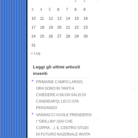
1
2
3
4
5
6
7
8
9
10
11
12
13
14
15
16
17
18
19
20
21
22
23
24
25
26
27
28
29
30
31
« Lug
Leggi gli ultimi articoli
inseriti
PRIMARIE CAMPO LARGO,
ORA SONO IN TANTI A
CHIEDERE A SILVIA SALIS DI
CANDIDARSI: LEI CI STA
PENSANDO
VANNACCI VUOLE PRENDERSI
I “GRILLINI” (SAI CHE
COPPIA…). IL CENTRO STUDI
DI FUTURO NAZIONALE INVITA