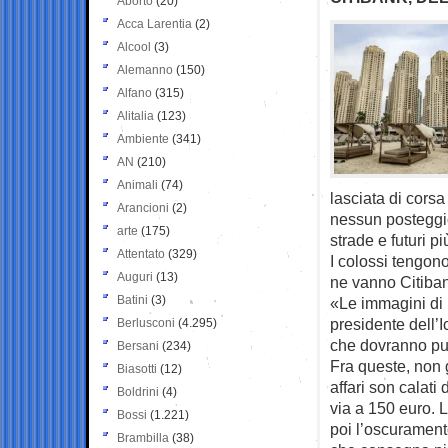
Aborto
(20)
Acca Larentia
(2)
Alcool
(3)
Alemanno
(150)
Alfano
(315)
Alitalia
(123)
Ambiente
(341)
AN
(210)
Animali
(74)
lasciata di corsa
Arancioni
(2)
nessun posteggio
arte
(175)
strade e futuri pi
Attentato
(329)
I colossi tengono
Auguri
(13)
ne vanno Citiban
Batini
(3)
«Le immagini di 
presidente dell’
Berlusconi
(4.295)
che dovranno pur
Bersani
(234)
Fra queste, non gl
Biasotti
(12)
affari son calat
Boldrini
(4)
via a 150 euro. 
Bossi
(1.221)
poi l’oscuramento
Brambilla
(38)