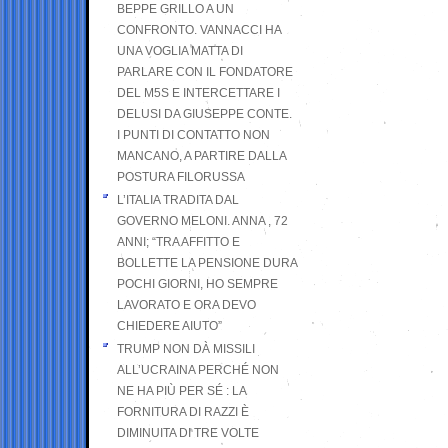
BEPPE GRILLO A UN
CONFRONTO. VANNACCI HA
UNA VOGLIA MATTA DI
PARLARE CON IL FONDATORE
DEL M5S E INTERCETTARE I
DELUSI DA GIUSEPPE CONTE.
I PUNTI DI CONTATTO NON
MANCANO, A PARTIRE DALLA
POSTURA FILORUSSA
L’ITALIA TRADITA DAL
GOVERNO MELONI. ANNA , 72
ANNI; “TRA AFFITTO E
BOLLETTE LA PENSIONE DURA
POCHI GIORNI, HO SEMPRE
LAVORATO E ORA DEVO
CHIEDERE AIUTO”
TRUMP NON DÀ MISSILI
ALL’UCRAINA PERCHÉ NON
NE HA PIÙ PER SÉ : LA
FORNITURA DI RAZZI È
DIMINUITA DI TRE VOLTE