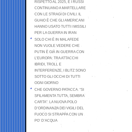
RISPETTO AL 2025, E I RUSSI
CONTINUANO A MARTELLARE
CON LE STRAGI DI CIVILI. IL
GUAIO È CHE GLI AMERICANI
HANNO USATO TUTTI I MISSILI
PER LA GUERRA IN IRAN
SOLO CHI È IN MALAFEDE
NON VUOLE VEDERE CHE
PUTIN È GIÀ IN GUERRA CON
L’EUROPA: TRA ATTACCHI
IBRIDI, TROLL E
INTERFERENZE, I BLITZ SONO
SOTTO GLI OCCHI DI TUTTI
OGNI GIORNO
CHE GOVERNO PATACCA. “SI
SFILAMENTA TUTTA, SEMBRA
CARTA”. LA NUOVA POLO
D’ORDINANZA DEI VIGILI DEL
FUOCO SI STRAPPA CON UN
PO’ D’ACQUA