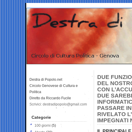
DUE FUNZIO
Destra di Popolo.net
DEL NOSTRO
Circolo Genovese di Cultura e
CON L’ACCU
Politica
DUE SAREBB
Diretto da Riccardo Fucile
INFORMATIC
Scrivici: destradipopolo@gmail.com
PASSARE IN
RIVELATO L’
Categorie
IMPEGNATI 
100 giorni
(5)
IL PRINCIPAL