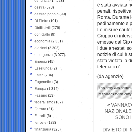
denuncia
(14.528)
è stata avviata 
destra
(573)
penali, rispettiv
destradipopolo
(99)
Roma. Durante le 
Di Pietro
(101)
pedinamento e pe
Diritti civili
(276)
Le misure cautela
don Gallo
(9)
Gruppo di interv
economia
(2.331)
emesse dal Gip d
I due arrestati so
elezioni
(3.303)
notizie di cui è s
emergenza
(3.077)
stata vietata la
Energia
(45)
telematico’.
Esselunga
(2)
Esteri
(784)
(da agenzie)
Eugenetica
(3)
This entry was posted o
Europa
(1.314)
responses to this entr
Fassino
(13)
federalismo
(167)
«
VANNACCI
Ferrara
(21)
NAZIONALE
Ferretti
(6)
SONO I
ferrovie
(133)
DIVIETO DI 
finanziaria
(325)