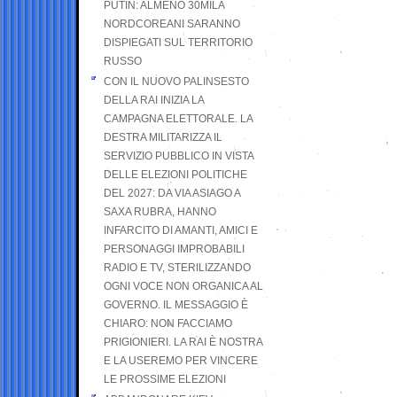
PUTIN: ALMENO 30MILA
NORDCOREANI SARANNO
DISPIEGATI SUL TERRITORIO
RUSSO
CON IL NUOVO PALINSESTO
DELLA RAI INIZIA LA
CAMPAGNA ELETTORALE. LA
DESTRA MILITARIZZA IL
SERVIZIO PUBBLICO IN VISTA
DELLE ELEZIONI POLITICHE
DEL 2027: DA VIA ASIAGO A
SAXA RUBRA, HANNO
INFARCITO DI AMANTI, AMICI E
PERSONAGGI IMPROBABILI
RADIO E TV, STERILIZZANDO
OGNI VOCE NON ORGANICA AL
GOVERNO. IL MESSAGGIO È
CHIARO: NON FACCIAMO
PRIGIONIERI. LA RAI È NOSTRA
E LA USEREMO PER VINCERE
LE PROSSIME ELEZIONI