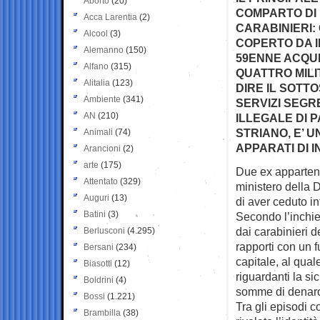
Aborto
(20)
COMPARTO DI 
Acca Larentia
(2)
CARABINIERI:
Alcool
(3)
COPERTO DA I
Alemanno
(150)
59ENNE ACQUI
Alfano
(315)
QUATTRO MILIT
Alitalia
(123)
DIRE IL SOTT
Ambiente
(341)
SERVIZI SEGR
AN
(210)
ILLEGALE DI P
STRIANO, E’ 
Animali
(74)
APPARATI DI 
Arancioni
(2)
arte
(175)
Due ex appartenen
Attentato
(329)
ministero della
D
Auguri
(13)
di aver ceduto in
Batini
(3)
Secondo l’inchie
dai carabinieri d
Berlusconi
(4.295)
rapporti con un 
Bersani
(234)
capitale, al qual
Biasotti
(12)
riguardanti la s
Boldrini
(4)
somme di denar
Bossi
(1.221)
Tra gli episodi c
Brambilla
(38)