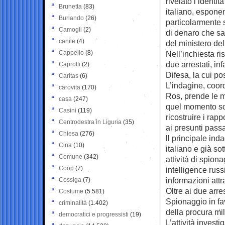
rivelato l’identi
Brunetta
(83)
italiano, espone
Burlando
(26)
particolarmente 
Camogli
(2)
di denaro che sa
canile
(4)
del ministero del
Cappello
(8)
Nell’inchiesta r
due arrestati, in
Caprotti
(2)
Difesa, la cui pos
Caritas
(6)
L’indagine, coor
carovita
(170)
Ros, prende le 
casa
(247)
quel momento son
Casini
(119)
ricostruire i rapp
Centrodestra in Liguria
(35)
ai presunti passa
Chiesa
(276)
ll principale in
Cina
(10)
italiano e già so
Comune
(342)
attività di spion
Coop
(7)
intelligence russ
informazioni attra
Cossiga
(7)
Oltre ai due arres
Costume
(5.581)
Spionaggio in fav
criminalità
(1.402)
della procura mi
democratici e progressisti
(19)
L’attività inves