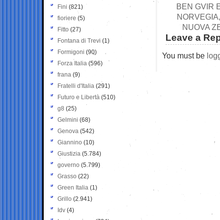
BEN GVIR 
Fini
(821)
NORVEGIA,
fioriere
(5)
NUOVA Z
Fitto
(27)
Leave a Rep
Fontana di Trevi
(1)
Formigoni
(90)
You must be
log
Forza Italia
(596)
frana
(9)
Fratelli d'Italia
(291)
Futuro e Libertà
(510)
g8
(25)
Gelmini
(68)
Genova
(542)
Giannino
(10)
Giustizia
(5.784)
governo
(5.799)
Grasso
(22)
Green Italia
(1)
Grillo
(2.941)
Idv
(4)