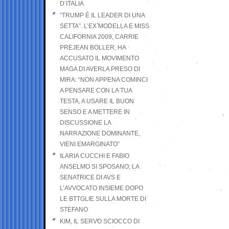
D’ITALIA
“TRUMP È IL LEADER DI UNA
SETTA”. L’EX MODELLA E MISS
CALIFORNIA 2009, CARRIE
PREJEAN BOLLER, HA
ACCUSATO IL MOVIMENTO
MAGA DI AVERLA PRESO DI
MIRA: “NON APPENA COMINCI
A PENSARE CON LA TUA
TESTA, A USARE IL BUON
SENSO E A METTERE IN
DISCUSSIONE LA
NARRAZIONE DOMINANTE,
VIENI EMARGINATO”
ILARIA CUCCHI E FABIO
ANSELMO SI SPOSANO; LA
SENATRICE DI AVS E
L’AVVOCATO INSIEME DOPO
LE BTTGLIE SULLA MORTE DI
STEFANO
KIM, IL SERVO SCIOCCO DI