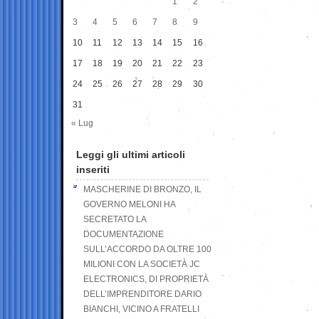
1
2
3
4
5
6
7
8
9
10
11
12
13
14
15
16
17
18
19
20
21
22
23
24
25
26
27
28
29
30
31
« Lug
Leggi gli ultimi articoli
inseriti
MASCHERINE DI BRONZO, IL
GOVERNO MELONI HA
SECRETATO LA
DOCUMENTAZIONE
SULL’ACCORDO DA OLTRE 100
MILIONI CON LA SOCIETÀ JC
ELECTRONICS, DI PROPRIETÀ
DELL’IMPRENDITORE DARIO
BIANCHI, VICINO A FRATELLI