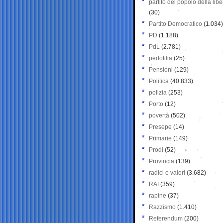
partito del popolo della libe
(30)
Partito Democratico
(1.034)
PD
(1.188)
PdL
(2.781)
pedofilia
(25)
Pensioni
(129)
Politica
(40.833)
polizia
(253)
Porto
(12)
povertà
(502)
Presepe
(14)
Primarie
(149)
Prodi
(52)
Provincia
(139)
radici e valori
(3.682)
RAI
(359)
rapine
(37)
Razzismo
(1.410)
Referendum
(200)