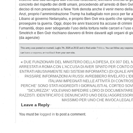
concreto del rispetto dei diritti umani, procedendo all’arresto di Ben Gvir.
deciso di non presentarsi a New York denota anche il venir meno della 
Anzi, proprio l’amministrazione Trump ha battagliato non poco per far ac
Libano al governo Netanyahu, e proprio Ben Gvir era quello che spin
proseguire la guerra. Oggi, dopo tre anni trascorsi tra accuse di crimini
l’umanità, dopo aver sdoganato l’uso della tortura nelle carceri e l’uso d
Smotrich e Ben Gvir rischiano davvero di finire davanti agli organi di gi
(da agenzie)
This entry was posted on martedì, Luglio 7th, 2026 at 20:32 and is filed under
Politica
. You can follow any response
can
leave a response
, or
trackback
from your own site.
«
DUE FUNZIONARI DEL MINISTERO DELLA DIFESA, EX 007 DEL 
ARRESTATI A ROMA CON L’ACCUSA DI AVER SPIATO PER CONTO 
ENTRATI ABUSIVAMENTE NEI SISTEMI INFORMATICI (DI QUALE A
PASSARE INFORMAZIONI AI RUSSI: AVREBBERO RIVELATO L’ID
ITALIANI IMPEGNATI NELLE ATTIVITÀ DI CONTR
PERCHE’ SONO STATI AGGREDITI I GIORNALISTI AL CORTEO SOV
“SICUREZZA”: VOLEVANO IMPEDIRE LORO DI DOCUMENTARE 
RAZZISTI. IDENTIFICATO E DENUNCIATO UNO DEGLI AGGRESSORI:
MASSIMO PER UNO CHE INVOCA LEGALIT
Leave a Reply
You must be
logged in
to post a comment.