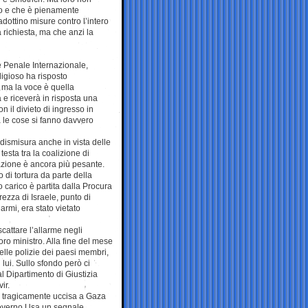
no e che è pienamente
adottino misure contro l’intero
a richiesta, ma che anzi la
e Penale Internazionale,
ligioso ha risposto
 ma la voce è quella
 e riceverà in risposta una
n il divieto di ingresso in
 le cose si fanno davvero
ismisura anche in vista delle
testa tra la coalizione di
uazione è ancora più pesante.
o di tortura da parte della
 carico è partita dalla Procura
ezza di Israele, punto di
 armi, era stato vietato
cattare l’allarme negli
oro ministro. Alla fine del mese
delle polizie dei paesi membri,
 lui. Sullo sfondo però ci
l Dipartimento di Giustizia
ir.
i tragicamente uccisa a Gaza
 governo Usa un segnale