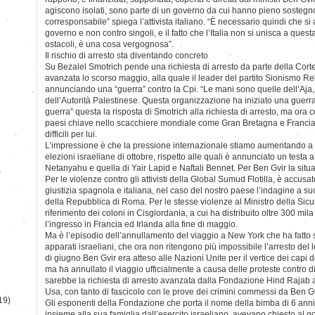
agiscono isolati, sono parte di un governo da cui hanno pieno sosteg
corresponsabile” spiega l’attivista italiano. “È necessario quindi che si 
governo e non contro singoli, e il fatto che l’Italia non si unisca a quest
ostacoli, è una cosa vergognosa”.
Il rischio di arresto sta diventando concreto
Su Bezalel Smotrich pende una richiesta di arresto da parte della Cort
avanzata lo scorso maggio, alla quale il leader del partito Sionismo Re
annunciando una “guerra” contro la Cpi. “Le mani sono quelle dell’Aja,
dell’Autorità Palestinese. Questa organizzazione ha iniziato una guerra
guerra” questa la risposta di Smotrich alla richiesta di arresto, ma ora co
paesi chiave nello scacchiere mondiale come Gran Bretagna e Francia
difficili per lui.
L’impressione è che la pressione internazionale stiamo aumentando a d
elezioni israeliane di ottobre, rispetto alle quali è annunciato un testa a 
Netanyahu e quella di Yair Lapid e Naftali Bennet. Per Ben Gvir la sit
)
Per le violenze contro gli attivisti della Global Sumud Flotilla, è accusat
giustizia spagnola e italiana, nel caso del nostro paese l’indagine a suo
della Repubblica di Roma. Per le stesse violenze al Ministro della Sicur
riferimento dei coloni in Cisgiordania, a cui ha distribuito oltre 300 mila
l’ingresso in Francia ed Irlanda alla fine di maggio.
Ma è l’episodio dell’annullamento del viaggio a New York che ha fatto s
apparati israeliani, che ora non ritengono più impossibile l’arresto del l
di giugno Ben Gvir era atteso alle Nazioni Unite per il vertice dei capi 
ma ha annullato il viaggio ufficialmente a causa delle proteste contro di
sarebbe la richiesta di arresto avanzata dalla Fondazione Hind Rajab a
Usa, con tanto di fascicolo con le prove dei crimini commessi da Ben Gv
19)
Gli esponenti della Fondazione che porta il nome della bimba di 6 ann
insieme alla sua famiglia dall’esercito israeliano, avevano chiesto al