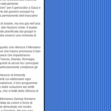
 radicalmente.
zioni” per il genocidio a Gaza e
rte dei governi europei ha
rra permanente dell’esecutivo
di Israele, ma era già nell’aria
alle Nazioni Unite. Il leader
ste pianificata dai gruppi in
ebbe esserci una richiesta di
uello che riferisce il Ministero
paesi che hanno promosso il ban
 I paesi che impediranno
Francia, Irlanda, Norvegia,
ndi di alcuni tra i principali
particolarmente complessi gli
portavoce di Amnesty
misti cui addossare ogni
oalizione, il loro programma
elle violazioni dei diritti
che si tratti della Striscia di
Mediterranea Saving Humans:
tata da coloni e forze di
e dimostrato nel nostro
ir e Smotrich. Ma loro non