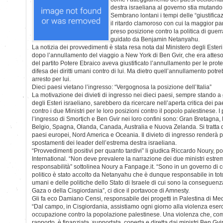
destra israeliana al governo stia mutando
Sembrano lontani i tempi delle “giustifica
il ritardo clamoroso con cui la maggior pa
preso posizione contro la politica di gue
guidato da Benjamin Netanyahu.
La notizia dei provvedimenti è stata resa nota dal Ministero degli Esteri 
dopo l’annullamento del viaggio a New York di Ben Gvir, che era atteso 
del partito Potere Ebraico aveva giustificato l’annullamento per le prote
difesa dei diritti umani contro di lui. Ma dietro quell’annullamento potr
arresto per lui.
Dieci paesi vietano l’ingresso: “Vergognosa la posizione dell’Italia”
La motivazione dei divieti di ingresso nei dieci paesi, sempre stando a q
degli Esteri israeliano, sarebbero da ricercare nell’aperta critica dei 
contro i due Ministri per le loro posizioni contro il popolo palestinese.
l’ingresso di Smortich e Ben Gvir nei loro confini sono: Gran Bretagna, 
Belgio, Spagna, Olanda, Canada, Australia e Nuova Zelanda. Si tratta qui
paesi europei, Nord America e Oceania. Il divieto di ingresso renderà 
spostamenti dei leader dell’estrema destra israeliana.
“Provvedimenti positivi per quanto tardivi” li giudica Riccardo Noury, 
International. “Non deve prevalere la narrazione dei due ministri estre
responsabilità” sottolinea Noury a Fanpage.it. “Sono in un governo di c
politico è stato accolto da Netanyahu che è dunque responsabile in toto d
umani e delle politiche dello Stato di Israele di cui sono la conseguenza, 
Gaza o della Cisgiordania”, ci dice il portavoce di Amnesty.
Gli fa eco Damiano Censi, responsabile dei progetti in Palestina di 
“Dal campo, in Cisgiordania, assistiamo ogni giorno alla violenza eserci
occupazione contro la popolazione palestinese. Una violenza che, com
rapporto, è finanziata, supportata, coperta e diretta dai ministri Ben Gv