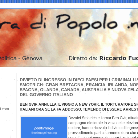
DIVIETO DI INGRESSO IN DIECI PAESI PER I CRIMINALI 
SMOTRICH: GRAN BRETAGNA, FRANCIA, IRLANDA, NOR
SPAGNA, OLANDA, CANADA, AUSTRALIA E NUOVA ZEL
DEL GOVERNO ITALIANO
BEN GVIR ANNULLA IL VIGGIO A NEW YORK, IL TORTURATORE SI
il.com
ITALIANI ORA SE LA FA ADDOSSO, TEMENDO DI ESSERE ARRES
Bezalel Smotrich e Itamar Ben Gvir, attua
campagna elettorale in vista delle elezioni
ottobre, hanno ricevuto il divieto di ingre
provvedimento particolarmente duro che 
come l’atteggiamento dei paesi occidental