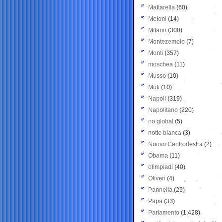
Mattarella
(60)
Meloni
(14)
Milano
(300)
Montezemolo
(7)
Monti
(357)
moschea
(11)
Musso
(10)
Muti
(10)
Napoli
(319)
Napolitano
(220)
no global
(5)
notte bianca
(3)
Nuovo Centrodestra
(2)
Obama
(11)
olimpiadi
(40)
Oliveri
(4)
Pannella
(29)
Papa
(33)
Parlamento
(1.428)