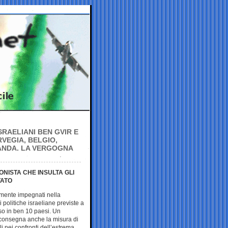
ISRAELIANI BEN GVIR E
VEGIA, BELGIO,
ANDA. LA VERGOGNA
ONISTA CHE INSULTA GLI
TATO
lmente impegnati nella
 politiche israeliane previste a
sso in ben 10 paesi. Un
consegna anche la misura di
i nei confronti dell’estrema