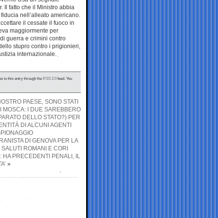
 Il fatto che il Ministro abbia
fiducia nell’alleato americano.
cettare il cessate il fuoco in
geva maggiormente per
 di guerra e crimini contro
ello stupro contro i prigionieri,
ustizia internazionale.
s to this entry through the
RSS 2.0
feed. You
NOSTRO PAESE, SONO STATI
DI MOSCA: I DUE SAREBBERO
PPARATO DELLO STATO?) PER
ENTITÀ DI ALCUNI AGENTI
OSPIONAGGIO
RANISTA DI GENOVA PER LA
SALUTI ROMANI E CORI
 HA PRECEDENTI PENALI, IL
A’
»