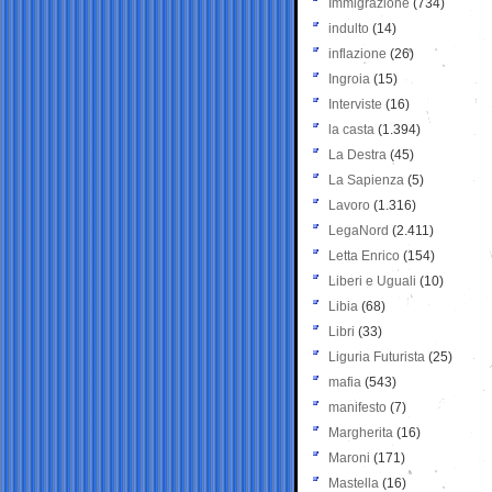
Immigrazione
(734)
indulto
(14)
inflazione
(26)
Ingroia
(15)
Interviste
(16)
la casta
(1.394)
La Destra
(45)
La Sapienza
(5)
Lavoro
(1.316)
LegaNord
(2.411)
Letta Enrico
(154)
Liberi e Uguali
(10)
Libia
(68)
Libri
(33)
Liguria Futurista
(25)
mafia
(543)
manifesto
(7)
Margherita
(16)
Maroni
(171)
Mastella
(16)