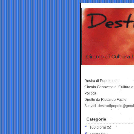
Destra di Popolo.net
Circolo Genovese di Cultura e
Politica
Diretto da Riccardo Fucile
Scrivici: destradipopolo@gma
Categorie
100 giorni
(5)