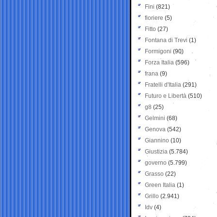
Fini
(821)
fioriere
(5)
Fitto
(27)
Fontana di Trevi
(1)
Formigoni
(90)
Forza Italia
(596)
frana
(9)
Fratelli d'Italia
(291)
Futuro e Libertà
(510)
g8
(25)
Gelmini
(68)
Genova
(542)
Giannino
(10)
Giustizia
(5.784)
governo
(5.799)
Grasso
(22)
Green Italia
(1)
Grillo
(2.941)
Idv
(4)