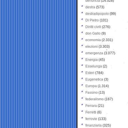
denuncia
(14.528)
destra
(573)
destradipopolo
(99)
Di Pietro
(101)
Diritti civili
(276)
don Gallo
(9)
economia
(2.331)
elezioni
(3.303)
emergenza
(3.077)
Energia
(45)
Esselunga
(2)
Esteri
(784)
Eugenetica
(3)
Europa
(1.314)
Fassino
(13)
federalismo
(167)
Ferrara
(21)
Ferretti
(6)
ferrovie
(133)
finanziaria
(325)