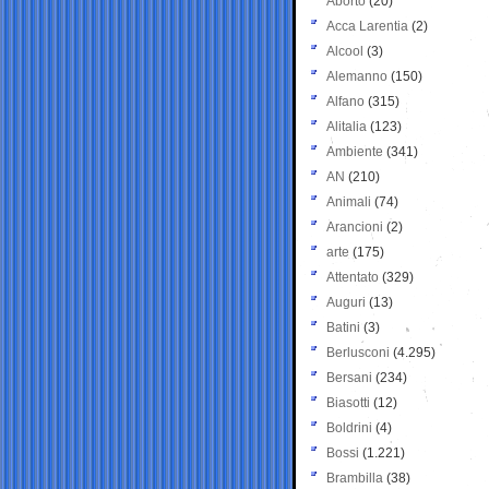
Aborto
(20)
Acca Larentia
(2)
Alcool
(3)
Alemanno
(150)
Alfano
(315)
Alitalia
(123)
Ambiente
(341)
AN
(210)
Animali
(74)
Arancioni
(2)
arte
(175)
Attentato
(329)
Auguri
(13)
Batini
(3)
Berlusconi
(4.295)
Bersani
(234)
Biasotti
(12)
Boldrini
(4)
Bossi
(1.221)
Brambilla
(38)