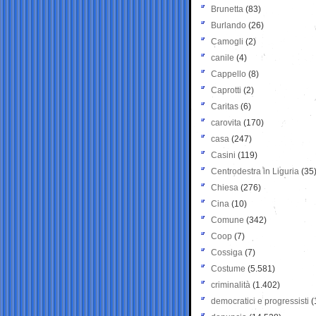
Brunetta
(83)
Burlando
(26)
Camogli
(2)
canile
(4)
Cappello
(8)
Caprotti
(2)
Caritas
(6)
carovita
(170)
casa
(247)
Casini
(119)
Centrodestra in Liguria
(35
Chiesa
(276)
Cina
(10)
Comune
(342)
Coop
(7)
Cossiga
(7)
Costume
(5.581)
criminalità
(1.402)
democratici e progressisti
(