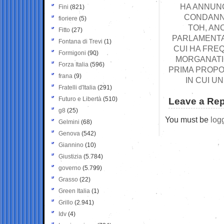
HA ANNUNC
Fini
(821)
CONDANNA
fioriere
(5)
TOH, AN
Fitto
(27)
PARLAMENTA
Fontana di Trevi
(1)
CUI HA FRE
Formigoni
(90)
MORGANATIC
Forza Italia
(596)
PRIMA PROPOS
frana
(9)
IN CUI U
Fratelli d'Italia
(291)
Futuro e Libertà
(510)
Leave a Rep
g8
(25)
You must be
log
Gelmini
(68)
Genova
(542)
Giannino
(10)
Giustizia
(5.784)
governo
(5.799)
Grasso
(22)
Green Italia
(1)
Grillo
(2.941)
Idv
(4)