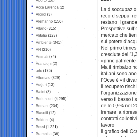
Aborto
(20)
Acca Larentia
(2)
La disoccupazion
Alcool
(3)
record seppur
re
Alemanno
(150)
restano il grande
Prospettive sull
Alfano
(315)
mercato che tien
Alitalia
(123)
sul potere d’acqu
Ambiente
(341)
Nel primo trimest
AN
(210)
cresciute dell’1,
Animali
(74)
«principalmente 
Arancioni
(2)
Ma il rimbalzo no
arte
(175)
italiani sono anc
Attentato
(329)
l’Ocse è «il diva
Auguri
(13)
Il recupero rischi
Batini
(3)
l’organizzazione 
verso il basso i s
Berlusconi
(4.295)
dello 0,9% nel 2
Bersani
(234)
frenare la ripres
Biasotti
(12)
contratti collett
Boldrini
(4)
lavoro.
Bossi
(1.221)
Il grafico dell’
Brambilla
(38)