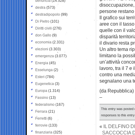
denuncia
(14.528)
disoccupazione, 
destra
(573)
persone restano f
destradipopolo
(99)
Il grafico sui te
Di Pietro
(101)
aree con il tasso
Diritti civili
(276)
quelle con il val
don Gallo
(9)
disparità territo
economia
(2.331)
il divario resta p
Un altro tema ri
elezioni
(3.303)
limitano la possi
emergenza
(3.077)
un’attività concor
Energia
(45)
lavoro, tra il 7 
Esselunga
(2)
contro una media 
Esteri
(784)
segnalano una te
Eugenetica
(3)
(da Repubblica)
Europa
(1.314)
–
Fassino
(13)
federalismo
(167)
This entry was posted o
Ferrara
(21)
responses to this entr
Ferretti
(6)
ferrovie
(133)
«
IL DELFINO 
SACCOCCIA D
finanziaria
(325)