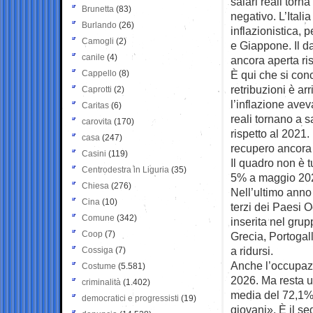
salari reali torn
Brunetta
(83)
negativo. L’Ital
Burlando
(26)
inflazionistica,
Camogli
(2)
e Giappone. Il d
canile
(4)
ancora aperta ris
Cappello
(8)
È qui che si conc
retribuzioni è arr
Caprotti
(2)
l’inflazione avev
Caritas
(6)
reali tornano a s
carovita
(170)
rispetto al 2021.
casa
(247)
recupero ancora 
Casini
(119)
Il quadro non è t
Centrodestra in Liguria
(35)
5% a maggio 2026
Chiesa
(276)
Nell’ultimo anno 
Cina
(10)
terzi dei Paesi O
Comune
(342)
inserita nel grup
Coop
(7)
Grecia, Portogal
a ridursi.
Cossiga
(7)
Anche l’occupaz
Costume
(5.581)
2026. Ma resta un
criminalità
(1.402)
media del 72,1%.
democratici e progressisti
(19)
giovani». È il se