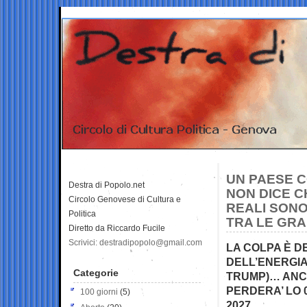
UN PAESE C
Destra di Popolo.net
NON DICE CH
Circolo Genovese di Cultura e
REALI SONO 
Politica
TRA LE GR
Diretto da Riccardo Fucile
Scrivici: destradipopolo@gmail.com
LA COLPA È D
DELL’ENERGIA
Categorie
TRUMP)… ANC
PERDERA’ LO 
100 giorni
(5)
2027