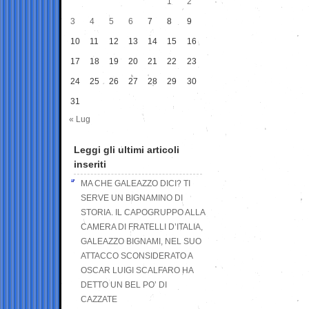
1
2
3
4
5
6
7
8
9
10
11
12
13
14
15
16
17
18
19
20
21
22
23
24
25
26
27
28
29
30
31
« Lug
Leggi gli ultimi articoli
inseriti
MA CHE GALEAZZO DICI? TI
SERVE UN BIGNAMINO DI
STORIA. IL CAPOGRUPPO ALLA
CAMERA DI FRATELLI D’ITALIA,
GALEAZZO BIGNAMI, NEL SUO
ATTACCO SCONSIDERATO A
OSCAR LUIGI SCALFARO HA
DETTO UN BEL PO’ DI
CAZZATE