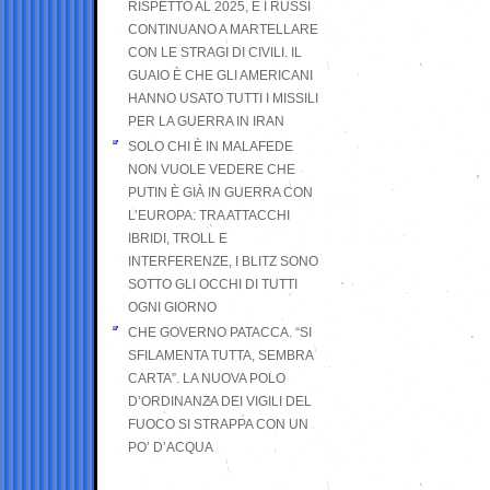
RISPETTO AL 2025, E I RUSSI
CONTINUANO A MARTELLARE
CON LE STRAGI DI CIVILI. IL
GUAIO È CHE GLI AMERICANI
HANNO USATO TUTTI I MISSILI
PER LA GUERRA IN IRAN
SOLO CHI È IN MALAFEDE
NON VUOLE VEDERE CHE
PUTIN È GIÀ IN GUERRA CON
L’EUROPA: TRA ATTACCHI
IBRIDI, TROLL E
INTERFERENZE, I BLITZ SONO
SOTTO GLI OCCHI DI TUTTI
OGNI GIORNO
CHE GOVERNO PATACCA. “SI
SFILAMENTA TUTTA, SEMBRA
CARTA”. LA NUOVA POLO
D’ORDINANZA DEI VIGILI DEL
FUOCO SI STRAPPA CON UN
PO’ D’ACQUA