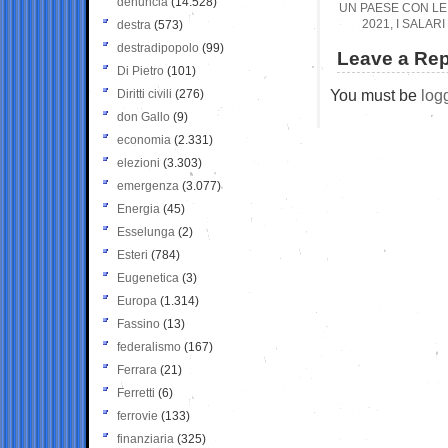
denuncia
(14.528)
UN PAESE CON LE 
2021, I SALAR
destra
(573)
destradipopolo
(99)
Leave a Rep
Di Pietro
(101)
You must be
log
Diritti civili
(276)
don Gallo
(9)
economia
(2.331)
elezioni
(3.303)
emergenza
(3.077)
Energia
(45)
Esselunga
(2)
Esteri
(784)
Eugenetica
(3)
Europa
(1.314)
Fassino
(13)
federalismo
(167)
Ferrara
(21)
Ferretti
(6)
ferrovie
(133)
finanziaria
(325)