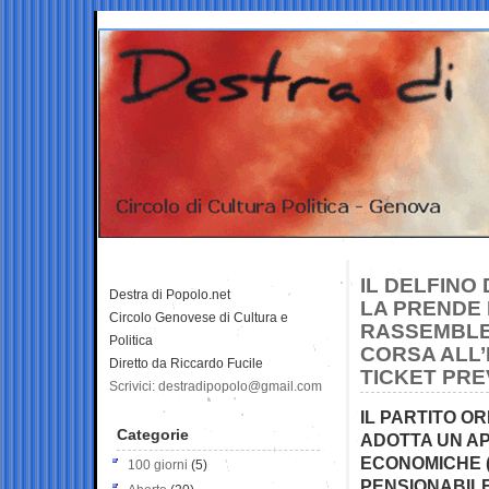
IL DELFINO
Destra di Popolo.net
LA PRENDE 
Circolo Genovese di Cultura e
RASSEMBLE
Politica
CORSA ALL’
Diretto da Riccardo Fucile
TICKET PRE
Scrivici: destradipopolo@gmail.com
IL PARTITO OR
Categorie
ADOTTA UN AP
ECONOMICHE (
100 giorni
(5)
PENSIONABILE