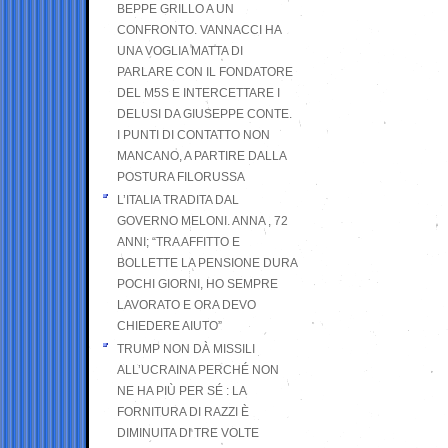
BEPPE GRILLO A UN
CONFRONTO. VANNACCI HA
UNA VOGLIA MATTA DI
PARLARE CON IL FONDATORE
DEL M5S E INTERCETTARE I
DELUSI DA GIUSEPPE CONTE.
I PUNTI DI CONTATTO NON
MANCANO, A PARTIRE DALLA
POSTURA FILORUSSA
L’ITALIA TRADITA DAL
GOVERNO MELONI. ANNA , 72
ANNI; “TRA AFFITTO E
BOLLETTE LA PENSIONE DURA
POCHI GIORNI, HO SEMPRE
LAVORATO E ORA DEVO
CHIEDERE AIUTO”
TRUMP NON DÀ MISSILI
ALL’UCRAINA PERCHÉ NON
NE HA PIÙ PER SÉ : LA
FORNITURA DI RAZZI È
DIMINUITA DI TRE VOLTE