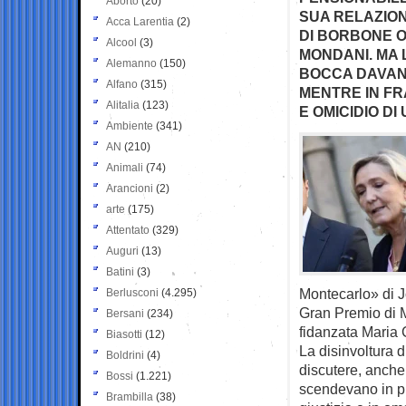
Aborto
(20)
SUA RELAZION
Acca Larentia
(2)
DI BORBONE O
Alcool
(3)
MONDANI. MA 
Alemanno
(150)
BOCCA DAVAN
Alfano
(315)
MENTRE IN FR
Alitalia
(123)
E OMICIDIO DI
Ambiente
(341)
AN
(210)
Animali
(74)
Arancioni
(2)
arte
(175)
Attentato
(329)
Auguri
(13)
Batini
(3)
Montecarlo» di J
Berlusconi
(4.295)
Gran Premio di M
Bersani
(234)
fidanzata Maria 
Biasotti
(12)
La disinvoltura 
Boldrini
(4)
discutere, anche
Bossi
(1.221)
scendevano in p
Brambilla
(38)