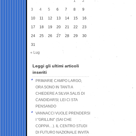
1
2
3
4
5
6
7
8
9
10
11
12
13
14
15
16
17
18
19
20
21
22
23
24
25
26
27
28
29
30
31
« Lug
Leggi gli ultimi articoli
inseriti
PRIMARIE CAMPO LARGO,
ORA SONO IN TANTI A
CHIEDERE A SILVIA SALIS DI
CANDIDARSI: LEI CI STA
PENSANDO
VANNACCI VUOLE PRENDERSI
I “GRILLINI” (SAI CHE
COPPIA…). IL CENTRO STUDI
DI FUTURO NAZIONALE INVITA