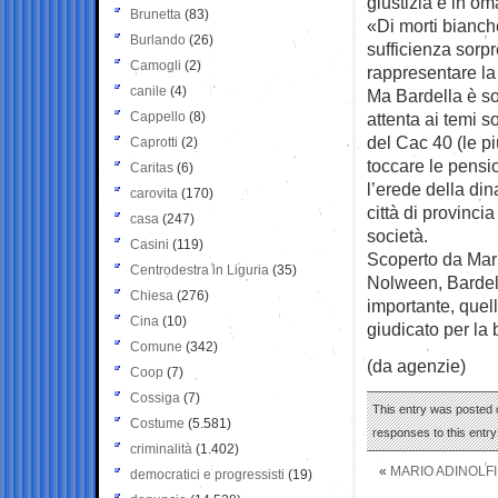
giustizia e in om
Brunetta
(83)
«Di morti bianche
Burlando
(26)
sufficienza sorp
Camogli
(2)
rappresentare la 
canile
(4)
Ma Bardella è so
Cappello
(8)
attenta ai temi so
del Cac 40 (le pi
Caprotti
(2)
toccare le pensio
Caritas
(6)
l’erede della din
carovita
(170)
città di provincia
casa
(247)
società.
Casini
(119)
Scoperto da Mari
Centrodestra in Liguria
(35)
Nolween, Bardell
Chiesa
(276)
importante, quell
Cina
(10)
giudicato per la 
Comune
(342)
(da agenzie)
Coop
(7)
Cossiga
(7)
This entry was posted o
Costume
(5.581)
responses to this entr
criminalità
(1.402)
«
MARIO ADINOLFI 
democratici e progressisti
(19)