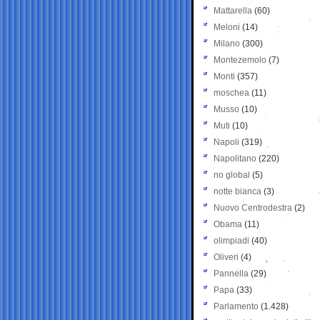
Mattarella
(60)
Meloni
(14)
Milano
(300)
Montezemolo
(7)
Monti
(357)
moschea
(11)
Musso
(10)
Muti
(10)
Napoli
(319)
Napolitano
(220)
no global
(5)
notte bianca
(3)
Nuovo Centrodestra
(2)
Obama
(11)
olimpiadi
(40)
Oliveri
(4)
Pannella
(29)
Papa
(33)
Parlamento
(1.428)