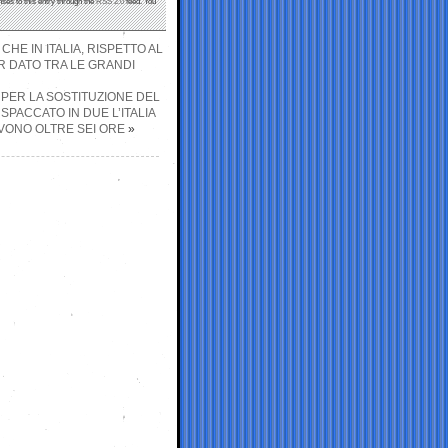
nses to this entry through the
RSS 2.0
feed. You
HE IN ITALIA, RISPETTO AL
OR DATO TRA LE GRANDI
I PER LA SOSTITUZIONE DEL
 SPACCATO IN DUE L’ITALIA
RVONO OLTRE SEI ORE
»