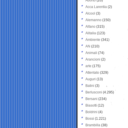
Aborto
(20)
Acca Larentia
(2)
Alcool
(3)
Alemanno
(150)
Alfano
(315)
Alitalia
(123)
Ambiente
(341)
AN
(210)
Animali
(74)
Arancioni
(2)
arte
(175)
Attentato
(329)
Auguri
(13)
Batini
(3)
Berlusconi
(4.295)
Bersani
(234)
Biasotti
(12)
Boldrini
(4)
Bossi
(1.221)
Brambilla
(38)