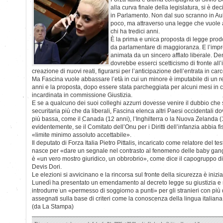
alla curva finale della legislatura, si è de
in Parlamento. Non dal suo scranno in Au
poco, ma attraverso una legge che vuole a
chi ha tredici anni.
È la prima e unica proposta di legge prod
da parlamentare di maggioranza. E l’impr
animata da un sincero afflato liberale. Dent
dovrebbe esserci scetticismo di fronte all
creazione di nuovi reati, figurarsi per l’anticipazione dell’entrata in car
Ma Fascina vuole abbassare l’età in cui un minore è imputabile di un rea
anni e la proposta, dopo essere stata parcheggiata per alcuni mesi in
incardinata in commissione Giustizia.
E se a qualcuno dei suoi colleghi azzurri dovesse venire il dubbio che s
securitaria più che da liberali, Fascina elenca altri Paesi occidentali d
più bassa, come il Canada (12 anni), l’Inghilterra o la Nuova Zelanda 
evidentemente, se il Comitato dell’Onu per i Diritti dell’infanzia abbia f
«limite minimo assoluto accettabile».
Il deputato di Forza Italia Pietro Pittalis, incaricato come relatore del t
nasce per «dare un segnale nel contrasto al fenomeno delle baby gang»
è «un vero mostro giuridico, un obbrobrio», come dice il capogruppo di
Devis Dori.
Le elezioni si avvicinano e la rincorsa sul fronte della sicurezza è inizia
Lunedì ha presentato un emendamento al decreto legge su giustizia e 
introdurre un «permesso di soggiorno a punti» per gli stranieri con più d
assegnati sulla base di criteri come la conoscenza della lingua italiana
(da La Stampa)