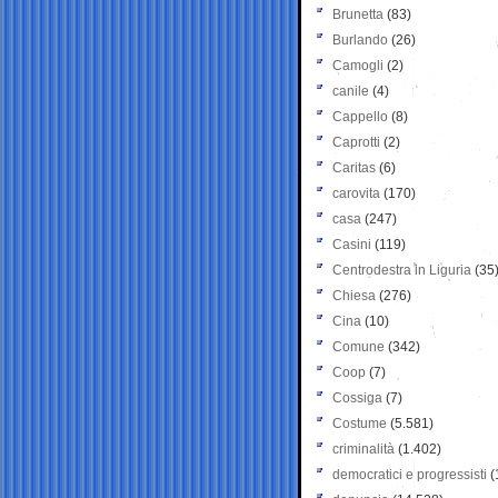
Brunetta
(83)
Burlando
(26)
Camogli
(2)
canile
(4)
Cappello
(8)
Caprotti
(2)
Caritas
(6)
carovita
(170)
casa
(247)
Casini
(119)
Centrodestra in Liguria
(35
Chiesa
(276)
Cina
(10)
Comune
(342)
Coop
(7)
Cossiga
(7)
Costume
(5.581)
criminalità
(1.402)
democratici e progressisti
(