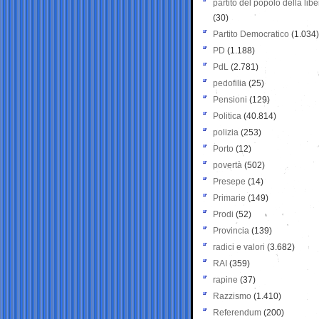
partito del popolo della libe
(30)
Partito Democratico
(1.034)
PD
(1.188)
PdL
(2.781)
pedofilia
(25)
Pensioni
(129)
Politica
(40.814)
polizia
(253)
Porto
(12)
povertà
(502)
Presepe
(14)
Primarie
(149)
Prodi
(52)
Provincia
(139)
radici e valori
(3.682)
RAI
(359)
rapine
(37)
Razzismo
(1.410)
Referendum
(200)