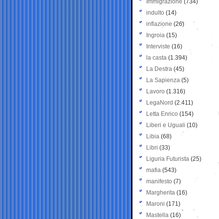
Immigrazione
(734)
indulto
(14)
inflazione
(26)
Ingroia
(15)
Interviste
(16)
la casta
(1.394)
La Destra
(45)
La Sapienza
(5)
Lavoro
(1.316)
LegaNord
(2.411)
Letta Enrico
(154)
Liberi e Uguali
(10)
Libia
(68)
Libri
(33)
Liguria Futurista
(25)
mafia
(543)
manifesto
(7)
Margherita
(16)
Maroni
(171)
Mastella
(16)