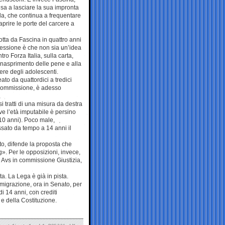
cisa a lasciare la sua impronta
la, che continua a frequentare
prire le porte del carcere a
otta da Fascina in quattro anni
essione è che non sia un’idea
ro Forza Italia, sulla carta,
’inasprimento delle pene e alla
cere degli adolescenti.
to da quattordici a tredici
 commissione, è adesso
i tratti di una misura da destra
ove l’età imputabile è persino
(10 anni). Poco male,
issato da tempo a 14 anni il
esto, difende la proposta che
. Per le opposizioni, invece,
 Avs in commissione Giustizia,
ta. La Lega è già in pista.
migrazione, ora in Senato, per
i 14 anni, con crediti
 e della Costituzione.