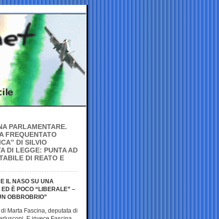
UNA PARLAMENTARE.
HA FREQUENTATO
A” DI SILVIO
A DI LEGGE: PUNTA AD
TABILE DI REATO E
CE IL NASO SU UNA
ED È POCO “LIBERALE” –
 UN OBBROBRIO”
i, di Marta Fascina, deputata di
erlusconi. E invece Fascina,