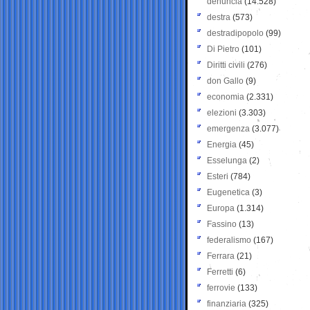
denuncia
(14.528)
destra
(573)
destradipopolo
(99)
Di Pietro
(101)
Diritti civili
(276)
don Gallo
(9)
economia
(2.331)
elezioni
(3.303)
emergenza
(3.077)
Energia
(45)
Esselunga
(2)
Esteri
(784)
Eugenetica
(3)
Europa
(1.314)
Fassino
(13)
federalismo
(167)
Ferrara
(21)
Ferretti
(6)
ferrovie
(133)
finanziaria
(325)