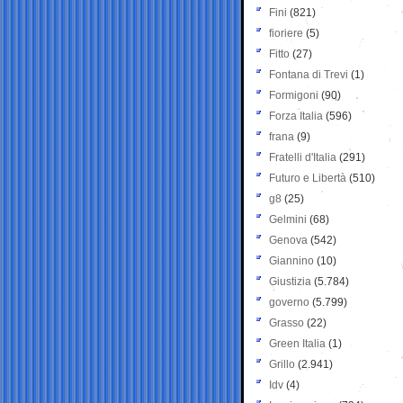
Fini
(821)
fioriere
(5)
Fitto
(27)
Fontana di Trevi
(1)
Formigoni
(90)
Forza Italia
(596)
frana
(9)
Fratelli d'Italia
(291)
Futuro e Libertà
(510)
g8
(25)
Gelmini
(68)
Genova
(542)
Giannino
(10)
Giustizia
(5.784)
governo
(5.799)
Grasso
(22)
Green Italia
(1)
Grillo
(2.941)
Idv
(4)