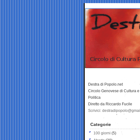
Destra di Popolo.net
Circolo Genovese di Cultura e
Politica
Diretto da Riccardo Fucile
Scrivici: destradipopolo@gma
Categorie
100 giorni
(5)