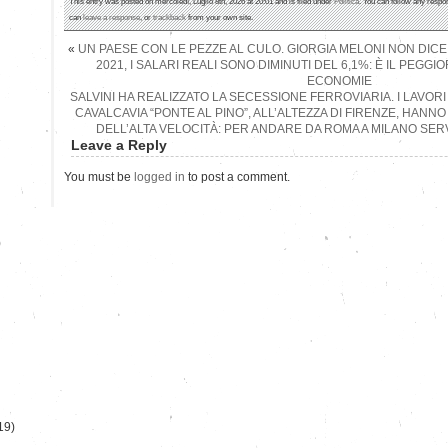
This entry was posted on mercoledì, Luglio 8th, 2026 at 20:01 and is filed under
Politica
. You can follow any respo
can
leave a response
, or
trackback
from your own site.
«
UN PAESE CON LE PEZZE AL CULO. GIORGIA MELONI NON DICE C
2021, I SALARI REALI SONO DIMINUTI DEL 6,1%: È IL PEGGI
ECONOMIE
SALVINI HA REALIZZATO LA SECESSIONE FERROVIARIA. I LAVOR
CAVALCAVIA “PONTE AL PINO”, ALL’ALTEZZA DI FIRENZE, HANNO
DELL’ALTA VELOCITÀ: PER ANDARE DA ROMA A MILANO SE
Leave a Reply
You must be
logged in
to post a comment.
)
19)