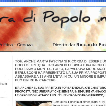
TOH, ANCHE MARTA FASCINA SI RICORDA DI ESSERE 
DOPO OLTRE QUATTRO ANNI DI LEGISLATURA IN CUI 
POCHISSIMO MONTECITORIO, LA “VEDOVA MORGANATIC
BERLUSCONI HA PRESENTATO LA SUA PRIMA PROPOST
ABBASSARE A 13 ANNI L’ETÀ IN CUI UN MINORE È IMPU
PUÒ FINIRE IN CARCERE
il.com
MA ANCHE NEL SUO PARTITO, IN FORZA D’ITALIA, C’È CHI STOR
PROPOSTA “SECURITARIA” CHE SEMBRA INSEGUIRE VANNACCI 
LE OPPOSIZIONI ATTACCANO: “È UN VERO MOSTRO GIURIDICO,
C’era quasi il rischio di dimenticarsi di le
Forza Italia e ultima compagna di Silvio B