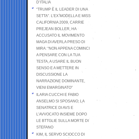
D’ITALIA
“TRUMP È IL LEADER DI UNA
SETTA”. L’EX MODELLA E MISS
CALIFORNIA 2009, CARRIE
PREJEAN BOLLER, HA
ACCUSATO IL MOVIMENTO
MAGA DI AVERLA PRESO DI
MIRA: “NON APPENA COMINCI
A PENSARE CON LA TUA
TESTA, A USARE IL BUON
SENSO E A METTERE IN
DISCUSSIONE LA
NARRAZIONE DOMINANTE,
VIENI EMARGINATO”
ILARIA CUCCHI E FABIO
ANSELMO SI SPOSANO; LA
SENATRICE DI AVS E
L’AVVOCATO INSIEME DOPO
LE BTTGLIE SULLA MORTE DI
STEFANO
KIM, IL SERVO SCIOCCO DI