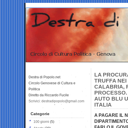
LA PROCURA
Destra di Popolo.net
TRUFFA NE
Circolo Genovese di Cultura e
CALABRIA, 
Politica
PROCESSO. 
Diretto da Riccardo Fucile
AUTO BLU U
Scrivici: destradipopolo@gmail.com
ITALIA
Categorie
A PAGARE IL 
DIPARTIMENT
100 giorni
(5)
FARLO IL GO