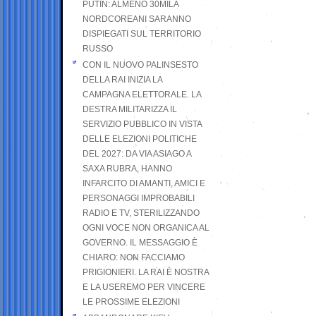
PUTIN: ALMENO 30MILA
NORDCOREANI SARANNO
DISPIEGATI SUL TERRITORIO
RUSSO
CON IL NUOVO PALINSESTO
DELLA RAI INIZIA LA
CAMPAGNA ELETTORALE. LA
DESTRA MILITARIZZA IL
SERVIZIO PUBBLICO IN VISTA
DELLE ELEZIONI POLITICHE
DEL 2027: DA VIA ASIAGO A
SAXA RUBRA, HANNO
INFARCITO DI AMANTI, AMICI E
PERSONAGGI IMPROBABILI
RADIO E TV, STERILIZZANDO
OGNI VOCE NON ORGANICA AL
GOVERNO. IL MESSAGGIO È
CHIARO: NON FACCIAMO
PRIGIONIERI. LA RAI È NOSTRA
E LA USEREMO PER VINCERE
LE PROSSIME ELEZIONI