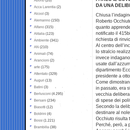
Aborto
(20)
DA UNA DELIB
Acca Larentia
(2)
Alcool
(3)
Chiusa l’indagine
Alemanno
(150)
Roberto
Occhiuto
quanto apprend
Alfano
(315)
notificato il 415b
Alitalia
(123)
richiesta di rinvi
Ambiente
(341)
Al centro dell’in
AN
(210)
lo stralcio reali
Animali
(74)
invece indagano 
Arancioni
(2)
usate dall’azzurr
arte
(175)
dipartimento Eco
Attentato
(329)
presidente a ott
Auguri
(13)
Come dimostrano 
Batini
(3)
in passato, era 
vecchia delibera
Berlusconi
(4.295)
di spese dei polit
Bersani
(234)
Secondo la delib
Biasotti
(12)
destinare al nole
Boldrini
(4)
Occhiuto risulta 
Bossi
(1.221)
Perché, però, a 
Brambilla
(38)