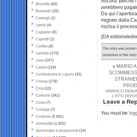
Ancora: perché i 
Brunetta
(83)
avrebbero pagat
Burlando
(26)
Da qui l’apertura
Camogli
(2)
migrato dalla Cal
canile
(4)
rischia il proces
Cappello
(8)
(DA editorialed
Caprotti
(2)
Caritas
(6)
This entry was posted o
carovita
(170)
responses to this entr
casa
(247)
«
MARIO A
Casini
(119)
SCOMMESSE
Centrodestra in Liguria
(35)
STRANIER
Chiesa
(276)
PRODO
Cina
(10)
VANNACCI DENUN
Comune
(342)
L’ATTO DEPO
Leave a Rep
Coop
(7)
Cossiga
(7)
You must be
log
Costume
(5.581)
criminalità
(1.402)
democratici e progressisti
(19)