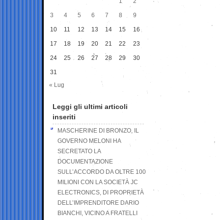
1
2
3
4
5
6
7
8
9
10
11
12
13
14
15
16
17
18
19
20
21
22
23
24
25
26
27
28
29
30
31
« Lug
Leggi gli ultimi articoli
inseriti
MASCHERINE DI BRONZO, IL
GOVERNO MELONI HA
SECRETATO LA
DOCUMENTAZIONE
SULL’ACCORDO DA OLTRE 100
MILIONI CON LA SOCIETÀ JC
ELECTRONICS, DI PROPRIETÀ
DELL’IMPRENDITORE DARIO
BIANCHI, VICINO A FRATELLI