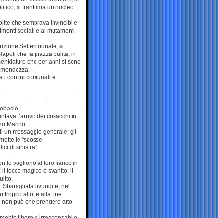
litico, si frantuma un nucleo
olite che sembrava invincibile
menti sociali e ai mutamenti
uzione Settentrionale, si
apoli che fa piazza pulita, in
menklature che per anni si sono
la mondezza.
a i confini comunali e
debacle.
ntava l’arrivo dei cosacchi in
zzo Marino.
 di un messaggio generale: gli
omette le “scosse
ci di sinistra”.
n lo vogliono al loro fianco in
l tocco magico è svanito, il
uitto.
a. Sbaragliata ovunque, nel
 troppo alto, e alla fine
ur non può che prendere atto
mento libero e irresponsabile.