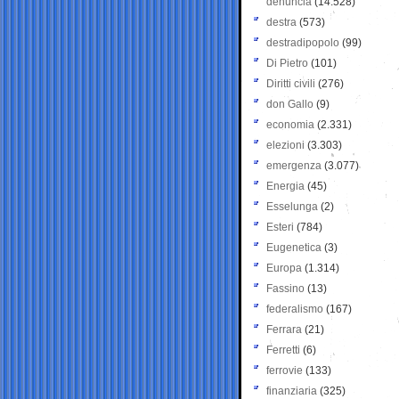
denuncia
(14.528)
destra
(573)
destradipopolo
(99)
Di Pietro
(101)
Diritti civili
(276)
don Gallo
(9)
economia
(2.331)
elezioni
(3.303)
emergenza
(3.077)
Energia
(45)
Esselunga
(2)
Esteri
(784)
Eugenetica
(3)
Europa
(1.314)
Fassino
(13)
federalismo
(167)
Ferrara
(21)
Ferretti
(6)
ferrovie
(133)
finanziaria
(325)