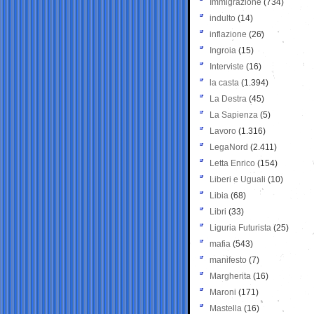
Immigrazione
(734)
indulto
(14)
inflazione
(26)
Ingroia
(15)
Interviste
(16)
la casta
(1.394)
La Destra
(45)
La Sapienza
(5)
Lavoro
(1.316)
LegaNord
(2.411)
Letta Enrico
(154)
Liberi e Uguali
(10)
Libia
(68)
Libri
(33)
Liguria Futurista
(25)
mafia
(543)
manifesto
(7)
Margherita
(16)
Maroni
(171)
Mastella
(16)