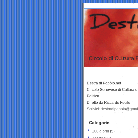
Destra di Popolo.net
Circolo Genovese di Cultura e
Politica
Diretto da Riccardo Fucile
Scrivici: destradipopolo@gma
Categorie
100 giorni
(5)