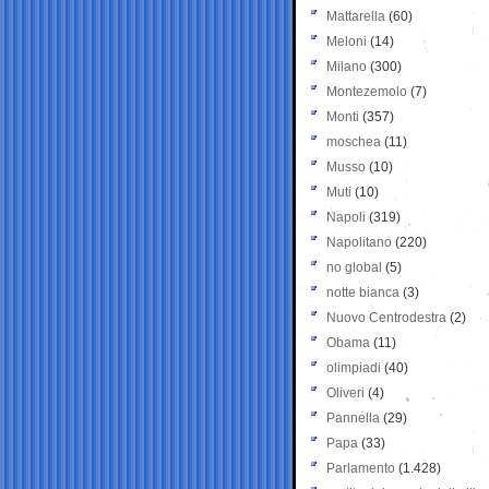
Mattarella
(60)
Meloni
(14)
Milano
(300)
Montezemolo
(7)
Monti
(357)
moschea
(11)
Musso
(10)
Muti
(10)
Napoli
(319)
Napolitano
(220)
no global
(5)
notte bianca
(3)
Nuovo Centrodestra
(2)
Obama
(11)
olimpiadi
(40)
Oliveri
(4)
Pannella
(29)
Papa
(33)
Parlamento
(1.428)