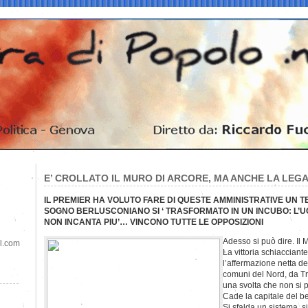
E’ CROLLATO IL MURO DI ARCORE, MA ANCHE LA LEG
IL PREMIER HA VOLUTO FARE DI QUESTE AMMINISTRATIVE UN 
SOGNO BERLUSCONIANO SI ‘ TRASFORMATO IN UN INCUBO: L’
NON INCANTA PIU’… VINCONO TUTTE LE OPPOSIZIONI
Adesso si può dire. Il M
il.com
La vittoria schiacciant
l’affermazione netta del
comuni del Nord, da Tr
una svolta che non si p
Cade la capitale del b
Si sfalda un sistema, si