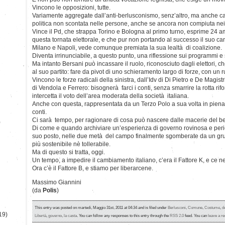
Vincono le opposizioni, tutte.
Variamente aggregate dall’anti-berlusconismo, senz’altro, ma anche cap
politica non scontata nelle persone, anche se ancora non compiuta nei
Vince il Pd, che strappa Torino e Bologna al primo turno, esprime 24 amm
questa tornata elettorale, e che pur non portando al successo il suo cand
Milano e Napoli, vede comunque premiata la sua lealtà di coalizione.
Diventa irrinunciabile, a questo punto, una riflessione sui programmi e 
Ma intanto Bersani può incassare il ruolo, riconosciuto dagli elettori
al suo partito: fare da pivot di uno schieramento largo di forze, con un r
Vincono le forze radicali della sinistra, dall’Idv di Di Pietro e De Magist
di Vendola e Ferrero: bisognerà farci i conti, senza smarrire la rotta ri
intercetta il voto dell’area moderata della società italiana.
Anche con questa, rappresentata da un Terzo Polo a sua volta in piena
conti.
Ci sarà tempo, per ragionare di cosa può nascere dalle macerie del b
)
Di come e quando archiviare un’esperienza di governo rovinosa e peric
suo posto, nelle due metà del campo finalmente sgomberate da un grum
più sostenibile nè tollerabile.
Ma di questo si tratta, oggi.
Un tempo, a impedire il cambiamento italiano, c’era il Fattore K, e ce ne
Ora c’è il Fattore B, e stiamo per liberarcene.
Massimo Giannini
(da
Polis
)
This entry was posted on martedì, Maggio 31st, 2011 at 04:34 and is filed under
Berlusconi
,
Comune
,
Costume
,
d
19)
Libertà
,
governo
,
la casta
. You can follow any responses to this entry through the
RSS 2.0
feed. You can
leave a r