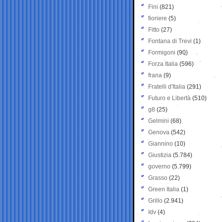
Fini
(821)
fioriere
(5)
Fitto
(27)
Fontana di Trevi
(1)
Formigoni
(90)
Forza Italia
(596)
frana
(9)
Fratelli d'Italia
(291)
Futuro e Libertà
(510)
g8
(25)
Gelmini
(68)
Genova
(542)
Giannino
(10)
Giustizia
(5.784)
governo
(5.799)
Grasso
(22)
Green Italia
(1)
Grillo
(2.941)
Idv
(4)