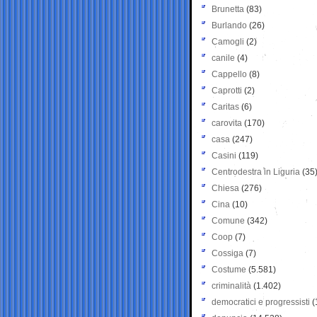
Brunetta
(83)
Burlando
(26)
Camogli
(2)
canile
(4)
Cappello
(8)
Caprotti
(2)
Caritas
(6)
carovita
(170)
casa
(247)
Casini
(119)
Centrodestra in Liguria
(35
Chiesa
(276)
Cina
(10)
Comune
(342)
Coop
(7)
Cossiga
(7)
Costume
(5.581)
criminalità
(1.402)
democratici e progressisti
(