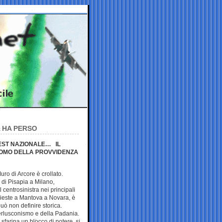
A HA PERSO
TEST NAZIONALE… IL
UOMO DELLA PROVVIDENZA
uro di Arcore è crollato.
e di Pisapia a Milano,
 centrosinistra nei principali
ieste a Mantova a Novara, è
uò non definire storica.
erlusconismo e della Padania.
 sfarina un blocco di potere, si