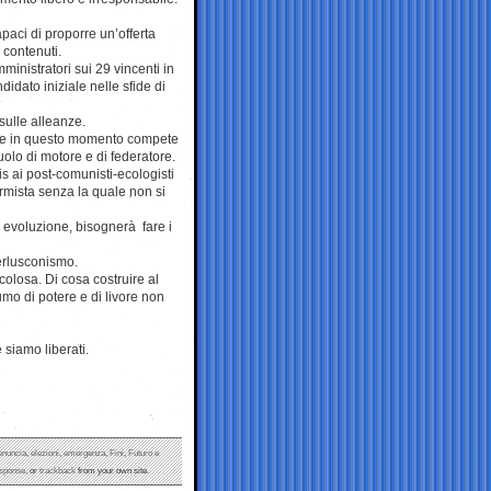
aci di proporre un’offerta
 contenuti.
inistratori sui 29 vincenti in
idato iniziale nelle sfide di
sulle alleanze.
, che in questo momento compete
uolo di motore e di federatore.
ris ai post-comunisti-ecologisti
formista senza la quale non si
 evoluzione, bisognerà fare i
erlusconismo.
olosa. Di cosa costruire al
o di potere e di livore non
 siamo liberati.
enuncia
,
elezioni
,
emergenza
,
Fini
,
Futuro e
esponse
, or
trackback
from your own site.