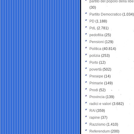
partito del popolo della libe
(30)
Partito Democratico
(1.034)
PD
(1.188)
PdL
(2.781)
pedofilia
(25)
Pensioni
(129)
Politica
(40.814)
polizia
(253)
Porto
(12)
povertà
(502)
Presepe
(14)
Primarie
(149)
Prodi
(52)
Provincia
(139)
radici e valori
(3.682)
RAI
(359)
rapine
(37)
Razzismo
(1.410)
Referendum
(200)