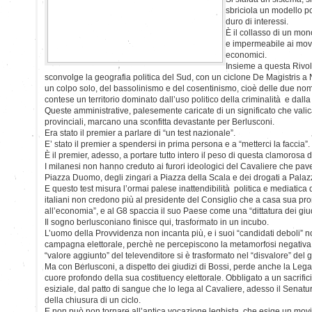
sbriciola un modello po
duro di interessi.
È il collasso di un mon
e impermeabile ai movi
economici.
Insieme a questa Rivol
sconvolge la geografia politica del Sud, con un ciclone De Magistris a N
un colpo solo, del bassolinismo e del cosentinismo, cioè delle due no
contese un territorio dominato dall’uso politico della criminalità e dal
Queste amministrative, palesemente caricate di un significato che valic
provinciali, marcano una sconfitta devastante per Berlusconi.
Era stato il premier a parlare di “un test nazionale”.
E’ stato il premier a spendersi in prima persona e a “metterci la faccia”.
È il premier, adesso, a portare tutto intero il peso di questa clamorosa 
I milanesi non hanno creduto ai furori ideologici del Cavaliere che pave
Piazza Duomo, degli zingari a Piazza della Scala e dei drogati a Pala
E questo test misura l’ormai palese inattendibilità politica e mediatica
italiani non credono più al presidente del Consiglio che a casa sua pr
all’economia”, e al G8 spaccia il suo Paese come una “dittatura dei giudi
Il sogno berlusconiano finisce qui, trasformato in un incubo.
L’uomo della Provvidenza non incanta più, e i suoi “candidati deboli” no
campagna elettorale, perchè ne percepiscono la metamorfosi negativa: i
“valore aggiunto” del televenditore si è trasformato nel “disvalore” del g
Ma con Berlusconi, a dispetto dei giudizi di Bossi, perde anche la Leg
cuore profondo della sua costituency elettorale. Obbligato a un sacrificio
esiziale, dal patto di sangue che lo lega al Cavaliere, adesso il Senat
della chiusura di un ciclo.
E non può non tornare all’antica vocazione leghista, che esige un movi