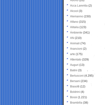
Aborto
(20)
Acca Larentia
(2)
Alcool
(3)
Alemanno
(150)
Alfano
(315)
Alitalia
(123)
Ambiente
(341)
AN
(210)
Animali
(74)
Arancioni
(2)
arte
(175)
Attentato
(329)
Auguri
(13)
Batini
(3)
Berlusconi
(4.295)
Bersani
(234)
Biasotti
(12)
Boldrini
(4)
Bossi
(1.221)
Brambilla
(38)