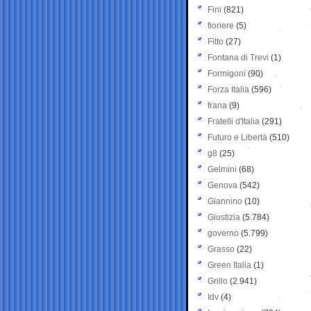
Fini
(821)
fioriere
(5)
Fitto
(27)
Fontana di Trevi
(1)
Formigoni
(90)
Forza Italia
(596)
frana
(9)
Fratelli d'Italia
(291)
Futuro e Libertà
(510)
g8
(25)
Gelmini
(68)
Genova
(542)
Giannino
(10)
Giustizia
(5.784)
governo
(5.799)
Grasso
(22)
Green Italia
(1)
Grillo
(2.941)
Idv
(4)