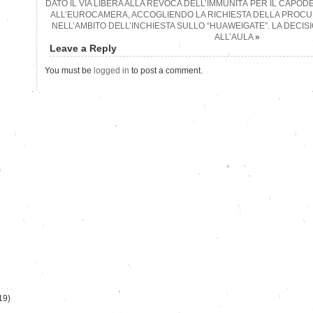
DATO IL VIA LIBERA ALLA REVOCA DELL’IMMUNITÀ PER IL CAPODE
ALL’EUROCAMERA, ACCOGLIENDO LA RICHIESTA DELLA PROCU
NELL’AMBITO DELL’INCHIESTA SULLO “HUAWEIGATE”. LA DECIS
ALL’AULA
»
Leave a Reply
You must be
logged in
to post a comment.
)
19)