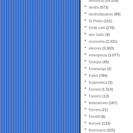
denuncia
(14.528)
destra
(573)
destradipopolo
(99)
Di Pietro
(101)
Diritti civili
(276)
don Gallo
(9)
economia
(2.331)
elezioni
(3.303)
emergenza
(3.077)
Energia
(45)
Esselunga
(2)
Esteri
(784)
Eugenetica
(3)
Europa
(1.314)
Fassino
(13)
federalismo
(167)
Ferrara
(21)
Ferretti
(6)
ferrovie
(133)
finanziaria
(325)