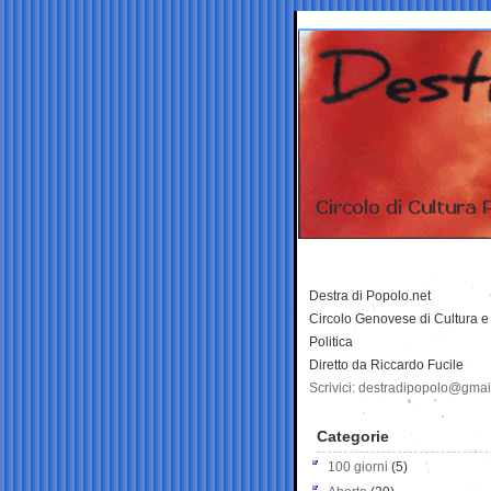
Destra di Popolo.net
Circolo Genovese di Cultura e
Politica
Diretto da Riccardo Fucile
Scrivici: destradipopolo@gma
Categorie
100 giorni
(5)