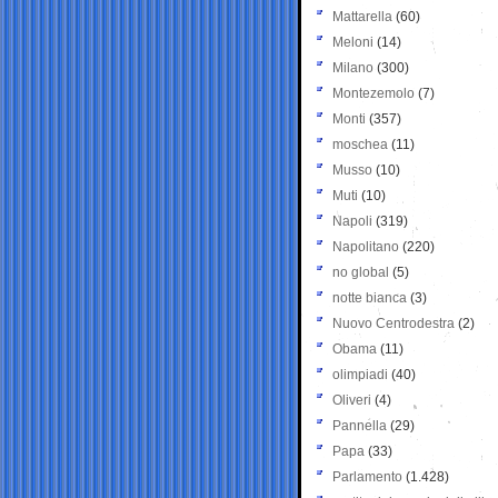
Mattarella
(60)
Meloni
(14)
Milano
(300)
Montezemolo
(7)
Monti
(357)
moschea
(11)
Musso
(10)
Muti
(10)
Napoli
(319)
Napolitano
(220)
no global
(5)
notte bianca
(3)
Nuovo Centrodestra
(2)
Obama
(11)
olimpiadi
(40)
Oliveri
(4)
Pannella
(29)
Papa
(33)
Parlamento
(1.428)