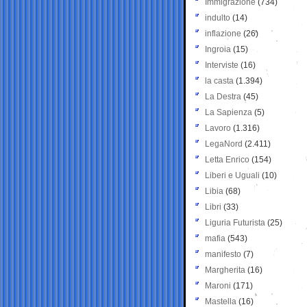
Immigrazione
(734)
indulto
(14)
inflazione
(26)
Ingroia
(15)
Interviste
(16)
la casta
(1.394)
La Destra
(45)
La Sapienza
(5)
Lavoro
(1.316)
LegaNord
(2.411)
Letta Enrico
(154)
Liberi e Uguali
(10)
Libia
(68)
Libri
(33)
Liguria Futurista
(25)
mafia
(543)
manifesto
(7)
Margherita
(16)
Maroni
(171)
Mastella
(16)