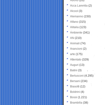
Aborto
(20)
Acca Larentia
(2)
Alcool
(3)
Alemanno
(150)
Alfano
(315)
Alitalia
(123)
Ambiente
(341)
AN
(210)
Animali
(74)
Arancioni
(2)
arte
(175)
Attentato
(329)
Auguri
(13)
Batini
(3)
Berlusconi
(4.295)
Bersani
(234)
Biasotti
(12)
Boldrini
(4)
Bossi
(1.221)
Brambilla
(38)