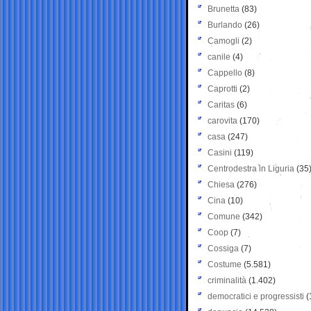
Brunetta
(83)
Burlando
(26)
Camogli
(2)
canile
(4)
Cappello
(8)
Caprotti
(2)
Caritas
(6)
carovita
(170)
casa
(247)
Casini
(119)
Centrodestra in Liguria
(35
Chiesa
(276)
Cina
(10)
Comune
(342)
Coop
(7)
Cossiga
(7)
Costume
(5.581)
criminalità
(1.402)
democratici e progressisti
(