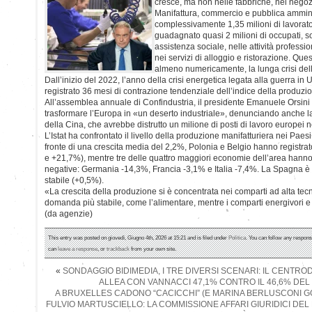
cresce, ma non nelle fabbriche, nei negozi 
Manifattura, commercio e pubblica ammin
complessivamente 1,35 milioni di lavorato
guadagnato quasi 2 milioni di occupati, so
assistenza sociale, nelle attività professio
nei servizi di alloggio e ristorazione. Q
almeno numericamente, la lunga crisi dell
Dall’inizio del 2022, l’anno della crisi energetica legata alla guerra in U
registrato 36 mesi di contrazione tendenziale dell’indice della produzio
All’assemblea annuale di Confindustria, il presidente Emanuele Orsini h
trasformare l’Europa in «un deserto industriale», denunciando anche 
della Cina, che avrebbe distrutto un milione di posti di lavoro europei 
L’Istat ha confrontato il livello della produzione manifatturiera nei Paesi
fronte di una crescita media del 2,2%, Polonia e Belgio hanno registra
e +21,7%), mentre tre delle quattro maggiori economie dell’area han
negative: Germania -14,3%, Francia -3,1% e Italia -7,4%. La Spagna è
stabile (+0,5%).
«La crescita della produzione si è concentrata nei comparti ad alta tecn
domanda più stabile, come l’alimentare, mentre i comparti energivori e 
(da agenzie)
This entry was posted on giovedì, Giugno 4th, 2026 at 15:21 and is filed under
Politica
. You can follow any respons
can
leave a response
, or
trackback
from your own site.
«
SONDAGGIO BIDIMEDIA, I TRE DIVERSI SCENARI: IL CENTRO
ALLEA CON VANNACCI 47,1% CONTRO IL 46,6% DE
A BRUXELLES CADONO “CACICCHI” (E MARINA BERLUSCONI GO
FULVIO MARTUSCIELLO: LA COMMISSIONE AFFARI GIURIDICI D