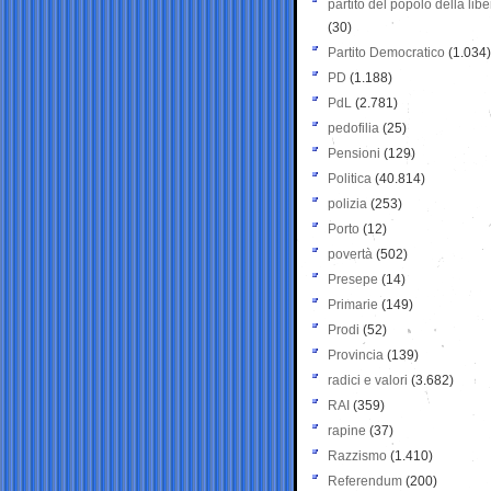
partito del popolo della libe
(30)
Partito Democratico
(1.034)
PD
(1.188)
PdL
(2.781)
pedofilia
(25)
Pensioni
(129)
Politica
(40.814)
polizia
(253)
Porto
(12)
povertà
(502)
Presepe
(14)
Primarie
(149)
Prodi
(52)
Provincia
(139)
radici e valori
(3.682)
RAI
(359)
rapine
(37)
Razzismo
(1.410)
Referendum
(200)