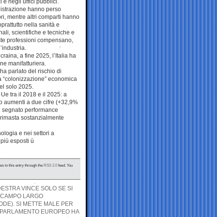
e negli uffici pubblici.
istrazione hanno perso
ri, mentre altri comparti hanno
prattutto nella sanità e
nali, scientifiche e tecniche e
ueste professioni compensano,
’industria.
craina, a fine 2025, l’Italia ha
ne manifatturiera.
a parlato del rischio di
la “colonizzazione” economica
nel solo 2025.
 Ue tra il 2018 e il 2025: a
to aumenti a due cifre (+32,9%
no segnato performance
 rimasta sostanzialmente
ologia e nei settori a
più esposti ù
es to this entry through the
RSS 2.0
feed. You
DESTRA VINCE SOLO SE SI
L CAMPO LARGO
DE). SI METTE MALE PER
EL PARLAMENTO EUROPEO HA