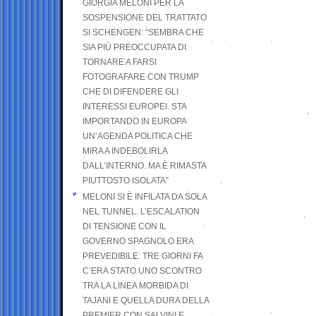
GIORGIA MELONI PER LA
SOSPENSIONE DEL TRATTATO
SI SCHENGEN: “SEMBRA CHE
SIA PIÙ PREOCCUPATA DI
TORNARE A FARSI
FOTOGRAFARE CON TRUMP
CHE DI DIFENDERE GLI
INTERESSI EUROPEI. STA
IMPORTANDO IN EUROPA
UN’AGENDA POLITICA CHE
MIRA A INDEBOLIRLA
DALL’INTERNO. MA È RIMASTA
PIUTTOSTO ISOLATA”
MELONI SI È INFILATA DA SOLA
NEL TUNNEL. L’ESCALATION
DI TENSIONE CON IL
GOVERNO SPAGNOLO ERA
PREVEDIBILE: TRE GIORNI FA
C’ERA STATO UNO SCONTRO
TRA LA LINEA MORBIDA DI
TAJANI E QUELLA DURA DELLA
PREMIER CON SALVINI E