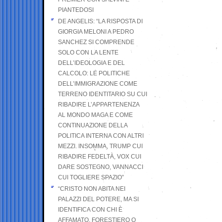
PIANTEDOSI
DE ANGELIS: “LA RISPOSTA DI
GIORGIA MELONI A PEDRO
SANCHEZ SI COMPRENDE
SOLO CON LA LENTE
DELL’IDEOLOGIA E DEL
CALCOLO: LE POLITICHE
DELL’IMMIGRAZIONE COME
TERRENO IDENTITARIO SU CUI
RIBADIRE L’APPARTENENZA
AL MONDO MAGA E COME
CONTINUAZIONE DELLA
POLITICA INTERNA CON ALTRI
MEZZI. INSOMMA, TRUMP CUI
RIBADIRE FEDELTÀ, VOX CUI
DARE SOSTEGNO, VANNACCI
CUI TOGLIERE SPAZIO”
“CRISTO NON ABITA NEI
PALAZZI DEL POTERE, MA SI
IDENTIFICA CON CHI È
AFFAMATO, FORESTIERO O