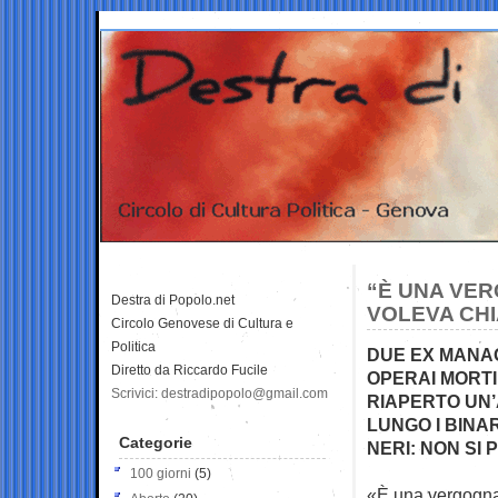
“È UNA VER
Destra di Popolo.net
VOLEVA CHI
Circolo Genovese di Cultura e
Politica
DUE EX MANAG
Diretto da Riccardo Fucile
OPERAI MORTI
Scrivici: destradipopolo@gmail.com
RIAPERTO UN’
LUNGO I BINAR
Categorie
NERI: NON SI
100 giorni
(5)
«È una vergogna