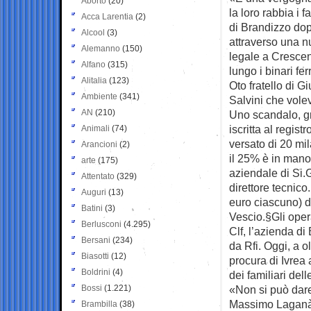
Aborto
(20)
la loro rabbia i f
Acca Larentia
(2)
di Brandizzo dop
Alcool
(3)
attraverso una n
Alemanno
(150)
legale a Crescent
Alfano
(315)
lungo i binari fer
Alitalia
(123)
Oto fratello di 
Ambiente
(341)
Salvini che vole
AN
(210)
Uno scandalo, gr
iscritta al regis
Animali
(74)
versato di 20 mil
Arancioni
(2)
il 25% è in mano
arte
(175)
aziendale di Si.G
Attentato
(329)
direttore tecnico
Auguri
(13)
euro ciascuno) d
Batini
(3)
Vescio.§Gli oper
Berlusconi
(4.295)
Clf, l’azienda d
Bersani
(234)
da Rfi. Oggi, a o
Biasotti
(12)
procura di Ivrea
Boldrini
(4)
dei familiari dell
Bossi
(1.221)
«Non si può dare
Massimo Laganà, 
Brambilla
(38)