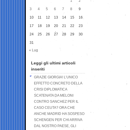
1
2
3
4
5
6
7
8
9
10
11
12
13
14
15
16
17
18
19
20
21
22
23
24
25
26
27
28
29
30
31
« Lug
Leggi gli ultimi articoli
inseriti
GRAZIE GIORGIA! L’UNICO
EFFETTO CONCRETO DELLA
CRISI DIPLOMATICA
SCATENATA DA MELONI
CONTRO SANCHEZ PER IL
CASO CEUTA? ORA CHE
ANCHE MADRID HA SOSPESO
SCHENGEN PER CHI ARRIVA
DAL NOSTRO PAESE, GLI