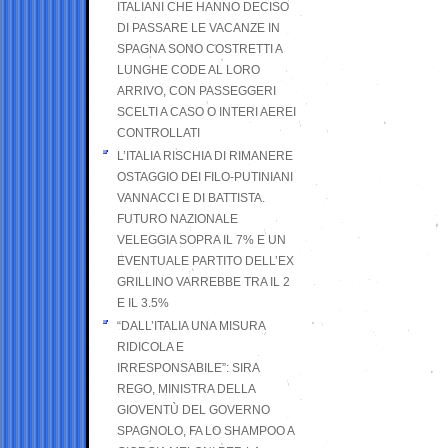
ITALIANI CHE HANNO DECISO
DI PASSARE LE VACANZE IN
SPAGNA SONO COSTRETTI A
LUNGHE CODE AL LORO
ARRIVO, CON PASSEGGERI
SCELTI A CASO O INTERI AEREI
CONTROLLATI
L’ITALIA RISCHIA DI RIMANERE
OSTAGGIO DEI FILO-PUTINIANI
VANNACCI E DI BATTISTA.
FUTURO NAZIONALE
VELEGGIA SOPRA IL 7% E UN
EVENTUALE PARTITO DELL’EX
GRILLINO VARREBBE TRA IL 2
E IL 3.5%
“DALL’ITALIA UNA MISURA
RIDICOLA E
IRRESPONSABILE”: SIRA
REGO, MINISTRA DELLA
GIOVENTÙ DEL GOVERNO
SPAGNOLO, FA LO SHAMPOO A