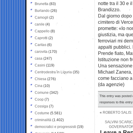
notte tra il 30 e 
Brunetta
(83)
Brandizzo.
Burlando
(26)
Dal giorno dopo 
Camogli
(2)
cimitero di Verce
canile
(4)
promette: «Io non
Cappello
(8)
giustizia, ma qu
Caprotti
(2)
ferroviari mi d
Caritas
(6)
appalti pubblici
carovita
(170)
Prende fiato, Ma
casa
(247)
Istituzione non f
Una sensazione 
Casini
(119)
Michael Zanera, 
Centrodestra in Liguria
(35)
come facciano a 
Chiesa
(276)
(da agenzie)
Cina
(10)
Comune
(342)
This entry was posted o
Coop
(7)
responses to this entr
Cossiga
(7)
«
ROBERTO SALIS: 
Costume
(5.581)
criminalità
(1.402)
SALVINI SCARIC
democratici e progressisti
(19)
GOVERNATORE
Leave a Rep