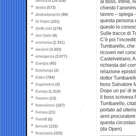
denuncia
(14.528)
al boss. Infine, 
chiesto l’anonimat
destra
(573)
lavoro – spiega –
destradipopolo
(99)
questa persona r
Di Pietro
(101)
questo lo conos
Diritti civili
(276)
Sulle tracce di 
don Gallo
(9)
C’è poi l’incred
economia
(2.331)
Tumbarello, che 
elezioni
(3.303)
ricoveri nel cors
emergenza
(3.077)
Castelvetrano, A
Energia
(45)
richiesta del co
Esselunga
(2)
relazione epistol
dottor Tumbarello
Esteri
(784)
boss Salvatore 
Eugenetica
(3)
Dopo un po’ di t
Europa
(1.314)
il boss scriveva 
Fassino
(13)
Tumbarello, cita
federalismo
(167)
portato ad ulteri
Ferrara
(21)
anni procuratore
Ferretti
(6)
questa circostan
ferrovie
(133)
(da Open)
finanziaria
(325)