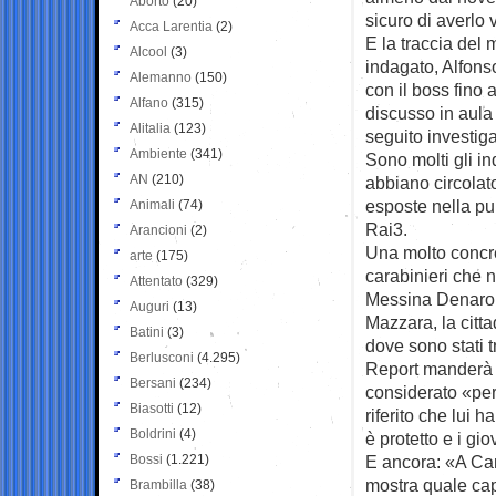
Aborto
(20)
sicuro di averlo 
Acca Larentia
(2)
E la traccia del
Alcool
(3)
indagato, Alfons
Alemanno
(150)
con il boss fino a
Alfano
(315)
discusso in aula
Alitalia
(123)
seguito investiga
Ambiente
(341)
Sono molti gli in
AN
(210)
abbiano circolato
esposte nella pu
Animali
(74)
Rai3.
Arancioni
(2)
Una molto concret
arte
(175)
carabinieri che 
Attentato
(329)
Messina Denaro s
Auguri
(13)
Mazzara, la citt
Batini
(3)
dove sono stati t
Berlusconi
(4.295)
Report manderà in
Bersani
(234)
considerato «per
Biasotti
(12)
riferito che lui
Boldrini
(4)
è protetto e i gi
Bossi
(1.221)
E ancora: «A Cam
mostra quale cap
Brambilla
(38)