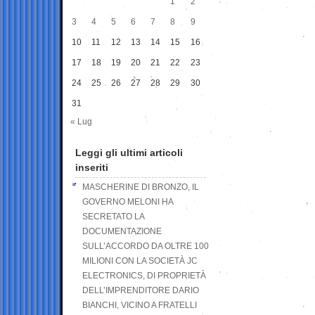
1
2
3
4
5
6
7
8
9
10
11
12
13
14
15
16
17
18
19
20
21
22
23
24
25
26
27
28
29
30
31
« Lug
Leggi gli ultimi articoli
inseriti
MASCHERINE DI BRONZO, IL
GOVERNO MELONI HA
SECRETATO LA
DOCUMENTAZIONE
SULL’ACCORDO DA OLTRE 100
MILIONI CON LA SOCIETÀ JC
ELECTRONICS, DI PROPRIETÀ
DELL’IMPRENDITORE DARIO
BIANCHI, VICINO A FRATELLI