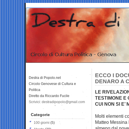
ECCO I DOC
Destra di Popolo.net
DENARO A 
Circolo Genovese di Cultura e
Politica
LE RIVELAZIO
Diretto da Riccardo Fucile
TESTIMONE E 
Scrivici: destradipopolo@gmail.com
CUI NON SI E’
Categorie
Molti elementi 
Matteo
Messina D
100 giorni
(5)
almeno dal nove