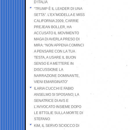
D’ITALIA
“TRUMP È IL LEADER DI UNA
SETTA”. L’EX MODELLA E MISS
CALIFORNIA 2009, CARRIE
PREJEAN BOLLER, HA
ACCUSATO IL MOVIMENTO
MAGA DI AVERLA PRESO DI
MIRA: “NON APPENA COMINCI
A PENSARE CON LA TUA
TESTA, A USARE IL BUON
SENSO E A METTERE IN
DISCUSSIONE LA
NARRAZIONE DOMINANTE,
VIENI EMARGINATO”
ILARIA CUCCHI E FABIO
ANSELMO SI SPOSANO; LA
SENATRICE DI AVS E
L’AVVOCATO INSIEME DOPO
LE BTTGLIE SULLA MORTE DI
STEFANO
KIM, IL SERVO SCIOCCO DI