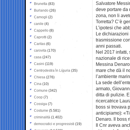
Salvatore Messin
Brunetta
(83)
deve portare da m
Burlando
(26)
zona, non li avet
Camogli
(2)
Torretta? C’è ge
canile
(4)
L’ipotesi che ab
Cappello
(8)
Le dichiarazioni 
Caprotti
(2)
trasmissione con
Caritas
(6)
anni passati.
carovita
(170)
Nel 2017 infatti,
casa
(247)
nazionale di rice
Messina Denaro s
Casini
(119)
mare che dà il no
Centrodestra in Liguria
(35)
l’ambiente marin
Chiesa
(276)
La sede dell’ente
Cina
(10)
armato, Giovanni
Comune
(342)
ditta di pulizie. 
Coop
(7)
ricercatrice Laur
Cossiga
(7)
boss si trovava p
Costume
(5.581)
anticipiamo): «T
criminalità
(1.402)
Denaro. Il boss 
democratici e progressisti
(19)
Il Cnr aveva anch