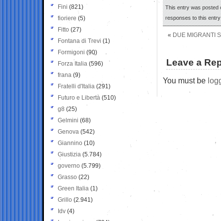
Fini
(821)
This entry was posted o
fioriere
(5)
responses to this entr
Fitto
(27)
«
DUE MIGRANTI S
Fontana di Trevi
(1)
Formigoni
(90)
Leave a Rep
Forza Italia
(596)
frana
(9)
You must be
log
Fratelli d'Italia
(291)
Futuro e Libertà
(510)
g8
(25)
Gelmini
(68)
Genova
(542)
Giannino
(10)
Giustizia
(5.784)
governo
(5.799)
Grasso
(22)
Green Italia
(1)
Grillo
(2.941)
Idv
(4)