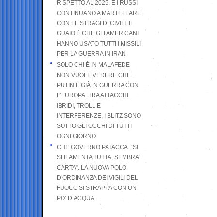
RISPETTO AL 2025, E I RUSSI
CONTINUANO A MARTELLARE
CON LE STRAGI DI CIVILI. IL
GUAIO È CHE GLI AMERICANI
HANNO USATO TUTTI I MISSILI
PER LA GUERRA IN IRAN
SOLO CHI È IN MALAFEDE
NON VUOLE VEDERE CHE
PUTIN È GIÀ IN GUERRA CON
L’EUROPA: TRA ATTACCHI
IBRIDI, TROLL E
INTERFERENZE, I BLITZ SONO
SOTTO GLI OCCHI DI TUTTI
OGNI GIORNO
CHE GOVERNO PATACCA. “SI
SFILAMENTA TUTTA, SEMBRA
CARTA”. LA NUOVA POLO
D’ORDINANZA DEI VIGILI DEL
FUOCO SI STRAPPA CON UN
PO’ D’ACQUA