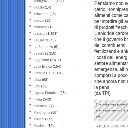
Immigrazione
(734)
Pensiamo non sol
indulto
(14)
cetrioli (onnipre
inflazione
(26)
alimenti come car
Ingroia
(15)
per stordire gli 
di prodotti fres
Interviste
(16)
L’anidride carbo
la casta
(1.394)
che il governo b
La Destra
(45)
dei contribuenti
La Sapienza
(5)
fertilizzanti e a
Lavoro
(1.316)
I costi dell’ener
LegaNord
(2.411)
settore alimenta
Letta Enrico
(154)
emergenza, all’o
Liberi e Uguali
(10)
comporsi a poco 
Libia
(68)
che ancora non s
Libri
(33)
la pena.
(da TPI)
Liguria Futurista
(25)
mafia
(543)
This entry was posted 
manifesto
(7)
any responses to this 
Margherita
(16)
site.
Maroni
(171)
Mastella
(16)
«
NEL REGNO UNIT