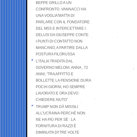
BEPPE GRILLO A UN
CONFRONTO. VANNACCI HA
UNA VOGLIA MATTA DI
PARLARE CON IL FONDATORE
DEL M5S E INTERCETTARE I
DELUSI DA GIUSEPPE CONTE.
I PUNTI DI CONTATTO NON
MANCANO, A PARTIRE DALLA
POSTURA FILORUSSA
L’ITALIA TRADITA DAL
GOVERNO MELONI. ANNA , 72
ANNI; “TRA AFFITTO E
BOLLETTE LA PENSIONE DURA
POCHI GIORNI, HO SEMPRE
LAVORATO E ORA DEVO
CHIEDERE AIUTO”
TRUMP NON DÀ MISSILI
ALL’UCRAINA PERCHÉ NON
NE HA PIÙ PER SÉ : LA
FORNITURA DI RAZZI È
DIMINUITA DI TRE VOLTE