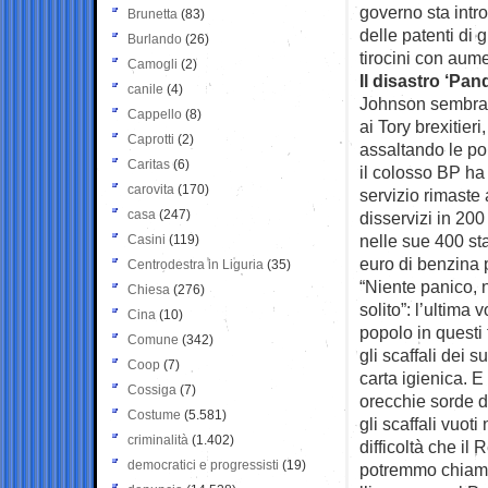
governo sta int
Brunetta
(83)
delle patenti di
Burlando
(26)
tirocini con aumen
Camogli
(2)
Il disastro ‘Pan
canile
(4)
Johnson sembra n
Cappello
(8)
ai Tory brexitieri
Caprotti
(2)
assaltando le p
Caritas
(6)
il colosso BP ha
carovita
(170)
servizio rimaste
casa
(247)
disservizi in 200
nelle sue 400 sta
Casini
(119)
euro di benzina
Centrodestra in Liguria
(35)
“Niente panico, 
Chiesa
(276)
solito”: l’ultima 
Cina
(10)
popolo in questi 
Comune
(342)
gli scaffali dei
Coop
(7)
carta igienica. E
Cossiga
(7)
orecchie sorde de
Costume
(5.581)
gli scaffali vuo
criminalità
(1.402)
difficoltà che il
democratici e progressisti
(19)
potremmo chiamar