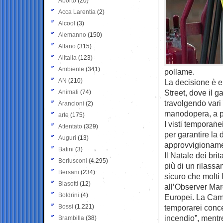
Aborto
(20)
Acca Larentia
(2)
Alcool
(3)
Alemanno
(150)
Alfano
(315)
Alitalia
(123)
Ambiente
(341)
pollame.
AN
(210)
La decisione è 
Street, dove il g
Animali
(74)
travolgendo vari
Arancioni
(2)
manodopera, a pa
arte
(175)
I visti temporanei
Attentato
(329)
per garantire la d
Auguri
(13)
approvvigionamen
Batini
(3)
Il Natale dei br
Berlusconi
(4.295)
più di un rilass
Bersani
(234)
sicuro che molti
Biasotti
(12)
all’Observer Mar
Boldrini
(4)
Europei. La Came
Bossi
(1.221)
temporarei conce
incendio”, mentre
Brambilla
(38)