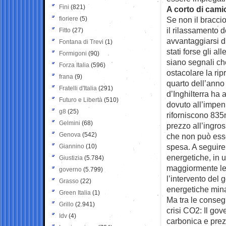
Fini
(821)
A corto di cami
fioriere
(5)
Se non il bracci
il rilassamento d
Fitto
(27)
avvantaggiarsi d
Fontana di Trevi
(1)
stati forse gli a
Formigoni
(90)
siano segnali che
Forza Italia
(596)
ostacolare la rip
frana
(9)
quarto dell’anno
Fratelli d'Italia
(291)
d’Inghilterra ha 
Futuro e Libertà
(510)
dovuto all’impen
g8
(25)
riforniscono 835
Gelmini
(68)
prezzo all’ingro
Genova
(542)
che non può esse
spesa. A seguire
Giannino
(10)
energetiche, in u
Giustizia
(5.784)
maggiormente le 
governo
(5.799)
l’intervento del
Grasso
(22)
energetiche mina
Green Italia
(1)
Ma tra le conseg
Grillo
(2.941)
crisi CO2: Il gov
Idv
(4)
carbonica e prezz