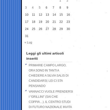
1
2
3
4
5
6
7
8
9
10
11
12
13
14
15
16
17
18
19
20
21
22
23
24
25
26
27
28
29
30
31
« Lug
Leggi gli ultimi articoli
inseriti
PRIMARIE CAMPO LARGO,
ORA SONO IN TANTI A
CHIEDERE A SILVIA SALIS DI
CANDIDARSI: LEI CI STA
PENSANDO
VANNACCI VUOLE PRENDERSI
I “GRILLINI” (SAI CHE
COPPIA…). IL CENTRO STUDI
DI FUTURO NAZIONALE INVITA