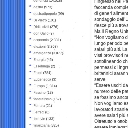
denuncia
(14.528)
l’ingresso nel P
faccenda comples
destra
(573)
di generi alimen
destradipopolo
(99)
sondaggio dell’Uf
Di Pietro
(101)
riesce più a trov
Diritti civili
(276)
Ma il Regno Unit
don Gallo
(9)
“Non vogliamo d
economia
(2.331)
lungo periodo pe
elezioni
(3.303)
salari più alti. L
emergenza
(3.077)
visti provvisori 
Energia
(45)
sottolineando ch
Esselunga
(2)
permessi di ingre
britannici sarann
Esteri
(784)
serve.
Eugenetica
(3)
“Essere usciti d
Europa
(1.314)
numero delle pat
Fassino
(13)
se fossimo ancora
federalismo
(167)
Non vogliamo ess
Ferrara
(21)
lavoratori stran
Ferretti
(6)
avere salari più 
ferrovie
(133)
Oltretutto a otto
finanziaria
(325)
essere impiegati 